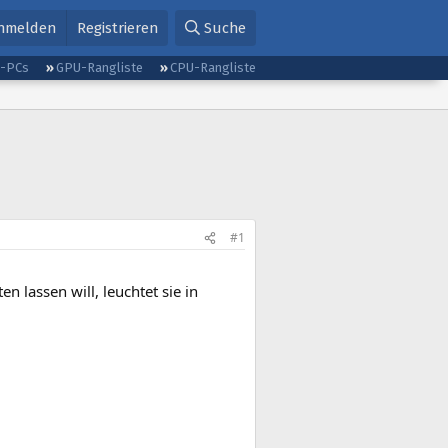
nmelden
Registrieren
Suche
g-PCs
GPU-Rangliste
CPU-Rangliste
#1
n lassen will, leuchtet sie in