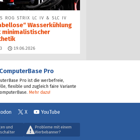
S ROG STRIX LC IV & SLC IV
abellose“ Wasserkühlung
t minimalistischer
thetik
Kommentare
3
19.06.2026
ComputerBase Pro
terBase Pro ist die werbefreie,
lle, flexible und zugleich faire Variante
ComputerBase.
Mehr dazu!
todon
X
YouTube
gen und
Probleme mit einem
schalter
Werbebanner?