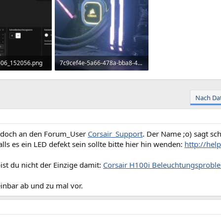
-06_152056.png
7c9cef4e-5a66-478a-bba8-4ef3b701ca3a.jpg
rufe: 273
83,5 KB · Aufrufe: 286
Nach Da
 doch an den Forum_User
Corsair_Support
. Der Name ;o) sagt sch
ls es ein LED defekt sein sollte bitte hier hin wenden:
http://hel
st du nicht der Einzige damit:
Corsair H100i Beleuchtungsprobl
nbar ab und zu mal vor.