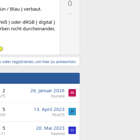
v
t
0
s
e
i
ün / Blau ) verbaut.
N
i
S
m
e
t
t
iß ) oder dRGB ( digital )
m
g
i
rben nicht durcheinander,
i
e
a
v
m
t
e
m
i
S
e
v
t
 oder registrieren, um hier zu antworten.
e
i
S
m
t
m
i
e
2
26. Januar 2026
m
575
muro64
m
e
5
13. April 2023
P
659
Pirat75
5
20. Mai 2023
H
111
havenol