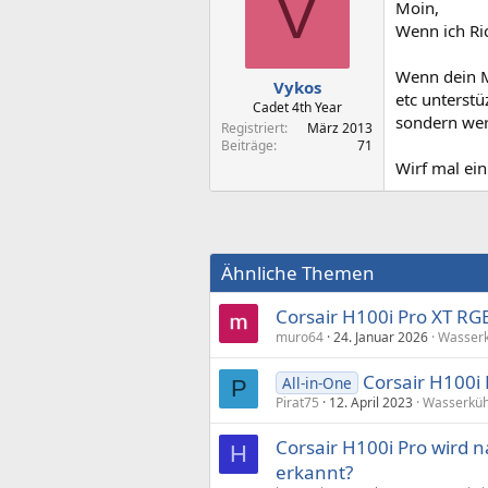
V
Moin,
Wenn ich Ric
Wenn dein MB
Vykos
etc unterst
Cadet 4th Year
sondern werd
Registriert
März 2013
Beiträge
71
Wirf mal ein
Ähnliche Themen
Corsair H100i Pro XT RG
muro64
24. Januar 2026
Wasser
Corsair H100i E
All-in-One
P
Pirat75
12. April 2023
Wasserküh
Corsair H100i Pro wird 
H
erkannt?