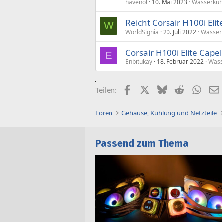
havenol
10. Mai 2023
Wasserküh
Reicht Corsair H100i Elit
W
WorldSignia
20. Juli 2022
Wasser
Corsair H100i Elite Cap
E
Enbitukay
18. Februar 2022
Wass
Facebook
X (Twitter)
Bluesky
Reddit
What
Teilen:
Foren
Gehäuse, Kühlung und Netzteile
Passend zum Thema