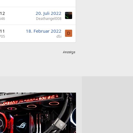
12
20. Juli 2022
646
Deathangel008
11
18. Februar 2022
D
705
dSi