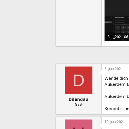
Bild_2021-06
73,2 KB · Auf
6. Juni 2021
D
Wende dich
Außerdem fal
Außerdem bi
Dilandau
Gast
Kommt schei
10. Juni 2021