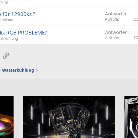
lung
e für 12900ks ?
Antworten
Aufrufe
2.
kühlung
ellix RGB PROBLEME?
Antworten
Aufrufe
2.
erkühlung
sApp
E-Mail
Link
Wasserkühlung