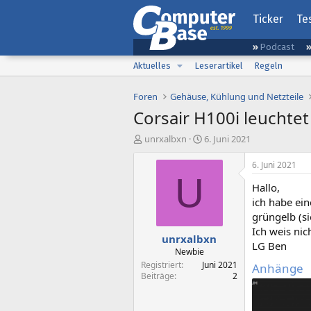
Ticker
Te
Podcast
Aktuelles
Leserartikel
Regeln
Foren
Gehäuse, Kühlung und Netzteile
Corsair H100i leuchtet
E
E
unrxalbxn
6. Juni 2021
r
r
s
s
6. Juni 2021
t
t
U
Hallo,
e
e
l
l
ich habe ein
l
l
grüngelb (si
e
t
Ich weis nic
unrxalbxn
r
a
LG Ben
m
Newbie
Registriert
Juni 2021
Anhänge
Beiträge
2