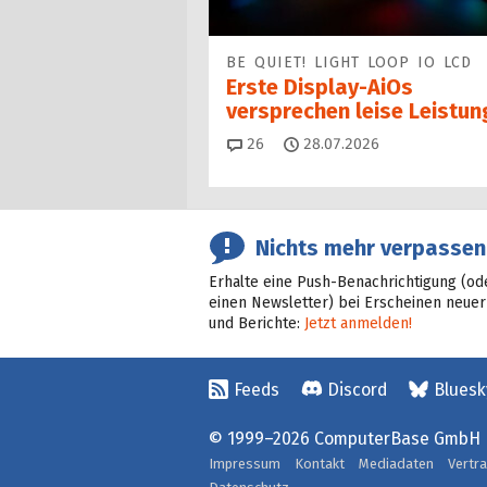
BE QUIET! LIGHT LOOP IO LCD
Erste Display-AiOs
versprechen leise Leistun
Kommentare
26
28.07.2026
Nichts mehr verpassen
Erhalte eine Push-Benachrichtigung (od
einen Newsletter) bei Erscheinen neuer
und Berichte:
Jetzt anmelden!
Feeds
Discord
Bluesk
© 1999–2026 ComputerBase GmbH
Impressum
Kontakt
Mediadaten
Vertr