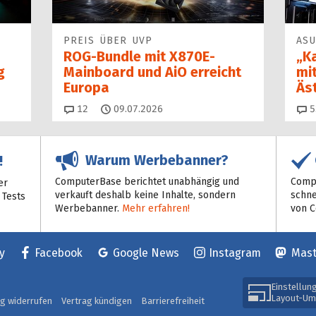
PREIS ÜBER UVP
ASU
ROG-Bundle mit X870E-
„K
g
Mainboard und AiO erreicht
mi
Europa
Äs
Kommentare
12
09.07.2026
5
Warum Werbebanner?
!
ComputerBase berichtet unabhängig und
Compu
er
verkauft deshalb keine Inhalte, sondern
schne
 Tests
Werbebanner.
Mehr erfahren!
von 
y
Facebook
Google News
Instagram
Mas
Einstellun
Layout-Um
ag widerrufen
Vertrag kündigen
Barrierefreiheit