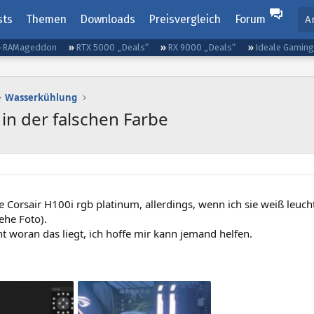
sts
Themen
Downloads
Preisvergleich
Forum
A
RAMageddon
RTX 5000 „Deals“
RX 9000 „Deals“
Ideale Gamin
Wasserkühlung
 in der falschen Farbe
e Corsair H100i rgb platinum, allerdings, wenn ich sie weiß leuchte
ehe Foto).
ht woran das liegt, ich hoffe mir kann jemand helfen.