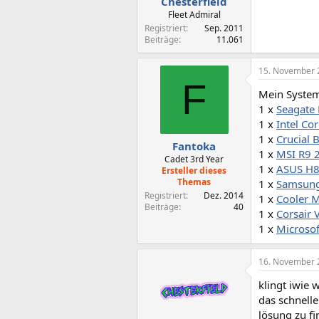
Chesterfield
Fleet Admiral
Registriert
Sep. 2011
Beiträge
11.061
15. November 
F
Mein Syste
1 x
Seagate
1 x
Intel Co
1 x
Crucial
Fantoka
1 x
MSI R9 
Cadet 3rd Year
1 x
ASUS H
Ersteller dieses
Themas
1 x
Samsung
Registriert
Dez. 2014
1 x
Cooler 
Beiträge
40
1 x
Corsair 
1 x
Microsof
16. November 
klingt iwie 
das schnelle
lösung zu f