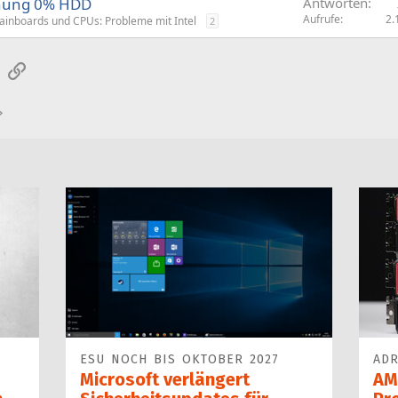
hung 0% HDD
Antworten
Aufrufe
2.
inboards und CPUs: Probleme mit Intel
2
sApp
E-Mail
Link
ESU NOCH BIS OKTOBER 2027
ADR
Microsoft verlängert
AM