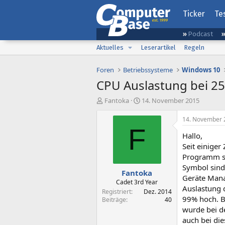
Ticker
Te
Podcast
Aktuelles
Leserartikel
Regeln
Foren
Betriebssysteme
Windows 10
CPU Auslastung bei 2
E
E
Fantoka
14. November 2015
r
r
s
s
14. November 
t
t
F
Hallo,
e
e
l
l
Seit einiger
l
l
Programm sta
e
t
Symbol sind 
Fantoka
r
a
Geräte Mana
m
Cadet 3rd Year
Auslastung 
Registriert
Dez. 2014
99% hoch. Be
Beiträge
40
wurde bei d
auch bei die