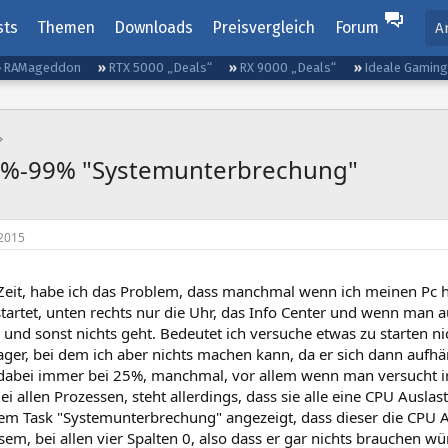
sts
Themen
Downloads
Preisvergleich
Forum
A
RAMageddon
RTX 5000 „Deals“
RX 9000 „Deals“
Ideale Gamin
5%-99% "Systemunterbrechung"
2015
 Zeit, habe ich das Problem, dass manchmal wenn ich meinen Pc h
rtet, unten rechts nur die Uhr, das Info Center und wenn man auf
und sonst nichts geht. Bedeutet ich versuche etwas zu starten n
ger, bei dem ich aber nichts machen kann, da er sich dann aufhä
dabei immer bei 25%, manchmal, vor allem wenn man versucht i
i allen Prozessen, steht allerdings, dass sie alle eine CPU Ausla
em Task "Systemunterbrechung" angezeigt, dass dieser die CPU A
sem, bei allen vier Spalten 0, also dass er gar nichts brauchen 