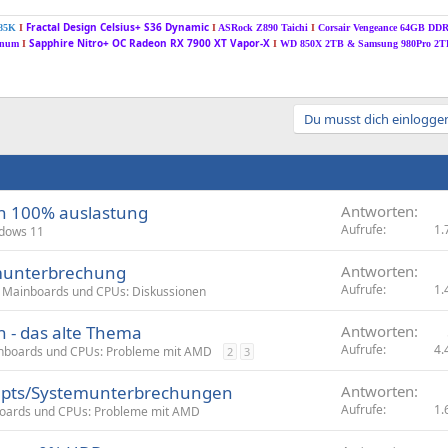
Fractal Design Celsius+ S36 Dynamic
285K
I
I
ASRock Z890 Taichi
I
Corsair Vengeance 64GB DD
Sapphire Nitro+ OC Radeon RX 7900 XT Vapor-X
tinum
I
I
WD 850X 2TB &
Samsung 980Pro 2
Du musst dich einloggen
 100% auslastung
Antworten
Aufrufe
1.
dows 11
munterbrechung
Antworten
Aufrufe
1.
Mainboards und CPUs: Diskussionen
 - das alte Thema
Antworten
Aufrufe
4.
nboards und CPUs: Probleme mit AMD
2
3
upts/Systemunterbrechungen
Antworten
Aufrufe
1.
oards und CPUs: Probleme mit AMD