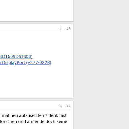
#3
4G3D1609DS1S00)
 DisplayPort (V277-082R)
#4
 mal neu aufzusetzten ? denk fast
 erforschen und am ende doch keine