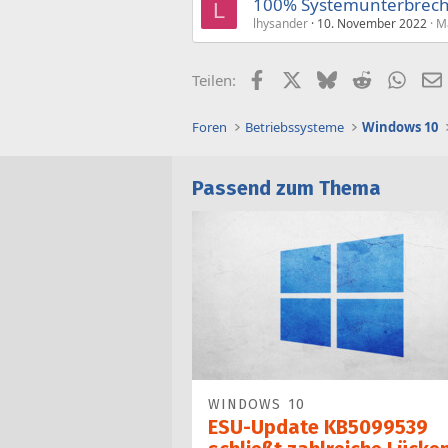
100% Systemunterbrec
L
lhysander
10. November 2022
Ma
Facebook
X (Twitter)
Bluesky
Reddit
What
Teilen:
Foren
Betriebssysteme
Windows 10
Passend zum Thema
WINDOWS 10
ESU-Update KB5099539