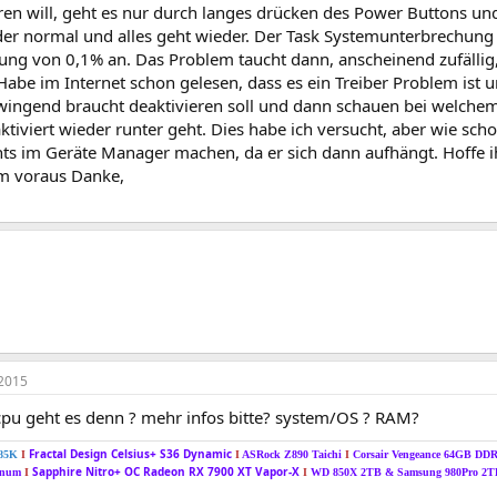
ren will, geht es nur durch langes drücken des Power Buttons u
eder normal und alles geht wieder. Der Task Systemunterbrechung 
ung von 0,1% an. Das Problem taucht dann, anscheinend zufäll
Habe im Internet schon gelesen, dass es ein Treiber Problem ist 
wingend braucht deaktivieren soll und dann schauen bei welche
tiviert wieder runter geht. Dies habe ich versucht, aber wie sc
chts im Geräte Manager machen, da er sich dann aufhängt. Hoffe i
m voraus Danke,
2015
pu geht es denn ? mehr infos bitte? system/OS ? RAM?
Fractal Design Celsius+ S36 Dynamic
285K
I
I
ASRock Z890 Taichi
I
Corsair Vengeance 64GB DD
Sapphire Nitro+ OC Radeon RX 7900 XT Vapor-X
tinum
I
I
WD 850X 2TB &
Samsung 980Pro 2