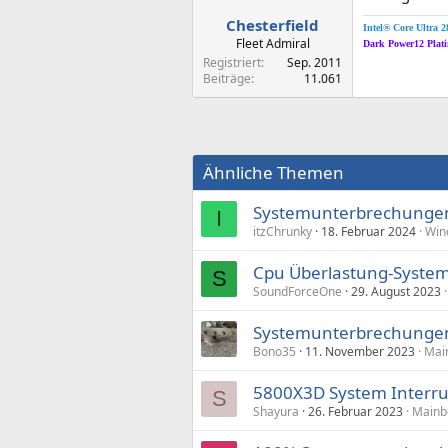
Chesterfield
Intel® Core Ultra 
Fleet Admiral
Dark Power12 Pla
Registriert
Sep. 2011
Beiträge
11.061
Ähnliche Themen
Systemunterbrechungen
I
itzChrunky
18. Februar 2024
Win
Cpu Überlastung-Syste
S
SoundForceOne
29. August 2023
Systemunterbrechungen
Bono35
11. November 2023
Mai
5800X3D System Interr
S
Shayura
26. Februar 2023
Mainb