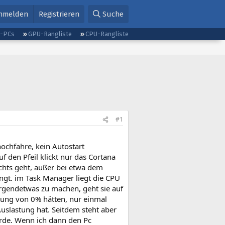
nmelden
Registrieren
Suche
g-PCs
GPU-Rangliste
CPU-Rangliste
#1
ochfahre, kein Autostart
 den Pfeil klickt nur das Cortana
ichts geht, außer bei etwa dem
ngt. im Task Manager liegt die CPU
rgendetwas zu machen, geht sie auf
stung von 0% hätten, nur einmal
uslastung hat. Seitdem steht aber
würde. Wenn ich dann den Pc