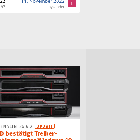
22
11. November 2022
L
197
lhysander
ENALIN 26.6.2
UPDATE
D bestätigt Treiber-