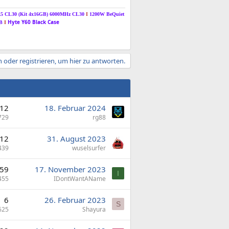
R5 CL30 (Kit 4x16GB) 6000MHz CL30
I
1200W BeQuiet
Hyte Y60 Black Case
TB
I
 oder registrieren, um hier zu antworten.
12
18. Februar 2024
729
rg88
12
31. August 2023
439
wuselsurfer
59
17. November 2023
I
455
IDontWantAName
6
26. Februar 2023
S
625
Shayura