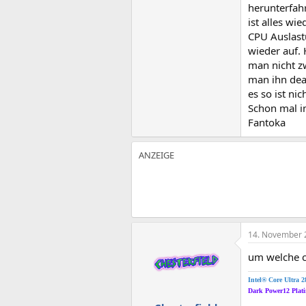
herunterfah
ist alles wi
CPU Auslast
wieder auf. 
man nicht z
man ihn deak
es so ist ni
Schon mal i
Fantoka
14. November 
um welche c
Intel® Core Ultra 
Dark Power12 Pla