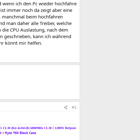
nd wenn ich den Pc wieder hochfahre
ist immer noch da zeigt aber eine
ig, manchmal beim hochfahren
und man daher alle Treiber, welche
m die CPU Auslastung, nach dem
hon geschrieben, kann ich während
hr könnt mir helfen.
#2
R5 CL30 (Kit 4x16GB) 6000MHz CL30
I
1200W BeQuiet
Hyte Y60 Black Case
TB
I