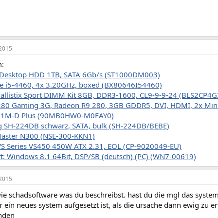
2015
m:
 Desktop HDD 1TB, SATA 6Gb/s (ST1000DM003)
re i5-4460, 4x 3.20GHz, boxed (BX80646I54460)
 Ballistix Sport DIMM Kit 8GB, DDR3-1600, CL9-9-9-24 (BLS2CP
280 Gaming 3G, Radeon R9 280, 3GB GDDR5, DVI, HDMI, 2x Mini
81M-D Plus (90MB0HW0-M0EAY0)
 SH-224DB schwarz, SATA, bulk (SH-224DB/BEBE)
Master N300 (NSE-300-KKN1)
VS Series VS450 450W ATX 2.31, EOL (CP-9020049-EU)
t: Windows 8.1 64Bit, DSP/SB (deutsch) (PC) (WN7-00619)
2015
wie schadsoftware was du beschreibst. hast du die mgl das system
r ein neues system aufgesetzt ist, als die ursache dann ewig zu
inden