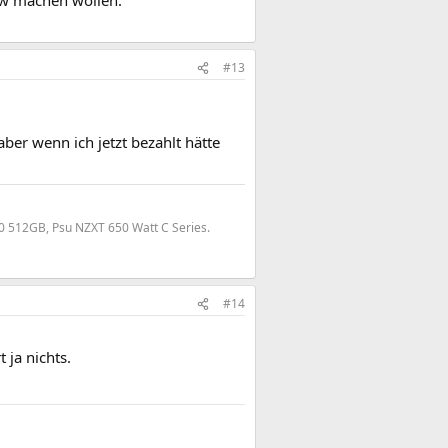
zw machen wollen.
#13
aber wenn ich jetzt bezahlt hätte
0 512GB, Psu NZXT 650 Watt C Series.
#14
ja nichts.