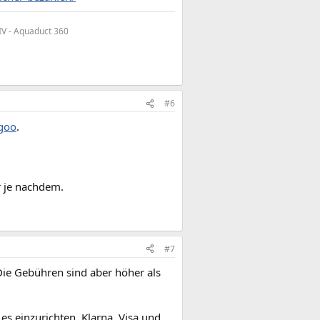
IV - Aquaduct 360
#6
goo
.
r je nachdem.
#7
 Die Gebühren sind aber höher als
s einzurichten. Klarna, Visa und