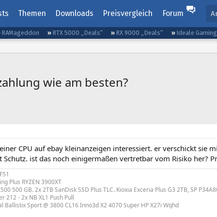
sts
Themen
Downloads
Preisvergleich
Forum
A
RAMageddon
RTX 5000 „Deals“
RX 9000 „Deals“
Ideale Gamin
zahlung wie am besten?
einer CPU auf ebay kleinanzeigen interessiert. er verschickt sie 
 Schutz. ist das noch einigermaßen vertretbar vom Risiko her? P
 F51
ng Plus RYZEN 3900XT
500 500 GB. 2x 2TB SanDisk SSD Plus TLC. Kioxia Exceria Plus G3 2TB, SP P34A8
r 212 - 2x NB XL1 Push Pull
al Ballistix Sport @ 3800 CL16 Inno3d X2 4070 Super HP X27i Wqhd