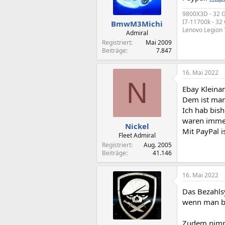
9800X3D - 32 G
I7-11700k - 32
BmwM3Michi
Lenovo Legion 
Admiral
Registriert
Mai 2009
Beiträge
7.847
16. Mai 2022
N
Ebay Kleinan
Dem ist man
Ich hab bish
waren immer
Nickel
Mit PayPal 
Fleet Admiral
Registriert
Aug. 2005
Beiträge
41.146
16. Mai 2022
Das Bezahlsy
wenn man be
Zudem nimmt