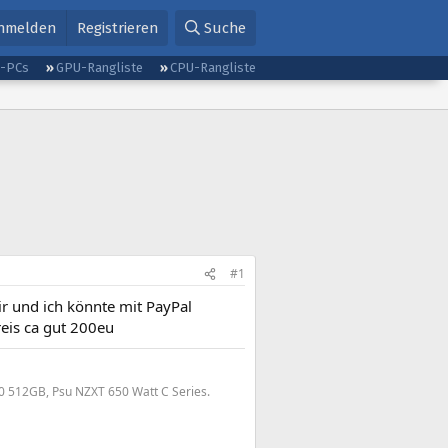
nmelden
Registrieren
Suche
g-PCs
GPU-Rangliste
CPU-Rangliste
#1
mir und ich könnte mit PayPal
reis ca gut 200eu
0 512GB, Psu NZXT 650 Watt C Series.