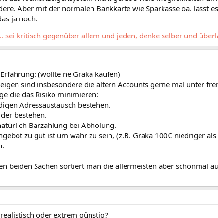
ere. Aber mit der normalen Bankkarte wie Sparkasse oa. lässt es s
das ja noch.
... sei kritisch gegenüber allem und jeden, denke selber und über
Erfahrung: (wollte ne Graka kaufen)
eigen sind insbesondere die ältern Accounts gerne mal unter fre
ge die das Risiko minimieren:
ndigen Adressaustausch bestehen.
lder bestehen.
atürlich Barzahlung bei Abholung.
ebot zu gut ist um wahr zu sein, (z.B. Graka 100€ niedriger als a
n.
en beiden Sachen sortiert man die allermeisten aber schonmal au
s realistisch oder extrem günstig?