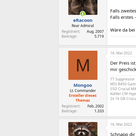
Falls zweite
Falls erste
eRacoon
Rear Admiral
Wäre da bei 
Registriert
Aug. 2007
Beiträge
5.719
16. Mai 2022
M
Der Preis is
mir geschick
TT Suppressor
MSI B450 Gami
Mongoo
SSD Crucial MX
Lt. Commander
Kühler CM Hype
Ersteller dieses
2x 16 GB Cruci
Themas
Registriert
Feb. 2002
Beiträge
1.333
16. Mai 2022
Schnapp dir