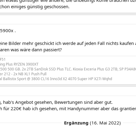
en etwas günstiger wie andere, die unbedingt Kohle brauchen b
schon einiges günstig geschossen.
 5900x .
eine Bilder mehr geschickt ich werde auf jeden Fall nichts kaufen 
waren was wäre dann passiert?
 F51
ng Plus RYZEN 3900XT
500 500 GB. 2x 2TB SanDisk SSD Plus TLC. Kioxia Exceria Plus G3 2TB, SP P34A8
r 212 - 2x NB XL1 Push Pull
al Ballistix Sport @ 3800 CL16 Inno3d X2 4070 Super HP X27i Wqhd
g, hab's Angebot gesehen, Bewertungen sind aber gut.
ch für 220€ hab ich gesehen, mit Handynummer aber das grantiert 
Ergänzung
(
16. Mai 2022
)