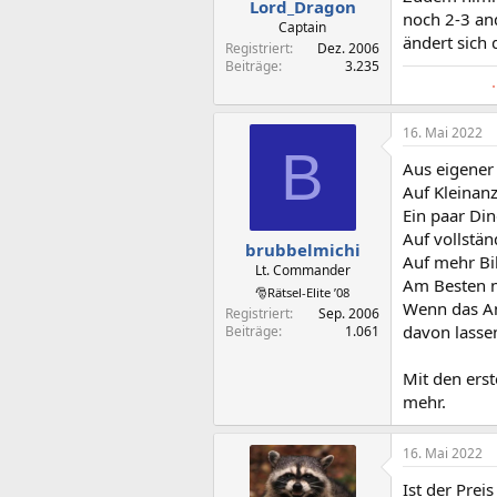
Lord_Dragon
noch 2-3 and
Captain
ändert sich 
Registriert
Dez. 2006
Beiträge
3.235
16. Mai 2022
B
Aus eigener 
Auf Kleinanz
Ein paar Din
Auf vollstä
brubbelmichi
Auf mehr Bi
Lt. Commander
Am Besten n
🎅Rätsel-Elite ’08
Wenn das Ang
Registriert
Sep. 2006
davon lasse
Beiträge
1.061
Mit den erst
mehr.
16. Mai 2022
Ist der Prei