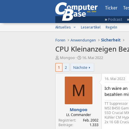
Ticker
Te
Podcast
Aktuelles
Leserartikel
Regeln
Foren
Anwendungen
Sicherheit
CPU Kleinanzeigen Be
E
E
Mongoo
16. Mai 2022
r
r
1
2
Nächste
s
s
t
t
e
e
16. Mai 2022
l
l
M
Ich wäre an 
l
l
e
t
bezahlen mit
r
a
TT Suppressor
m
MSI B450 Gami
Mongoo
SSD Crucial MX
Lt. Commander
Kühler CM Hype
Registriert
Feb. 2002
2x 16 GB Cruci
Beiträge
1.333