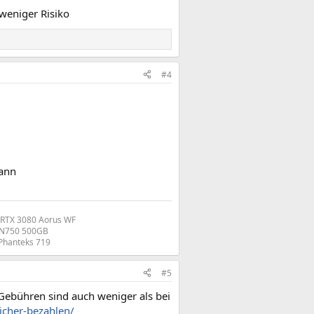
weniger Risiko
#4
kann
e RTX 3080 Aorus WF
SN750 500GB
Phanteks 719​
#5
 Gebühren sind auch weniger als bei
sicher-bezahlen/