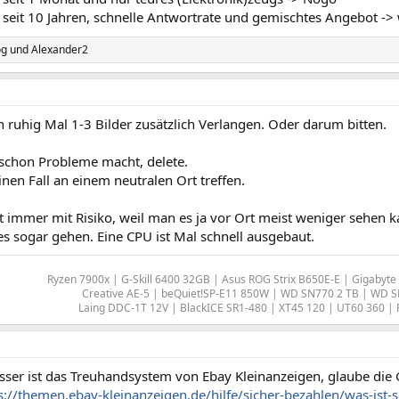
seit 10 Jahren, schnelle Antwortrate und gemischtes Angebot -> 
og
und
Alexander2
 ruhig Mal 1-3 Bilder zusätzlich Verlangen. Oder darum bitten.
schon Probleme macht, delete.
nen Fall an einem neutralen Ort treffen.
st immer mit Risiko, weil man es ja vor Ort meist weniger sehen 
s sogar gehen. Eine CPU ist Mal schnell ausgebaut.
Ryzen 7900x | G-Skill 6400 32GB | Asus ROG Strix B650E-E | Gigabyt
Creative AE-5 | beQuiet!SP-E11 850W | WD SN770 2 TB | WD 
Laing DDC-1T 12V | BlackICE SR1-480 | XT45 120 | UT60 360 | 
esser ist das Treuhandsystem von Ebay Kleinanzeigen, glaube die
s://themen.ebay-kleinanzeigen.de/hilfe/sicher-bezahlen/was-ist-