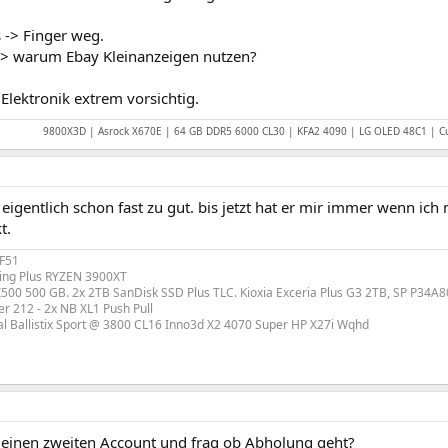
s -> Finger weg.
s -> warum Ebay Kleinanzeigen nutzen?
Elektronik extrem vorsichtig.
9800X3D | Asrock X670E | 64 GB DDR5 6000 CL30 | KFA2 4090 | LG OLED 48C1 | 
t eigentlich schon fast zu gut. bis jetzt hat er mir immer wenn ich
t.
 F51
ng Plus RYZEN 3900XT
500 500 GB. 2x 2TB SanDisk SSD Plus TLC. Kioxia Exceria Plus G3 2TB, SP P34A8
r 212 - 2x NB XL1 Push Pull
al Ballistix Sport @ 3800 CL16 Inno3d X2 4070 Super HP X27i Wqhd
 einen zweiten Account und frag ob Abholung geht?