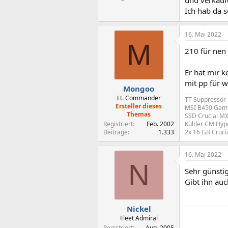
und verkauf
Ich hab da 
16. Mai 2022
M
210 für nen
Er hat mir k
mit pp für 
Mongoo
Lt. Commander
TT Suppressor
Ersteller dieses
MSI B450 Gami
Themas
SSD Crucial MX
Registriert
Feb. 2002
Kühler CM Hype
Beiträge
1.333
2x 16 GB Cruci
16. Mai 2022
N
Sehr günsti
Gibt ihn au
Nickel
Fleet Admiral
Registriert
Aug. 2005