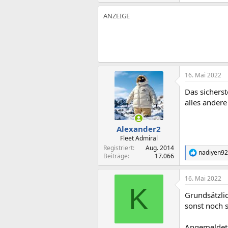
16. Mai 2022
Das sicherst
alles andere
Alexander2
Fleet Admiral
Registriert
Aug. 2014
nadiyen9
R
Beiträge
17.066
e
a
16. Mai 2022
k
K
t
Grundsätzlic
i
o
sonst noch s
n
e
Angemeldet 