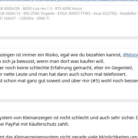
B 6000cl28 - B650 x ax rev.1.3 - RTX 4090 Aorus
 GB 3600c14 - MSi Z590 Torpedo - EVGA 3090Ti FTW3 - Asus XG279Q - Heatkiller 
7i 16IAX7 - 12900hx - 3080 Ti
zeigen ist immer ein Risiko, egal wie du bezahlen kannst,
@Mon
 sich ja bewusst, wenn man dort was kaufen will.
er noch keine schlechte Erfahrung gemacht, eher im Gegenteil,
 nette Leute und man hat dann auch schon mal telefoniert.
ist schon mal ganz gut soweit und über mir (#5) wohl noch besse
stem von Kleinanzeigen ist nicht schlecht und auch sehr sicher.
i PayPal mit Käuferschutz zahlt.
 das Kleinanzeigensystem nicht gerade viele Möglichkeiten um e