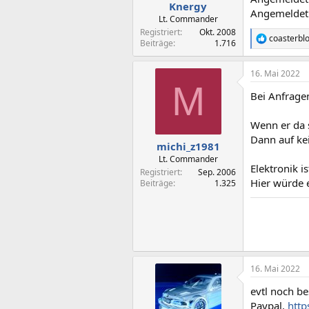
n
Knergy
Angemeldet 
:
Lt. Commander
Registriert
Okt. 2008
coasterbl
R
Beiträge
1.716
e
a
16. Mai 2022
k
M
t
Bei Anfragen
i
o
n
Wenn er da 
e
Dann auf kei
n
michi_z1981
:
Lt. Commander
Elektronik i
Registriert
Sep. 2006
Hier würde e
Beiträge
1.325
16. Mai 2022
evtl noch b
Paypal.
http