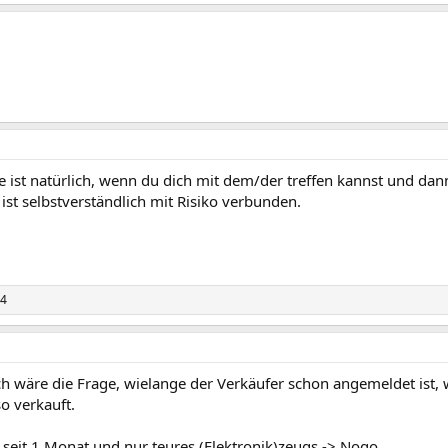
e ist natürlich, wenn du dich mit dem/der treffen kannst und dann 
 ist selbstverständlich mit Risiko verbunden.
24
h wäre die Frage, wielange der Verkäufer schon angemeldet ist, 
o verkauft.
seit 1 Monat und nur teures (Elektronik)zeugs -> Nogo