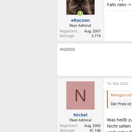
Falls nein -
eRacoon
Rear Admiral
Registriert
Aug. 2007
Beiträge
5.719
16. Mai 2022
N
Mongoo sch
Der Preis is
Nickel
Was heißt zu
Fleet Admiral
Nicht selte
Registriert
Aug. 2005
Beiträge
41.146