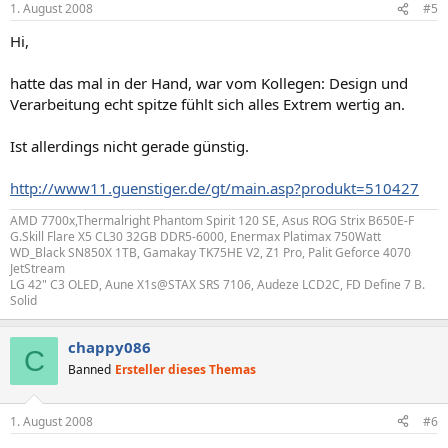
1. August 2008
#5
Hi,
hatte das mal in der Hand, war vom Kollegen: Design und
Verarbeitung echt spitze fühlt sich alles Extrem wertig an.
Ist allerdings nicht gerade günstig.
http://www11.guenstiger.de/gt/main.asp?produkt=510427
AMD 7700x,Thermalright Phantom Spirit 120 SE, Asus ROG Strix B650E-F
G.Skill Flare X5 CL30 32GB DDR5-6000, Enermax Platimax 750Watt
WD_Black SN850X 1TB, Gamakay TK75HE V2, Z1 Pro, Palit Geforce 4070
JetStream
LG 42" C3 OLED, Aune X1s@STAX SRS 7106, Audeze LCD2C, FD Define 7 B.
Solid
chappy086
C
Banned
Ersteller dieses Themas
1. August 2008
#6