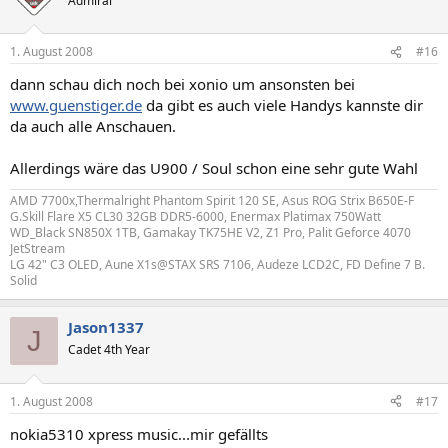
Admiral
1. August 2008
#16
dann schau dich noch bei xonio um ansonsten bei
www.guenstiger.de
da gibt es auch viele Handys kannste dir
da auch alle Anschauen.
Allerdings wäre das U900 / Soul schon eine sehr gute Wahl
AMD 7700x,Thermalright Phantom Spirit 120 SE, Asus ROG Strix B650E-F
G.Skill Flare X5 CL30 32GB DDR5-6000, Enermax Platimax 750Watt
WD_Black SN850X 1TB, Gamakay TK75HE V2, Z1 Pro, Palit Geforce 4070
JetStream
LG 42" C3 OLED, Aune X1s@STAX SRS 7106, Audeze LCD2C, FD Define 7 B.
Solid
Jason1337
J
Cadet 4th Year
1. August 2008
#17
nokia5310 xpress music...mir gefällts