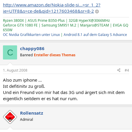
http://www.amazon.de/Nokia-slide-si...=sr_1_2?
ie=UTF8&s=ce-de&qid=1217603468&sr=8-2
Ryzen 3800X | ASUS Prime B350-Plus | 32GB HyperX@3066MHz
Geforce GTX 1080 FE | Samsung SM951 M.2 | Manjaro@STEAM | EVGA GQ
650W
OC Nvidia Grafikkarten unter Linux
|
Android 8.1 auf dem Galaxy S Advance
chappy086
C
Banned
Ersteller dieses Themas
1. August 2008
#4
Also zum iphone ...
Ist defitinitv zu groß.
Und ein Freund von mir hat das 3G und ärgert sich mit dem
eigentlich seitdem er es hat nur rum.
Rollensatz
Admiral