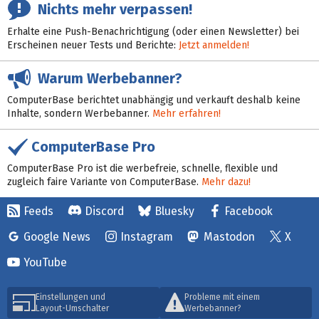
Nichts mehr verpassen!
Erhalte eine Push-Benachrichtigung (oder einen Newsletter) bei
Erscheinen neuer Tests und Berichte:
Jetzt anmelden!
Warum Werbebanner?
ComputerBase berichtet unabhängig und verkauft deshalb keine
Inhalte, sondern Werbebanner.
Mehr erfahren!
ComputerBase Pro
ComputerBase Pro ist die werbefreie, schnelle, flexible und
zugleich faire Variante von ComputerBase.
Mehr dazu!
Feeds
Discord
Bluesky
Facebook
Google News
Instagram
Mastodon
X
YouTube
Einstellungen und
Probleme mit einem
Layout-Umschalter
Werbebanner?