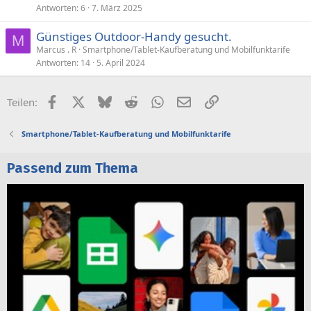
Antworten
6
7. März 2025
Günstiges Outdoor-Handy gesucht.
M
Marcus . R
Smartphone/Tablet-Kaufberatung und Mobilfunktarife
Antworten
14
5. April 2024
Facebook
X (Twitter)
Bluesky
Reddit
WhatsApp
E-Mail
Link
Teilen:
Smartphone/Tablet-Kaufberatung und Mobilfunktarife
Passend zum Thema