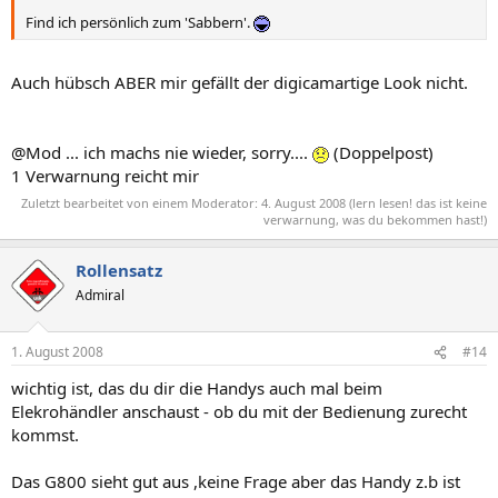
Find ich persönlich zum 'Sabbern'.
Auch hübsch ABER mir gefällt der digicamartige Look nicht.
@Mod ... ich machs nie wieder, sorry....
(Doppelpost)
1 Verwarnung reicht mir
Zuletzt bearbeitet von einem Moderator:
4. August 2008
(lern lesen! das ist keine
verwarnung, was du bekommen hast!)
Rollensatz
Admiral
1. August 2008
#14
wichtig ist, das du dir die Handys auch mal beim
Elekrohändler anschaust - ob du mit der Bedienung zurecht
kommst.
Das G800 sieht gut aus ,keine Frage aber das Handy z.b ist