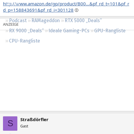
http://www.amazon.de/gp/product/B00...&pf_rd_t=101&pf_r
Regeln
d_p=158843691&pf_rd_i=301128
Podcast
RAMageddon
RTX 5000 „Deals“
RX 9000 „Deals“
Ideale Gaming-PCs
GPU-Rangliste
CPU-Rangliste
Straßdörfler
S
Gast