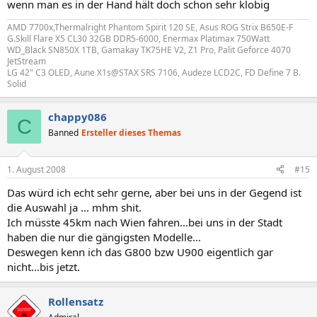
wenn man es in der Hand hält doch schon sehr klobig
AMD 7700x,Thermalright Phantom Spirit 120 SE, Asus ROG Strix B650E-F
G.Skill Flare X5 CL30 32GB DDR5-6000, Enermax Platimax 750Watt
WD_Black SN850X 1TB, Gamakay TK75HE V2, Z1 Pro, Palit Geforce 4070
JetStream
LG 42" C3 OLED, Aune X1s@STAX SRS 7106, Audeze LCD2C, FD Define 7 B.
Solid
chappy086
C
Banned
Ersteller dieses Themas
1. August 2008
#15
Das würd ich echt sehr gerne, aber bei uns in der Gegend ist
die Auswahl ja ... mhm shit.
Ich müsste 45km nach Wien fahren...bei uns in der Stadt
haben die nur die gängigsten Modelle...
Deswegen kenn ich das G800 bzw U900 eigentlich gar
nicht...bis jetzt.
Rollensatz