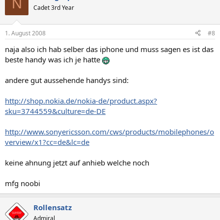
N
Cadet 3rd Year
1. August 2008
#8
naja also ich hab selber das iphone und muss sagen es ist das
beste handy was ich je hatte
andere gut aussehende handys sind:
http://shop.nokia.de/nokia-de/product.aspx?
sku=3744559&culture=de-DE
http://www.sonyericsson.com/cws/products/mobilephones/o
verview/x1?cc=de&lc=de
keine ahnung jetzt auf anhieb welche noch
mfg noobi
Rollensatz
Admiral