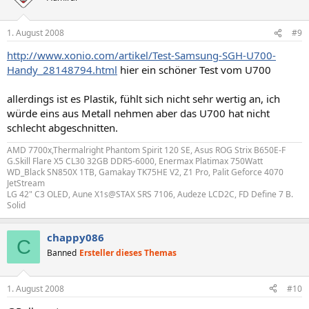
1. August 2008
#9
http://www.xonio.com/artikel/Test-Samsung-SGH-U700-
Handy_28148794.html
hier ein schöner Test vom U700
allerdings ist es Plastik, fühlt sich nicht sehr wertig an, ich
würde eins aus Metall nehmen aber das U700 hat nicht
schlecht abgeschnitten.
AMD 7700x,Thermalright Phantom Spirit 120 SE, Asus ROG Strix B650E-F
G.Skill Flare X5 CL30 32GB DDR5-6000, Enermax Platimax 750Watt
WD_Black SN850X 1TB, Gamakay TK75HE V2, Z1 Pro, Palit Geforce 4070
JetStream
LG 42" C3 OLED, Aune X1s@STAX SRS 7106, Audeze LCD2C, FD Define 7 B.
Solid
chappy086
C
Banned
Ersteller dieses Themas
1. August 2008
#10