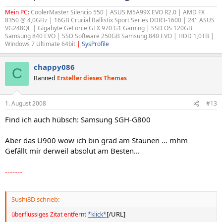
Mein PC:
CoolerMaster Silencio 550 | ASUS M5A99X EVO R2.0 | AMD FX
8350 @ 4,0GHz | 16GB Crucial Ballistix Sport Series DDR3-1600 | 24'' ASUS
VG248QE | Gigabyte GeForce GTX 970 G1 Gaming | SSD OS 120GB
Samsung 840 EVO | SSD Software 250GB Samsung 840 EVO | HDD 1,0TB |
Windows 7 Ultimate 64bit
|
SysProfile
chappy086
C
Banned
Ersteller dieses Themas
1. August 2008
#13
Find ich auch hübsch: Samsung SGH-G800
Aber das U900 wow ich bin grad am Staunen ... mhm
Gefällt mir derweil absolut am Besten...
-------
Sushi8D schrieb:
[/URL]
überflüssiges Zitat entfernt
*klick*