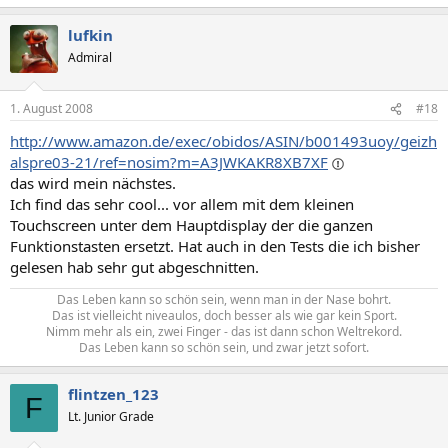
lufkin
Admiral
1. August 2008
#18
http://www.amazon.de/exec/obidos/ASIN/b001493uoy/geizh
alspre03-21/ref=nosim?m=A3JWKAKR8XB7XF
das wird mein nächstes.
Ich find das sehr cool... vor allem mit dem kleinen
Touchscreen unter dem Hauptdisplay der die ganzen
Funktionstasten ersetzt. Hat auch in den Tests die ich bisher
gelesen hab sehr gut abgeschnitten.
Das Leben kann so schön sein, wenn man in der Nase bohrt.
Das ist vielleicht niveaulos, doch besser als wie gar kein Sport.
Nimm mehr als ein, zwei Finger - das ist dann schon Weltrekord.
Das Leben kann so schön sein, und zwar jetzt sofort.​
flintzen_123
F
Lt. Junior Grade