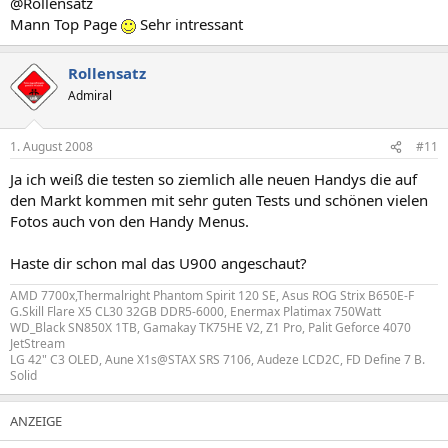
@Rollensatz
Mann Top Page
Sehr intressant
Rollensatz
Admiral
1. August 2008
#11
Ja ich weiß die testen so ziemlich alle neuen Handys die auf
den Markt kommen mit sehr guten Tests und schönen vielen
Fotos auch von den Handy Menus.
Haste dir schon mal das U900 angeschaut?
AMD 7700x,Thermalright Phantom Spirit 120 SE, Asus ROG Strix B650E-F
G.Skill Flare X5 CL30 32GB DDR5-6000, Enermax Platimax 750Watt
WD_Black SN850X 1TB, Gamakay TK75HE V2, Z1 Pro, Palit Geforce 4070
JetStream
LG 42" C3 OLED, Aune X1s@STAX SRS 7106, Audeze LCD2C, FD Define 7 B.
Solid