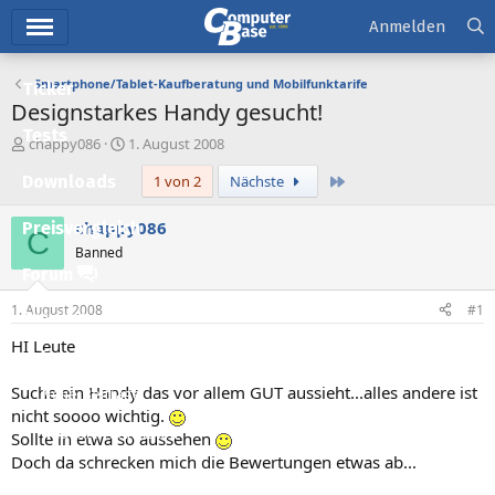
Hauptmenü
Anmelden
Smartphone/Tablet-Kaufberatung und Mobilfunktarife
Ticker
Designstarkes Handy gesucht!
Tests
E
E
chappy086
1. August 2008
r
r
Letzte
Downloads
1 von 2
Nächste
s
s
t
t
e
e
chappy086
Preisvergleich
C
l
l
Banned
l
l
Forum
e
t
r
a
1. August 2008
#1
Aktuelles
m
HI Leute
Empfohlene Inhalte
Suche ein Handy das vor allem GUT aussieht...alles andere ist
Neue Beiträge
nicht soooo wichtig.
Neueste Aktivitäten
Sollte in etwa so aussehen
Doch da schrecken mich die Bewertungen etwas ab...
Leserartikel