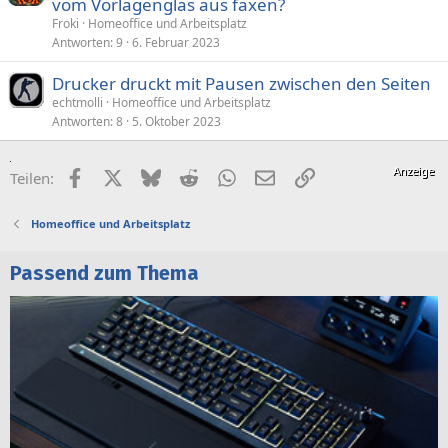
vom Vorlagenglas aus faxen?
Froki
Homeoffice und Arbeitsplatz
Antworten
9
6. Februar 2023
Drucker druckt mit Pausen zwischen den Seiten
echtmolli
Homeoffice und Arbeitsplatz
Antworten
8
5. Oktober 2023
Facebook
X (Twitter)
Bluesky
Reddit
WhatsApp
E-Mail
Link
Teilen:
Homeoffice und Arbeitsplatz
Passend zum Thema