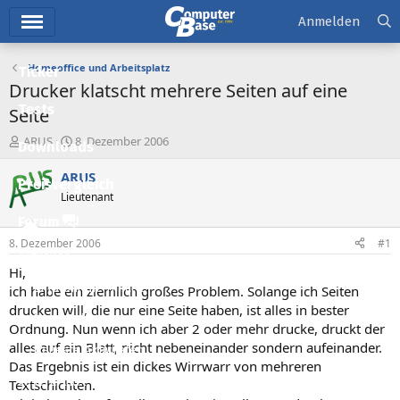
Hauptmenü
Anmelden
Homeoffice und Arbeitsplatz
Ticker
Drucker klatscht mehrere Seiten auf eine
Tests
Seite
E
E
ARUS
8. Dezember 2006
Downloads
r
r
s
s
ARUS
Preisvergleich
t
t
Lieutenant
e
e
l
l
Forum
l
l
8. Dezember 2006
#1
e
t
Aktuelles
r
a
Hi,
m
Empfohlene Inhalte
ich habe ein ziemlich großes Problem. Solange ich Seiten
drucken will, die nur eine Seite haben, ist alles in bester
Neue Beiträge
Ordnung. Nun wenn ich aber 2 oder mehr drucke, druckt der
alles auf ein Blatt, nicht nebeneinander sondern aufeinander.
Neueste Aktivitäten
Das Ergebnis ist ein dickes Wirrwarr von mehreren
Leserartikel
Textschichten.