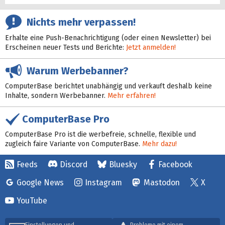
Nichts mehr verpassen!
Erhalte eine Push-Benachrichtigung (oder einen Newsletter) bei
Erscheinen neuer Tests und Berichte:
Jetzt anmelden!
Warum Werbebanner?
ComputerBase berichtet unabhängig und verkauft deshalb keine
Inhalte, sondern Werbebanner.
Mehr erfahren!
ComputerBase Pro
ComputerBase Pro ist die werbefreie, schnelle, flexible und
zugleich faire Variante von ComputerBase.
Mehr dazu!
Feeds
Discord
Bluesky
Facebook
Google News
Instagram
Mastodon
X
YouTube
Einstellungen und
Probleme mit einem