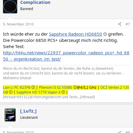
Complication
Banned
9. November 2010
#7
Ich würde eher zu der
Sapphire Radeon HD6850
greifen.
Die Powercolor 6850 PCS+ überzeugt mich nicht richtig.
Siehe Test:
http://ht4u.net/news/22937_powercolor_radeon_pcs+_hd_68
50_-_eigenkreation_im_test/
Wenn du im Recht bist, kannst du dir leisten, die Ruhe zu bewahren;
und wenn du im Unrecht bist, kannst du dir nicht leisten, sie zu verlieren. -
Mahatma Ghandi
Lian Li PC-B25FB
|
Phenom II X2 550BE
@4/3,2 GHz |
OCZ Vertex 2 120
GB
|
Sapphire HD 5770 Vapor-X
|
[thread=691322]Erfahrungsbericht und Tests...[/thread]
[_LuTz_]
Lieutenant
9. November 2010
#8