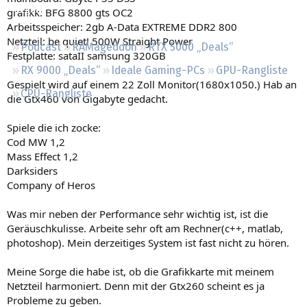
Regeln
grafikk: BFG 8800 gts OC2
Arbeitsspeicher: 2gb A-Data EXTREME DDR2 800
Netzteil: be quiet! 500W Straight Power
Podcast
RAMageddon
RTX 5000 „Deals“
Festplatte: sataII samsung 320GB
RX 9000 „Deals“
Ideale Gaming-PCs
GPU-Rangliste
Gespielt wird auf einem 22 Zoll Monitor(1680x1050.) Hab an
CPU-Rangliste
die Gtx460 von Gigabyte gedacht.
Spiele die ich zocke:
Cod MW 1,2
Mass Effect 1,2
Darksiders
Company of Heros
Was mir neben der Performance sehr wichtig ist, ist die
Geräuschkulisse. Arbeite sehr oft am Rechner(c++, matlab,
photoshop). Mein derzeitiges System ist fast nicht zu hören.
Meine Sorge die habe ist, ob die Grafikkarte mit meinem
Netzteil harmoniert. Denn mit der Gtx260 scheint es ja
Probleme zu geben.