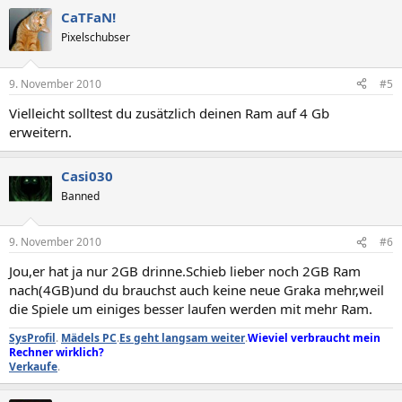
CaTFaN!
Pixelschubser
9. November 2010
#5
Vielleicht solltest du zusätzlich deinen Ram auf 4 Gb
erweitern.
Casi030
Banned
9. November 2010
#6
Jou,er hat ja nur 2GB drinne.Schieb lieber noch 2GB Ram
nach(4GB)und du brauchst auch keine neue Graka mehr,weil
die Spiele um einiges besser laufen werden mit mehr Ram.
SysProfil
.
Mädels PC
.
Es geht langsam weiter
.
Wieviel verbraucht mein
Rechner wirklich?
Verkaufe
.