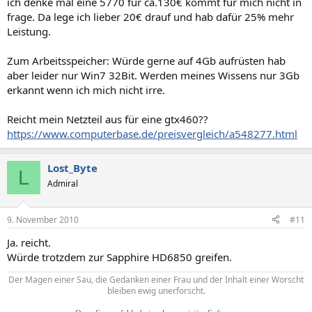
ich denke mal eine 5770 für ca.130€ kommt für mich nicht in
frage. Da lege ich lieber 20€ drauf und hab dafür 25% mehr
Leistung.
Zum Arbeitsspeicher: Würde gerne auf 4Gb aufrüsten hab
aber leider nur Win7 32Bit. Werden meines Wissens nur 3Gb
erkannt wenn ich mich nicht irre.
Reicht mein Netzteil aus für eine gtx460??
https://www.computerbase.de/preisvergleich/a548277.html
Lost_Byte
L
Admiral
9. November 2010
#11
Ja. reicht.
Würde trotzdem zur Sapphire HD6850 greifen.
Der Magen einer Sau, die Gedanken einer Frau und der Inhalt einer Worscht
bleiben ewig unerforscht.