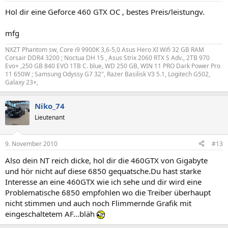
Hol dir eine Geforce 460 GTX OC , bestes Preis/leistungv.
mfg
NXZT Phantom sw, Core i9 9900K 3,6-5,0 Asus Hero XI Wifi 32 GB RAM
Corsair DDR4 3200 ; Noctua DH 15 , Asus Strix 2060 RTX S Adv., 2TB 970
Evo+ ,250 GB 840 EVO 1TB C. blue, WD 250 GB, WIN 11 PRO Dark Power Pro
11 650W ; Samsung Odyssy G7 32", Razer Basilisk V3 5.1, Logitech G502,
Galaxy 23+,
Niko_74
Lieutenant
9. November 2010
#13
Also dein NT reich dicke, hol dir die 460GTX von Gigabyte
und hör nicht auf diese 6850 gequatsche.Du hast starke
Interesse an eine 460GTX wie ich sehe und dir wird eine
Problematische 6850 empfohlen wo die Treiber überhaupt
nicht stimmen und auch noch Flimmernde Grafik mit
eingeschaltetem AF...bläh