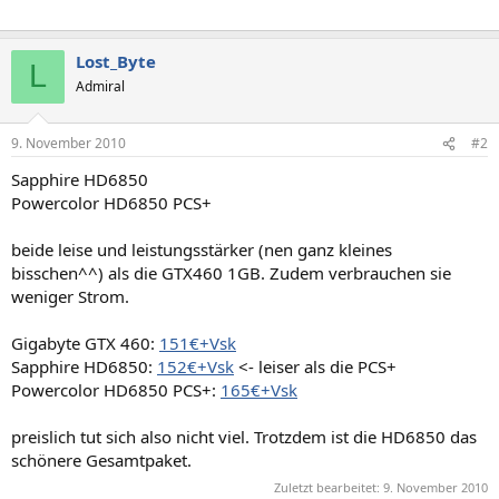
Lost_Byte
L
Admiral
9. November 2010
#2
Sapphire HD6850
Powercolor HD6850 PCS+
beide leise und leistungsstärker (nen ganz kleines
bisschen^^) als die GTX460 1GB. Zudem verbrauchen sie
weniger Strom.
Gigabyte GTX 460:
151€+Vsk
Sapphire HD6850:
152€+Vsk
<- leiser als die PCS+
Powercolor HD6850 PCS+:
165€+Vsk
preislich tut sich also nicht viel. Trotzdem ist die HD6850 das
schönere Gesamtpaket.
Zuletzt bearbeitet:
9. November 2010