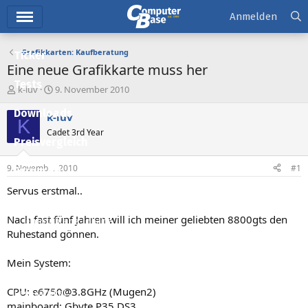
Hauptmenü
Anmelden
Grafikkarten: Kaufberatung
Ticker
Eine neue Grafikkarte muss her
Tests
E
E
k-luv
9. November 2010
r
r
Downloads
s
s
k-luv
K
t
t
Cadet 3rd Year
e
e
Preisvergleich
l
l
l
l
9. November 2010
#1
Forum
e
t
r
a
Servus erstmal..
Aktuelles
m
Nach fast fünf Jahren will ich meiner geliebten 8800gts den
Empfohlene Inhalte
Ruhestand gönnen.
Neue Beiträge
Mein System:
Neueste Aktivitäten
CPU: e6750@3.8GHz (Mugen2)
Leserartikel
mainboard: Gbyte P35 DS3