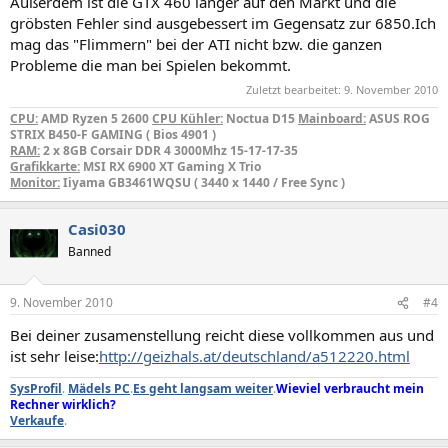
Außerdem ist die GTX 460 länger auf den Markt und die
gröbsten Fehler sind ausgebessert im Gegensatz zur 6850.Ich
mag das "Flimmern" bei der ATI nicht bzw. die ganzen
Probleme die man bei Spielen bekommt.
Zuletzt bearbeitet:
9. November 2010
CPU:
AMD Ryzen 5 2600
CPU Kühler:
Noctua D15
Mainboard:
ASUS ROG
STRIX B450-F GAMING ( Bios 4901 )
RAM:
2 x 8GB Corsair DDR 4 3000Mhz 15-17-17-35
Grafikkarte:
MSI RX 6900 XT Gaming X Trio
Monitor:
Iiyama GB3461WQSU ( 3440 x 1440 / Free Sync )
Casi030
Banned
9. November 2010
#4
Bei deiner zusamenstellung reicht diese vollkommen aus und
ist sehr leise:
http://geizhals.at/deutschland/a512220.html
SysProfil
.
Mädels PC
.
Es geht langsam weiter
.
Wieviel verbraucht mein
Rechner wirklich?
Verkaufe
.