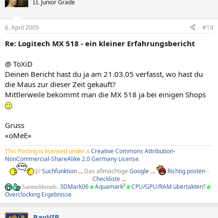
Lt. Junior Grade
6. April 2005
#19
Re: Logitech MX 518 - ein kleiner Erfahrungsbericht
@ ToXiD
Deinen Bericht hast du ja am 21.03.05 verfasst, wo hast du
die Maus zur dieser Zeit gekauft?
Mittlerweile bekommt man die MX 518 ja bei einigen Shops
Gruss
«oMeE»
This Posting is licensed under a
Creative Commons Attribution-
NonCommercial-ShareAlike 2.0 Germany License
.
Suchfunktion
...
Das allmächtige
Google
...
Richtig posten -
[//
Checkliste
...
3DMark06
ø
Aquamark³
ø
CPU/GPU/RAM übertakten?
ø
Sammelthreads:
Overclocking Ergebnisse
RayVIP