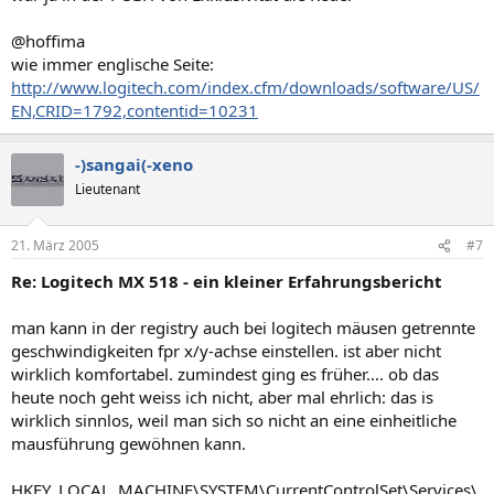
@hoffima
wie immer englische Seite:
http://www.logitech.com/index.cfm/downloads/software/US/
EN,CRID=1792,contentid=10231
-)sangai(-xeno
Lieutenant
21. März 2005
#7
Re: Logitech MX 518 - ein kleiner Erfahrungsbericht
man kann in der registry auch bei logitech mäusen getrennte
geschwindigkeiten fpr x/y-achse einstellen. ist aber nicht
wirklich komfortabel. zumindest ging es früher.... ob das
heute noch geht weiss ich nicht, aber mal ehrlich: das is
wirklich sinnlos, weil man sich so nicht an eine einheitliche
mausführung gewöhnen kann.
HKEY_LOCAL_MACHINE\SYSTEM\CurrentControlSet\Services\