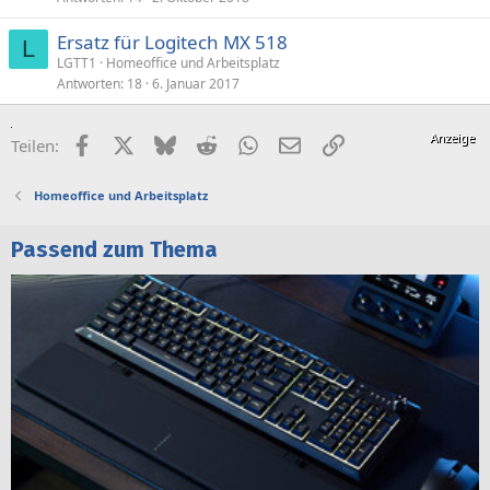
Ersatz für Logitech MX 518
L
LGTT1
Homeoffice und Arbeitsplatz
Antworten
18
6. Januar 2017
Facebook
X (Twitter)
Bluesky
Reddit
WhatsApp
E-Mail
Link
Teilen:
Homeoffice und Arbeitsplatz
Passend zum Thema