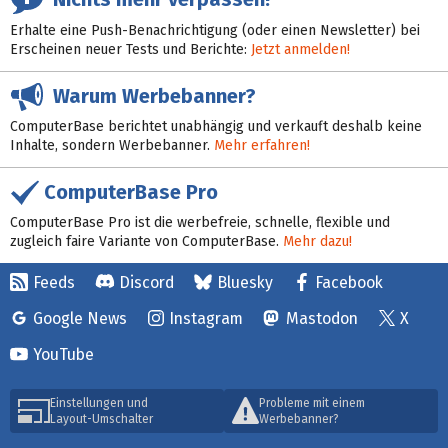
Erhalte eine Push-Benachrichtigung (oder einen Newsletter) bei
Erscheinen neuer Tests und Berichte:
Jetzt anmelden!
Warum Werbebanner?
ComputerBase berichtet unabhängig und verkauft deshalb keine
Inhalte, sondern Werbebanner.
Mehr erfahren!
ComputerBase Pro
ComputerBase Pro ist die werbefreie, schnelle, flexible und
zugleich faire Variante von ComputerBase.
Mehr dazu!
Feeds
Discord
Bluesky
Facebook
Google News
Instagram
Mastodon
X
YouTube
Einstellungen und
Probleme mit einem
Layout-Umschalter
Werbebanner?