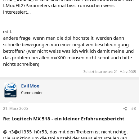
LMouFlt2\Parameters da mal bissl rumsuchen wens
interessiert...
edit:
andere frage: wenn man die dpi hochstellt, werden dann
schnelle bewegungen von einer negativen beschleunigung
betroffen? (wer nicht weiss was ich wirklich damit meine und
das problem bei allen mxX00-mäusen nicht kennt auch bitte
nichts schreiben)
Zuletzt bearbeitet:
21. März 2005
EvilMoe
Commander
21. März 2005
#8
Re: Logitech MX 518 - ein kleiner Erfahrungsbericht
@ h3@d1355_h0r53, das mit den Treibern ist nicht richtig.
Die Funktion um die Dpi Anzahl der Maus einzustellen (an