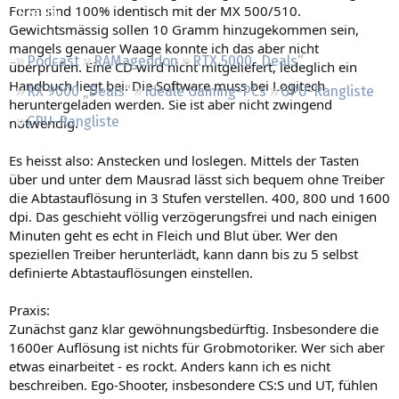
Form sind 100% identisch mit der MX 500/510.
Regeln
Gewichtsmässig sollen 10 Gramm hinzugekommen sein,
mangels genauer Waage konnte ich das aber nicht
Podcast
RAMageddon
RTX 5000 „Deals“
überprüfen. Eine CD wird nicht mitgeliefert, ledeglich ein
Handbuch liegt bei. Die Software muss bei Logitech
RX 9000 „Deals“
Ideale Gaming-PCs
GPU-Rangliste
heruntergeladen werden. Sie ist aber nicht zwingend
CPU-Rangliste
notwendig.
Es heisst also: Anstecken und loslegen. Mittels der Tasten
über und unter dem Mausrad lässt sich bequem ohne Treiber
die Abtastauflösung in 3 Stufen verstellen. 400, 800 und 1600
dpi. Das geschieht völlig verzögerungsfrei und nach einigen
Minuten geht es echt in Fleich und Blut über. Wer den
speziellen Treiber herunterlädt, kann dann bis zu 5 selbst
definierte Abtastauflösungen einstellen.
Praxis:
Zunächst ganz klar gewöhnungsbedürftig. Insbesondere die
1600er Auflösung ist nichts für Grobmotoriker. Wer sich aber
etwas einarbeitet - es rockt. Anders kann ich es nicht
beschreiben. Ego-Shooter, insbesondere CS:S und UT, fühlen