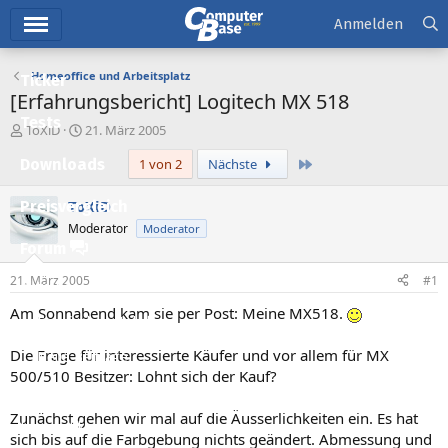
Hauptmenü
Anmelden
Homeoffice und Arbeitsplatz
Ticker
[Erfahrungsbericht] Logitech MX 518
Tests
E
E
ToXiD
21. März 2005
r
r
Letzte
Downloads
1 von 2
Nächste
s
s
t
t
e
e
ToXiD
Preisvergleich
l
l
Moderator
Moderator
l
l
Forum
e
t
r
a
21. März 2005
#1
Aktuelles
m
Am Sonnabend kam sie per Post: Meine MX518.
Empfohlene Inhalte
Die Frage für interessierte Käufer und vor allem für MX
Neue Beiträge
500/510 Besitzer: Lohnt sich der Kauf?
Neueste Aktivitäten
Zunächst gehen wir mal auf die Äusserlichkeiten ein. Es hat
Leserartikel
sich bis auf die Farbgebung nichts geändert. Abmessung und