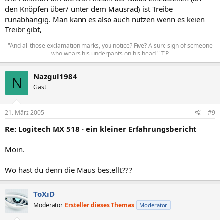
den Knöpfen über/ unter dem Mausrad) ist Treibe
runabhängig. Man kann es also auch nutzen wenn es keien
Treibr gibt,
"And all those exclamation marks, you notice? Five? A sure sign of someone
who wears his underpants on his head." T.P.​
Nazgul1984
N
Gast
21. März 2005
#9
Re: Logitech MX 518 - ein kleiner Erfahrungsbericht
Moin.
Wo hast du denn die Maus bestellt???
ToXiD
Moderator
Ersteller dieses Themas
Moderator