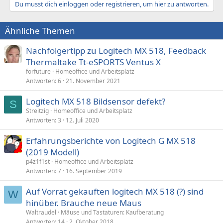
Du musst dich einloggen oder registrieren, um hier zu antworten.
Ähnliche Themen
Nachfolgertipp zu Logitech MX 518, Feedback
Thermaltake Tt-eSPORTS Ventus X
forfuture
Homeoffice und Arbeitsplatz
Antworten
6
21. November 2021
Logitech MX 518 Bildsensor defekt?
S
Streitzig
Homeoffice und Arbeitsplatz
Antworten
3
12. Juli 2020
Erfahrungsberichte von Logitech G MX 518
(2019 Modell)
p4z1f1st
Homeoffice und Arbeitsplatz
Antworten
7
16. September 2019
Auf Vorrat gekauften logitech MX 518 (?) sind
W
hinüber. Brauche neue Maus
Waltraudel
Mäuse und Tastaturen: Kaufberatung
Antworten
14
2. Oktober 2018