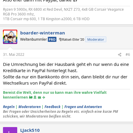
Ryzen 9 5900x, RX 6800 xt Red Devil, NXZT Z73, 4x8 GB Corsair Veagance
RGB Pro 3600 mhz,
1TB Corsair mp 600, 1 TB Kingston a2000, 6 TB HDD
boarder-winterman
Weltenbummler
PRO
🎅Rätsel-Elite ’20
Moderator
31. Mai 2022
#6
Die Umrechnung bei der Hausbank geht eh nur wenn du eine
Kreditkarte in PayPal hinterlegt hast.
Sollte da nur ein Bankkonto drin sein, dann bleibt dir nur der
Wechselkurs von PayPal direkt.
Bereist die Welt, denn nur so kann man ihre wahre Vielfalt
kennenlernen 🚂 🚢 🚟 ✈️
Regeln
|
Moderatoren
|
Feedback
|
Fragen und Antworten
Bei Fragen oder Unsicherheiten zu Regeln etc. einfach eine kurze PM
schicken, wir Moderatoren beißen nicht.
LJack510