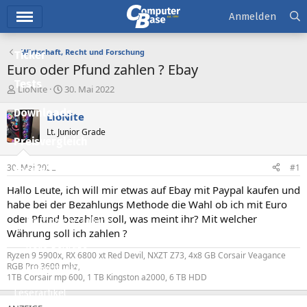
Hauptmenü
Anmelden
Wirtschaft, Recht und Forschung
Ticker
Euro oder Pfund zahlen ? Ebay
Tests
E
E
LioNite
30. Mai 2022
r
r
Downloads
s
s
LioNite
t
t
Lt. Junior Grade
e
e
Preisvergleich
l
l
l
l
30. Mai 2022
#1
Forum
e
t
r
a
Hallo Leute, ich will mir etwas auf Ebay mit Paypal kaufen und
Aktuelles
m
habe bei der Bezahlungs Methode die Wahl ob ich mit Euro
oder Pfund bezahlen soll, was meint ihr? Mit welcher
Empfohlene Inhalte
Währung soll ich zahlen ?
Neue Beiträge
Ryzen 9 5900x, RX 6800 xt Red Devil, NXZT Z73, 4x8 GB Corsair Veagance
RGB Pro 3600 mhz,
Neueste Aktivitäten
1TB Corsair mp 600, 1 TB Kingston a2000, 6 TB HDD
Leserartikel