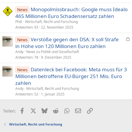
Monopolmissbrauch: Google muss Idealo
News
465 Millionen Euro Schadensersatz zahlen
PhiE
Wirtschaft, Recht und Forschung
Antworten
93
22. November 2025
Verstöße gegen den DSA: X soll Strafe
News
e
in Höhe von 120 Millionen Euro zahlen
s
Andy
News zu Politik und Gesellschaft
p
Antworten
78
9. Dezember 2025
e
Datenleck bei Facebook: Meta muss für 3
r
News
Millionen betroffene EU-Bürger 251 Mio. Euro
r
t
zahlen
Andy
Wirtschaft, Recht und Forschung
Antworten
52
1. Januar 2025
Facebook
X (Twitter)
Bluesky
Reddit
WhatsApp
E-Mail
Link
Teilen:
Wirtschaft, Recht und Forschung