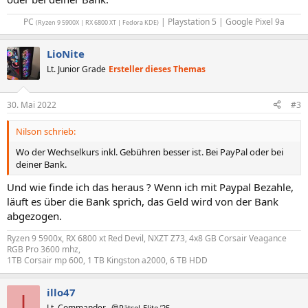
PC
| Playstation 5 | Google Pixel 9a​
(Ryzen 9 5900X | RX 6800 XT | Fedora KDE)
LioNite
Lt. Junior Grade
Ersteller dieses Themas
30. Mai 2022
#3
Nilson schrieb:
Wo der Wechselkurs inkl. Gebühren besser ist. Bei PayPal oder bei
deiner Bank.
Und wie finde ich das heraus ? Wenn ich mit Paypal Bezahle,
läuft es über die Bank sprich, das Geld wird von der Bank
abgezogen.
Ryzen 9 5900x, RX 6800 xt Red Devil, NXZT Z73, 4x8 GB Corsair Veagance
RGB Pro 3600 mhz,
1TB Corsair mp 600, 1 TB Kingston a2000, 6 TB HDD
illo47
I
Lt. Commander
🎅Rätsel-Elite ’25