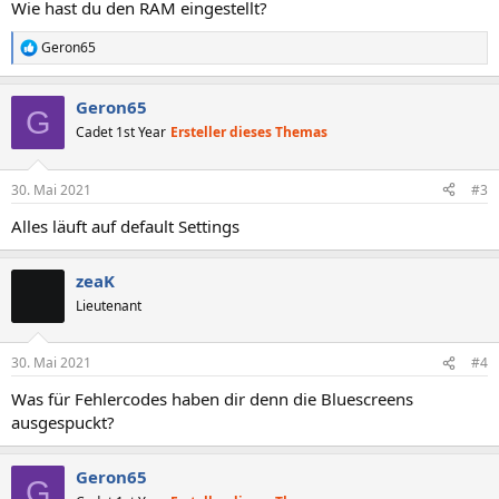
Wie hast du den RAM eingestellt?
Geron65
R
e
a
Geron65
k
G
t
Cadet 1st Year
Ersteller dieses Themas
i
o
n
30. Mai 2021
#3
e
n
Alles läuft auf default Settings
:
zeaK
Lieutenant
30. Mai 2021
#4
Was für Fehlercodes haben dir denn die Bluescreens
ausgespuckt?
Geron65
G