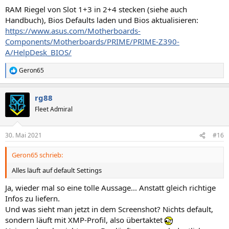
n
RAM Riegel von Slot 1+3 in 2+4 stecken (siehe auch
:
Handbuch), Bios Defaults laden und Bios aktualisieren:
https://www.asus.com/Motherboards-
Components/Motherboards/PRIME/PRIME-Z390-
A/HelpDesk_BIOS/
Geron65
R
e
a
rg88
k
t
Fleet Admiral
i
o
n
30. Mai 2021
#16
e
n
Geron65 schrieb:
:
Alles läuft auf default Settings
Ja, wieder mal so eine tolle Aussage... Anstatt gleich richtige
Infos zu liefern.
Und was sieht man jetzt in dem Screenshot? Nichts default,
sondern läuft mit XMP-Profil, also übertaktet