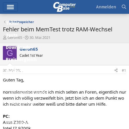
Hauptmenü
Anmelden
Arbeitsspeicher
Ticker
Fehler beim MemTest trotz RAM-Wechsel
Tests
E
E
Geron65
30. Mai 2021
r
r
Downloads
s
s
Geron65
G
t
t
Cadet 1st Year
e
e
Preisvergleich
l
l
l
l
30. Mai 2021
#1
Forum
e
t
r
a
Guten Tag,
Aktuelles
m
normalerweise wende ich mich selten an Foren, eigentlich nur
Empfohlene Inhalte
wenn ich völlig verzweifelt bin. Jetzt bin ich an dem Punkt wo
Neue Beiträge
ich nicht mehr weiter weiß und bitte daher um Hilfe.
Neueste Aktivitäten
PC:
Asus Z390-A
Leserartikel
Intel I7 9700k