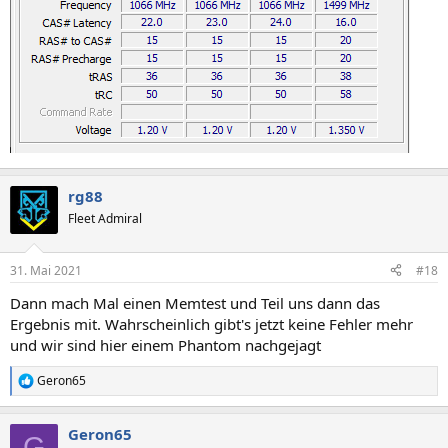
rg88
Fleet Admiral
31. Mai 2021
#18
Dann mach Mal einen Memtest und Teil uns dann das
Ergebnis mit. Wahrscheinlich gibt's jetzt keine Fehler mehr
und wir sind hier einem Phantom nachgejagt
Geron65
R
e
a
Geron65
k
G