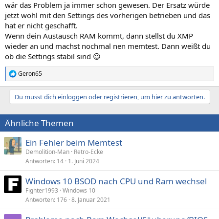
wär das Problem ja immer schon gewesen. Der Ersatz würde
jetzt wohl mit den Settings des vorherigen betrieben und das
hat er nicht geschafft.
Wenn dein Austausch RAM kommt, dann stellst du XMP
wieder an und machst nochmal nen memtest. Dann weißt du
ob die Settings stabil sind 😉
Geron65
R
e
a
Du musst dich einloggen oder registrieren, um hier zu antworten.
k
t
i
Ähnliche Themen
o
n
e
Ein Fehler beim Memtest
n
Demolition-Man
Retro-Ecke
:
Antworten
14
1. Juni 2024
Windows 10 BSOD nach CPU und Ram wechsel
Fighter1993
Windows 10
Antworten
176
8. Januar 2021