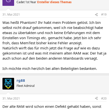
t
Cadet 1st Year
Ersteller dieses Themas
i
o
n
31. Mai 2021
#19
e
n
Was heißt Phantom? Ihr habt mein Problem gelöst. Ich bin
:
selbst nicht drauf gekommen, weil ich nie beabsichtigt habe
etwas zu übertakten und noch keine Erfahrungen mit dem
Einstellen von Timings etc. gemacht habe. Jetzt bin ich sehr
froh, dass MemTest bisher keine Fehler anzeigt.
Natürlich wirft das für mich jetzt die Frage auf wie es dazu
gekommen ist und was mit meinem alten RAM war. Der hat ja
auch schon auf den beiden anderen Mainboards versagt.
Ich möchte mich herzlich bei allen Beteiligten bedanken.
rg88
Fleet Admiral
31. Mai 2021
#20
Der alte RAM wird schon einen Defekt gehabt haben, sonst