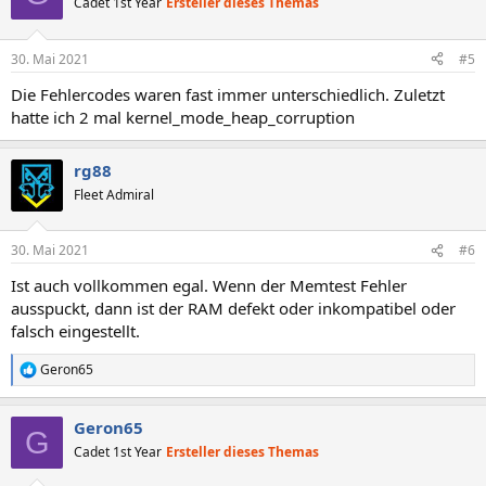
Cadet 1st Year
Ersteller dieses Themas
30. Mai 2021
#5
Die Fehlercodes waren fast immer unterschiedlich. Zuletzt
hatte ich 2 mal kernel_mode_heap_corruption
rg88
Fleet Admiral
30. Mai 2021
#6
Ist auch vollkommen egal. Wenn der Memtest Fehler
ausspuckt, dann ist der RAM defekt oder inkompatibel oder
falsch eingestellt.
Geron65
R
e
a
Geron65
k
G
t
Cadet 1st Year
Ersteller dieses Themas
i
o