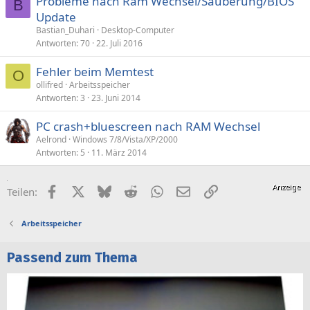
Probleme nach Ram Wechsel/Säuberung/BIOS
B
Update
Bastian_Duhari
Desktop-Computer
Antworten
70
22. Juli 2016
Fehler beim Memtest
O
ollifred
Arbeitsspeicher
Antworten
3
23. Juni 2014
PC crash+bluescreen nach RAM Wechsel
Aelrond
Windows 7/8/Vista/XP/2000
Antworten
5
11. März 2014
Facebook
X (Twitter)
Bluesky
Reddit
WhatsApp
E-Mail
Link
Teilen:
Arbeitsspeicher
Passend zum Thema