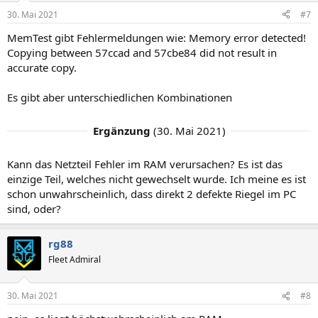
n
30. Mai 2021
#7
e
n
MemTest gibt Fehlermeldungen wie: Memory error detected!
:
Copying between 57ccad and 57cbe84 did not result in
accurate copy.
Es gibt aber unterschiedlichen Kombinationen
Ergänzung
(
30. Mai 2021
)
Kann das Netzteil Fehler im RAM verursachen? Es ist das
einzige Teil, welches nicht gewechselt wurde. Ich meine es ist
schon unwahrscheinlich, dass direkt 2 defekte Riegel im PC
sind, oder?
rg88
Fleet Admiral
30. Mai 2021
#8