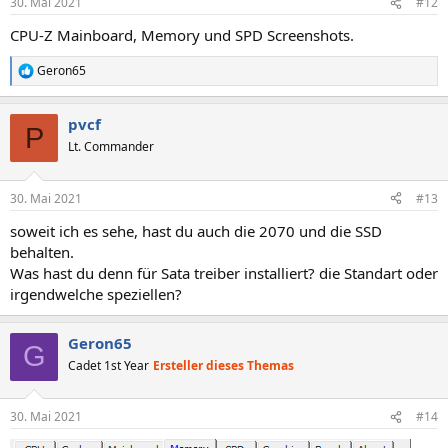
30. Mai 2021
#12
CPU-Z Mainboard, Memory und SPD Screenshots.
Geron65
R
e
a
pvcf
k
P
t
Lt. Commander
i
o
n
30. Mai 2021
#13
e
n
soweit ich es sehe, hast du auch die 2070 und die SSD
:
behalten.
Was hast du denn für Sata treiber installiert? die Standart oder
irgendwelche speziellen?
Geron65
G
Cadet 1st Year
Ersteller dieses Themas
30. Mai 2021
#14