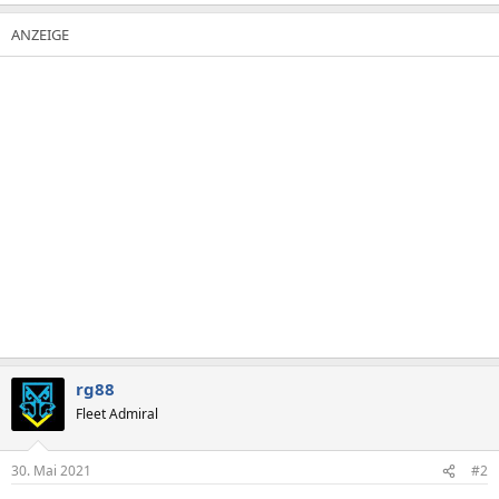
rg88
Fleet Admiral
30. Mai 2021
#2