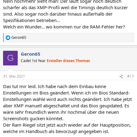
Nein nochmehr sieht man: Der läuft sogar noch deutlich
schärfer als das XMP-Profil weil die Timings deutlich kürzer
sind. Also sogar noch darüber hinaus außerhalb der
Spezifikationen betrieben...
Welch ein Wunder... wo kommen nur die RAM-Fehler her?
Geron65
R
e
a
Geron65
k
G
t
Cadet 1st Year
Ersteller dieses Themas
i
o
n
31. Mai 2021
#17
e
n
Das tut mir leid. Ich habe nach dem Einbau keine
:
Einstellungen im Bios geändert. Wenn ich im Bios Standard-
Einstellungen wähle wird auch nichts geändert. Ich habe jetzt
aber XMP manuell abgeschaltet und das Bios geupdated. Es
wäre sehr freundlich wenn ihr nochmal über die neuen
Screenshots gucken könntet.
Der Ram Riegel sitzt jetzt auch wieder auf der Hauptposition,
welche im Handbuch als bevorzugt angegeben ist.