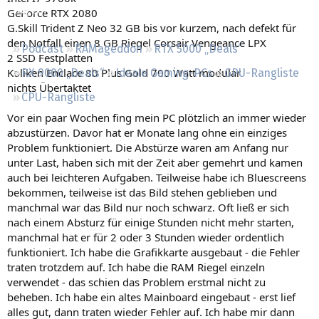
Regeln
GeForce RTX 2080
G.Skill Trident Z Neo 32 GB bis vor kurzem, nach defekt für
den Notfall einen 8 GB Riegel Corsair Vengeance LPX
Podcast
RAMageddon
RTX 5000 „Deals“
2 SSD Festplatten
Koliken Enclace 80 Plus Gold 700 Watt modular
RX 9000 „Deals“
Ideale Gaming-PCs
GPU-Rangliste
nichts Übertaktet
CPU-Rangliste
Vor ein paar Wochen fing mein PC plötzlich an immer wieder
abzustürzen. Davor hat er Monate lang ohne ein einziges
Problem funktioniert. Die Abstürze waren am Anfang nur
unter Last, haben sich mit der Zeit aber gemehrt und kamen
auch bei leichteren Aufgaben. Teilweise habe ich Bluescreens
bekommen, teilweise ist das Bild stehen geblieben und
manchmal war das Bild nur noch schwarz. Oft ließ er sich
nach einem Absturz für einige Stunden nicht mehr starten,
manchmal hat er für 2 oder 3 Stunden wieder ordentlich
funktioniert. Ich habe die Grafikkarte ausgebaut - die Fehler
traten trotzdem auf. Ich habe die RAM Riegel einzeln
verwendet - das schien das Problem erstmal nicht zu
beheben. Ich habe ein altes Mainboard eingebaut - erst lief
alles gut, dann traten wieder Fehler auf. Ich habe mir dann