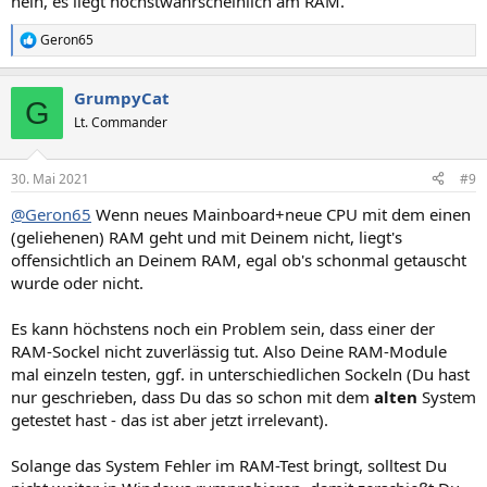
nein, es liegt höchstwahrscheinlich am RAM.
Geron65
R
e
a
GrumpyCat
k
G
t
Lt. Commander
i
o
n
30. Mai 2021
#9
e
n
@Geron65
Wenn neues Mainboard+neue CPU mit dem einen
:
(geliehenen) RAM geht und mit Deinem nicht, liegt's
offensichtlich an Deinem RAM, egal ob's schonmal getauscht
wurde oder nicht.
Es kann höchstens noch ein Problem sein, dass einer der
RAM-Sockel nicht zuverlässig tut. Also Deine RAM-Module
mal einzeln testen, ggf. in unterschiedlichen Sockeln (Du hast
nur geschrieben, dass Du das so schon mit dem
alten
System
getestet hast - das ist aber jetzt irrelevant).
Solange das System Fehler im RAM-Test bringt, solltest Du