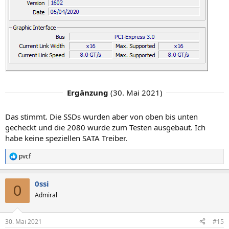
Ergänzung
(
30. Mai 2021
)
Das stimmt. Die SSDs wurden aber von oben bis unten
gecheckt und die 2080 wurde zum Testen ausgebaut. Ich
habe keine speziellen SATA Treiber.
pvcf
R
e
a
0ssi
k
0
t
Admiral
i
o
n
30. Mai 2021
#15
e