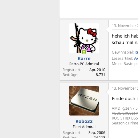
13. November 
hehe ich ha
schau mal na
Gewinnspiel:
R
A
Karre
Leserartikel:
Meine Bastelpr
Retro-PC Admiral
Registriert
Apr. 2010
Beiträge
8.731
13. November 
Finde doch r
AMD Ryzen 7 5
ASUS CROSSHAI
ROG STRIX B55
Robo32
Seasonic Prim
Fleet Admiral
Registriert
Sep. 2006
Beiträge
24.118