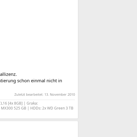
llizenz.
ierung schon einmal nicht in
Zuletzt bearbeitet:
13. November 2010
L16 [4x 8GB] | Graka:
l MX300 525 GB | HDDs: 2x WD Green 3 TB