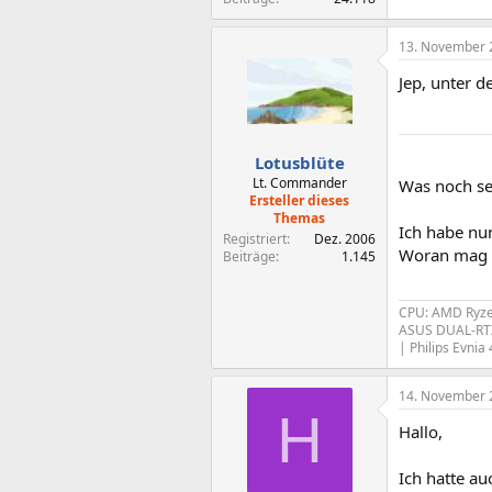
13. November 
Jep, unter d
Lotusblüte
Lt. Commander
Was noch sel
Ersteller dieses
Themas
Ich habe nun
Registriert
Dez. 2006
Woran mag e
Beiträge
1.145
CPU: AMD Ryzen
ASUS DUAL-RTX
|
Philips Evni
14. November 
H
Hallo,
Ich hatte au