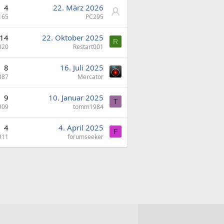
4
22. März 2026
165
PC295
14
22. Oktober 2025
R
020
Restart001
8
16. Juli 2025
087
Mercator
9
10. Januar 2025
T
909
tomm1984
4
4. April 2025
F
911
forumseeker