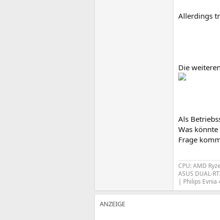
Allerdings tr
Die weitere
Als Betriebs
Was könnte 
Frage komm
CPU: AMD Ryzen
ASUS DUAL-RTX
|
Philips Evni