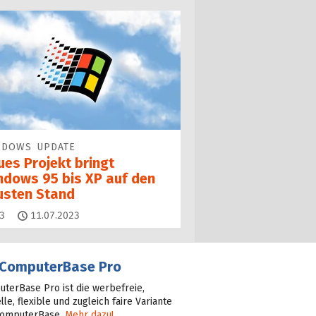
NDOWS UPDATE
ues Projekt bringt
ndows 95 bis XP auf den
usten Stand
Kommentare
3
11.07.2023
ComputerBase Pro
terBase Pro ist die werbefreie,
lle, flexible und zugleich faire Variante
ComputerBase.
Mehr dazu!