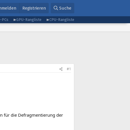
nmelden
Registrieren
Suche
g-PCs
GPU-Rangliste
CPU-Rangliste
#1
an für die Defragmentierung der