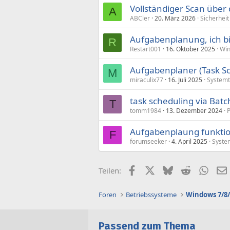
Vollständiger Scan übe
A
ABCler
20. März 2026
Sicherheit
Aufgabenplanung, ich 
R
Restart001
16. Oktober 2025
Wi
Aufgabenplaner (Task Sc
M
miraculix77
16. Juli 2025
Systemt
task scheduling via Bat
T
tomm1984
13. Dezember 2024
Aufgabenplaung funktio
F
forumseeker
4. April 2025
Syste
Facebook
X (Twitter)
Bluesky
Reddit
What
Teilen:
Foren
Betriebssysteme
Windows 7/8/
Passend zum Thema