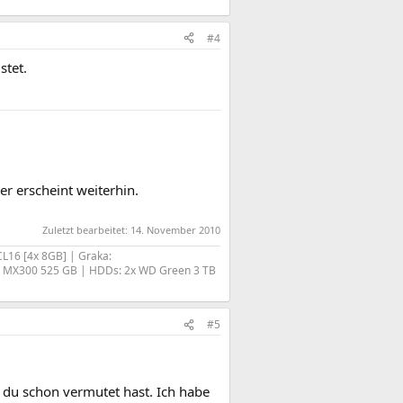
#4
stet.
r erscheint weiterhin.
Zuletzt bearbeitet:
14. November 2010
L16 [4x 8GB] | Graka:
l MX300 525 GB | HDDs: 2x WD Green 3 TB
#5
e du schon vermutet hast. Ich habe