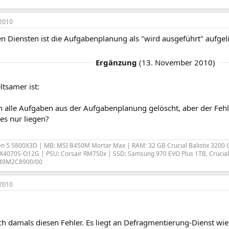
2010
en Diensten ist die Aufgabenplanung als "wird ausgeführt" aufgeli
Ergänzung
(
13. November 2010
)
tsamer ist:
 alle Aufgaben aus der Aufgabenplanung gelöscht, aber der Fehle
s nur liegen?
 5 5800X3D | MB: MSI B450M Mortar Max | RAM: 32 GB Crucial Balistix 3200 C
4070S-O12G | PSU: Corsair RM750x | SSD: Samsung 970 EVO Plus 1TB, Crucia
a 49M2C8900/00
2010
ch damals diesen Fehler. Es liegt an Defragmentierung-Dienst wi