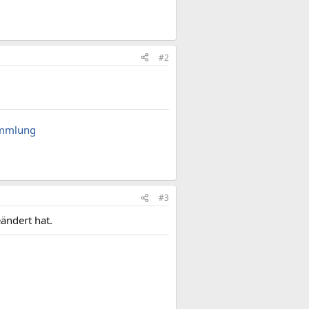
#2
ammlung
#3
ändert hat.