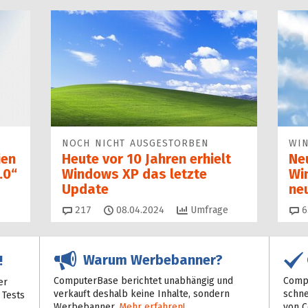
NOCH NICHT AUSGESTORBEN
WI
ien
Heute vor 10 Jahren erhielt
Ne
.0“
Windows XP das letzte
Wi
Update
ne
Kommentare
217
08.04.2024
Umfrage
6
Warum Werbebanner?
!
ComputerBase berichtet unabhängig und
Compu
er
verkauft deshalb keine Inhalte, sondern
schne
 Tests
Werbebanner.
Mehr erfahren!
von 