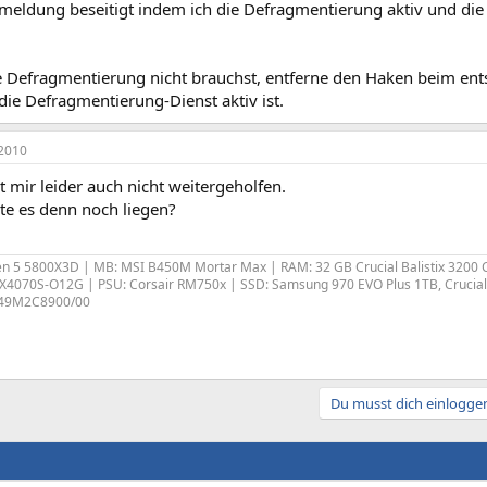
meldung beseitigt indem ich die Defragmentierung aktiv und die 
 Defragmentierung nicht brauchst, entferne den Haken beim ent
 die Defragmentierung-Dienst aktiv ist.
2010
t mir leider auch nicht weitergeholfen.
e es denn noch liegen?
 5 5800X3D | MB: MSI B450M Mortar Max | RAM: 32 GB Crucial Balistix 3200 C
4070S-O12G | PSU: Corsair RM750x | SSD: Samsung 970 EVO Plus 1TB, Crucia
a 49M2C8900/00
Du musst dich einloggen