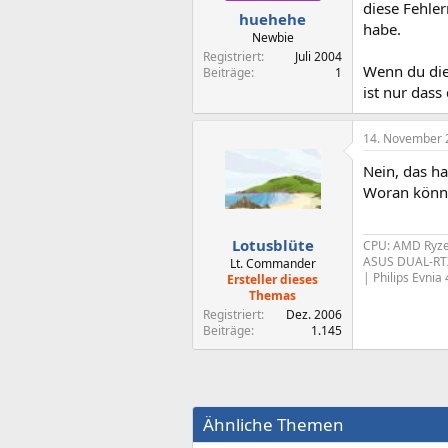
diese Fehler
huehehe
habe.
Newbie
Registriert
Juli 2004
Wenn du die
Beiträge
1
ist nur dass
14. November 
Nein, das ha
Woran könnt
Lotusblüte
CPU: AMD Ryzen
ASUS DUAL-RTX
Lt. Commander
|
Philips Evni
Ersteller dieses
Themas
Registriert
Dez. 2006
Beiträge
1.145
Ähnliche Themen