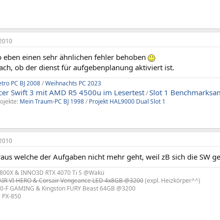
2010
b eben einen sehr ähnlichen fehler behoben
ch, ob der dienst für aufgebenplanung aktiviert ist.
etro PC BJ 2008
/
Weihnachts PC 2023
cer Swift 3 mit AMD R5 4500u im Lesertest
Slot 1 Benchmarks
/
ojekte:
Mein Traum-PC BJ 1998
/
Projekt HAL9000 Dual Slot 1
2010
aus welche der Aufgaben nicht mehr geht, weil zB sich die SW ge
800X & INNO3D RTX 4070 Ti S @Wakü
R VI HERO & Corsair Vengeance LED 4x8GB @3200
(expl. Heizkörper^^)
0-F GAMING & Kingston FURY Beast 64GB @3200
e PX-850