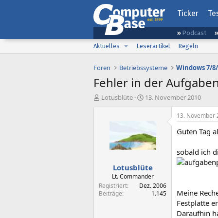
Ticker
Te
Podcast
Aktuelles
Leserartikel
Regeln
Foren
Betriebssysteme
Windows 7/8/
Fehler in der Aufgabe
E
E
Lotusblüte
13. November 2010
r
r
s
s
13. November 
t
t
Guten Tag al
e
e
l
l
l
l
sobald ich 
e
t
Lotusblüte
r
a
m
Lt. Commander
Registriert
Dez. 2006
Meine Recher
Beiträge
1.145
Festplatte er
Daraufhin h