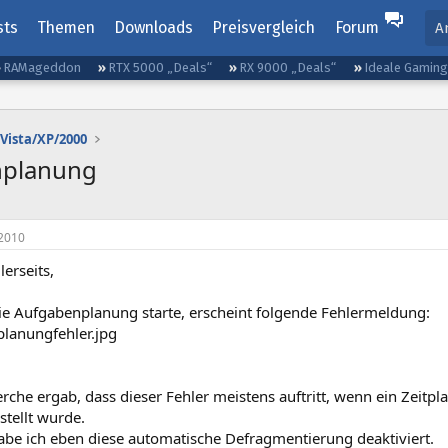
sts
Themen
Downloads
Preisvergleich
Forum
A
RAMageddon
RTX 5000 „Deals“
RX 9000 „Deals“
Ideale Gamin
Vista/XP/2000
nplanung
2010
lerseits,
die Aufgabenplanung starte, erscheint folgende Fehlermeldung:
che ergab, dass dieser Fehler meistens auftritt, wenn ein Zeitpl
stellt wurde.
abe ich eben diese automatische Defragmentierung deaktiviert.