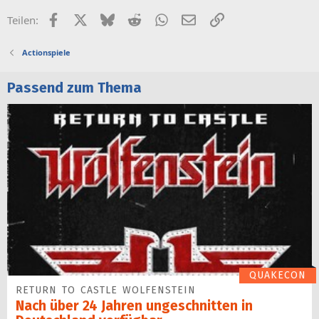
Facebook
X (Twitter)
Bluesky
Reddit
WhatsApp
E-Mail
Link
Teilen:
Actionspiele
Passend zum Thema
QUAKECON
RETURN TO CASTLE WOLFENSTEIN
Nach über 24 Jahren ungeschnitten in