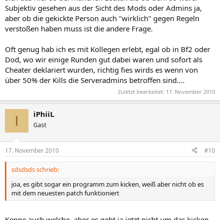
Subjektiv gesehen aus der Sicht des Mods oder Admins ja,
aber ob die gekickte Person auch "wirklich" gegen Regeln
verstoßen haben muss ist die andere Frage.
Oft genug hab ich es mit Kollegen erlebt, egal ob in Bf2 oder
Dod, wo wir einige Runden gut dabei waren und sofort als
Cheater deklariert wurden, richtig fies wirds es wenn von
über 50% der Kills die Serveradmins betroffen sind....
Zuletzt bearbeitet:
17. November 2010
iPhiiL
I
Gast
17. November 2010
#10
sdsdsds schrieb:
joa, es gibt sogar ein programm zum kicken, weiß aber nicht ob es
mit dem neuesten patch funktioniert
Kenne auch welche, aber es geht ja jetzt nicht um das kicken,