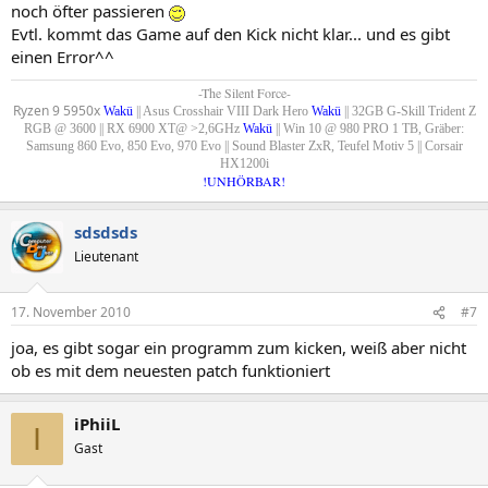
noch öfter passieren
Evtl. kommt das Game auf den Kick nicht klar... und es gibt
einen Error^^
-The Silent Force-
Ryzen 9 5950x
Wakü
|| Asus Crosshair VIII Dark Hero
Wakü
|| 32GB G-Skill Trident Z
RGB @ 3600 || RX 6900 XT@ >2,6GHz
Wakü
|| Win 10 @ 980 PRO 1 TB, Gräber:
Samsung 860 Evo, 850 Evo, 970 Evo |
|
Sound Blaster ZxR, Teufel Motiv 5 || Corsair
HX1200i
!UNHÖRBAR!
sdsdsds
Lieutenant
17. November 2010
#7
joa, es gibt sogar ein programm zum kicken, weiß aber nicht
ob es mit dem neuesten patch funktioniert
iPhiiL
I
Gast