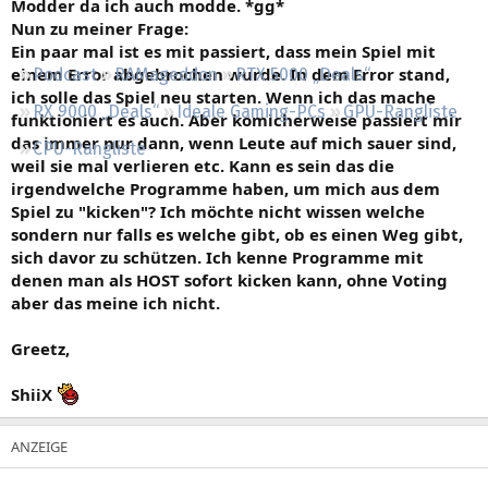
Modder da ich auch modde. *gg*
Regeln
Nun zu meiner Frage:
Ein paar mal ist es mit passiert, dass mein Spiel mit
einem Error abgebrochen wurde. In dem Error stand,
Podcast
RAMageddon
RTX 5000 „Deals“
ich solle das Spiel neu starten. Wenn ich das mache
RX 9000 „Deals“
Ideale Gaming-PCs
GPU-Rangliste
funktioniert es auch. Aber komicherweise passiert mir
das immer nur dann, wenn Leute auf mich sauer sind,
CPU-Rangliste
weil sie mal verlieren etc. Kann es sein das die
irgendwelche Programme haben, um mich aus dem
Spiel zu "kicken"? Ich möchte nicht wissen welche
sondern nur falls es welche gibt, ob es einen Weg gibt,
sich davor zu schützen. Ich kenne Programme mit
denen man als HOST sofort kicken kann, ohne Voting
aber das meine ich nicht.
Greetz,
ShiiX