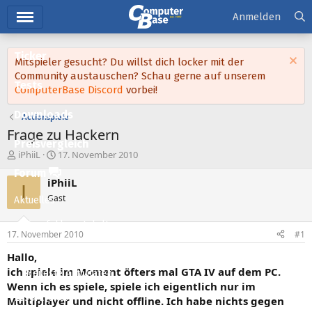
Hauptmenü
Anmelden
Ticker
Mitspieler gesucht? Du willst dich locker mit der
Community austauschen? Schau gerne auf unserem
Tests
ComputerBase Discord
vorbei!
Downloads
Actionspiele
Frage zu Hackern
Preisvergleich
E
E
iPhiiL
17. November 2010
r
r
Forum
s
s
iPhiiL
I
t
t
Gast
Aktuelles
e
e
l
l
Empfohlene Inhalte
l
l
17. November 2010
#1
e
t
Neue Beiträge
r
a
Hallo,
m
ich spiele im Moment öfters mal GTA IV auf dem PC.
Neueste Aktivitäten
Wenn ich es spiele, spiele ich eigentlich nur im
Leserartikel
Multiplayer und nicht offline. Ich habe nichts gegen