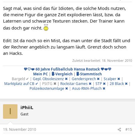
Sagt mal, was sind das für Idioten, die solche Mods nutzen,
die meine Figur die ganze Zeit explodieren lässt, bzw. da
Laternen und schwarze Texturen stecken. Der Trainer kann
das doch gar nicht.
Edit: Ist da noch so ein Mist, das man unter die Stadt fällt und
der Rechner angeblich zu langsam läuft. Grenzt doch schon
an Hacks.
Zuletzt bearbeitet:
18. November 2010
💙🤍❤️ 60 Jahre Fußballclub Hansa Rostock 🖤❤️💛
Mein PC
|
🖥️-Vergleich
|
🖥️-Stammtisch
Bargeld ✔ |
Gepl. Obso
leszenz
✖
|
Gendersprech
✖
|
Scal
per ✖
|
Marktplatz auf CB ✔
| PStTG
✖ |
Rockstar
Games ✖
|
STP ✖
|
28 Black ✖
|
Polizeikostenumlage ✖
|
Asus-RMA
-Pfusch
✖
iPhiiL
I
Gast
19. November 2010
#15