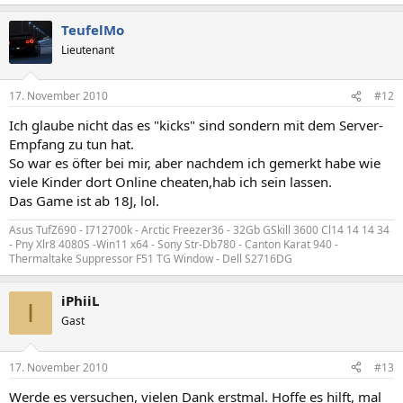
TeufelMo
Lieutenant
17. November 2010
#12
Ich glaube nicht das es "kicks" sind sondern mit dem Server-
Empfang zu tun hat.
So war es öfter bei mir, aber nachdem ich gemerkt habe wie
viele Kinder dort Online cheaten,hab ich sein lassen.
Das Game ist ab 18J, lol.
Asus TufZ690 - I712700k - Arctic Freezer36 - 32Gb GSkill 3600 Cl14 14 14 34
- Pny Xlr8 4080S -Win11 x64 - Sony Str-Db780 - Canton Karat 940 -
Thermaltake Suppressor F51 TG Window - Dell S2716DG
iPhiiL
I
Gast
17. November 2010
#13
Werde es versuchen, vielen Dank erstmal. Hoffe es hilft, mal