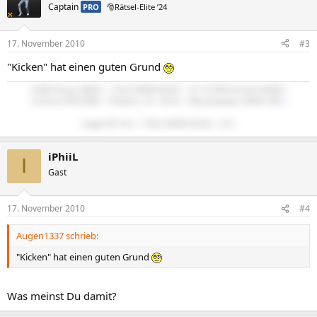
Captain
PRO
🎅Rätsel-Elite ’24
17. November 2010
#3
"Kicken" hat einen guten Grund
::
AMD Ryzen 5600X :/: 32Gb-DDR4 RAM :/: LG ULTRAGEAR WQHD
::
::
GeForce RTX2080 :/: Windows 10 - 64 bit
:/:
Beyerdynamics MMX-300
::
::
Apple M1 Pro :/: 16Gb-DDR4 RAM :/: 16"
::
iPhiiL
I
Gast
17. November 2010
#4
Augen1337 schrieb:
"Kicken" hat einen guten Grund
Was meinst Du damit?