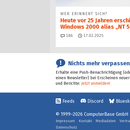
WER ERINNERT SICH?
Heute vor 25 Jahren ersch
Windows 2000 alias „NT 5
Kommentare
186
17.02.2025
Nichts mehr verpassen
Erhalte eine Push-Benachrichtigung (od
einen Newsletter) bei Erscheinen neuer
und Berichte:
Jetzt anmelden!
Feeds
Discord
Bluesk
© 1999–2026 ComputerBase GmbH
Impressum
Kontakt
Mediadaten
Vertr
Datenschutz