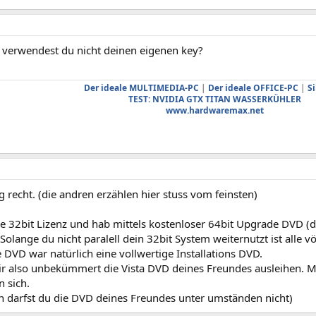
verwendest du nicht deinen eigenen key?
Der ideale MULTIMEDIA-PC
|
Der ideale OFFICE-PC
|
Si
TEST: NVIDIA GTX TITAN WASSERKÜHLER
www.hardwaremax.net
ig recht. (die andren erzählen hier stuss vom feinsten)
e 32bit Lizenz und hab mittels kostenloser 64bit Upgrade DVD (di
Solange du nicht paralell dein 32bit System weiternutzt ist alle völ
DVD war natürlich eine vollwertige Installations DVD.
ir also unbekümmert die Vista DVD deines Freundes ausleihen. M
n sich.
n darfst du die DVD deines Freundes unter umständen nicht)