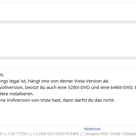
es.
ings legal ist, hängt imo von deiner Vista-Version ab.
Vollversion, besitzt du auch eine 32Bit-DVD und eine 64Bit-DVD.
ere installieren.
e Vollversion von Vista hast, dann darfst du das nicht.
Notebook
00 || C2D T7250 || 2 x 2GB OCZ DDR2 PC6400 || Seagate HDD 120GB 7200rpm + 