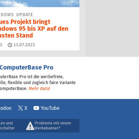
NDOWS UPDATE
ues Projekt bringt
ndows 95 bis XP auf den
usten Stand
Kommentare
3
11.07.2023
ComputerBase Pro
terBase Pro ist die werbefreie,
lle, flexible und zugleich faire Variante
ComputerBase.
Mehr dazu!
todon
X
YouTube
gen und
Probleme mit einem
schalter
Werbebanner?