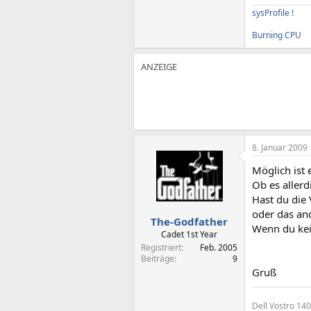
sysProfile !
Burning CPU
8. Januar 2009
Möglich ist 
Ob es allerd
Hast du die 
oder das and
The-Godfather
Wenn du kein
Cadet 1st Year
Registriert
Feb. 2005
Beiträge
9
Gruß
Dell Vostro 14