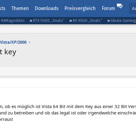
sts
Themen
Downloads
Preisvergleich
Forum
A
RAMageddon
RTX 5000 „Deals“
RX 9000 „Deals“
Ideale Gamin
Vista/XP/2000
t key
n, ob es möglich ist Vista 64 Bit mit dem Key aus einer 32 Bit 
 und zu betreiben und ob das legal ist oder irgendwelche einschrä
rraus!