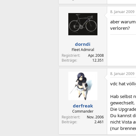
8. Januar 2009
aber warum 
verloren?
dorndi
Fleet Admiral
Registriert
Apr. 2008
Beiträge
12.351
8. Januar 2009
vdc hat völl
Hab selbst n
gewechselt. 
derfreak
Die Upgrade 
Commander
Du kannst d
Registriert
Nov. 2006
nicht Vista a
Beiträge
2.461
(nur brenne