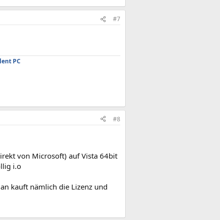
#7
lent PC
#8
rekt von Microsoft) auf Vista 64bit
lig i.o
an kauft nämlich die Lizenz und