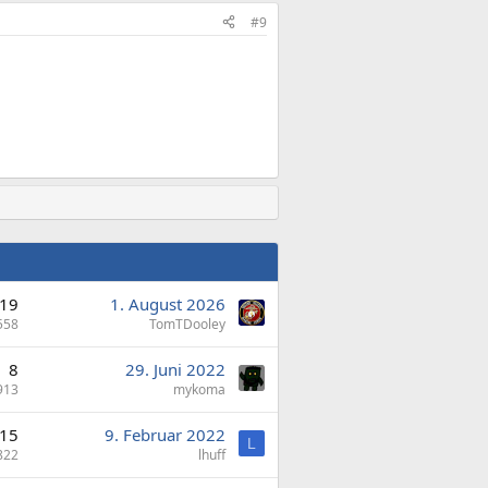
#9
19
1. August 2026
558
TomTDooley
8
29. Juni 2022
913
mykoma
15
9. Februar 2022
L
822
lhuff