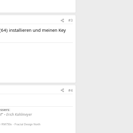
#3
(64) installieren und meinen Key
#4
ssers:
!" -
Erich Kahlmeyer
r RM750x - Fractal Design North