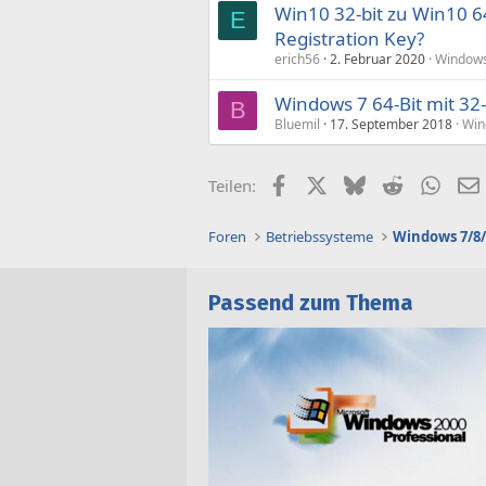
Win10 32-bit zu Win10 6
E
Registration Key?
erich56
2. Februar 2020
Windows
Windows 7 64-Bit mit 32
B
Bluemil
17. September 2018
Win
Facebook
X (Twitter)
Bluesky
Reddit
What
Teilen:
Foren
Betriebssysteme
Windows 7/8/
Passend zum Thema