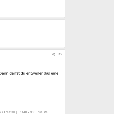
#2
 Dann darfst du entweder das eine
Freefall || 1440 x 900 TrueLife ||