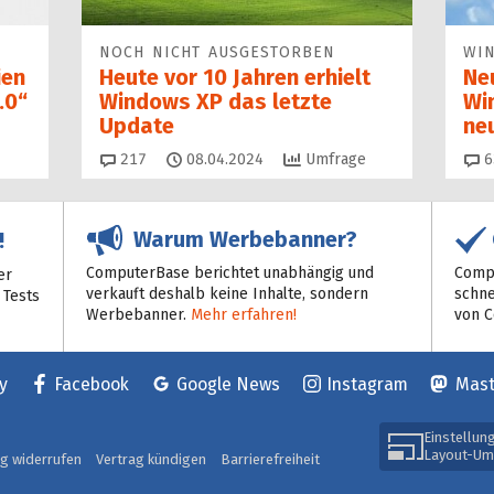
NOCH NICHT AUSGESTORBEN
WI
ien
Heute vor 10 Jahren erhielt
Ne
.0“
Windows XP das letzte
Wi
Update
ne
Kommentare
217
08.04.2024
Umfrage
6
Warum Werbebanner?
!
ComputerBase berichtet unabhängig und
Compu
er
verkauft deshalb keine Inhalte, sondern
schne
 Tests
Werbebanner.
Mehr erfahren!
von 
y
Facebook
Google News
Instagram
Mas
Einstellun
Layout-Um
ag widerrufen
Vertrag kündigen
Barrierefreiheit