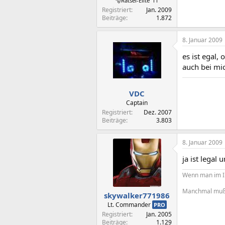
🎅Rätsel-Elite ’11
Registriert
Jan. 2009
Beiträge
1.872
8. Januar 2009
es ist egal,
auch bei mic
VDC
Captain
Registriert
Dez. 2007
Beiträge
3.803
8. Januar 2009
ja ist legal 
Wenn man im In
Manchmal muß 
skywalker771986
Lt. Commander
PRO
Registriert
Jan. 2005
Beiträge
1.129