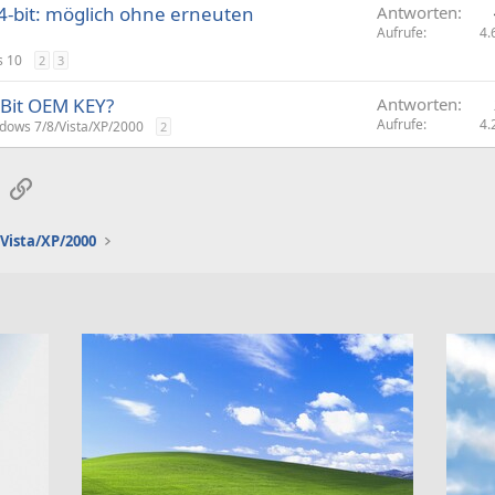
4-bit: möglich ohne erneuten
Antworten
r
Aufrufe
4.
t
 10
2
3
-Bit OEM KEY?
Antworten
Aufrufe
4.
dows 7/8/Vista/XP/2000
2
sApp
E-Mail
Link
Vista/XP/2000