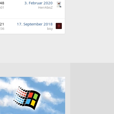
48
3. Februar 2020
601
HerrAbisZ
21
17. September 2018
B
236
bisy