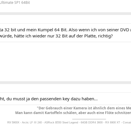
Ultimate SP1 64Bit
ta 32 bit und mein Kumpel 64 Bit. Also wenn ich von seiner DVD 
rde, hätte ich wieder nur 32 Bit auf der Platte, richtig?
cht, du musst ja den passenden key dazu haben...
"Der Gebrauch einer Kamera ist ähnlich dem eines Me
Man kann damit Kartoffeln schälen, aber auch eine Flöte schnitzen
_______________________
R9 5900X - Arctic LF III 240 - ASRock B550 Steel Legend - 64GB DDR4 3600 - RX 6900 XT - Corsai