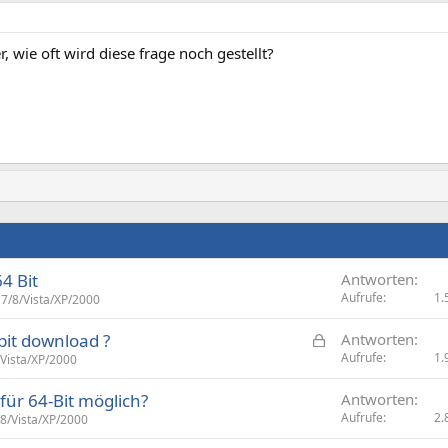
, wie oft wird diese frage noch gestellt?
4 Bit
Antworten
Aufrufe
1.
7/8/Vista/XP/2000
G
it download ?
Antworten
e
Aufrufe
1.
Vista/XP/2000
s
für 64-Bit möglich?
Antworten
p
Aufrufe
2.
8/Vista/XP/2000
e
r