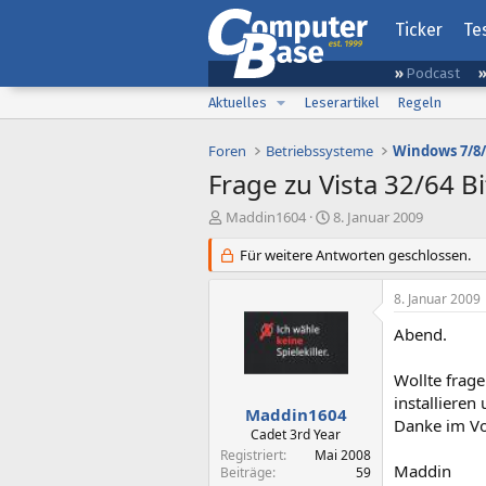
Ticker
Te
Podcast
Aktuelles
Leserartikel
Regeln
Foren
Betriebssysteme
Windows 7/8/
Frage zu Vista 32/64 Bi
E
E
Maddin1604
8. Januar 2009
r
r
s
Für weitere Antworten geschlossen.
s
t
t
e
e
8. Januar 2009
l
l
l
l
Abend.
e
t
r
a
Wollte frage
m
installieren
Maddin1604
Danke im Vo
Cadet 3rd Year
Registriert
Mai 2008
Maddin
Beiträge
59