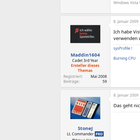
Windows Vista 
8. Januar 2009
Ich habe Vis
verwenden wü
sysProfile !
Maddin1604
Burning CPU
Cadet 3rd Year
Ersteller dieses
Themas
Registriert
Mai 2008
Beiträge
59
8. Januar 2009
Das geht ni
StoneJ
Lt. Commander
PRO