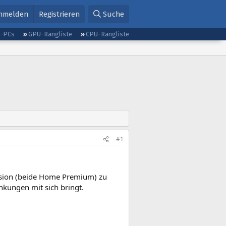
nmelden
Registrieren
Suche
g-PCs
GPU-Rangliste
CPU-Rangliste
#1
Version (beide Home Premium) zu
nkungen mit sich bringt.