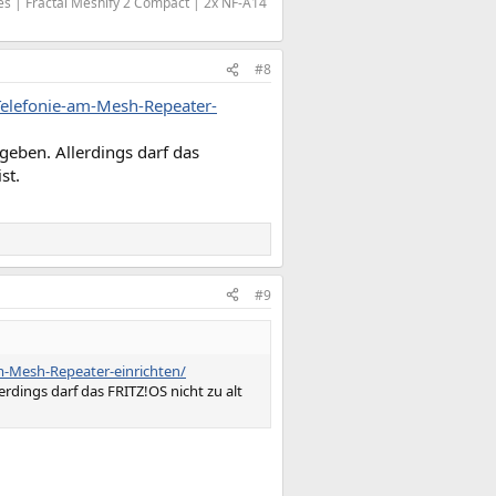
s | Fractal Meshify 2 Compact | 2x NF-A14
#8
Telefonie-am-Mesh-Repeater-
ben. Allerdings darf das
st.
#9
am-Mesh-Repeater-einrichten/
ings darf das FRITZ!OS nicht zu alt