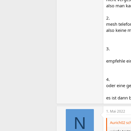
also man ka
2.
mesh telefo
also keine m
3.
empfehle ein
4.
oder eine ge
es ist dann 
1. Mai 2022
N
Aurich02 sch