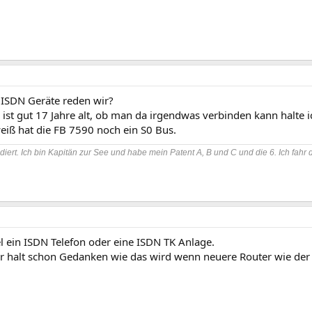
 ISDN Geräte reden wir?
ist gut 17 Jahre alt, ob man da irgendwas verbinden kann halte ic
eiß hat die FB 7590 noch ein S0 Bus.
diert. Ich bin Kapitän zur See und habe mein Patent A, B und C und die 6. Ich fahr 
l ein ISDN Telefon oder eine ISDN TK Anlage.
r halt schon Gedanken wie das wird wenn neuere Router wie der