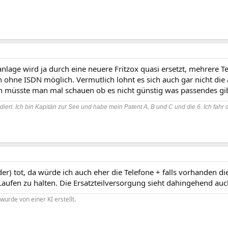
anlage wird ja durch eine neuere Fritzox quasi ersetzt, mehrere
 ohne ISDN möglich. Vermutlich lohnt es sich auch gar nicht die
n müsste man mal schauen ob es nicht günstig was passendes gib
diert. Ich bin Kapitän zur See und habe mein Patent A, B und C und die 6. Ich fahr 
ider) tot, da würde ich auch eher die Telefone + falls vorhanden di
aufen zu halten. Die Ersatzteilversorgung sieht dahingehend auc
wurde von einer KI erstellt.