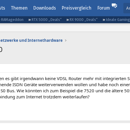
sts
Themen
Downloads
Preisvergleich
Forum
A
RAMageddon
RTX 5000 „Deals“
RX 9000 „Deals“
Ideale Gamin
etzwerke und Internethardware
0
es gibt irgendwann keine VDSL Router mehr mit integrierten S
hende ISDN Geräte weiterverwenden wollen und habe noch einen 
 S0 Bus. Wie könnten ich zum Beispiel die 7520 und die ältere 5
bindung zum Internet trotzdem weiterlaufen?