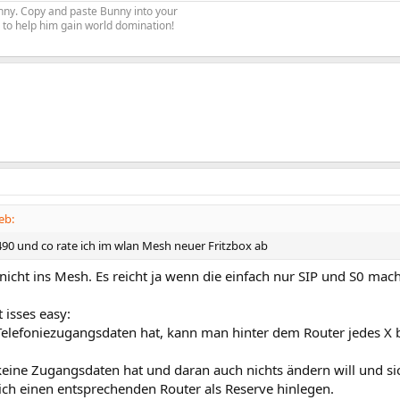
Bunny. Copy and paste Bunny into your
re to help him gain world domination!
eb:
490 und co rate ich im wlan Mesh neuer Fritzbox ab
nicht ins Mesh. Es reicht ja wenn die einfach nur SIP und S0 mach
 isses easy:
lefoniezugangsdaten hat, kann man hinter dem Router jedes X b
ine Zugangsdaten hat und daran auch nichts ändern will und si
ich einen entsprechenden Router als Reserve hinlegen.