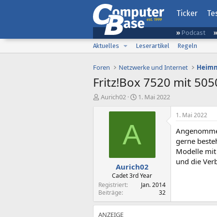
Ticker
Te
Podcast
Aktuelles
Leserartikel
Regeln
Foren
Netzwerke und Internet
Heimn
Fritz!Box 7520 mit 505
E
E
Aurich02
1. Mai 2022
r
r
s
s
1. Mai 2022
t
t
A
Angenommen 
e
e
l
l
gerne beste
l
l
Modelle mit
e
t
und die Ver
Aurich02
r
a
m
Cadet 3rd Year
Registriert
Jan. 2014
Beiträge
32