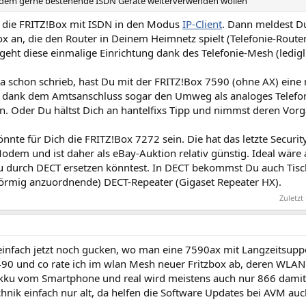
zdem gerne bestehende ISDN Geräte weiterverwenden wollen
t die FRITZ!Box mit ISDN in den Modus
IP-Client
. Dann meldest D
x an, die den Router in Deinem Heimnetz spielt (Telefonie-Route
geht diese einmalige Einrichtung dank des Telefonie-Mesh (ledigli
 schon schrieb, hast Du mit der FRITZ!Box 7590 (ohne AX) eine n
 dank dem Amtsanschluss sogar den Umweg als analoges Telefon 
n. Oder Du hältst Dich an hantelfixs Tipp und nimmst deren Vorg
nnte für Dich die FRITZ!Box 7272 sein. Die hat das letzte Secur
odem und ist daher als eBay-Auktion relativ günstig. Ideal wär
 durch DECT ersetzen könntest. In DECT bekommst Du auch Tisc
förmig anzuordnende) DECT-Repeater (Gigaset Repeater HX).
Zuletzt
infach jetzt noch gucken, wo man eine 7590ax mit Langzeitsup
90 und co rate ich im wlan Mesh neuer Fritzbox ab, deren WLAN i
Akku vom Smartphone und real wird meistens auch nur 866 damit 
chnik einfach nur alt, da helfen die Software Updates bei AVM auc