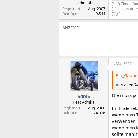
Admiral
(\__/) This is 
Registriert
Aug. 2007
(=’.’=) signatu
Beiträge
9.544
(“)_(“)
1. Mai 2022
Pitt_G. schri
Von alten 7
Die muss ja 
h00bi
Fleet Admiral
Im Endeffekt
Registriert
Aug. 2006
Beiträge
24.916
Wenn man Te
verwenden.
Wenn man ke
sollte man s