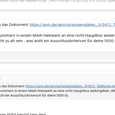
asonic Focus Plus Platinum 550W | Win11Pro auf 1TB M2 SSD, 4TB SSD für Game
in das Dokument:
https://avm.de/service/wissensdaten...0/3412_
mmern in einem Mesh-Netzwerk an eine nicht-Hauptbox weiterge
ht zu alt sein - was wohl ein Ausschlusskriterium für deine 5050 i
:
in das Dokument:
https://avm.de/service/wissensdaten...0/3412_Telefonie-
mmern in einem Mesh-Netzwerk an eine nicht-Hauptbox weitergeben. Allerd
ohl ein Ausschlusskriterium für deine 5050 ist.
sen 5050 besitzt kein dect