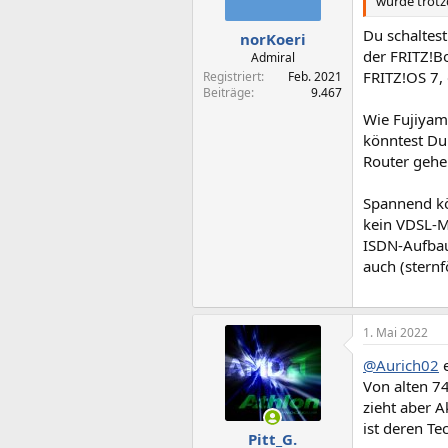
würde trot
Du schaltes
norKoeri
der FRITZ!Bo
Admiral
FRITZ!OS 7, 
Registriert
Feb. 2021
Beiträge
9.467
Wie Fujiyama
könntest Du
Router gehe
Spannend kö
kein VDSL-M
ISDN-Aufbau
auch (stern
1. Mai 2022
@Aurich02
e
Von alten 74
zieht aber 
ist deren Te
Pitt_G.