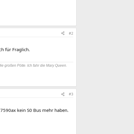
#2
h für Fraglich.
die großen Pötte. Ich fahr die Mary Queen.
#3
 7590ax kein S0 Bus mehr haben.