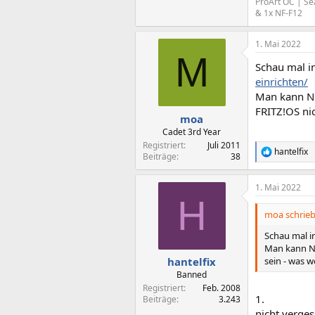
ProArt OC | Se
& 1x NF-F12
1. Mai 2022
M
Schau mal 
einrichten/
Man kann Nu
FRITZ!OS nic
moa
Cadet 3rd Year
Registriert
Juli 2011
hantelfix
R
Beiträge
38
e
a
1. Mai 2022
k
H
t
i
moa schrieb
o
n
Schau mal 
e
Man kann Nu
n
sein - was w
hantelfix
:
Banned
Registriert
Feb. 2008
1.
Beiträge
3.243
nicht verges