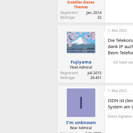
Ersteller dieses
Themas
Registriert
Jan. 2014
Beiträge
32
1. Mai 2022
Die Telekon
dank IP auch
Beim Telefo
Fujiyama
Ich habe stu
Fleet Admiral
Registriert
Juli 2015
Beiträge
26.451
1. Mai 2022
I
ISDN ist (le
System am L
Diese Signatur 
I'm unknown
Rear Admiral