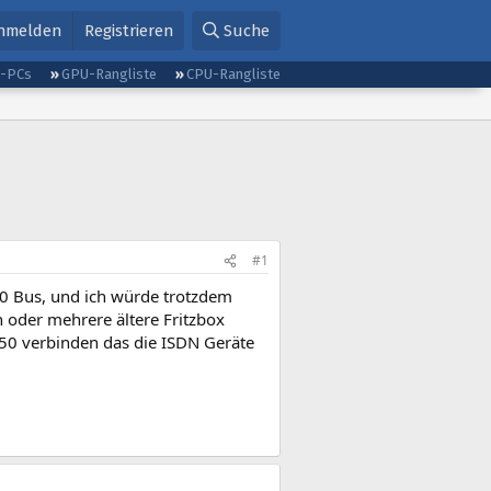
nmelden
Registrieren
Suche
g-PCs
GPU-Rangliste
CPU-Rangliste
#1
0 Bus, und ich würde trotzdem
oder mehrere ältere Fritzbox
050 verbinden das die ISDN Geräte