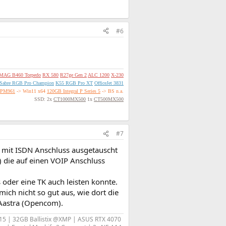
#6
MAG B460 Torpedo
RX 580
R27ge Gen 2
ALC 1200
X-230
Sabre RGB Pro Champion
K55 RGB Pro XT
OfficeJet 3831
 PM961
-> Win11 x64
120GB Integral P Series 5
-> BS n.a.
SSD: 2x
CT1000MX500
1x
CT500MX500
#7
x mit ISDN Anschluss ausgetauscht
) die auf einen VOIP Anschluss
 oder eine TK auch leisten konnte.
ich nicht so gut aus, wie dort die
n Aastra (Opencom).
15 | 32GB Ballistix @XMP | ASUS RTX 4070