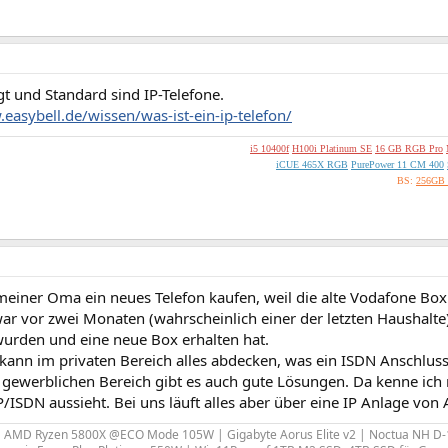
t und Standard sind IP-Telefone.
easybell.de/wissen/was-ist-ein-ip-telefon/
i5 10400f
H100i Platinum SE
16 GB RGB Pro
iCUE 465X RGB
PurePower 11 CM 400
BS:
256GB
meiner Oma ein neues Telefon kaufen, weil die alte Vodafone Bo
ar vor zwei Monaten (wahrscheinlich einer der letzten Haushalte
wurden und eine neue Box erhalten hat.
 kann im privaten Bereich alles abdecken, was ein ISDN Anschluss
gewerblichen Bereich gibt es auch gute Lösungen. Da kenne ich m
P/ISDN aussieht. Bei uns läuft alles aber über eine IP Anlage vo
| AMD Ryzen 5800X @ECO Mode 105W | Gigabyte Aorus Elite v2 | Noctua NH D-