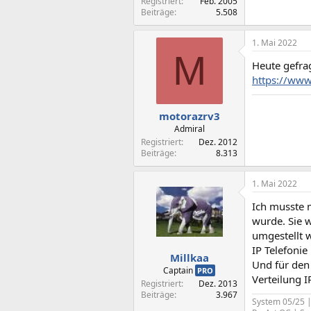
Registriert
Feb. 2005
Beiträge
5.508
1. Mai 2022
M
Heute gefrag
https://www.
motorazrv3
Admiral
Registriert
Dez. 2012
Beiträge
8.313
1. Mai 2022
Ich musste 
wurde. Sie w
umgestellt 
IP Telefonie
Millkaa
Und für den 
Captain
PRO
Verteilung I
Registriert
Dez. 2013
Beiträge
3.967
System 05/25 