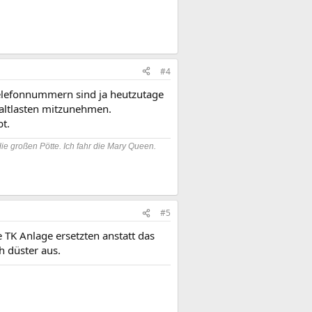
#4
 Telefonnummern sind ja heutzutage
 altlasten mitzunehmen.
t.
die großen Pötte. Ich fahr die Mary Queen.
#5
e TK Anlage ersetzten anstatt das
h düster aus.