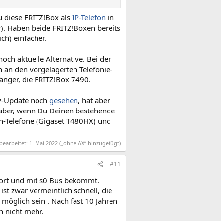
u diese FRITZ!Box als
IP-Telefon
in
r). Haben beide FRITZ!Boxen bereits
ch) einfacher.
och aktuelle Alternative. Bei der
an den vorgelagerten Telefonie-
änger, die FRITZ!Box 7490.
ity-Update noch
gesehen
, hat aber
e aber, wenn Du Deinen bestehende
h-Telefone (Gigaset T480HX) und
 bearbeitet:
1. Mai 2022
(„ohne AX“ hinzugefügt)
#11
port und mit s0 Bus bekommt.
st zwar vermeintlich schnell, die
möglich sein . Nach fast 10 Jahren
h nicht mehr.