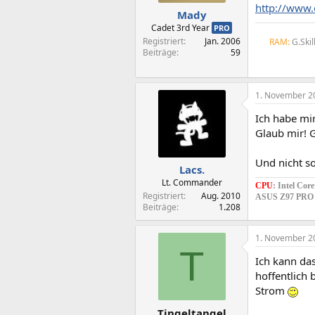
http://www
Mady
Cadet 3rd Year
PRO
Registriert
Jan. 2006
RAM:
G.Skil
Beiträge
59
1. November 2
Ich habe mi
Glaub mir! 
Und nicht so
Lacs.
Lt. Commander
CPU
: Intel Cor
Registriert
Aug. 2010
ASUS Z97 PR
Beiträge
1.208
1. November 2
T
Ich kann da
hoffentlich 
Strom
Tingeltangel