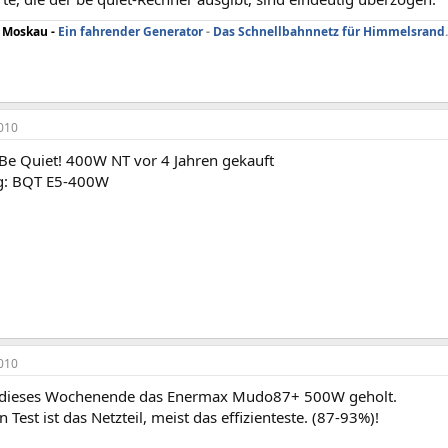
s
Moskau
-
Ein fahrender Generator
-
Das Schnellbahnnetz für Himmelsrand
.
010
 Be Quiet! 400W NT vor 4 Jahren gekauft
g: BQT E5-400W
010
r dieses Wochenende das Enermax Mudo87+ 500W geholt.
n Test ist das Netzteil, meist das effizienteste. (87-93%)!