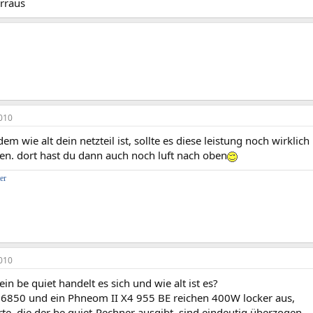
rraus
010
dem wie alt dein netzteil ist, sollte es diese leistung noch wirkli
en. dort hast du dann auch noch luft nach oben
er
010
in be quiet handelt es sich und wie alt ist es?
 6850 und ein Phneom II X4 955 BE reichen 400W locker aus,
te, die der be quiet-Rechner ausgibt, sind eindeutig überzogen.