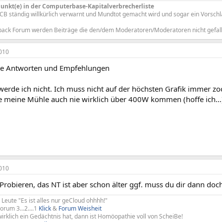
 Punkt(e) in der Computerbase-Kapitalverbrecherliste
CB ständig willkürlich verwarnt und Mundtot gemacht wird und sogar ein Vorschl
back Forum werden Beiträge die den/dem Moderatoren/Moderatoren nicht gefall
010
ie Antworten und Empfehlungen
erde ich nicht. Ich muss nicht auf der höchsten Grafik immer zoc
e meine Mühle auch nie wirklich über 400W kommen (hoffe ich..
010
Probieren, das NT ist aber schon älter ggf. muss du dir dann do
 Leute "Es ist alles nur geCloud ohhhh!"
rum 3...2....1
Klick
&
Forum Weisheit
rklich ein Gedächtnis hat, dann ist Homöopathie voll von ScheiBe!