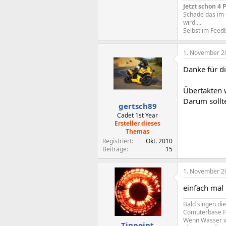
Jetzt schon 4
Schade das im 
wird....
Selbst im Feed
1. November 2
Danke für d
Übertakten w
Darum sollt
gertsch89
Cadet 1st Year
Ersteller dieses
Themas
Registriert
Okt. 2010
Beiträge
15
1. November 2
einfach mal 
Bald singen die
Comuterbase Fo
Wenn Wasser wi
Tinpoint