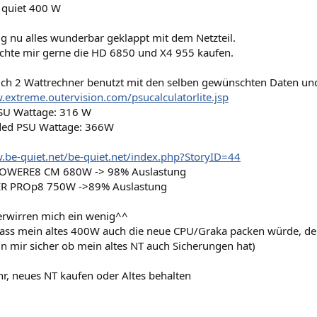
e quiet 400 W
ig nu alles wunderbar geklappt mit dem Netzteil.
chte mir gerne die HD 6850 und X4 955 kaufen.
ich 2 Wattrechner benutzt mit den selben gewünschten Daten u
.extreme.outervision.com/psucalculatorlite.jsp
U Wattage: 316 W
d PSU Wattage: 366W
.be-quiet.net/be-quiet.net/index.php?StoryID=44
OWERE8 CM 680W -> 98% Auslastung
 PROp8 750W ->89% Auslastung
erwirren mich ein wenig^^
dass mein altes 400W auch die neue CPU/Graka packen würde, de
n mir sicher ob mein altes NT auch Sicherungen hat)
hr, neues NT kaufen oder Altes behalten