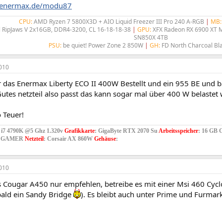
.enermax.de/modu87
CPU:
AMD Ryzen 7 5800X3D + AIO Liquid Freezer III Pro 240 A-RGB
|
MB:
l RipJaws V 2x16GB, DDR4-3200, CL 16-18-18-38
|
GPU:
XFX Radeon RX 6900 XT
SN850X 4TB
PSU:
be quiet! Power Zone 2 850W
|
GH:
FD North Charcoal Bla
010
r das Enermax Liberty ECO II 400W Bestellt und ein 955 BE und b
Gutes netzteil also passt das kann sogar mal über 400 W belastet
 Teuer!
e i7 4790K @5 Ghz 1.320v
Grafikkarte
: GigaByte RTX 2070 Su
Arbeitsspeicher
: 16 GB 
O GAMER
Netzteil
: Corsair AX 860W
Gehäuse
:
010
s Cougar A450 nur empfehlen, betreibe es mit einer Msi 460 Cy
bald ein Sandy Bridge
). Es bleibt auch unter Prime und Furmark