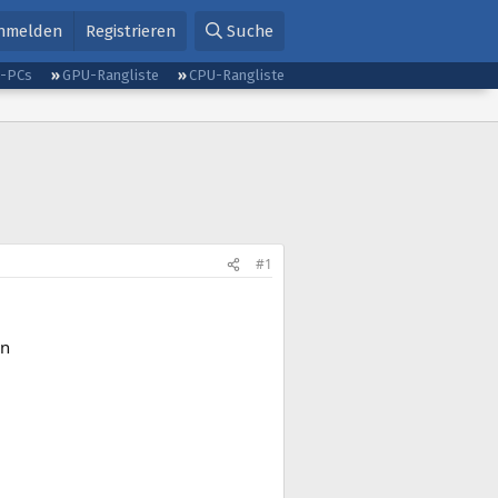
nmelden
Registrieren
Suche
g-PCs
GPU-Rangliste
CPU-Rangliste
#1
en