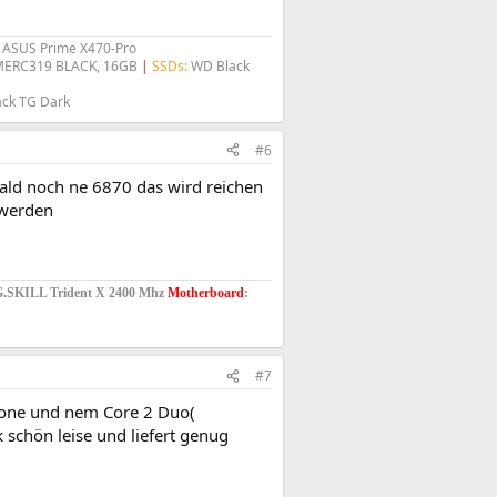
ASUS Prime X470-Pro
 MERC319 BLACK, 16GB
|
SSDs:
WD Black
ck TG Dark​
#6
ald noch ne 6870 das wird reichen
 werden
G.SKILL Trident X 2400 Mhz
Motherboard
:
#7
clone und nem Core 2 Duo(
 schön leise und liefert genug