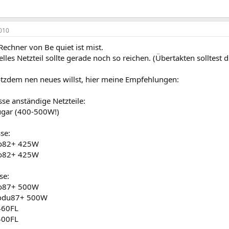
010
Rechner von Be quiet ist mist.
elles Netzteil sollte gerade noch so reichen. (Übertakten solltest d
tzdem nen neues willst, hier meine Empfehlungen:
sse anständige Netzteile:
ugar (400-500W!)
sse:
o82+ 425W
o82+ 425W
se:
o87+ 500W
odu87+ 500W
460FL
400FL