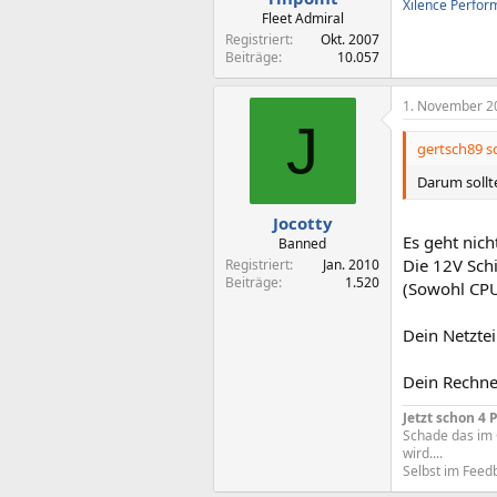
Xilence Perfor
Fleet Admiral
Registriert
Okt. 2007
Beiträge
10.057
1. November 2
J
gertsch89 sc
Darum sollt
Jocotty
Es geht nic
Banned
Die 12V Schi
Registriert
Jan. 2010
Beiträge
1.520
(Sowohl CPU
Dein Netztei
Dein Rechne
Jetzt schon 4
Schade das im 
wird....
Selbst im Feed