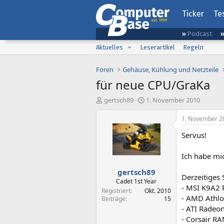
Ticker
Te
Podcast
Aktuelles
Leserartikel
Regeln
Foren
Gehäuse, Kühlung und Netzteile
für neue CPU/GraKa
E
E
gertsch89
1. November 2010
r
r
s
s
1. November 2
t
t
Servus!
e
e
l
l
l
l
Ich habe mic
e
t
gertsch89
r
a
Derzeitiges
m
Cadet 1st Year
- MSI K9A2 
Registriert
Okt. 2010
- AMD Athlo
Beiträge
15
- ATI Radeo
- Corsair 