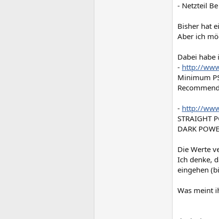
- Netzteil B
Bisher hat e
Aber ich mö
Dabei habe 
-
http://www
Minimum PS
Recommende
-
http://www
STRAIGHT P
DARK POWER
Die Werte v
Ich denke, 
eingehen (bi
Was meint i