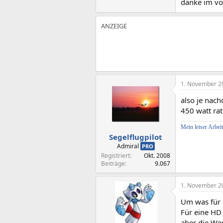
danke im vo
1. November 2
also je nach
450 watt rat
Mein leiser Arbeit
Segelflugpilot
Admiral
PRO
Registriert
Okt. 2008
Beiträge
9.067
1. November 2
Um was für e
Für eine HD
aber die Wer