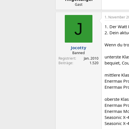
Gast
1. November 2
J
1. Der Watt 
2. Dein aktu
Wenn du tro
Jocotty
Banned
unterste Kla
Registriert
Jan. 2010
bequiet, Co
Beiträge
1.520
mittlere Kla
Enermax Pr
Enermax Pr
oberste Klas
Enermax Pr
Enermax M
Seasonic X-
Seasonic X-