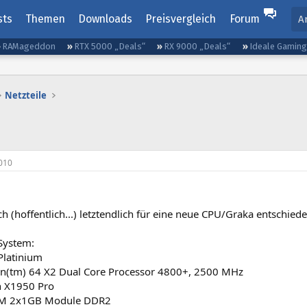
sts
Themen
Downloads
Preisvergleich
Forum
A
RAMageddon
RTX 5000 „Deals“
RX 9000 „Deals“
Ideale Gamin
Netzteile
010
h (hoffentlich...) letztendlich für eine neue CPU/Graka entschied
 System:
Platinium
n(tm) 64 X2 Dual Core Processor 4800+, 2500 MHz
n X1950 Pro
RAM 2x1GB Module DDR2