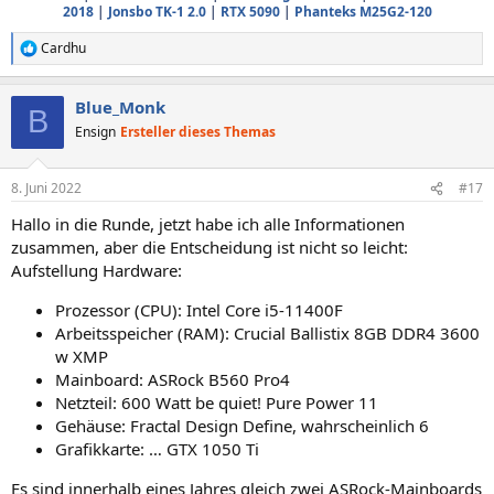
2018
|
Jonsbo TK-1 2.0
|
RTX 5090
|
Phanteks M25G2-120
Cardhu
R
e
a
Blue_Monk
k
B
t
Ensign
Ersteller dieses Themas
i
o
n
8. Juni 2022
#17
e
n
Hallo in die Runde, jetzt habe ich alle Informationen
:
zusammen, aber die Entscheidung ist nicht so leicht:
Aufstellung Hardware:
Prozessor (CPU): Intel Core i5-11400F
Arbeitsspeicher (RAM): Crucial Ballistix 8GB DDR4 3600
w XMP
Mainboard: ASRock B560 Pro4
Netzteil: 600 Watt be quiet! Pure Power 11
Gehäuse: Fractal Design Define, wahrscheinlich 6
Grafikkarte: … GTX 1050 Ti
Es sind innerhalb eines Jahres gleich zwei ASRock-Mainboards