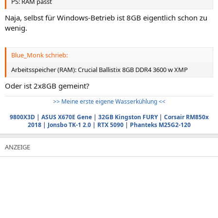
PS: RAM passt
Naja, selbst für Windows-Betrieb ist 8GB eigentlich schon zu
wenig.
Blue_Monk schrieb:
Arbeitsspeicher (RAM): Crucial Ballistix 8GB DDR4 3600 w XMP
Oder ist 2x8GB gemeint?
>> Meine erste eigene Wasserkühlung <<
9800X3D
|
ASUS X670E Gene
|
32GB Kingston FURY
|
Corsair RM850x
2018
|
Jonsbo TK-1 2.0
|
RTX 5090
|
Phanteks M25G2-120