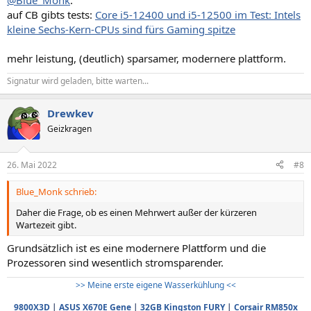
@Blue_Monk
:
auf CB gibts tests:
Core i5-12400 und i5-12500 im Test: Intels
kleine Sechs-Kern-CPUs sind fürs Gaming spitze
mehr leistung, (deutlich) sparsamer, modernere plattform.
Signatur wird geladen, bitte warten...
Drewkev
Geizkragen
26. Mai 2022
#8
Blue_Monk schrieb:
Daher die Frage, ob es einen Mehrwert außer der kürzeren
Wartezeit gibt.
Grundsätzlich ist es eine modernere Plattform und die
Prozessoren sind wesentlich stromsparender.
>> Meine erste eigene Wasserkühlung <<
9800X3D
|
ASUS X670E Gene
|
32GB Kingston FURY
|
Corsair RM850x