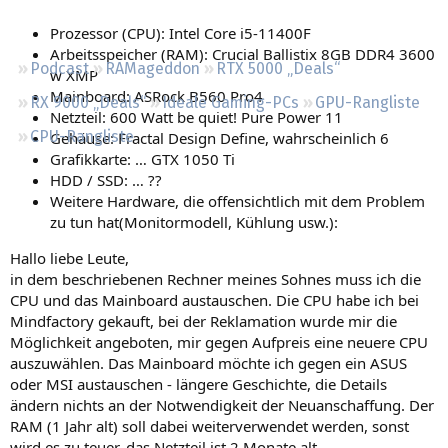
Regeln
Prozessor (CPU): Intel Core i5-11400F
Arbeitsspeicher (RAM): Crucial Ballistix 8GB DDR4 3600
Podcast
RAMageddon
RTX 5000 „Deals“
w XMP
Mainboard: ASRock B560 Pro4
RX 9000 „Deals“
Ideale Gaming-PCs
GPU-Rangliste
Netzteil: 600 Watt be quiet! Pure Power 11
CPU-Rangliste
Gehäuse: Fractal Design Define, wahrscheinlich 6
Grafikkarte: … GTX 1050 Ti
HDD / SSD: … ??
Weitere Hardware, die offensichtlich mit dem Problem
zu tun hat(Monitormodell, Kühlung usw.):
Hallo liebe Leute,
in dem beschriebenen Rechner meines Sohnes muss ich die
CPU und das Mainboard austauschen. Die CPU habe ich bei
Mindfactory gekauft, bei der Reklamation wurde mir die
Möglichkeit angeboten, mir gegen Aufpreis eine neuere CPU
auszuwählen. Das Mainboard möchte ich gegen ein ASUS
oder MSI austauschen - längere Geschichte, die Details
ändern nichts an der Notwendigkeit der Neuanschaffung. Der
RAM (1 Jahr alt) soll dabei weiterverwendet werden, sonst
wird es zu teuer, das Netzteil ist 2 Monate alt.