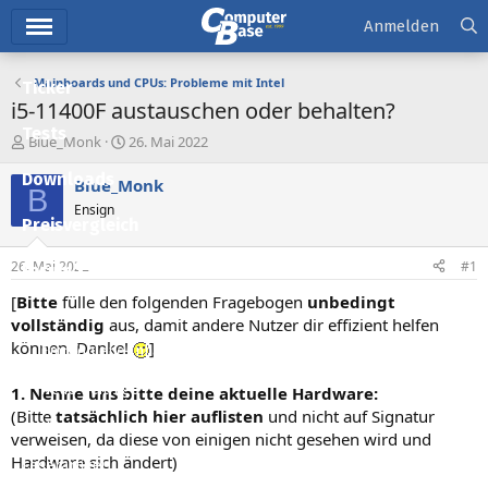
Hauptmenü
Anmelden
Mainboards und CPUs: Probleme mit Intel
Ticker
i5-11400F austauschen oder behalten?
Tests
E
E
Blue_Monk
26. Mai 2022
r
r
Downloads
s
s
Blue_Monk
B
t
t
Ensign
e
e
Preisvergleich
l
l
l
l
26. Mai 2022
#1
Forum
e
t
r
a
[
Bitte
fülle den folgenden Fragebogen
unbedingt
Aktuelles
m
vollständig
aus, damit andere Nutzer dir effizient helfen
können. Danke!
]
Empfohlene Inhalte
Neue Beiträge
1. Nenne uns bitte deine aktuelle Hardware:
(Bitte
tatsächlich hier auflisten
und nicht auf Signatur
Neueste Aktivitäten
verweisen, da diese von einigen nicht gesehen wird und
Hardware sich ändert)
Leserartikel