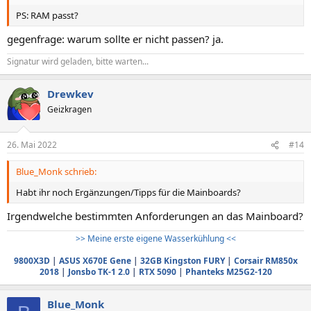
PS: RAM passt?
gegenfrage: warum sollte er nicht passen? ja.
Signatur wird geladen, bitte warten...
Drewkev
Geizkragen
26. Mai 2022
#14
Blue_Monk schrieb:
Habt ihr noch Ergänzungen/Tipps für die Mainboards?
Irgendwelche bestimmten Anforderungen an das Mainboard?
>> Meine erste eigene Wasserkühlung <<
9800X3D
|
ASUS X670E Gene
|
32GB Kingston FURY
|
Corsair RM850x
2018
|
Jonsbo TK-1 2.0
|
RTX 5090
|
Phanteks M25G2-120
Blue_Monk