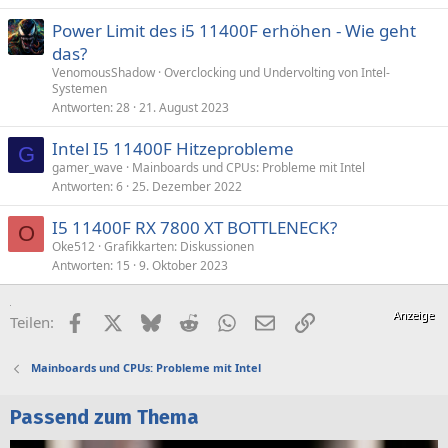
Power Limit des i5 11400F erhöhen - Wie geht
das?
VenomousShadow
Overclocking und Undervolting von Intel-
Systemen
Antworten
28
21. August 2023
Intel I5 11400F Hitzeprobleme
G
gamer_wave
Mainboards und CPUs: Probleme mit Intel
Antworten
6
25. Dezember 2022
I5 11400F RX 7800 XT BOTTLENECK?
O
Oke512
Grafikkarten: Diskussionen
Antworten
15
9. Oktober 2023
Facebook
X (Twitter)
Bluesky
Reddit
WhatsApp
E-Mail
Link
Teilen:
Mainboards und CPUs: Probleme mit Intel
Passend zum Thema