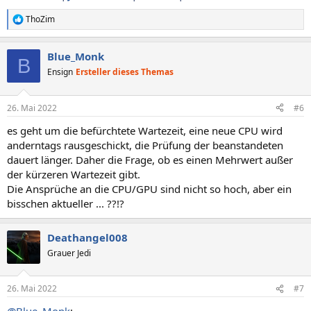
ThoZim
R
e
a
Blue_Monk
k
B
t
Ensign
Ersteller dieses Themas
i
o
n
26. Mai 2022
#6
e
n
es geht um die befürchtete Wartezeit, eine neue CPU wird
:
anderntags rausgeschickt, die Prüfung der beanstandeten
dauert länger. Daher die Frage, ob es einen Mehrwert außer
der kürzeren Wartezeit gibt.
Die Ansprüche an die CPU/GPU sind nicht so hoch, aber ein
bisschen aktueller ... ??!?
Deathangel008
Grauer Jedi
26. Mai 2022
#7