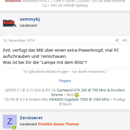
Notebook:
Macbook Pro 6.2 | Core i5 540M 2,53Ghz | 80 GB Intel Postville
G2 + 500 GB HDD@ Optibay​
sammybj
Lieutenant
16. November 2010
#5
Evtl. verfügt das MB über einen extra Powerknopf, mal PC
aufschrauben und 'reinschauen.
Was ist bei Dir die "Lampe mit dem Blitz"?
"Es gibt keine blöden Fragen - nur doofe Antworten."​
Pispers
Q9550 C1 @ 3,15 GHz & IFX 14
;
Gainward GTX 260 @ 700 MHz & Accelero
Xtreme
+
Rest
3570K @ 4,5 & Kraken X40
;
HD4000/ Gigabyte 7950 @ 1000 MHz
+
Prodigy
@ black
Zerstoerer
Z
Lieutenant
Ersteller dieses Themas