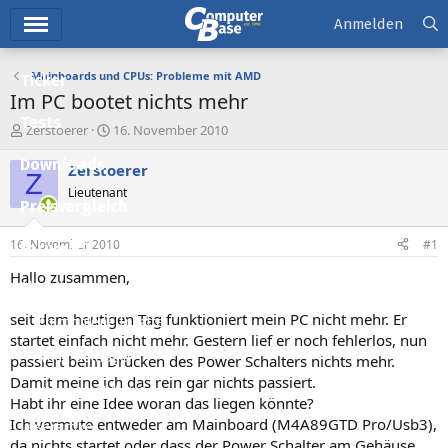
Hauptmenü
Anmelden
Mainboards und CPUs: Probleme mit AMD
Ticker
Im PC bootet nichts mehr
Tests
E
E
Zerstoerer
16. November 2010
r
r
Downloads
s
s
Zerstoerer
Z
t
t
Lieutenant
e
e
Preisvergleich
l
l
l
l
16. November 2010
#1
Forum
e
t
r
a
Hallo zusammen,
Aktuelles
m
seit dem heutigen Tag funktioniert mein PC nicht mehr. Er
Empfohlene Inhalte
startet einfach nicht mehr. Gestern lief er noch fehlerlos, nun
Neue Beiträge
passiert beim Drücken des Power Schalters nichts mehr.
Damit meine ich das rein gar nichts passiert.
Neueste Aktivitäten
Habt ihr eine Idee woran das liegen könnte?
Ich vermute entweder am Mainboard (M4A89GTD Pro/Usb3),
Leserartikel
da nichts startet oder dass der Power Schalter am Gehäuse