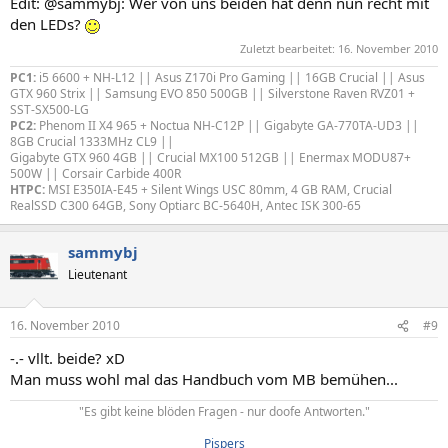
Edit: @sammybj: Wer von uns beiden hat denn nun recht mit
den LEDs?
Zuletzt bearbeitet:
16. November 2010
PC1:
i5 6600 + NH-L12 || Asus Z170i Pro Gaming || 16GB Crucial || Asus
GTX 960 Strix || Samsung EVO 850 500GB || Silverstone Raven RVZ01 +
SST-SX500-LG
PC2:
Phenom II X4 965 + Noctua NH-C12P || Gigabyte GA-770TA-UD3 ||
8GB Crucial 1333MHz CL9 ||
Gigabyte GTX 960 4GB || Crucial MX100 512GB || Enermax MODU87+
500W || Corsair Carbide 400R
HTPC:
MSI E350IA-E45 + Silent Wings USC 80mm, 4 GB RAM, Crucial
RealSSD C300 64GB, Sony Optiarc BC-5640H, Antec ISK 300-65
sammybj
Lieutenant
16. November 2010
#9
-.- vllt. beide? xD
Man muss wohl mal das Handbuch vom MB bemühen...
"Es gibt keine blöden Fragen - nur doofe Antworten."​
Pispers