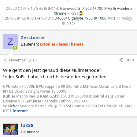
Q9550 C1 @ 3,15 GHz & IFX 14
;
Gainward GTX 260 @ 700 MHz & Accelero
Xtreme
+
Rest
3570K @ 4,5 & Kraken X40
;
HD4000/ Gigabyte 7950 @ 1000 MHz
+
Prodigy
@ black
Zerstoerer
Z
Lieutenant
Ersteller dieses Themas
16. November 2010
#10
Wie geht den jetzt genaud diese Nullmethode?
Inder SuFU habe ich nichts besonderes gefunden.
CPU
Intel i7-6700k
GPU
Sapphire R9 390 Nitro
MB
Asus Maximus VIII Hero
NT
be Quiet! Straight Power 10 500W
Kühler
Macho Rev. B
RAM
G.Skill 16GB @ 3000MHz
Sound
Asus Xonar
Essence STX
Gehäuse
Phanteks Enthoo Evolv ATX
Speicher
Seagate Barracuda @ 2TB
SSD
Samsung 850 EVO 250GB
KH
AKG
K701
Internet
luk88
Lieutenant