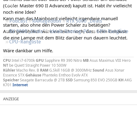
Regeln
(Cooler Master 690 II Advanced) kaputt ist. Habt ihr vielleicht
noch eine Idee?
Kann man das Mainboard vielleicht irgendwie manuell
Podcast
RAMageddon
RTX 5000 „Deals“
starten, also ohne den Power Schaler zu betätigen?
Außergewöhnlich wäre vielleicht noch, dass beim Gehäuse
RX 9000 „Deals“
Ideale Gaming-PCs
GPU-Rangliste
die eine Lampe mit dem Blitz darüber nun dauern leuchtet.
CPU-Rangliste
Wäre dankbar um Hilfe.
CPU
Intel i7-6700k
GPU
Sapphire R9 390 Nitro
MB
Asus Maximus VIII Hero
NT
be Quiet! Straight Power 10 500W
Kühler
Macho Rev. B
RAM
G.Skill 16GB @ 3000MHz
Sound
Asus Xonar
Essence STX
Gehäuse
Phanteks Enthoo Evolv ATX
Speicher
Seagate Barracuda @ 2TB
SSD
Samsung 850 EVO 250GB
KH
AKG
K701
Internet