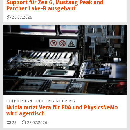
Support für Zen 6, Mustang Peak und
Panther Lake-R ausgebaut
28.07.2026
CHIPDESIGN UND ENGINEERING
Nvidia nutzt Vera für EDA und PhysicsNeMo
wird agentisch
Kommentare
23
27.07.2026