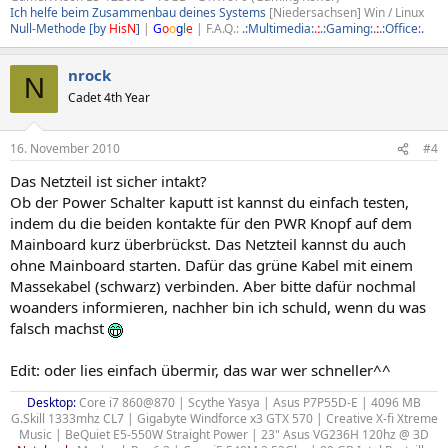
Ich helfe beim Zusammenbau deines Systems
[Niedersachsen] Win / Linux
Null-Methode [by
HisN
]
|
G
o
o
g
l
e
| F.A.Q.:
.:Multimedia:.
:
.:Gaming:.
:
.:Office:.
nrock
N
Cadet 4th Year
16. November 2010
#4
Das Netzteil ist sicher intakt?
Ob der Power Schalter kaputt ist kannst du einfach testen,
indem du die beiden kontakte für den PWR Knopf auf dem
Mainboard kurz überbrückst. Das Netzteil kannst du auch
ohne Mainboard starten. Dafür das grüne Kabel mit einem
Massekabel (schwarz) verbinden. Aber bitte dafür nochmal
woanders informieren, nachher bin ich schuld, wenn du was
falsch machst
Edit: oder lies einfach übermir, das war wer schneller^^
Desktop:
Core i7 860@870 | Scythe Yasya | Asus P7P55D-E | 4096 MB
G.Skill 1333mhz CL7 | Gigabyte Windforce x3 GTX 570 | Creative X-fi Xtreme
Music | BeQuiet E5-550W Straight Power | 23" Asus VG236H 120hz @ 3D