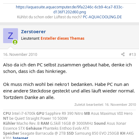
https://aquasuite.aquacomputer.de/9fa2246c-6cb9-4ca7-833c-
d136f1202d60.png
Kühlst du schon oder Lüftest du noch?
PC-AQUACOOLING.DE
Zerstoerer
Z
Lieutenant
Ersteller dieses Themas
16. November 2010
#13
Also da ich den PC selbst zusammen gebaut habe, denke ich
schon, dass ich das hinkriege.
Ok muss mich wohl bei nekro1 bedanken. Habe PC nun an
eine andere Steckdose gesteckt und alles läuft wieder normal.
Tortzdem Danke an alle.
Zuletzt bearbeitet:
16. November 2010
CPU
Intel i7-6700k
GPU
Sapphire R9 390 Nitro
MB
Asus Maximus VIII Hero
NT
be Quiet! Straight Power 10 500W
Kühler
Macho Rev. B
RAM
G.Skill 16GB @ 3000MHz
Sound
Asus Xonar
Essence STX
Gehäuse
Phanteks Enthoo Evolv ATX
Speicher
Seagate Barracuda @ 2TB
SSD
Samsung 850 EVO 250GB
KH
AKG
K701
Internet