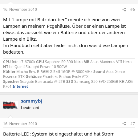
16. November 2010
#6
Mit "Lampe mit Blitz darüber" meinte ich eine von zwei
Lampen an meinem Pcgehäuse. Über der einen Lampe ist
etwas das aussieht wie ein Batterie und über der anderen
Lampe ein Blitz.
Im Handbuch seht aber leider nicht drin was diese Lampen
bedeuten.
CPU
Intel i7-6700k
GPU
Sapphire R9 390 Nitro
MB
Asus Maximus VIII Hero
NT
be Quiet! Straight Power 10 500W
Kühler
Macho Rev. B
RAM
G.Skill 16GB @ 3000MHz
Sound
Asus Xonar
Essence STX
Gehäuse
Phanteks Enthoo Evolv ATX
Speicher
Seagate Barracuda @ 2TB
SSD
Samsung 850 EVO 250GB
KH
AKG
K701
Internet
sammybj
Lieutenant
16. November 2010
#7
Batterie-LED: System ist eingeschaltet und hat Strom