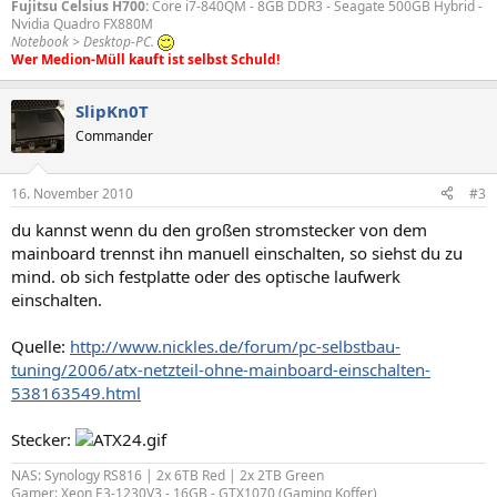
Fujitsu Celsius H700:
Core i7-840QM - 8GB DDR3 - Seagate 500GB Hybrid -
Nvidia Quadro FX880M
Notebook > Desktop-PC.
Wer Medion-Müll kauft ist selbst Schuld!
SlipKn0T
Commander
16. November 2010
#3
du kannst wenn du den großen stromstecker von dem
mainboard trennst ihn manuell einschalten, so siehst du zu
mind. ob sich festplatte oder des optische laufwerk
einschalten.
Quelle:
http://www.nickles.de/forum/pc-selbstbau-
tuning/2006/atx-netzteil-ohne-mainboard-einschalten-
538163549.html
Stecker:
NAS: Synology RS816 | 2x 6TB Red | 2x 2TB Green
Gamer: Xeon E3-1230V3 - 16GB - GTX1070 (Gaming Koffer)