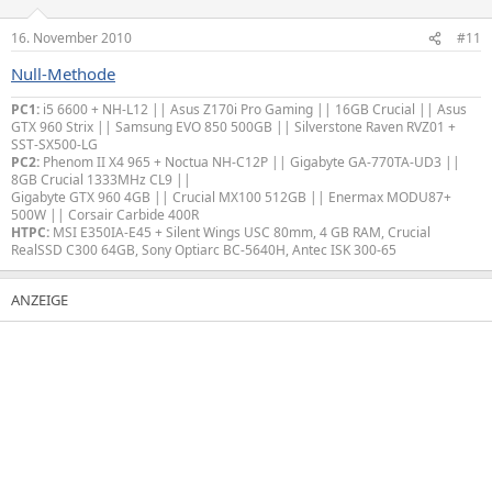
16. November 2010
#11
Null-Methode
PC1:
i5 6600 + NH-L12 || Asus Z170i Pro Gaming || 16GB Crucial || Asus
GTX 960 Strix || Samsung EVO 850 500GB || Silverstone Raven RVZ01 +
SST-SX500-LG
PC2:
Phenom II X4 965 + Noctua NH-C12P || Gigabyte GA-770TA-UD3 ||
8GB Crucial 1333MHz CL9 ||
Gigabyte GTX 960 4GB || Crucial MX100 512GB || Enermax MODU87+
500W || Corsair Carbide 400R
HTPC:
MSI E350IA-E45 + Silent Wings USC 80mm, 4 GB RAM, Crucial
RealSSD C300 64GB, Sony Optiarc BC-5640H, Antec ISK 300-65