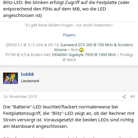
Blitz-LED: Bei blinken erfolgt Zugriff auf die Festplatte (oder
entpsrechend den PINs auf dem MB, wo die LED
angeschlossen ist)
"Es gibt keine blöden Fragen - nur doofe Antworten."​
Pispers
Q9550 C1 @ 3,15 GHz & IFX 14
;
Gainward GTX 260 @ 700 MHz & Accelero
Xtreme
+
Rest
3570K @ 4,5 & Kraken X40
;
HD4000/ Gigabyte 7950 @ 1000 MHz
+
Prodigy
@ black
luk88
Lieutenant
16. November 2010
#8
Die "Batterie"-LED leuchtet/flackert normalerweise bei
Festplattenzugriff, die "Blitz"-LED zeigt an, ob der Rechner mit
Strom versorgt ist. Vorausgesetzt die beiden LEDs sind richtig
am Mainboard angeschlossen.