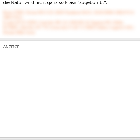
die Natur wird nicht ganz so krass "zugebombt".
Ryzen 3700X | Noctua NH-U12S | B450 Tomahawk MAX | 32GB DDR4 3200| EVGA
3090 FTW3 |
be quiet SP E11 850W | CaseLabs S8S | LG 34WL85C-B | Ergotron HX | Edifier
R1700BT | Shiit Hel | DT 770 | Geonworks F1-8X V2 SMKX Edition | Logitech G502 |
Herman Miller Aeron