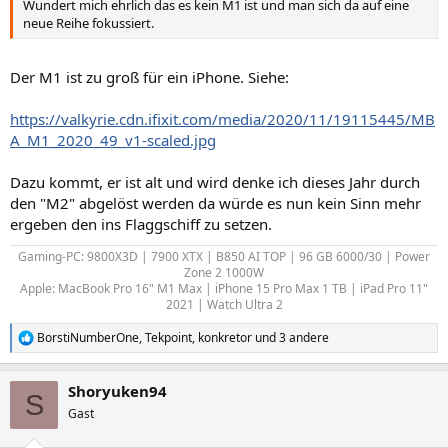
Wundert mich ehrlich das es kein M1 ist und man sich da auf eine
neue Reihe fokussiert.
Der M1 ist zu groß für ein iPhone. Siehe:
https://valkyrie.cdn.ifixit.com/media/2020/11/19115445/MB
A_M1_2020_49_v1-scaled.jpg
Dazu kommt, er ist alt und wird denke ich dieses Jahr durch
den "M2" abgelöst werden da würde es nun kein Sinn mehr
ergeben den ins Flaggschiff zu setzen.
Gaming-PC: 9800X3D | 7900 XTX | B850 AI TOP | 96 GB 6000/30 | Power
Zone 2 1000W
Apple: MacBook Pro 16" M1 Max | iPhone 15 Pro Max 1 TB | iPad Pro 11"
2021 | Watch Ultra 2​
BorstiNumberOne
,
Tekpoint
,
konkretor
und 3 andere
R
e
a
Shoryuken94
k
S
t
Gast
i
o