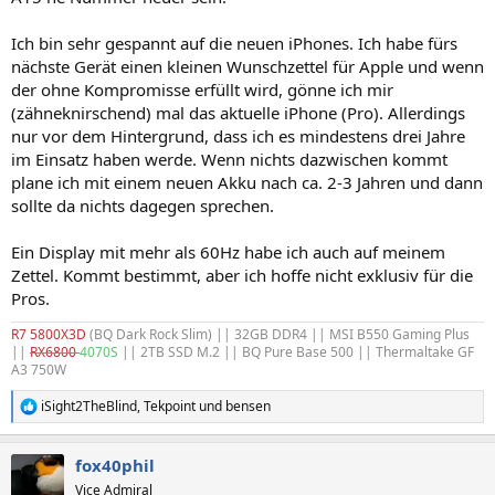
Ich bin sehr gespannt auf die neuen iPhones. Ich habe fürs
nächste Gerät einen kleinen Wunschzettel für Apple und wenn
der ohne Kompromisse erfüllt wird, gönne ich mir
(zähneknirschend) mal das aktuelle iPhone (Pro). Allerdings
nur vor dem Hintergrund, dass ich es mindestens drei Jahre
im Einsatz haben werde. Wenn nichts dazwischen kommt
plane ich mit einem neuen Akku nach ca. 2-3 Jahren und dann
sollte da nichts dagegen sprechen.
Ein Display mit mehr als 60Hz habe ich auch auf meinem
Zettel. Kommt bestimmt, aber ich hoffe nicht exklusiv für die
Pros.
R7 5800X3D
(BQ Dark Rock Slim)
|| 32GB DDR4 || MSI B550 Gaming Plus
||
RX6800
4070S
|| 2TB SSD M.2 || BQ Pure Base 500 || Thermaltake GF
A3 750W
iSight2TheBlind
,
Tekpoint
und
bensen
R
e
a
fox40phil
k
t
Vice Admiral