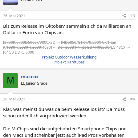
i
o
n
26. Mai 2021
#3
e
n
Bis zum Release im Oktober? sammeln sich da Milliarden an
:
Dollar in Form von Chips an.
[
2700K
/
6700k/5900x
/9800X3D] -- [
HD5850
/
GTX470
/
290X CF
/
Titan
X
/
1080Ti
/
2080Ti
/
3090
/4090] -- [
Dell 3008
/
Philips BDM4065UC
/LG 48CX] --
[64GB DDR5 6000]
Projekt Outdoor Wasserkühlung
Projekt Hardtubes
maccox
M
Lt. Junior Grade
26. Mai 2021
#4
Klar, was meinst du was da beim Release los ist? Da muss
schon ordentlich vorproduziert werden.
Die M Chips sind die aufgebohrten Smartphone Chips und
den Macs und scheinbar jetzt auch iPad Pros vorbehalten.