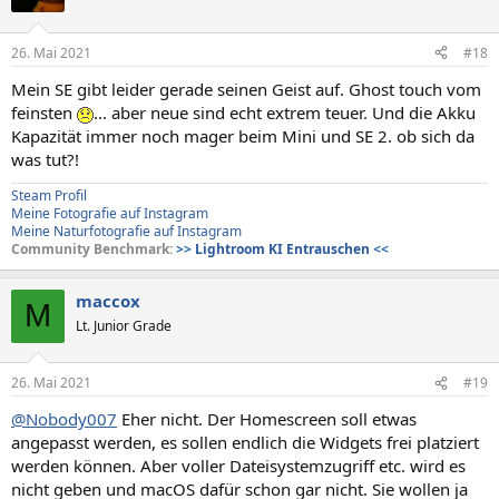
i
o
n
26. Mai 2021
#18
e
n
Mein SE gibt leider gerade seinen Geist auf. Ghost touch vom
:
feinsten
... aber neue sind echt extrem teuer. Und die Akku
Kapazität immer noch mager beim Mini und SE 2. ob sich da
was tut?!
Steam Profil
Meine Fotografie auf Instagram
Meine Naturfotografie auf Instagram
Community Benchmark:
>>
Lightroom KI Entrauschen
<<
maccox
M
Lt. Junior Grade
26. Mai 2021
#19
@Nobody007
Eher nicht. Der Homescreen soll etwas
angepasst werden, es sollen endlich die Widgets frei platziert
werden können. Aber voller Dateisystemzugriff etc. wird es
nicht geben und macOS dafür schon gar nicht. Sie wollen ja