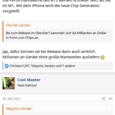
Die Performancekerne des A15 werden schneller sein, als die
im M1. Mit dem iPhone wird die neue Chip Generation
vorgstellt.
Che-Tah schrieb:
Bis zum Release im Oktober? sammeln sich da Milliarden an Dollar
in Form von Chips an.
Jap, dafür können sie bei Release dann auch wirklich
Millionen an Geräte ohne große Wartezeiten ausliefern
Christian1297
,
Tekpoint
,
bensen
und 7 andere
R
e
a
Cool Master
k
t
Fleet Admiral
i
o
n
26. Mai 2021
#9
e
n
Tekpoint schrieb:
: