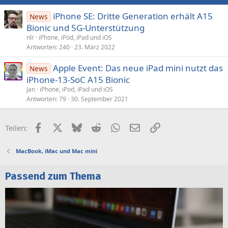
n
:
iPhone SE: Dritte Generation erhält A15
News
Bionic und 5G-Unterstützung
nlr
iPhone, iPod, iPad und iOS
Antworten
240
23. März 2022
Apple Event: Das neue iPad mini nutzt das
News
iPhone-13-SoC A15 Bionic
Jan
iPhone, iPod, iPad und iOS
Antworten
79
30. September 2021
Facebook
X (Twitter)
Bluesky
Reddit
WhatsApp
E-Mail
Link
Teilen:
MacBook, iMac und Mac mini
Passend zum Thema