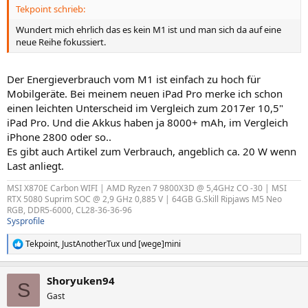
Tekpoint schrieb:
:
Wundert mich ehrlich das es kein M1 ist und man sich da auf eine
neue Reihe fokussiert.
Der Energieverbrauch vom M1 ist einfach zu hoch für
Mobilgeräte. Bei meinem neuen iPad Pro merke ich schon
einen leichten Unterscheid im Vergleich zum 2017er 10,5"
iPad Pro. Und die Akkus haben ja 8000+ mAh, im Vergleich
iPhone 2800 oder so..
Es gibt auch Artikel zum Verbrauch, angeblich ca. 20 W wenn
Last anliegt.
MSI X870E Carbon WIFI | AMD Ryzen 7 9800X3D @ 5,4GHz CO -30 | MSI
RTX 5080 Suprim SOC @ 2,9 GHz 0,885 V | 64GB G.Skill Ripjaws M5 Neo
RGB, DDR5-6000, CL28-36-36-96
Sysprofile
Tekpoint
,
JustAnotherTux
und
[wege]mini
R
e
a
Shoryuken94
k
S
t
Gast
i