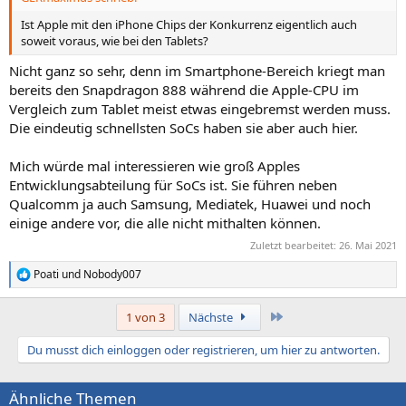
Ist Apple mit den iPhone Chips der Konkurrenz eigentlich auch
soweit voraus, wie bei den Tablets?
Nicht ganz so sehr, denn im Smartphone-Bereich kriegt man
bereits den Snapdragon 888 während die Apple-CPU im
Vergleich zum Tablet meist etwas eingebremst werden muss.
Die eindeutig schnellsten SoCs haben sie aber auch hier.
Mich würde mal interessieren wie groß Apples
Entwicklungsabteilung für SoCs ist. Sie führen neben
Qualcomm ja auch Samsung, Mediatek, Huawei und noch
einige andere vor, die alle nicht mithalten können.
Zuletzt bearbeitet:
26. Mai 2021
Poati
und
Nobody007
R
e
a
Letzte
1 von 3
Nächste
k
t
Du musst dich einloggen oder registrieren, um hier zu antworten.
i
o
n
Ähnliche Themen
e