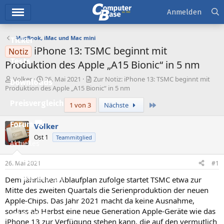
Hauptmenü
Anmelden
MacBook, iMac und Mac mini
Ticker
iPhone 13: TSMC beginnt mit
Notiz
Tests
Produktion des Apple „A15 Bionic“ in 5 nm
E
E
Volker
26. Mai 2021
Zur Notiz: iPhone 13: TSMC beginnt mit
Downloads
r
r
Produktion des Apple „A15 Bionic“ in 5 nm
s
s
Preisvergleich
Letzte
1 von 3
Nächste
t
t
e
e
l
l
Forum
Volker
l
l
Ost 1
Teammitglied
e
t
Aktuelles
r
a
m
Empfohlene Inhalte
26. Mai 2021
#1
Dem jährlichen Ablaufplan zufolge startet TSMC etwa zur
Neue Beiträge
Mitte des zweiten Quartals die Serienproduktion der neuen
Neueste Aktivitäten
Apple-Chips. Das Jahr 2021 macht da keine Ausnahme,
sodass ab Herbst eine neue Generation Apple-Geräte wie das
Leserartikel
iPhone 13 zur Verfügung stehen kann, die auf den vermutlich