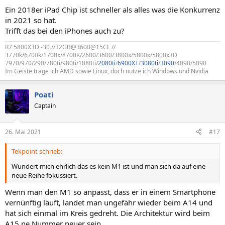
Ein 2018er iPad Chip ist schneller als alles was die Konkurrenz
in 2021 so hat.
Trifft das bei den iPhones auch zu?
R7 5800X3D -30 //32GB@3600@15CL //
3770k/6700k/1700x/8700K/2600/3600/3800x/5800x/5800x3D
7970/970/290/780ti/980ti/1080ti/
2080ti
/
6900XT
/
3080ti
/
3090
/4090/5090
Im Geiste trage ich AMD sowie Linux, doch nutze ich Windows und Nvidia
Poati
Captain
26. Mai 2021
#17
Tekpoint schrieb:
Wundert mich ehrlich das es kein M1 ist und man sich da auf eine
neue Reihe fokussiert.
Wenn man den M1 so anpasst, dass er in einem Smartphone
vernünftig läuft, landet man ungefähr wieder beim A14 und
hat sich einmal im Kreis gedreht. Die Architektur wird beim
A15 ne Nummer neuer sein.