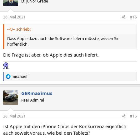
Lt. Junior Grade
26. Mai 2021
#15
--Q-- schrieb:
Dass Apple dazu auch die Software liefern müsste, wissen Sie
hoffentlich.
Die Frage ist aber, ob Apple dies auch liefert.
mischaef
R
e
a
GERmaximus
k
t
Rear Admiral
i
o
n
26. Mai 2021
#16
e
n
Ist Apple mit den iPhone Chips der Konkurrenz eigentlich
:
auch soweit voraus, wie bei den Tablets?