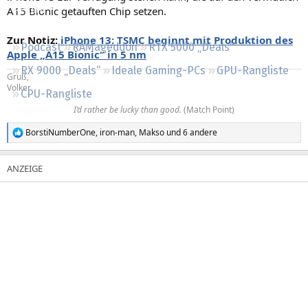
A15 Bionic getauften Chip setzen.
Regeln
Zur Notiz:
iPhone 13: TSMC beginnt mit Produktion des
Podcast
RAMageddon
RTX 5000 „Deals“
Apple „A15 Bionic“ in 5 nm
RX 9000 „Deals“
Ideale Gaming-PCs
GPU-Rangliste
Gruß,
Volker
CPU-Rangliste
I’d rather be lucky than good.
(Match Point)​
BorstiNumberOne
,
iron-man
,
Makso
und 6 andere
R
e
a
k
t
i
o
n
e
n
: