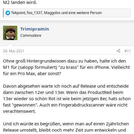
M2 landen wird.
Tekpoint
,
foo_1337
,
Maggolos
und eine weitere Person
R
e
a
Trimipramin
k
t
Commodore
i
o
n
26. Mai 2021
#11
e
n
Ohne groß Hintergrundwissen dazu zu haben, halte ich den
:
M1 für (salopp formuliert) "zu krass" für ein iPhone. Vielleicht
für ein Pro Max, aber sonst?
Davon abgesehen warte ich noch auf Release und entscheide
dann zwischen 12er und 13er. Wenn das ProductRed beim
13er wieder so schön Rot ist wie beim jetzigen 8er, hats schon
fast "gewonnen". Auch ein Fingerabdruckscanner wäre nicht
verachtenswert.
Und ich würde es begrüßen, wenn man auf einen 2jährlichen
Release umstellt, bleibt noch mehr Zeit zum entwickeln und