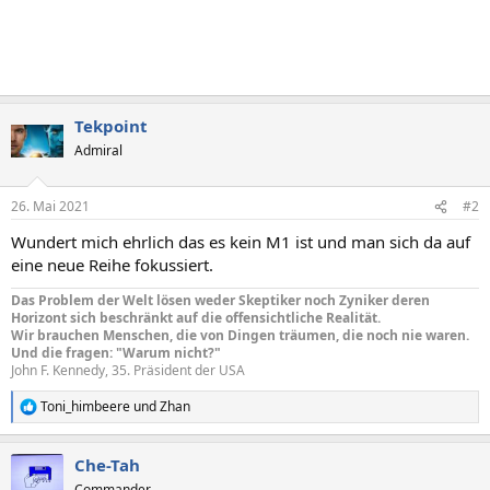
Tekpoint
Admiral
26. Mai 2021
#2
Wundert mich ehrlich das es kein M1 ist und man sich da auf
eine neue Reihe fokussiert.
Das Problem der Welt lösen weder Skeptiker noch Zyniker deren
Horizont sich beschränkt auf die offensichtliche Realität.
Wir brauchen Menschen, die von Dingen träumen, die noch nie waren.
Und die fragen: "Warum nicht?"
John F. Kennedy, 35. Präsident der USA
Toni_himbeere
und
Zhan
R
e
a
Che-Tah
k
t
Commander