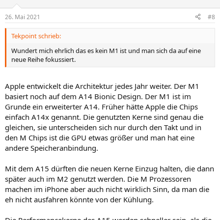
o
n
26. Mai 2021
#8
e
n
Tekpoint schrieb:
:
Wundert mich ehrlich das es kein M1 ist und man sich da auf eine
neue Reihe fokussiert.
Apple entwickelt die Architektur jedes Jahr weiter. Der M1
basiert noch auf dem A14 Bionic Design. Der M1 ist im
Grunde ein erweiterter A14. Früher hätte Apple die Chips
einfach A14x genannt. Die genutzten Kerne sind genau die
gleichen, sie unterscheiden sich nur durch den Takt und in
den M Chips ist die GPU etwas größer und man hat eine
andere Speicheranbindung.
Mit dem A15 dürften die neuen Kerne Einzug halten, die dann
später auch im M2 genutzt werden. Die M Prozessoren
machen im iPhone aber auch nicht wirklich Sinn, da man die
eh nicht ausfahren könnte von der Kühlung.