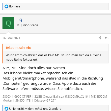
flo.murr
R
e
a
--Q--
k
Q
t
Lt. Junior Grade
i
o
n
26. Mai 2021
#5
e
n
Tekpoint schrieb:
:
Wundert mich ehrlich das es kein M1 ist und man sich da auf eine
neue Reihe fokussiert.
A15, M1. Sind doch alles nur Namen.
Das iPhone bleibt marketingtechnisch ein
Mobilgerät/Smartphone, während das iPad in die Richtung
„Computer“ gedrängt wurde. Dass Apple dazu auch die
Software liefern müsste, wissen Sie hoffentlich.
5800X | 6900 XT REF | 32GB Crucial Ballistix @3800MHzCL16 | MSI B550M
Mortar | SN850 1TB | Odyssey G7 27“
Unioner86
,
vilden
,
mRcL
und 2 andere
R