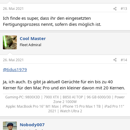
o
n
26. Mai 2021
#13
e
n
Ich finde es super, dass ihr den eingesetzten
:
Fertigungsprozess nennt, sofern dies möglich ist.
Cool Master
Fleet Admiral
26. Mai 2021
#14
@tidus1979
Ja, ich auch. Es gibt ja aktuell Gerüchte für ein bis zu 40
Kerner für den Mac Pro und ein kleiner davon mit 20 Kernen.
Gaming-PC: 9800X3D | 7900 XTX | B850 AI TOP | 96 GB 6000/30 | Power
Zone 2 1000W
Apple: MacBook Pro 16" M1 Max | iPhone 15 Pro Max 1 TB | iPad Pro 11"
2021 | Watch Ultra 2​
Nobody007