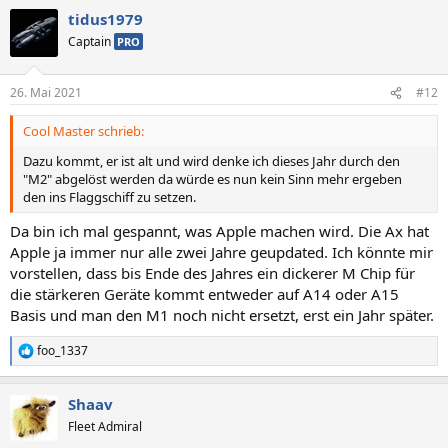
tidus1979
Captain
PRO
26. Mai 2021
#12
Cool Master schrieb:
Dazu kommt, er ist alt und wird denke ich dieses Jahr durch den
"M2" abgelöst werden da würde es nun kein Sinn mehr ergeben
den ins Flaggschiff zu setzen.
Da bin ich mal gespannt, was Apple machen wird. Die Ax hat
Apple ja immer nur alle zwei Jahre geupdated. Ich könnte mir
vorstellen, dass bis Ende des Jahres ein dickerer M Chip für
die stärkeren Geräte kommt entweder auf A14 oder A15
Basis und man den M1 noch nicht ersetzt, erst ein Jahr später.
foo_1337
R
e
a
Shaav
k
t
Fleet Admiral
i