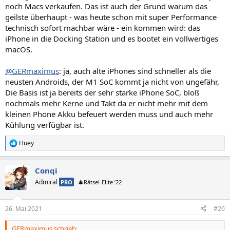
noch Macs verkaufen. Das ist auch der Grund warum das
geilste überhaupt - was heute schon mit super Performance
technisch sofort machbar wäre - ein kommen wird: das
iPhone in die Docking Station und es bootet ein vollwertiges
macOS.
@GERmaximus
: ja, auch alte iPhones sind schneller als die
neusten Androids, der M1 SoC kommt ja nicht von ungefähr,
Die Basis ist ja bereits der sehr starke iPhone SoC, bloß
nochmals mehr Kerne und Takt da er nicht mehr mit dem
kleinen Phone Akku befeuert werden muss und auch mehr
Kühlung verfügbar ist.
Huey
R
e
a
Conqi
k
t
Admiral
PRO
🎄Rätsel-Elite ’22
i
o
n
26. Mai 2021
#20
e
n
GERmaximus schrieb:
: