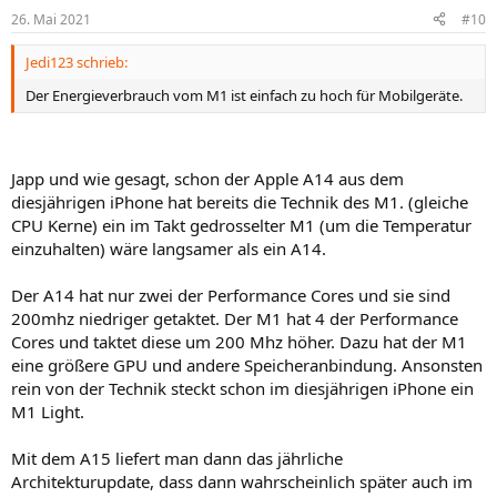
n
26. Mai 2021
#10
e
n
Jedi123 schrieb:
:
Der Energieverbrauch vom M1 ist einfach zu hoch für Mobilgeräte.
Japp und wie gesagt, schon der Apple A14 aus dem
diesjährigen iPhone hat bereits die Technik des M1. (gleiche
CPU Kerne) ein im Takt gedrosselter M1 (um die Temperatur
einzuhalten) wäre langsamer als ein A14.
Der A14 hat nur zwei der Performance Cores und sie sind
200mhz niedriger getaktet. Der M1 hat 4 der Performance
Cores und taktet diese um 200 Mhz höher. Dazu hat der M1
eine größere GPU und andere Speicheranbindung. Ansonsten
rein von der Technik steckt schon im diesjährigen iPhone ein
M1 Light.
Mit dem A15 liefert man dann das jährliche
Architekturupdate, dass dann wahrscheinlich später auch im