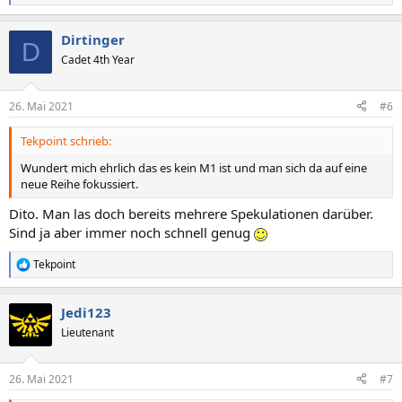
e
a
Dirtinger
k
D
t
Cadet 4th Year
i
o
n
26. Mai 2021
#6
e
n
Tekpoint schrieb:
:
Wundert mich ehrlich das es kein M1 ist und man sich da auf eine
neue Reihe fokussiert.
Dito. Man las doch bereits mehrere Spekulationen darüber.
Sind ja aber immer noch schnell genug
Tekpoint
R
e
a
Jedi123
k
t
Lieutenant
i
o
n
26. Mai 2021
#7
e
n