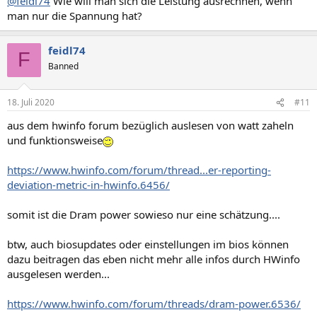
@feidl74
Wie will man sich die Leistung ausrechnen, wenn
man nur die Spannung hat?
feidl74
F
Banned
18. Juli 2020
#11
aus dem hwinfo forum bezüglich auslesen von watt zaheln
und funktionsweise
https://www.hwinfo.com/forum/thread...er-reporting-
deviation-metric-in-hwinfo.6456/
somit ist die Dram power sowieso nur eine schätzung....
btw, auch biosupdates oder einstellungen im bios können
dazu beitragen das eben nicht mehr alle infos durch HWinfo
ausgelesen werden...
https://www.hwinfo.com/forum/threads/dram-power.6536/