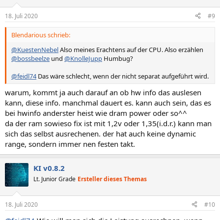
18. Juli 2020
#9
Blendarious schrieb:
@KuestenNebel
Also meines Erachtens auf der CPU. Also erzählen
@bossbeelze
und
@KnolleJupp
Humbug?
@feidl74
Das wäre schlecht, wenn der nicht separat aufgeführt wird.
warum, kommt ja auch darauf an ob hw info das auslesen
kann, diese info. manchmal dauert es. kann auch sein, das es
bei hwinfo anderster heist wie dram power oder so^^
da der ram sowieso fix ist mit 1,2v oder 1,35(i.d.r.) kann man
sich das selbst ausrechenen. der hat auch keine dynamic
range, sondern immer nen festen takt.
KI v0.8.2
Lt. Junior Grade
Ersteller dieses Themas
18. Juli 2020
#10