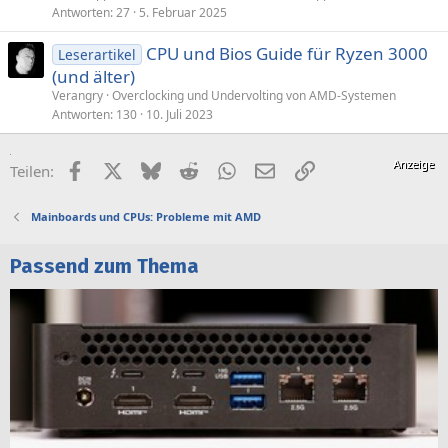
Antworten
27
5. Februar 2025
CPU und Bios Guide für Ryzen 3000
Leserartikel
(und älter)
Verangry
Overclocking und Undervolting von AMD-Systemen
Antworten
130
10. Juli 2023
Facebook
X (Twitter)
Bluesky
Reddit
WhatsApp
E-Mail
Link
Teilen:
Mainboards und CPUs: Probleme mit AMD
Passend zum Thema