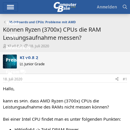
Hauptmenü
Anmelden
Mainboards und CPUs: Probleme mit AMD
Ticker
Können Ryzen (3700x) CPUs die RAM
Tests
Leistungsaufnahme messen?
E
E
KI v0.8.2
18. Juli 2020
Downloads
r
r
s
s
KI v0.8.2
Preisvergleich
t
t
Lt. Junior Grade
e
e
l
l
Forum
l
l
18. Juli 2020
#1
e
t
Aktuelles
r
a
Hallo,
m
Empfohlene Inhalte
kann es sein, dass AMD Ryzen (3700x) CPUs die
Neue Beiträge
Leistungsaufnahme des RAMs nicht messen können?
Neueste Aktivitäten
Bei einer Intel CPU findet man es unter folgenden Punkten:
Leserartikel
HWinfo64 -> Total DRAM Power