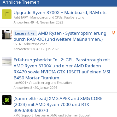
Ähnliche Themen
Upgrade Ryzen 3700X + Mainboard, RAM etc.
F
FabSTAR*
Mainboards und CPUs: Kaufberatung
Antworten
49
4. November 2023
AMD Ryzen - Systemoptimierung
Leserartikel
n
durch RAM-OC (und weitere Maßnahmen.)
g
SVΞN
Arbeitsspeicher
e
Antworten
1.804
12. Juni 2026
p
Erfahrungsbericht Teil 2: GPU Passthrough mit
i
AMD Ryzen 3700X und einer AMD Radeon
n
n
RX470 sowie NVIDIA GTX 1050TI auf einen MSI
t
B450 Mortar Titanium.
ibm9001
Virtualisierung und Emulation
Antworten
8
20. Januar 2026
[Sammelthread] XMG APEX and XMG CORE
(2023) mit AMD Ryzen 7000 und RTX
4050/4060/4070
XMG Support
bestware, XMG und Schenker Support