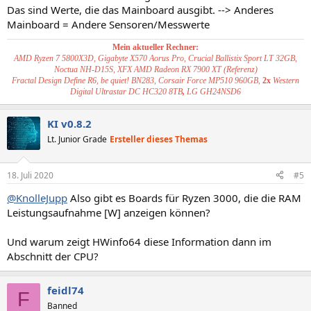
Das sind Werte, die das Mainboard ausgibt. --> Anderes
Mainboard = Andere Sensoren/Messwerte
Mein aktueller Rechner:
AMD Ryzen 7 5800X3D, Gigabyte X570 Aorus Pro, Crucial Ballistix Sport LT 32GB,
Noctua NH-D15S, XFX AMD Radeon RX 7900 XT (Referenz)
Fractal Design Define R6, be quiet! BN283, Corsair Force MP510 960GB,
2x
Western
Digital Ultrastar DC HC320 8TB
,
LG GH24NSD6
KI v0.8.2
Lt. Junior Grade
Ersteller dieses Themas
18. Juli 2020
#5
@KnolleJupp
Also gibt es Boards für Ryzen 3000, die die RAM
Leistungsaufnahme [W] anzeigen können?
Und warum zeigt HWinfo64 diese Information dann im
Abschnitt der CPU?
feidl74
F
Banned