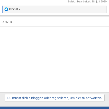
Zuletzt bearbeitet:
18. Juli 2020
KI v0.8.2
R
e
a
k
t
i
o
n
e
n
:
Du musst dich einloggen oder registrieren, um hier zu antworten.