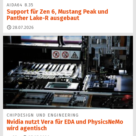
AIDA64 8.35
Support für Zen 6, Mustang Peak und
Panther Lake-R ausgebaut
28.07.2026
CHIPDESIGN UND ENGINEERING
Nvidia nutzt Vera für EDA und PhysicsNeMo
wird agentisch