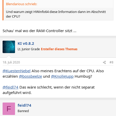
Blendarious schrieb:
Und warum zeigt HWinfo64 diese Information dann im Abschnitt
der CPU?
Schau' mal wo der RAM-Controller sitzt ...
KI v0.8.2
Lt. Junior Grade
Ersteller dieses Themas
18. Juli 2020
#8
@KuestenNebel
Also meines Erachtens auf der CPU. Also
erzählen
@bossbeelze
und
@KnolleJupp
Humbug?
@feidl74
Das wäre schlecht, wenn der nicht separat
aufgeführt wird.
feidl74
F
Banned