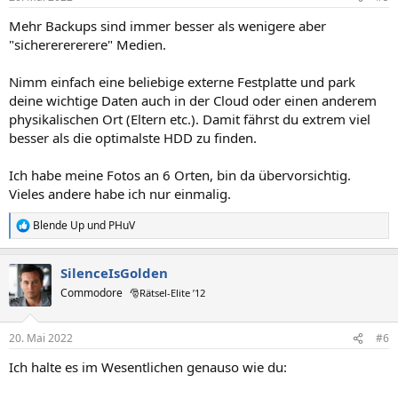
e
n
Mehr Backups sind immer besser als wenigere aber
:
"sichererererere" Medien.
Nimm einfach eine beliebige externe Festplatte und park
deine wichtige Daten auch in der Cloud oder einen anderem
physikalischen Ort (Eltern etc.). Damit fährst du extrem viel
besser als die optimalste HDD zu finden.
Ich habe meine Fotos an 6 Orten, bin da übervorsichtig.
Vieles andere habe ich nur einmalig.
Blende Up
und
PHuV
R
e
a
SilenceIsGolden
k
t
Commodore
🎅Rätsel-Elite ’12
i
o
n
20. Mai 2022
#6
e
n
Ich halte es im Wesentlichen genauso wie du:
: