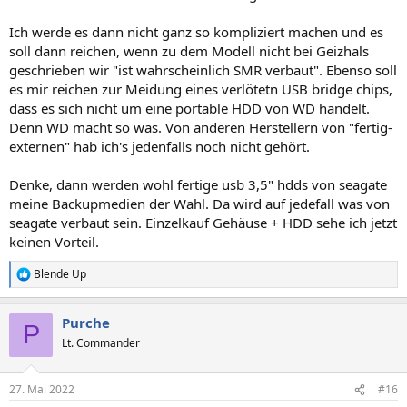
Ich werde es dann nicht ganz so kompliziert machen und es
soll dann reichen, wenn zu dem Modell nicht bei Geizhals
geschrieben wir "ist wahrscheinlich SMR verbaut". Ebenso soll
es mir reichen zur Meidung eines verlötetn USB bridge chips,
dass es sich nicht um eine portable HDD von WD handelt.
Denn WD macht so was. Von anderen Herstellern von "fertig-
externen" hab ich's jedenfalls noch nicht gehört.
Denke, dann werden wohl fertige usb 3,5" hdds von seagate
meine Backupmedien der Wahl. Da wird auf jedefall was von
seagate verbaut sein. Einzelkauf Gehäuse + HDD sehe ich jetzt
keinen Vorteil.
Blende Up
R
e
a
Purche
k
P
t
Lt. Commander
i
o
n
27. Mai 2022
#16
e