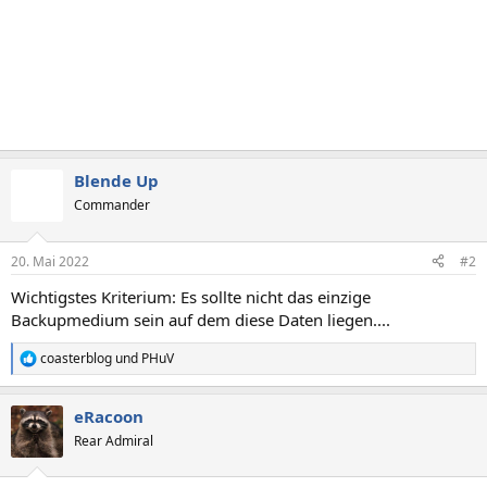
Blende Up
Commander
20. Mai 2022
#2
Wichtigstes Kriterium: Es sollte nicht das einzige
Backupmedium sein auf dem diese Daten liegen....
coasterblog
und
PHuV
R
e
a
eRacoon
k
t
Rear Admiral
i
o
n