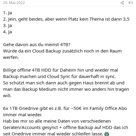
20. Mai 2022
#3
e
n
1. Ja
:
2. Jein, geht beides, aber wenn Platz kein Thema ist dann 3,5
3. Ja
4. Ja
Gehe davon aus du meinst 4TB?
Würde da ein Cloud Backup zusätzlich noch in den Raum
werfen.
Billige offline 4TB HDD für Daheim hin und wieder mal
Backup machen und Cloud Sync für dauerhaft in sync.
So schützt man sich dann auch gegen Haus brennt ab und
man das Backup Medium nicht immer wo anders hin tragen
will.
6x 1TB Onedrive gibt es z.B. für ~50€ im Family Office Abo
immer mal wieder.
Hab bei mir so alle meine Daten von verschiedenen
Geräten/Accounts gesynct + offline Backup auf HDD das ich
seit Onedrive immer mal wieder schleifen lasse.