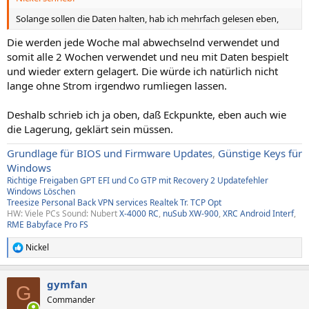
Solange sollen die Daten halten, hab ich mehrfach gelesen eben,
Die werden jede Woche mal abwechselnd verwendet und
somit alle 2 Wochen verwendet und neu mit Daten bespielt
und wieder extern gelagert. Die würde ich natürlich nicht
lange ohne Strom irgendwo rumliegen lassen.
Deshalb schrieb ich ja oben, daß Eckpunkte, eben auch wie
die Lagerung, geklärt sein müssen.
Grundlage für BIOS und Firmware Updates
,
Günstige Keys für
Windows
Richtige Freigaben
GPT EFI und Co
GTP mit Recovery
2
Updatefehler
Windows
Löschen
Treesize
Personal Back
VPN services
Realtek Tr
.
TCP Opt
HW: Viele PCs Sound: Nubert
X-4000 RC
,
nuSub XW-900
,
XRC Android Interf
,
RME Babyface Pro FS
Nickel
R
e
a
gymfan
k
G
t
Commander
i