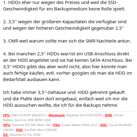
1. HDDs eher nur wegen des Preises und weil die SSD-
Geschwindigkeit für ein Backupmedium keine Rolle spielt.
2. 3,5" wegen der größeren Kapazitäten die verfügbar sind
und wegen der höheren Geschwindigkeit gegenüber 2,5"
3. CMR weil warum sollte man sich die SMR-Nachteile antun.
4. Bei manchen 2,5"-HDDs war/ist ein USB-Anschluss direkt
an der HDD angelötet und sie hat keinen SATA-Anschluss. Bei
3,5"-HDDs gibts das aber wohl nicht, also hier könnte man
auch fertige kaufen, evtl. vorher googlen ob man die HDD im
Bedarfsfall ausbauen kann.
Ich habe immer 3,5"-Gehäuse und -HDD getrennt gekauft
und die Platte dann dort eingebaut, einfach weil ich mir die
HDD aussuchen wollte, die ich für die Backups nehme.
CPU:
AMD FX-8350 @SSE4.2 |
Mainboard:
Gigabyte GA-970A-DS3P |
RAM:
Crucial
Ballistix Sport 4x 4GB DDR3 1600
GPU:
Sapphire RX 590 Nitro+ SE |
PSU:
Cooler Master B500 ver.2 |
SSD:
Crucial RealSSD
256GB |
SSD:
SanDisk Ultra II 960GB
OS:
Windows 11 Pro 25H2