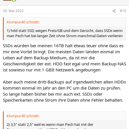
o
n
20. Mai 2022
#10
e
n
klumpur40 schrieb:
:
1) hdd statt SSD, wegen Preis/GB und dem Gerücht, dass SSDs wenn
man Pech hat bei langer Zeit ohne Strom manchmal Daten verlieren
SSDs würden bei meinen 16TB halt etwas teuer ohne dass es
mir eine Vortel bringt. Die meisten Daten landen einmal im
Leben auf dem Backup-Medium, da ist mir die
Geschwindigkeit der ext. HDD fast egal und mein Backup-NAS
ist sowieso nur mit 1 GBIt Netzwerk angebungen
Aber auch meine dritt-Backups auf irgendwelchen alten HDDs
kommen einmal im Jahr an den PC um die Daten zu prüfen.
So lange haben bisher bei mir auch ext. SSDs oder
Speicherkarten ohne Strom ihre Daten ohne Fehler behalten.
klumpur40 schrieb:
2) 3,5" statt 2,5" weil es wenn man Pech hat mit der