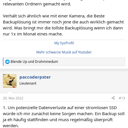
relevanten Ordnern gemacht wird.
Verhält sich ähnlich wie mit einer Kamera, die Beste
Backuplösung ist immer noch jene die auch wirklich gemacht
wird. Was bringt mir die tollste Backuplösung wenn ich dann
nur 1x im Monat eines mache.
My SysProfil
Mehr schwarze Musik auf Youtube
!​
Blende Up
und
Drahminedum
R
e
a
paccoderpster
k
t
Lieutenant
i
o
n
20. Mai 2022
#13
e
n
1. Um potenzielle Datenverluste auf einer stromlosen SSD
:
würde ich mir zunächst keine Sorgen machen. Ein Backup soll
ja eh häufig stattfinden und muss regelmäßig überprüft
werden.