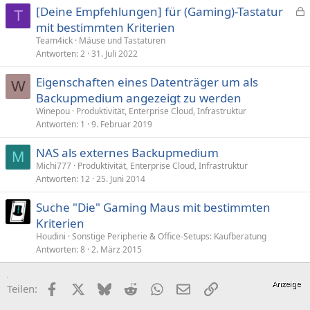
[Deine Empfehlungen] für (Gaming)-Tastatur
T
e
mit bestimmten Kriterien
s
Team4ick
Mäuse und Tastaturen
p
Antworten
2
31. Juli 2022
e
Eigenschaften eines Datenträger um als
r
W
Backupmedium angezeigt zu werden
r
t
Winepou
Produktivität, Enterprise Cloud, Infrastruktur
Antworten
1
9. Februar 2019
NAS als externes Backupmedium
M
Michi777
Produktivität, Enterprise Cloud, Infrastruktur
Antworten
12
25. Juni 2014
Suche "Die" Gaming Maus mit bestimmten
Kriterien
Houdini
Sonstige Peripherie & Office-Setups: Kaufberatung
Antworten
8
2. März 2015
Facebook
X (Twitter)
Bluesky
Reddit
WhatsApp
E-Mail
Link
Teilen: