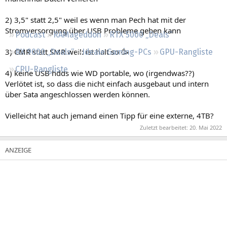
Regeln
2) 3,5" statt 2,5" weil es wenn man Pech hat mit der
Stromversorgung über USB Probleme geben kann
Podcast
RAMageddon
RTX 5000 „Deals“
3) CMR statt SMR weil: ist halt so 🥳
RX 9000 „Deals“
Ideale Gaming-PCs
GPU-Rangliste
CPU-Rangliste
4) keine USB hdds wie WD portable, wo (irgendwas??)
Verlötet ist, so dass die nicht einfach ausgebaut und intern
über Sata angeschlossen werden können.
Vielleicht hat auch jemand einen Tipp für eine externe, 4TB?
Zuletzt bearbeitet:
20. Mai 2022