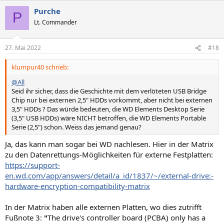
Purche
P
Lt. Commander
27. Mai 2022
#18
klumpur40 schrieb:
@All
Seid ihr sicher, dass die Geschichte mit dem verlöteten USB Bridge
Chip nur bei externen 2,5" HDDs vorkommt, aber nicht bei externen
3,5" HDDs ? Das würde bedeuten, die WD Elements Desktop Serie
(3,5" USB HDDs) wäre NICHT betroffen, die WD Elements Portable
Serie (2,5") schon. Weiss das jemand genau?
Ja, das kann man sogar bei WD nachlesen. Hier in der Matrix
zu den Datenrettungs-Möglichkeiten für externe Festplatten:
https://support-
en.wd.com/app/answers/detail/a_id/1837/~/external-drive:-
hardware-encryption-compatibility-matrix
In der Matrix haben alle externen Platten, wo dies zutrifft
Fußnote 3:
"
The drive's controller board (PCBA) only has a