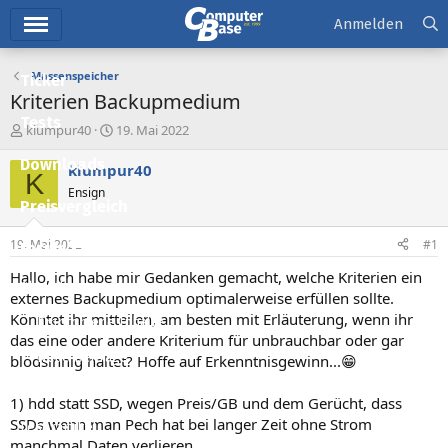
Hauptmenü
Anmelden
Massenspeicher
Ticker
Kriterien Backupmedium
Tests
E
E
klumpur40
19. Mai 2022
r
r
Downloads
s
s
klumpur40
K
t
t
Ensign
e
e
Preisvergleich
l
l
l
l
19. Mai 2022
#1
Forum
e
t
r
a
Hallo, ich habe mir Gedanken gemacht, welche Kriterien ein
Aktuelles
m
externes Backupmedium optimalerweise erfüllen sollte.
Könntet ihr mitteilen, am besten mit Erläuterung, wenn ihr
Empfohlene Inhalte
das eine oder andere Kriterium für unbrauchbar oder gar
Neue Beiträge
blödsinnig haltet? Hoffe auf Erkenntnisgewinn...😁
Neueste Aktivitäten
1) hdd statt SSD, wegen Preis/GB und dem Gerücht, dass
SSDs wenn man Pech hat bei langer Zeit ohne Strom
Leserartikel
manchmal Daten verlieren