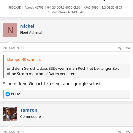
9800X3D | Asrock X670E | 64 GB DDR5 6000 CL30 | KFA2 4090 | LG OLED 48C1 |
Custom Wakü MO-RA3 420
Nickel
N
Fleet Admiral
20. Mai 2022
#4
klumpur40 schrieb:
und dem Gerücht, dass SSDs wenn man Pech hat bei langer Zeit
ohne Strom manchmal Daten verlieren
Scheint kein Gerücht zu sein, aber google selbst.
PHuV
R
e
a
Tamron
k
t
Commodore
i
o
n
20. Mai 2022
#5