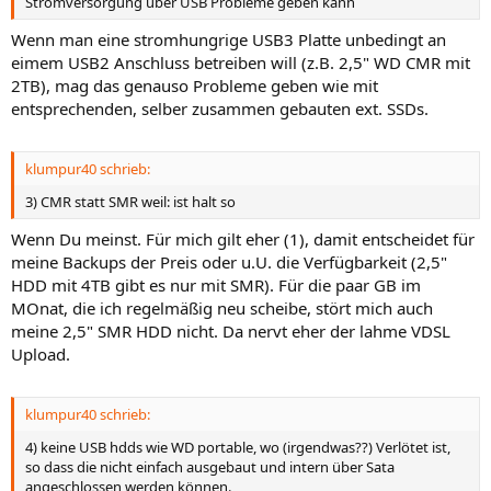
Stromversorgung über USB Probleme geben kann
Wenn man eine stromhungrige USB3 Platte unbedingt an
eimem USB2 Anschluss betreiben will (z.B. 2,5" WD CMR mit
2TB), mag das genauso Probleme geben wie mit
entsprechenden, selber zusammen gebauten ext. SSDs.
klumpur40 schrieb:
3) CMR statt SMR weil: ist halt so
Wenn Du meinst. Für mich gilt eher (1), damit entscheidet für
meine Backups der Preis oder u.U. die Verfügbarkeit (2,5"
HDD mit 4TB gibt es nur mit SMR). Für die paar GB im
MOnat, die ich regelmäßig neu scheibe, stört mich auch
meine 2,5" SMR HDD nicht. Da nervt eher der lahme VDSL
Upload.
klumpur40 schrieb:
4) keine USB hdds wie WD portable, wo (irgendwas??) Verlötet ist,
so dass die nicht einfach ausgebaut und intern über Sata
angeschlossen werden können.