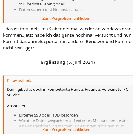
"drüberinstallieren"; oder
Daten sichern und Neuinstallation.
Zum Vergrößern anklicken....
Wären meine Vorschläge.
..das ist total nett..muß aber erstmal wieder an windows dran
kommen..jetzt habe ich das ganze nochmal versucht und nun
kommt das anmeldeportal mit anderer Benutzer und komme
nicht rein..ggrr ..
Ergänzung
(
5. Juni 2021
)
PHuV schrieb:
Dann gibt das doch in kompetente Hände, Freunde, Verwandte, PC-
Service...
Ansonsten:
Externe SSD oder HDD besorgen
Wichtige Daten wegsichern auf externes Medium, am besten
eine Imagesicherung machen, Anleitungen gibts genug im
Zum Vergrößern anklicken....
Netz. Aomei Backkuper, Marcium Reflect, Clonzilla, Acronis TI,