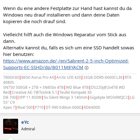
Wenn du eine andere Festplatte zur Hand hast kannst du da
Windows neu drauf installieren und dann deine Daten
kopieren die noch drauf sind.
Vielleicht hilft auch die Windows Reparatur vom Stick aus
dann.
Alternativ kannst du, falls es sich um eine SSD handelt sowas
hier benutzen:
https://www.amazon.de/-/en/Sabrent-2-5-inch-Optimized-
Supports-EC-SSHD/dp/B011M8YACM
7800X3D
|
B650 Aorus Pro AX
|
Arctic LFII 420
|
32GB DDR5-6000CL30
|
RTX
4080S
SN750 500GB + 2TB + SN850x 4TB
|
WD Blue 4TB
|
DS220j@2x4TB WD
Red
|
Creative AE-7@Toslink 5.1
|
Teufel Kompakt 30
DB 700
|
DPP 11 850W
|
5x Silent Wings 3 140mm
|
Gigabyte MO34WQC2
|
LG
55" C9
Apex 7
|
Rival 500
|
F710
|
DT-990 Edition 600Ω
|
KD6400D
eYc
Admiral