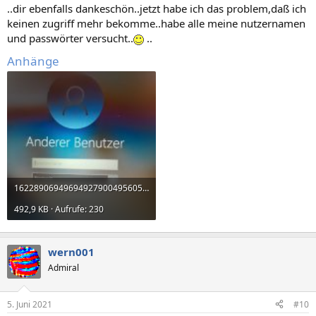
Paragon Festplattenmanager...
..dir ebenfalls dankeschön..jetzt habe ich das problem,daß ich
USB Stick besorgen und per
Media Creation Tool
einen
keinen zugriff mehr bekomme..habe alle meine nutzernamen
neuen Windows 10 Installationstick erstellen
und passwörter versucht..
..
2.USB-Stick besorgen, beim Hersteller des Laptops das
genaue Modell im Support suchen, und dort alle Treiber
Anhänge
runterladen, und am besten dort gleich auspacken
Windows neu installieren
Alle Treiber neu installieren
Und dann als aller erstes alles wieder neu per Image sichern
Programme und Co. installieren -> wieder Sicherung per
Image
16228906949694927900495605030149.jpg
492,9 KB · Aufrufe: 230
wern001
Admiral
5. Juni 2021
#10