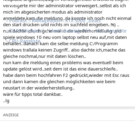
Regeln
verweigerte mir der administrator verweigert..selbst als ich
mich im abgesicherten modus als administrator
anmeldete,kam die meldung..da konnte ich noch nicht einmal
Podcast
RAMageddon
RTX 5000 „Deals“
den start drücken und nichts im suchfeld eingeben..%) ..
nun dachte ich,ich gehe mal in dir wiederherstellung und
RX 9000 „Deals“
Ideale Gaming-PCs
GPU-Rangliste
spiele windows 10 neu vom laptop selbst neu auf,mit daten
CPU-Rangliste
behalten..danach kam die selbe meldung C:/Programm
windows trallala keinen Zugriff.. also dachte ich,mache das
gleiche nochmal,nur mit daten löschen..
nun kam die meldung eines problems was eventuell beim
update gelöst wird..seit dem ist das eine dauerschleife..
habe dann beim hochfahren F2 gedrückt,wieder mit Esc raus
und dann kamen die gleichen möglichkeiten wie beim
neustart in der wiederherstellung..
wäre für tipps total dankbar..
..lg