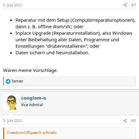
5. Juni 2021
#7
Reparatur mit dem Setup (Computerreparaturoptionen),
dann z. B. offline dism/sfc; oder
Inplace Upgrade (Reparaturinstallation), also Windows
unter Beibehaltung aller Daten, Programme und
Einstellungen "drüberinstallieren"; oder
Daten sichern und Neuinstallation.
Wären meine Vorschläge.
Terrier
R
e
a
conglom-o
k
t
Vice Admiral
i
o
n
5. Juni 2021
#8
e
n
FreedomOfSpeech schrieb:
: