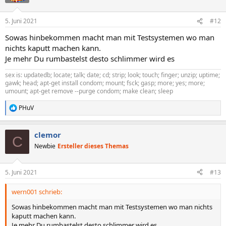
5. Juni 2021
#12
Sowas hinbekommen macht man mit Testsystemen wo man
nichts kaputt machen kann.
Je mehr Du rumbastelst desto schlimmer wird es
sex is: updatedb; locate; talk; date; cd; strip; look; touch; finger; unzip; uptime;
gawk; head; apt-get install condom; mount; fsck; gasp; more; yes; more;
umount; apt-get remove --purge condom; make clean; sleep
PHuV
R
e
a
clemor
k
C
t
Newbie
Ersteller dieses Themas
i
o
n
5. Juni 2021
#13
e
n
wern001 schrieb:
:
Sowas hinbekommen macht man mit Testsystemen wo man nichts
kaputt machen kann.
Je mehr Du rumbastelst desto schlimmer wird es