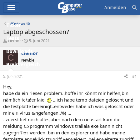
Hauptmenü
Anmelden
Windows 10
Ticker
Laptop abgeschossen?
Tests
E
E
clemor
5. Juni 2021
r
r
Downloads
s
s
clemor
C
t
t
Newbie
e
e
Preisvergleich
l
l
l
l
5. Juni 2021
#1
Forum
e
t
r
a
Hey,
Aktuelles
m
habe da ein riesen problem..hoffe ihr könnt mir helfen,bin
nämlich totaler laie..
...ich habe temp dateien gelöscht und
Empfohlene Inhalte
die festplatte bereinigt..entweder habe ich was gelöscht oder
Neue Beiträge
mir ein virus eingefangen..%) ...
..zuerst lief noch alles,aber nach dem neustart kam die
Neueste Aktivitäten
meldung C:/programm windows trallala exe kann nicht
zugegriffen werden..bin in den explorer und habe meine
Leserartikel
festplatte angeklick,tzugriff verweigert..bei erweiterte zugriff