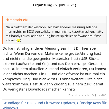
Ergänzung
(
5. Juni 2021
)
clemor schrieb:
Na ja,trotzdem dankeschön ..bin halt anderer meinung,solange
man nichts im BIOS verstellt,kann man nichts kaputt machen..hatte
mit handys auch keine ahnung,heute spiele ich software drauf wie
ich will..
) ..
Du kannst ruhig anderer Meinung sein hilft Dir hier aber
nichts. Wenn Du von der Materie keine große Ahnung hast
und nicht mal die geeigneten Materialen hast (USB-Sticks,
externe Laufwerke und Co.), und das Dein einziges Gerät ist,
hast Du in dem aktuellen Zustand einfach verloren, Du kannst
ja gar nichts machen. Ein PC und die Software ist nun mal ein
komplexes Ding, und hier wirst Du ohne weitere Hilfe nicht
weiterkommen. Hast Du denn Zugang zu einem 2.PC, damit
Du wenigstens Downloads machen kannst?
Zuletzt bearbeitet:
5. Juni 2021
Grundlage für BIOS und Firmware Updates
,
Günstige Keys für
Windows