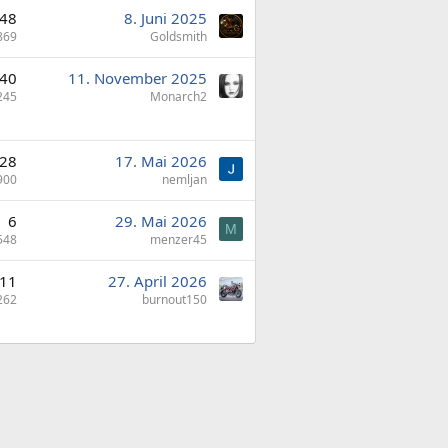
48
8. Juni 2025
869
Goldsmith
40
11. November 2025
245
Monarch2
28
17. Mai 2026
900
nemljan
6
29. Mai 2026
M
548
menzer45
11
27. April 2026
262
burnout150