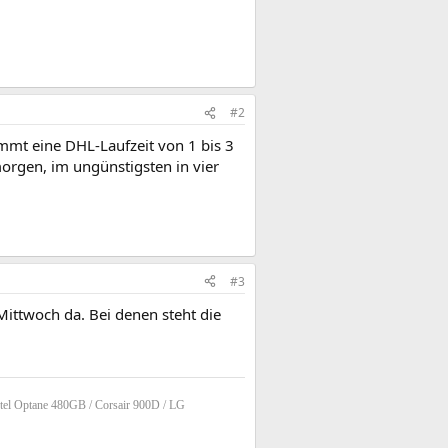
#2
ommt eine DHL-Laufzeit von 1 bis 3
 morgen, im ungünstigsten in vier
#3
ittwoch da. Bei denen steht die
tel Optane 480GB / Corsair 900D / LG