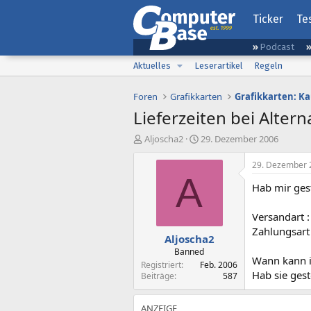
Ticker
Te
Podcast
Aktuelles
Leserartikel
Regeln
Foren
Grafikkarten
Grafikkarten: K
Lieferzeiten bei Altern
E
E
Aljoscha2
29. Dezember 2006
r
r
s
s
29. Dezember 
t
t
A
Hab mir ges
e
e
l
l
l
l
Versandart 
e
t
Zahlungsar
Aljoscha2
r
a
m
Banned
Wann kann i
Registriert
Feb. 2006
Hab sie gest
Beiträge
587