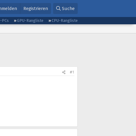
nmelden
Registrieren
Suche
g-PCs
GPU-Rangliste
CPU-Rangliste
#1