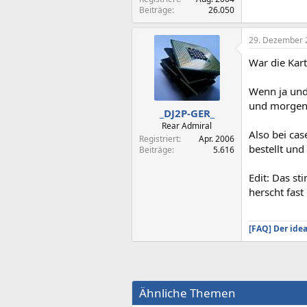
Beiträge
26.050
29. Dezember 
War die Kart
Wenn ja und 
und morgen i
_DJ2P-GER_
Rear Admiral
Also bei ca
Registriert
Apr. 2006
bestellt un
Beiträge
5.616
Edit: Das st
herscht fast
[FAQ] Der ide
Ähnliche Themen