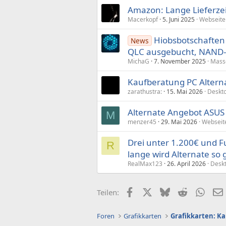
Amazon: Lange Lieferze
Macerkopf
5. Juni 2025
Webseite
Hiobsbotschaften 
News
QLC ausgebucht, NAND-P
MichaG
7. November 2025
Mass
Kaufberatung PC Altern
zarathustra:
15. Mai 2026
Deskt
Alternate Angebot ASUS
M
menzer45
29. Mai 2026
Webseit
Drei unter 1.200€ und Fu
R
lange wird Alternate so 
RealMax123
26. April 2026
Desk
Facebook
X (Twitter)
Bluesky
Reddit
What
Teilen:
Foren
Grafikkarten
Grafikkarten: K