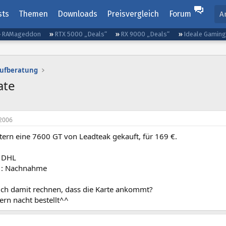
sts
Themen
Downloads
Preisvergleich
Forum
A
RAMageddon
RTX 5000 „Deals“
RX 9000 „Deals“
Ideale Gamin
aufberatung
ate
2006
tern eine 7600 GT von Leadteak gekauft, für 169 €.
: DHL
t : Nachnahme
ch damit rechnen, dass die Karte ankommt?
ern nacht bestellt^^