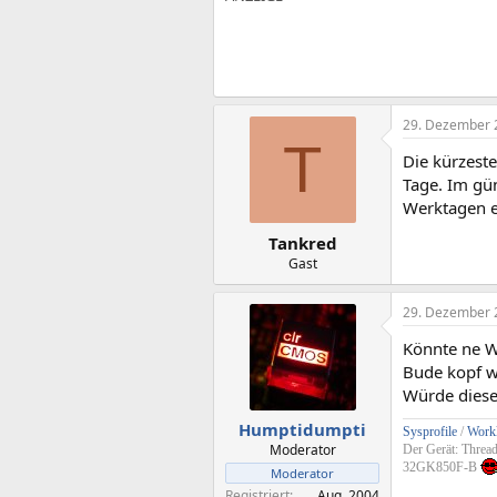
29. Dezember 
T
Die kürzeste
Tage. Im gün
Werktagen e
Tankred
Gast
29. Dezember 
Könnte ne W
Bude kopf we
Würde diese
Humptidumpti
Sysprofile
/
Workl
Moderator
Der Gerät: Threa
32GK850F-B
Moderator
Registriert
Aug. 2004