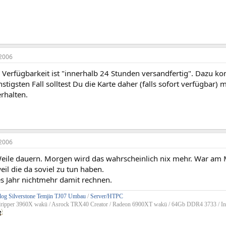
2006
 Verfügbarkeit ist "innerhalb 24 Stunden versandfertig". Dazu k
stigsten Fall solltest Du die Karte daher (falls sofort verfügbar)
rhalten.
2006
eile dauern. Morgen wird das wahrscheinlich nix mehr. War am M
il die da soviel zu tun haben.
s Jahr nichtmehr damit rechnen.
og Silverstone Temjin TJ07 Umbau
/
Server/HTPC
dripper 3960X wakü / Asrock TRX40 Creator / Radeon 6900XT wakü / 64Gb DDR4 3733 / In