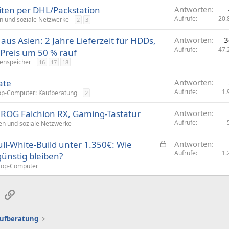
iten per DHL/Packstation
Antworten
Aufrufe
20.
n und soziale Netzwerke
2
3
aus Asien: 2 Jahre Lieferzeit für HDDs,
Antworten
3
Aufrufe
47.
reis um 50 % rauf
enspeicher
16
17
18
ate
Antworten
Aufrufe
1.
op-Computer: Kaufberatung
2
 ROG Falchion RX, Gaming-Tastatur
Antworten
Aufrufe
en und soziale Netzwerke
G
ll-White-Build unter 1.350€: Wie
Antworten
e
Aufrufe
1.
günstig bleiben?
s
top-Computer
p
e
sApp
E-Mail
Link
r
r
t
aufberatung