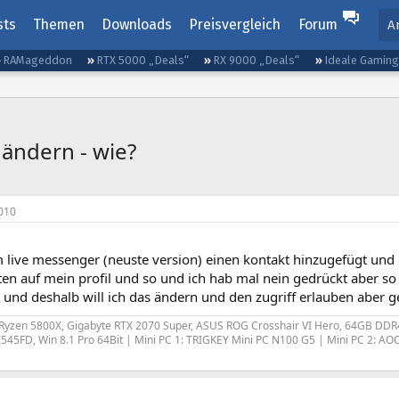
sts
Themen
Downloads
Preisvergleich
Forum
A
RAMageddon
RTX 5000 „Deals“
RX 9000 „Deals“
Ideale Gamin
 ändern - wie?
010
m live messenger (neuste version) einen kontakt hinzugefügt un
hten auf mein profil und so und ich hab mal nein gedrückt aber s
. und deshalb will ich das ändern und den zugriff erlauben aber 
yzen 5800X, Gigabyte RTX 2070 Super, ASUS ROG Crosshair VI Hero, 64GB DDR4
45FD, Win 8.1 Pro 64Bit | Mini PC 1: TRIGKEY Mini PC N100 G5 | Mini PC 2: 