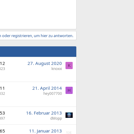
 oder registrieren, um hier zu antworten.
12
27. August 2020
K
823
knoxxi
11
21. April 2014
H
332
hey007700
53
16. Februar 2013
497
dMopp
65
11. Januar 2013