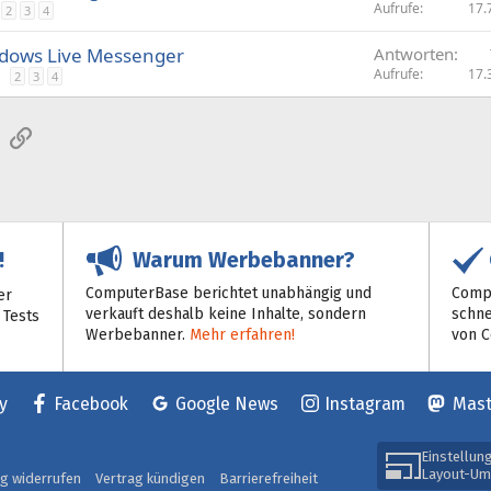
Aufrufe
17.
2
3
4
ndows Live Messenger
Antworten
Aufrufe
17.
2
3
4
sApp
E-Mail
Link
Warum Werbebanner?
!
ComputerBase berichtet unabhängig und
Compu
er
verkauft deshalb keine Inhalte, sondern
schne
 Tests
Werbebanner.
Mehr erfahren!
von 
y
Facebook
Google News
Instagram
Mas
Einstellun
Layout-Um
ag widerrufen
Vertrag kündigen
Barrierefreiheit