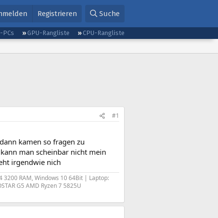
nmelden
Registrieren
Suche
g-PCs
GPU-Rangliste
CPU-Rangliste
#1
d dann kamen so fragen zu
o kann man scheinbar nicht mein
geht irgendwie nich
 3200 RAM, Windows 10 64Bit | Laptop:
AOOSTAR G5 AMD Ryzen 7 5825U