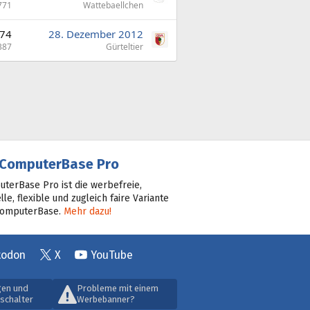
771
Wattebaellchen
74
28. Dezember 2012
387
Gürteltier
ComputerBase Pro
terBase Pro ist die werbefreie,
lle, flexible und zugleich faire Variante
ComputerBase.
Mehr dazu!
todon
X
YouTube
gen und
Probleme mit einem
schalter
Werbebanner?