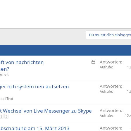
Du musst dich einloggen
G
nft von nachrichten
Antworten
e
Aufrufe
1.
hen?
s
erheit
p
er nch system neu aufsetzen
e
Antworten
Aufrufe
1.
r
r
 und Text
t
rt Wechsel von Live Messenger zu Skype
Antworten
Aufrufe
12.
2
3
Abschaltung am 15. März 2013
Antworten