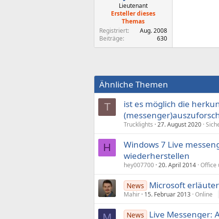
Lieutenant
Ersteller dieses
Themas
Registriert
Aug. 2008
Beiträge
630
Ähnliche Themen
ist es möglich die herku
T
(messenger)auszuforsc
Trucklights
27. August 2020
Sich
Windows 7 Live messeng
H
wiederherstellen
hey007700
20. April 2014
Office
Microsoft erläute
News
Mahir
15. Februar 2013
Online
Live Messenger: 
News
M