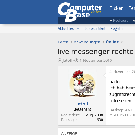
Ticker
Te
Podcast
Aktuelles
Leserartikel
Regeln
Foren
Anwendungen
Online
live messenger rechte
E
E
Jatoll
4. November 2010
r
r
s
s
4. November 2
t
t
hallo,
e
e
l
l
ich hab bei
l
l
zugriffsrec
e
t
foto sehen..
Jatoll
r
a
m
Lieutenant
Desktop: AMD R
Registriert
Aug. 2008
MSI GP60-PROI5
Beiträge
630