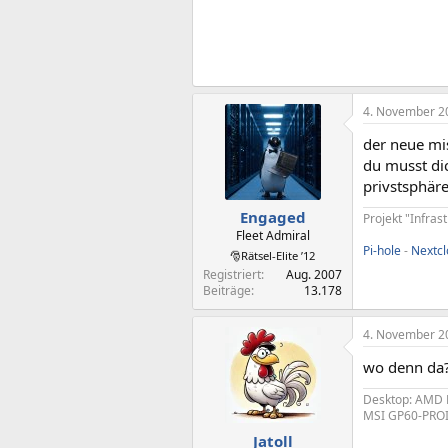
4. November 2
der neue mis
du musst di
privstsphäre
Engaged
Projekt "Infras
Fleet Admiral
Pi-hole
-
Nextc
🎅Rätsel-Elite ’12
Registriert
Aug. 2007
Beiträge
13.178
4. November 2
wo denn da? 
Desktop: AMD R
MSI GP60-PROI5
Jatoll