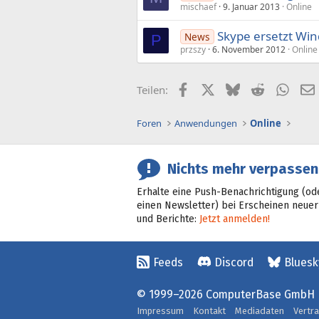
mischaef
9. Januar 2013
Online
Skype ersetzt Wi
News
P
przszy
6. November 2012
Online
Facebook
X (Twitter)
Bluesky
Reddit
What
Teilen:
Foren
Anwendungen
Online
Nichts mehr verpassen
Erhalte eine Push-Benachrichtigung (od
einen Newsletter) bei Erscheinen neuer
und Berichte:
Jetzt anmelden!
Feeds
Discord
Bluesk
© 1999–2026 ComputerBase GmbH
Impressum
Kontakt
Mediadaten
Vertr