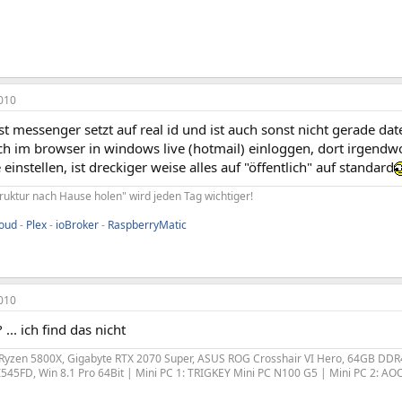
010
t messenger setzt auf real id und ist auch sonst nicht gerade da
ch im browser in windows live (hotmail) einloggen, dort irgendw
 einstellen, ist dreckiger weise alles auf "öffentlich" auf standard
truktur nach Hause holen" wird jeden Tag wichtiger!
loud
-
Plex
-
ioBroker
-
RaspberryMatic
010
... ich find das nicht
yzen 5800X, Gigabyte RTX 2070 Super, ASUS ROG Crosshair VI Hero, 64GB DDR4
45FD, Win 8.1 Pro 64Bit | Mini PC 1: TRIGKEY Mini PC N100 G5 | Mini PC 2: 