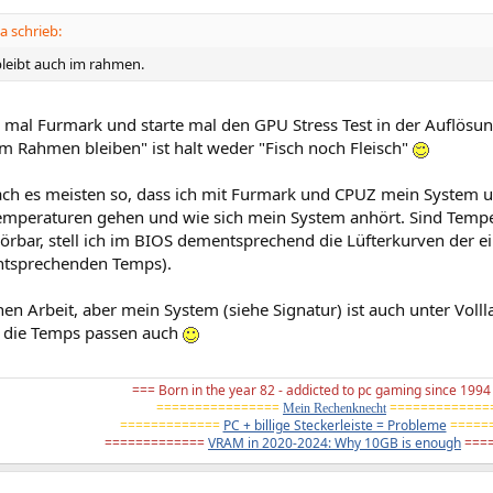
 schrieb:
bleibt auch im rahmen.
ie mal Furmark und starte mal den GPU Stress Test in der Auflösu
Im Rahmen bleiben" ist halt weder "Fisch noch Fleisch"
ach es meisten so, dass ich mit Furmark und CPUZ mein System un
emperaturen gehen und wie sich mein System anhört. Sind Tempe
hörbar, stell ich im BIOS dementsprechend die Lüfterkurven der ei
entsprechenden Temps).
chen Arbeit, aber mein System (siehe Signatur) ist auch unter Volll
d die Temps passen auch
=== Born in the year 82 - addicted to pc gaming since 199
================
=============
Mein Rechenknecht
=============
PC + billige Steckerleiste = Probleme
=====
=============
VRAM in 2020-2024: Why 10GB is enough
====