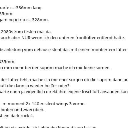
 karte ist 336mm lang.
 285mm.
gaming x trio ist 328mm.
e 2080s zum testen mal da.
 auch aber NUR wenn ich den unteren frontlüfter entfernt hatte.
iebsanleitung vom gehäuse steht das mit einem montiertem lüft
 335mm.
n mm mehr bei der suprim mache ich mir keine sorgen..
 der lüfter fehlt mache ich mir eher sorgen ob die suprim dann 
uft die dann ja wieder heißer oder?
arte dann ja eigentlich direkt ihre eigene frischluft ansaugen kan
d im moment 2x 140er silent wings 3 vorne.
 hinten und zwei oben.
st ein dark rock 4.
ting etc würde ich lieber die finger davon lassen.