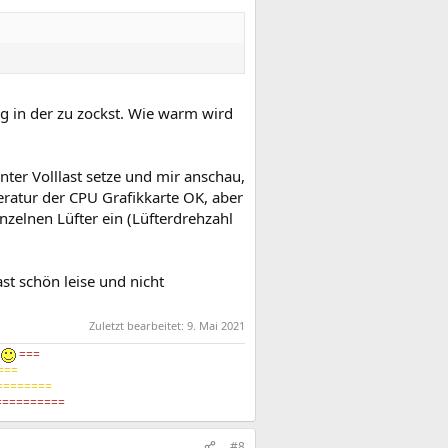
ng in der zu zockst. Wie warm wird
ter Volllast setze und mir anschau,
ratur der CPU Grafikkarte OK, aber
nzelnen Lüfter ein (Lüfterdrehzahl
ast schön leise und nicht
Zuletzt bearbeitet:
9. Mai 2021
4
===
===
========
=========
#8