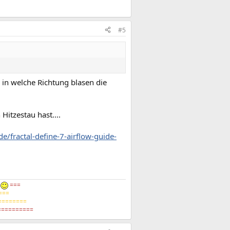
#5
 in welche Richtung blasen die
Hitzestau hast....
e/fractal-define-7-airflow-guide-
4
===
===
========
=========