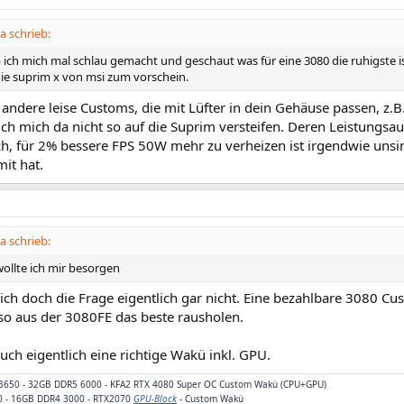
 schrieb:
 ich mich mal schlau gemacht und geschaut was für eine 3080 die ruhigste is
ie suprim x von msi zum vorschein.
 andere leise Customs, die mit Lüfter in dein Gehäuse passen, z.B
ich mich da nicht so auf die Suprim versteifen. Deren Leistungs
ch, für 2% bessere FPS 50W mehr zu verheizen ist irgendwie unsin
it hat.
 schrieb:
wollte ich mir besorgen
 sich doch die Frage eigentlich gar nicht. Eine bezahlbare 3080
so aus der 3080FE das beste rausholen.
uch eigentlich eine richtige Wakü inkl. GPU.
 B650 - 32GB DDR5 6000 - KFA2 RTX 4080 Super OC Custom Wakü (CPU+GPU)
0 - 16GB DDR4 3000 - RTX2070
GPU-Block
- Custom Wakü