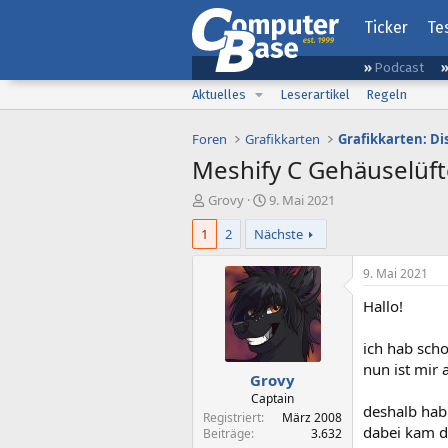
Ticker
Te
Podcast
Aktuelles
Leserartikel
Regeln
Foren
Grafikkarten
Grafikkarten: D
Meshify C Gehäuselüft
E
E
Grovy
9. Mai 2021
r
r
1
2
Nächste
s
s
t
t
e
e
9. Mai 2021
l
l
Hallo!
l
l
e
t
r
a
ich hab scho
m
nun ist mir
Grovy
Captain
deshalb hab 
Registriert
März 2008
dabei kam d
Beiträge
3.632