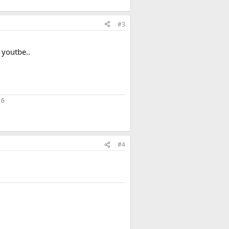
#3
 youtbe..
16
#4