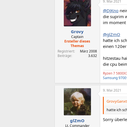
9. Mai 2021
@DJKno
nein
die suprim w
im moment n
Grovy
@glZmO
Captain
hatte ich s
Ersteller dieses
Themas
einen 120er
Registriert
März 2008
Beiträge
3.632
hitzestau ha
die cpu bei
Ryzen 7 5800X
Samsung 970E
9. Mai 2021
GrovyGanxta
hatte ich s
Sorry überle
glZmO
Lt. Commander