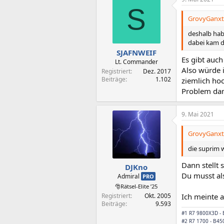
S
GrovyGanxta
deshalb hab
dabei kam d
SJAFNWEIF
Es gibt auch
Lt. Commander
Also würde 
Registriert
Dez. 2017
Beiträge
1.102
ziemlich ho
Problem dam
9. Mai 2021
GrovyGanxta
die suprim 
Dann stellt
DJKno
Du musst al
Admiral
PRO
🎅Rätsel-Elite ’25
Registriert
Okt. 2005
Ich meinte a
Beiträge
9.593
#1 R7 9800X3D -
#2 R7 1700 - B45