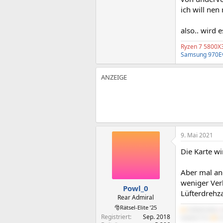
ich will nen
also.. wird
Ryzen 7 5800X
Samsung 970E
9. Mai 2021
Die Karte w
Aber mal an
weniger Ver
Powl_0
Lüfterdrehz
Rear Admiral
🎅Rätsel-Elite ’25
#1
5700X3D B550
|
Registriert
Sep. 2018
IdeaPad 5 Pro
#5
2x