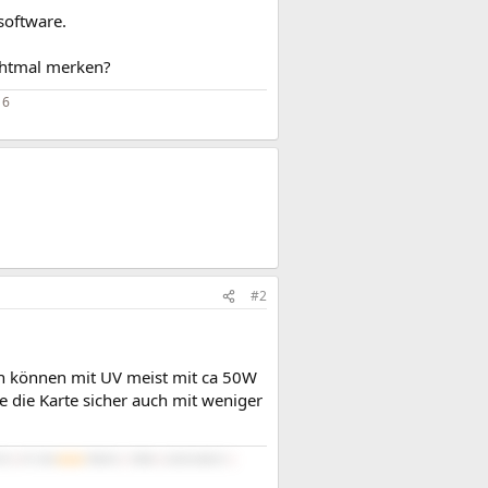
software.
ichtmal merken?
16
#2
en können mit UV meist mit ca 50W
 die Karte sicher auch mit weniger
/16
|
PC-D60
#4/M
7840HS
|
780M
|
32GB 6400/21
|