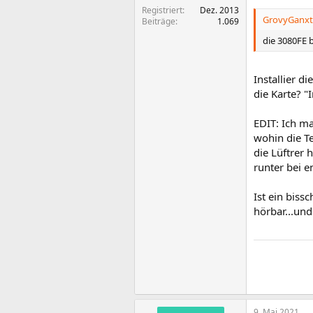
Registriert
Dez. 2013
GrovyGanxta
Beiträge
1.069
die 3080FE 
Installier d
die Karte? "
EDIT: Ich m
wohin die T
die Lüftrer 
runter bei 
Ist ein biss
hörbar...un
9. Mai 2021