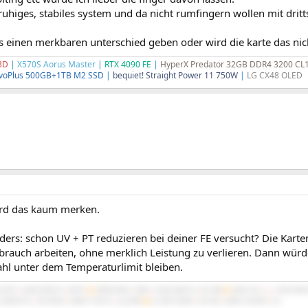
 ruhiges, stabiles system und da nicht rumfingern wollen mit dritt
 es einen merkbaren unterschied geben oder wird die karte das n
3D
|
X570S Aorus Master
|
RTX 4090 FE
|
HyperX Predator 32GB DDR4 3200 CL
voPlus 500GB+1TB M2 SSD
|
bequiet! Straight Power 11 750W
|
LG CX48 OLED
ird das kaum merken.
ders: schon UV + PT reduzieren bei deiner FE versucht? Die Kart
brauch arbeiten, ohne merklich Leistung zu verlieren. Dann würde
ahl unter dem Temperaturlimit bleiben.
5070Ti
|
64GB 3600/16
|
NATX²
#2
3900X B450
|
4060
|
32GB 3600/16
|
BT-06B
#3
3600 C6H
|
x
|
16GB 3600
 X5680 SR-2
|
R9 295X2
|
48GB 1720/10
|
Cast 808
#6
2x X5675 Z8NA
|
RX 560
|
48GB 1333/9R
|
G3