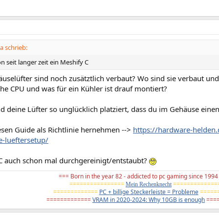
 schrieb:
n seit langer zeit ein Meshify C
uselüfter sind noch zusätztlich verbaut? Wo sind sie verbaut und
he CPU und was für ein Kühler ist drauf montiert?
ind deine Lüfter so unglücklich platziert, dass du im Gehäuse einen 
iesen Guide als Richtlinie hernehmen -->
https://hardware-helden.d
-lueftersetup/
C auch schon mal durchgereinigt/entstaubt?
=== Born in the year 82 - addicted to pc gaming since 199
================
=============
Mein Rechenknecht
=============
PC + billige Steckerleiste = Probleme
=====
=============
VRAM in 2020-2024: Why 10GB is enough
====