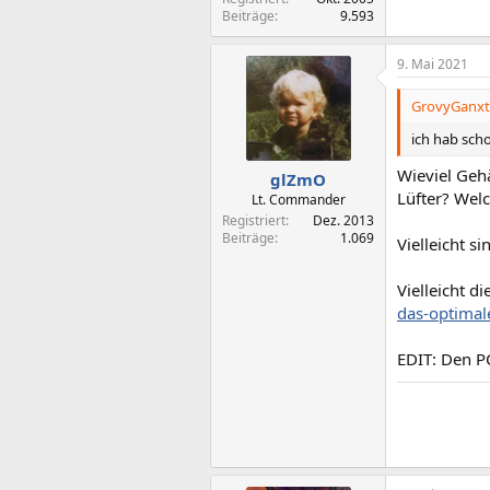
Beiträge
9.593
9. Mai 2021
GrovyGanxta
ich hab scho
Wieviel Gehä
glZmO
Lüfter? Welc
Lt. Commander
Registriert
Dez. 2013
Beiträge
1.069
Vielleicht s
Vielleicht d
das-optimale
EDIT: Den P