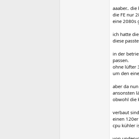
aaaber.. die
die FE nur
eine 2080s 
ich hatte di
diese passte
in der betr
passen.
ohne lüfter
um den eine
aber da nun
ansonsten lä
obwohl die k
verbaut sin
einen 120er
cpu kühler i
von undervol