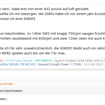
 nein.. habe erst von einer AiO zurück auf luft gerüstet.
ollte ich mir besorgen. die 2080s hatte ich vor einem jahr kurzzei
utze ich eine 3080FE
chon beschrieben. 2x 140er SW3 mit knapp 750rpm saugen frischlu
 hinten rausblasend mit 850rpm und zwei 120er oben mit auch 
lte ich für sehr unwahrscheinlich. die 3080FE bleibt auch im rah
m RDR2 spielen auch bei um die 73c max..
3D
|
X570S Aorus Master
|
RTX 4090 FE
|
HyperX Predator 32GB DDR4 3200 CL
voPlus 500GB+1TB M2 SSD
|
bequiet! Straight Power 11 750W
|
LG CX48 OLED
 schrieb:
chon beschrieben.
sen...