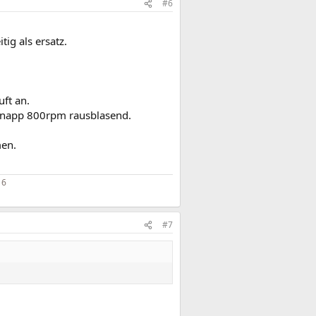
#6
tig als ersatz.
ft an.
knapp 800rpm rausblasend.
men.
16
#7