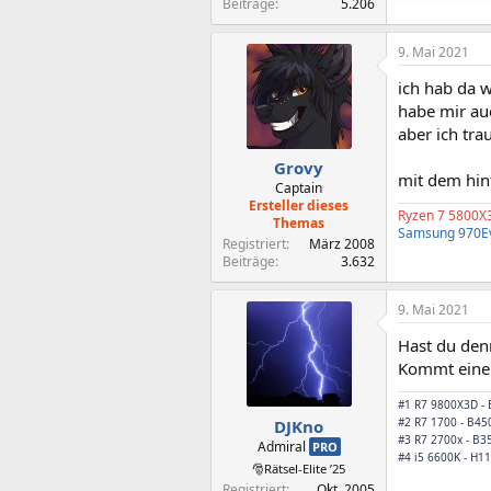
Beiträge
5.206
9. Mai 2021
ich hab da 
habe mir au
aber ich tra
Grovy
mit dem hint
Captain
Ersteller dieses
Ryzen 7 5800X
Themas
Samsung 970E
Registriert
März 2008
Beiträge
3.632
9. Mai 2021
Hast du denn
Kommt eine 
#1 R7 9800X3D -
#2 R7 1700 - B45
DJKno
#3 R7 2700x - B3
Admiral
PRO
#4 i5 6600K - H1
🎅Rätsel-Elite ’25
Registriert
Okt. 2005