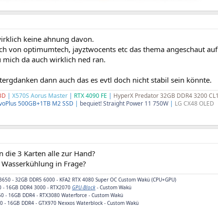
wirklich keine ahnung davon.
ch von optimumtech, jayztwocents etc das thema angeschaut auf
u mich da auch wirklich ned ran.
ergdanken dann auch das es evtl doch nicht stabil sein könnte.
3D
|
X570S Aorus Master
|
RTX 4090 FE
|
HyperX Predator 32GB DDR4 3200 CL
voPlus 500GB+1TB M2 SSD
|
bequiet! Straight Power 11 750W
|
LG CX48 OLED
 die 3 Karten alle zur Hand?
Wasserkühlung in Frage?
 B650 - 32GB DDR5 6000 - KFA2 RTX 4080 Super OC Custom Wakü (CPU+GPU)
0 - 16GB DDR4 3000 - RTX2070
GPU-Block
- Custom Wakü
50 - 16GB DDR4 - RTX3080 Waterforce - Custom Wakü
10 - 16GB DDR4 -
GTX970 Nexxos Waterblock
- Custom Wakü