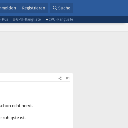
nmelden
Registrieren
Suche
g-PCs
GPU-Rangliste
CPU-Rangliste
#1
schon echt nervt.
ruhigste ist.