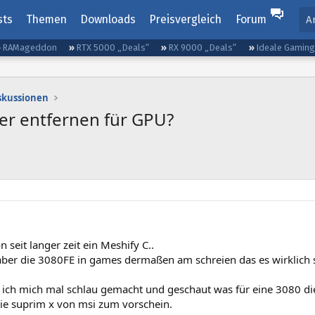
sts
Themen
Downloads
Preisvergleich
Forum
A
RAMageddon
RTX 5000 „Deals“
RX 9000 „Deals“
Ideale Gamin
iskussionen
er entfernen für GPU?
n seit langer zeit ein Meshify C..
 aber die 3080FE in games dermaßen am schreien das es wirklich 
ich mich mal schlau gemacht und geschaut was für eine 3080 die 
ie suprim x von msi zum vorschein.