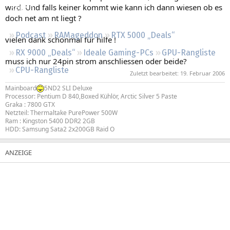
wird. Und falls keiner kommt wie kann ich dann wiesen ob es
Regeln
doch net am nt liegt ?
Podcast
RAMageddon
RTX 5000 „Deals“
vielen dank schonmal für hilfe !
RX 9000 „Deals“
Ideale Gaming-PCs
GPU-Rangliste
muss ich nur 24pin strom anschliessen oder beide?
CPU-Rangliste
Zuletzt bearbeitet:
19. Februar 2006
Mainboard
5ND2 SLI Deluxe
Processor: Pentium D 840,Boxed Kühlör, Arctic Silver 5 Paste
Graka : 7800 GTX
Netzteil: Thermaltake PurePower 500W
Ram : Kingston 5400 DDR2 2GB
HDD: Samsung Sata2 2x200GB Raid O