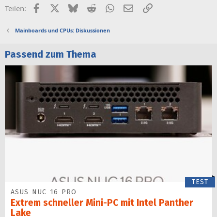
Facebook
X (Twitter)
Bluesky
Reddit
WhatsApp
E-Mail
Link
Teilen:
Mainboards und CPUs: Diskussionen
Passend zum Thema
TEST
ASUS NUC 16 PRO
Extrem schneller Mini-PC mit Intel Panther
Lake