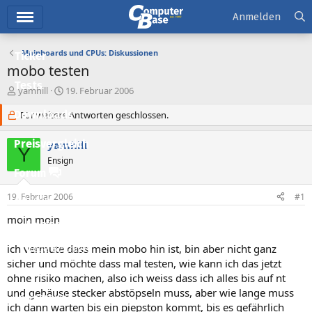
Hauptmenü
Anmelden
Mainboards und CPUs: Diskussionen
Ticker
mobo testen
Tests
E
E
yamhill
19. Februar 2006
r
r
Downloads
s
Für weitere Antworten geschlossen.
s
t
t
e
e
Preisvergleich
yamhill
Y
l
l
Ensign
l
l
Forum
e
t
r
a
19. Februar 2006
#1
Aktuelles
m
moin moin
Empfohlene Inhalte
ich vermute dass mein mobo hin ist, bin aber nicht ganz
Neue Beiträge
sicher und möchte dass mal testen, wie kann ich das jetzt
Neueste Aktivitäten
ohne risiko machen, also ich weiss dass ich alles bis auf nt
und gehäuse stecker abstöpseln muss, aber wie lange muss
Leserartikel
ich dann warten bis ein piepston kommt, bis es gefährlich