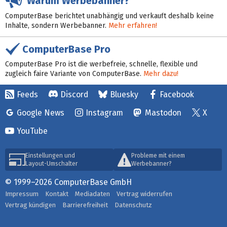
Warum Werbebanner?
ComputerBase berichtet unabhängig und verkauft deshalb keine
Inhalte, sondern Werbebanner.
Mehr erfahren!
ComputerBase Pro
ComputerBase Pro ist die werbefreie, schnelle, flexible und
zugleich faire Variante von ComputerBase.
Mehr dazu!
Feeds
Discord
Bluesky
Facebook
Google News
Instagram
Mastodon
X
YouTube
Einstellungen und
Probleme mit einem
Layout-Umschalter
Werbebanner?
© 1999–2026 ComputerBase GmbH
Impressum
Kontakt
Mediadaten
Vertrag widerrufen
Vertrag kündigen
Barrierefreiheit
Datenschutz