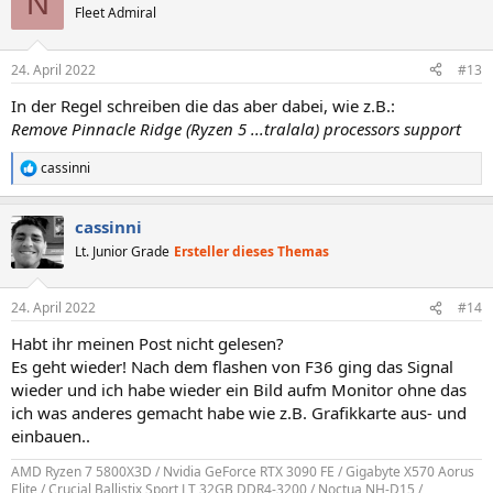
N
t
Fleet Admiral
i
o
n
24. April 2022
#13
e
n
In der Regel schreiben die das aber dabei, wie z.B.:
:
Remove Pinnacle Ridge (Ryzen 5 ...tralala) processors support
cassinni
R
e
a
cassinni
k
t
Lt. Junior Grade
Ersteller dieses Themas
i
o
n
24. April 2022
#14
e
n
Habt ihr meinen Post nicht gelesen?
:
Es geht wieder! Nach dem flashen von F36 ging das Signal
wieder und ich habe wieder ein Bild aufm Monitor ohne das
ich was anderes gemacht habe wie z.B. Grafikkarte aus- und
einbauen..
AMD Ryzen 7 5800X3D / Nvidia GeForce RTX 3090 FE / Gigabyte X570 Aorus
Elite / Crucial Ballistix Sport LT 32GB DDR4-3200 / Noctua NH-D15 /