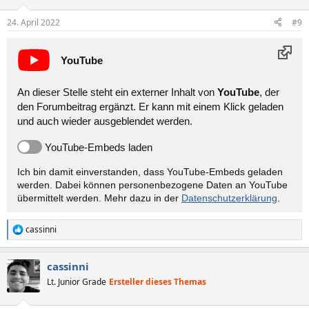
24. April 2022
#9
YouTube
An dieser Stelle steht ein externer Inhalt von
YouTube
, der
den Forumbeitrag ergänzt. Er kann mit einem Klick geladen
und auch wieder ausgeblendet werden.
YouTube-Embeds laden
Ich bin damit einverstanden, dass YouTube-Embeds geladen
werden. Dabei können personen­bezogene Daten an YouTube
übermittelt werden. Mehr dazu in der
Datenschutzerklärung
.
cassinni
R
e
a
cassinni
k
t
Lt. Junior Grade
Ersteller dieses Themas
i
o