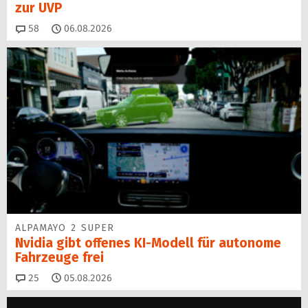
zur UVP
Kommentare
58
06.08.2026
ALPAMAYO 2 SUPER
Nvidia gibt offenes KI-Modell für autonome
Fahrzeuge frei
Kommentare
25
05.08.2026