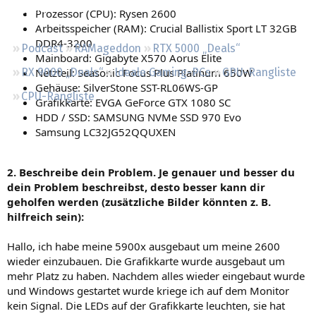
Regeln
Prozessor (CPU): Rysen 2600
Arbeitsspeicher (RAM): Crucial Ballistix Sport LT 32GB
DDR4-3200
Podcast
RAMageddon
RTX 5000 „Deals“
Mainboard: Gigabyte X570 Aorus Elite
Netzteil: Seasonic Focus Plus Platinum 650W
RX 9000 „Deals“
Ideale Gaming-PCs
GPU-Rangliste
Gehäuse: SilverStone SST-RL06WS-GP
CPU-Rangliste
Grafikkarte: EVGA GeForce GTX 1080 SC
HDD / SSD: SAMSUNG NVMe SSD 970 Evo
Samsung LC32JG52QQUXEN
2. Beschreibe dein Problem. Je genauer und besser du
dein Problem beschreibst, desto besser kann dir
geholfen werden (zusätzliche Bilder könnten z. B.
hilfreich sein):
Hallo, ich habe meine 5900x ausgebaut um meine 2600
wieder einzubauen. Die Grafikkarte wurde ausgebaut um
mehr Platz zu haben. Nachdem alles wieder eingebaut wurde
und Windows gestartet wurde kriege ich auf dem Monitor
kein Signal. Die LEDs auf der Grafikkarte leuchten, sie hat