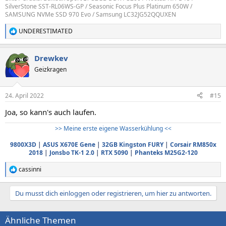
SilverStone SST-RL06WS-GP / Seasonic Focus Plus Platinum 650W /
SAMSUNG NVMe SSD 970 Evo / Samsung LC32JG52QQUXEN
UNDERESTIMATED
R
e
a
Drewkev
k
t
Geizkragen
i
o
n
24. April 2022
#15
e
n
Joa, so kann's auch laufen.
:
>> Meine erste eigene Wasserkühlung <<
9800X3D
|
ASUS X670E Gene
|
32GB Kingston FURY
|
Corsair RM850x
2018
|
Jonsbo TK-1 2.0
|
RTX 5090
|
Phanteks M25G2-120
cassinni
R
e
a
Du musst dich einloggen oder registrieren, um hier zu antworten.
k
t
i
Ähnliche Themen
o