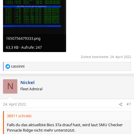
1650756479333.png
63,3 KB · Aufrufe: 247
Zuletzt bearbeitet:
24. April 2022
cassinni
R
e
a
Nickel
k
N
t
Fleet Admiral
i
o
n
24. April 2022
#7
e
n
38911 schrieb:
:
Falls du das aktuellste Bios 37a drauf hast, wird laut SMU Checker
Pinnacle Ridge nicht mehr unterstützt.