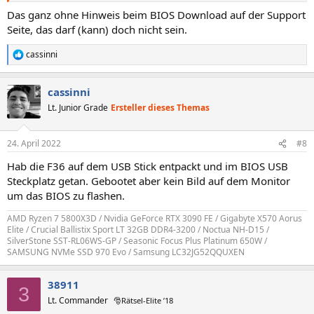
Das ganz ohne Hinweis beim BIOS Download auf der Support
Seite, das darf (kann) doch nicht sein.
cassinni
R
e
a
cassinni
k
t
Lt. Junior Grade
Ersteller dieses Themas
i
o
n
24. April 2022
#8
e
n
Hab die F36 auf dem USB Stick entpackt und im BIOS USB
:
Steckplatz getan. Gebootet aber kein Bild auf dem Monitor
um das BIOS zu flashen.
AMD Ryzen 7 5800X3D / Nvidia GeForce RTX 3090 FE / Gigabyte X570 Aorus
Elite / Crucial Ballistix Sport LT 32GB DDR4-3200 / Noctua NH-D15 /
SilverStone SST-RL06WS-GP / Seasonic Focus Plus Platinum 650W /
SAMSUNG NVMe SSD 970 Evo / Samsung LC32JG52QQUXEN
38911
3
Lt. Commander
🎅Rätsel-Elite ’18