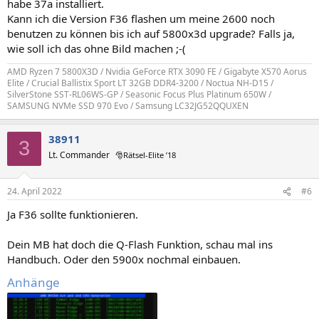
habe 37a installiert.
Kann ich die Version F36 flashen um meine 2600 noch
benutzen zu können bis ich auf 5800x3d upgrade? Falls ja,
wie soll ich das ohne Bild machen ;-(
AMD Ryzen 7 5800X3D / Nvidia GeForce RTX 3090 FE / Gigabyte X570 Aorus
Elite / Crucial Ballistix Sport LT 32GB DDR4-3200 / Noctua NH-D15 /
SilverStone SST-RL06WS-GP / Seasonic Focus Plus Platinum 650W /
SAMSUNG NVMe SSD 970 Evo / Samsung LC32JG52QQUXEN
38911
3
Lt. Commander
🎅Rätsel-Elite ’18
24. April 2022
#6
Ja F36 sollte funktionieren.
Dein MB hat doch die Q-Flash Funktion, schau mal ins
Handbuch. Oder den 5900x nochmal einbauen.
Anhänge