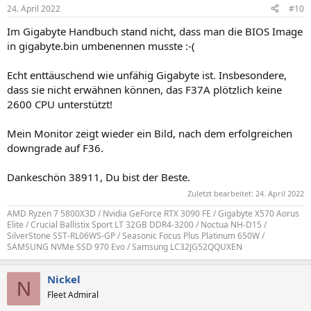
n
24. April 2022
#10
e
n
Im Gigabyte Handbuch stand nicht, dass man die BIOS Image
:
in gigabyte.bin umbenennen musste :-(
Echt enttäuschend wie unfähig Gigabyte ist. Insbesondere,
dass sie nicht erwähnen können, das F37A plötzlich keine
2600 CPU unterstützt!
Mein Monitor zeigt wieder ein Bild, nach dem erfolgreichen
downgrade auf F36.
Dankeschön 38911, Du bist der Beste.
Zuletzt bearbeitet:
24. April 2022
AMD Ryzen 7 5800X3D / Nvidia GeForce RTX 3090 FE / Gigabyte X570 Aorus
Elite / Crucial Ballistix Sport LT 32GB DDR4-3200 / Noctua NH-D15 /
SilverStone SST-RL06WS-GP / Seasonic Focus Plus Platinum 650W /
SAMSUNG NVMe SSD 970 Evo / Samsung LC32JG52QQUXEN
Nickel
N
Fleet Admiral