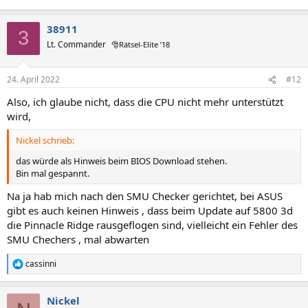
38911
3
Lt. Commander
🎅Rätsel-Elite ’18
24. April 2022
#12
Also, ich glaube nicht, dass die CPU nicht mehr unterstützt
wird,
Nickel schrieb:
das würde als Hinweis beim BIOS Download stehen.
Bin mal gespannt.
Na ja hab mich nach den SMU Checker gerichtet, bei ASUS
gibt es auch keinen Hinweis , dass beim Update auf 5800 3d
die Pinnacle Ridge rausgeflogen sind, vielleicht ein Fehler des
SMU Chechers , mal abwarten
cassinni
R
e
a
Nickel
k