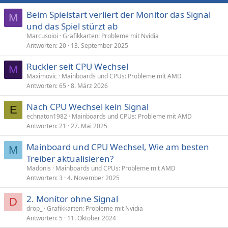
n
e
Beim Spielstart verliert der Monitor das Signal
M
n
und das Spiel stürzt ab
:
Marcusoioi
Grafikkarten: Probleme mit Nvidia
Antworten
20
13. September 2025
Ruckler seit CPU Wechsel
M
Maximovic
Mainboards und CPUs: Probleme mit AMD
Antworten
65
8. März 2026
Nach CPU Wechsel kein Signal
E
echnaton1982
Mainboards und CPUs: Probleme mit AMD
Antworten
21
27. Mai 2025
Mainboard und CPU Wechsel, Wie am besten
M
Treiber aktualisieren?
Madonis
Mainboards und CPUs: Probleme mit AMD
Antworten
3
4. November 2025
2. Monitor ohne Signal
D
drop_
Grafikkarten: Probleme mit Nvidia
Antworten
5
11. Oktober 2024