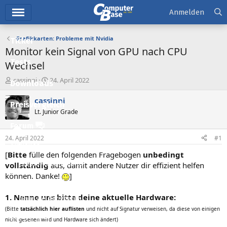
Hauptmenü
Anmelden
Grafikkarten: Probleme mit Nvidia
Ticker
Monitor kein Signal von GPU nach CPU
Tests
Wechsel
E
E
cassinni
24. April 2022
Downloads
r
r
s
s
cassinni
Preisvergleich
t
t
Lt. Junior Grade
e
e
l
l
Forum
l
l
24. April 2022
#1
e
t
Aktuelles
r
a
[
Bitte
fülle den folgenden Fragebogen
unbedingt
m
Empfohlene Inhalte
vollständig
aus, damit andere Nutzer dir effizient helfen
können. Danke!
]
Neue Beiträge
1. Nenne uns bitte deine aktuelle Hardware:
Neueste Aktivitäten
(Bitte
tatsächlich hier auflisten
und nicht auf Signatur verweisen, da diese von einigen
Leserartikel
nicht gesehen wird und Hardware sich ändert)