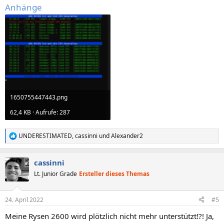
Anhänge
1650755447443.png
62,4 KB · Aufrufe: 287
UNDERESTIMATED
,
cassinni
und
Alexander2
R
e
a
cassinni
k
t
Lt. Junior Grade
Ersteller dieses Themas
i
o
n
24. April 2022
#5
e
n
Meine Rysen 2600 wird plötzlich nicht mehr unterstützt!?! Ja,
: