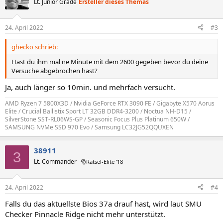
Lt. Junior Grade
Ersteller dieses Themas
24. April 2022
#3
ghecko schrieb:
Hast du ihm mal ne Minute mit dem 2600 gegeben bevor du deine
Versuche abgebrochen hast?
Ja, auch länger so 10min. und mehrfach versucht.
AMD Ryzen 7 5800X3D / Nvidia GeForce RTX 3090 FE / Gigabyte X570 Aorus
Elite / Crucial Ballistix Sport LT 32GB DDR4-3200 / Noctua NH-D15 /
SilverStone SST-RL06WS-GP / Seasonic Focus Plus Platinum 650W /
SAMSUNG NVMe SSD 970 Evo / Samsung LC32JG52QQUXEN
38911
3
Lt. Commander
🎅Rätsel-Elite ’18
24. April 2022
#4
Falls du das aktuellste Bios 37a drauf hast, wird laut SMU
Checker Pinnacle Ridge nicht mehr unterstützt.