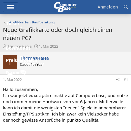
Hauptmenü
Anmelden
Grafikkarten: Kaufberatung
Ticker
Neue Grafikkarte oder doch gleich einen
Tests
neuen PC?
E
E
ThomasHaHa
1. Mai 2022
Downloads
r
r
s
s
ThomasHaHa
T
Preisvergleich
t
t
Cadet 4th Year
e
e
l
l
Forum
l
l
1. Mai 2022
#1
e
t
Aktuelles
r
a
Hallo zusammen,
m
Empfohlene Inhalte
Ich war jetzt einige Jahre inaktiv auf Computerbase, und nutze
noch immer meine Hardware von vor 6 Jahren. Mittlerweile
Neue Beiträge
kann ich damit die wenigsten "neuen" Spiele in annehmbarer
Einstellung/FPS zocken. Ich bin zwar kein Vielzocker habe
Neueste Aktivitäten
dennoch gewisse Ansprüche in punkto Qualität.
Leserartikel