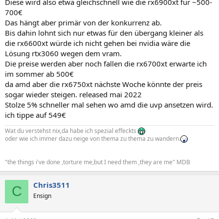
Diese wird also etwa gleichschnell wie die rx6900xt für ~500-
700€
Das hängt aber primär von der konkurrenz ab.
Bis dahin lohnt sich nur etwas für den übergang kleiner als
die rx6600xt würde ich nicht gehen bei nvidia wäre die
Lösung rtx3060 wegen dem vram.
Die preise werden aber noch fallen die rx6700xt erwarte ich
im sommer ab 500€
da amd aber die rx6750xt nächste Woche könnte der preis
sogar wieder steigen. released mai 2022
Stolze 5% schneller mal sehen wo amd die uvp ansetzen wird.
ich tippe auf 549€
Wat du verstehst nix,da habe ich spezial effeckts
oder wie ich immer dazu neige von thema zu thema zu wandern.
"the things i've done ,torture me,but I need them ,they are me" MDB
Chris3511
C
Ensign