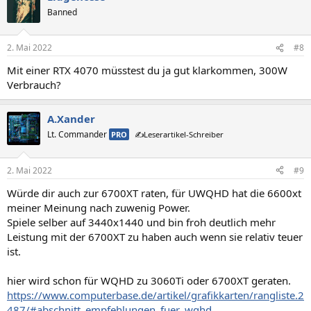
Banned
2. Mai 2022
#8
Mit einer RTX 4070 müsstest du ja gut klarkommen, 300W
Verbrauch?
A.Xander
Lt. Commander
PRO
✍️Leserartikel-Schreiber
2. Mai 2022
#9
Würde dir auch zur 6700XT raten, für UWQHD hat die 6600xt
meiner Meinung nach zuwenig Power.
Spiele selber auf 3440x1440 und bin froh deutlich mehr
Leistung mit der 6700XT zu haben auch wenn sie relativ teuer
ist.
hier wird schon für WQHD zu 3060Ti oder 6700XT geraten.
https://www.computerbase.de/artikel/grafikkarten/rangliste.2
487/#abschnitt_empfehlungen_fuer_wqhd