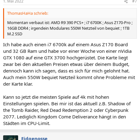
1. Mai 2022
#7
ThomasHaHa schrieb:
Momentan verbaut ist: AMD R9 390 PCS+ ; i7 6700K ; Asus Z170-Pro ;
16GB DDR4 ; irgendein Modulares 550W Netzteil von bequiet ; 1TB
M.2 SSD
Ich habe auch einen i7 6700k auf einem Asus Z170 Board
und 32 GB Ram und habe vor einer Woche von einer nVidia
GTX 1080 auf eine GTX 3700 hochgerüstet. Die Karte liegt
zwar bei den aktuellen Preisen etwas über deinem Budget,
dennoch kann ich sagen, dass es sich für mich gelohnt hat.
Auch mein 550W bequiet Netzteil kommt ohne Probleme mit
der Karte klar.
Kann so jetzt die meisten Spiele auf 4k mit hohen
Einstellungen spielen. Bei mir ist das aktuell z.B. Shadow of
the Tomb Raider, Red Dead Redemption 2 oder Cyberpunk
2077. Lediglich Kingdom Come Deliverance hängt in den
Städten im CPU-Limit.
Eidgenosse