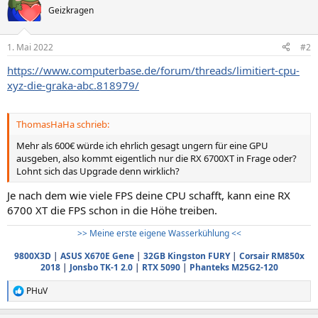
Geizkragen
1. Mai 2022
#2
https://www.computerbase.de/forum/threads/limitiert-cpu-
xyz-die-graka-abc.818979/
ThomasHaHa schrieb:
Mehr als 600€ würde ich ehrlich gesagt ungern für eine GPU
ausgeben, also kommt eigentlich nur die RX 6700XT in Frage oder?
Lohnt sich das Upgrade denn wirklich?
Je nach dem wie viele FPS deine CPU schafft, kann eine RX
6700 XT die FPS schon in die Höhe treiben.
>> Meine erste eigene Wasserkühlung <<
9800X3D
|
ASUS X670E Gene
|
32GB Kingston FURY
|
Corsair RM850x
2018
|
Jonsbo TK-1 2.0
|
RTX 5090
|
Phanteks M25G2-120
PHuV
R
e
a