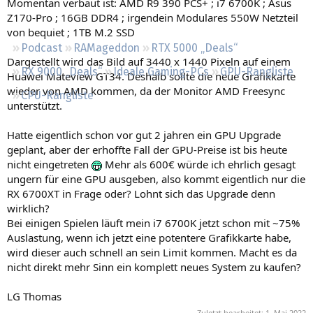
Momentan verbaut ist: AMD R9 390 PCS+ ; i7 6700K ; Asus
Regeln
Z170-Pro ; 16GB DDR4 ; irgendein Modulares 550W Netzteil
von bequiet ; 1TB M.2 SSD
Podcast
RAMageddon
RTX 5000 „Deals“
Dargestellt wird das Bild auf 3440 x 1440 Pixeln auf einem
RX 9000 „Deals“
Ideale Gaming-PCs
GPU-Rangliste
Huawei Mateview GT34. Deshalb sollte die neue Grafikkarte
wieder von AMD kommen, da der Monitor AMD Freesync
CPU-Rangliste
unterstützt.
Hatte eigentlich schon vor gut 2 jahren ein GPU Upgrade
geplant, aber der erhoffte Fall der GPU-Preise ist bis heute
nicht eingetreten
Mehr als 600€ würde ich ehrlich gesagt
ungern für eine GPU ausgeben, also kommt eigentlich nur die
RX 6700XT in Frage oder? Lohnt sich das Upgrade denn
wirklich?
Bei einigen Spielen läuft mein i7 6700K jetzt schon mit ~75%
Auslastung, wenn ich jetzt eine potentere Grafikkarte habe,
wird dieser auch schnell an sein Limit kommen. Macht es da
nicht direkt mehr Sinn ein komplett neues System zu kaufen?
LG Thomas
Zuletzt bearbeitet:
1. Mai 2022