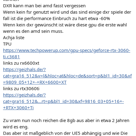
DXR kann man bei amd fasst vergessen
Wenn kein fsr genutzt wird und das sind einige dxr spiele der
fall ist die performance Einbruch zu hart etwa -60%
Wenn kein dxr gewünscht ist wäre diese gpu die erste wahl
wenn es den amd sein muss.
Achja liste
TPU
https://www.techpowerup.com/gpu-specs/geforce-rtx-3060-
ti.c3681
links zu rx6600xt
https://geizhals.de/?
cat=gra16_512&v=l&hloc=at&hloc=de&sort=p&bl1_id=30&xf
=9809_05+12+-+RX+6600+XT
links zu rtx3060ti
https://geizhals.de/?
cat=gra16_512&...rt=p&bl1_id=30&xf=9816_03+05+16+-
+RTX+3060+Ti
Zu vram nun noch reichen die 8gb aus aber in etwa 2 Jahren
wird es eng.
Das aber ist maßgeblich von der UE5 abhängig und wie Die