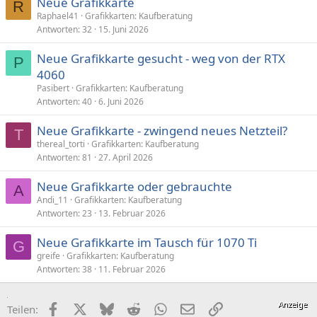
Neue Grafikkarte
R
Raphael41
Grafikkarten: Kaufberatung
Antworten
32
15. Juni 2026
Neue Grafikkarte gesucht - weg von der RTX
P
4060
Pasibert
Grafikkarten: Kaufberatung
Antworten
40
6. Juni 2026
Neue Grafikkarte - zwingend neues Netzteil?
T
thereal_torti
Grafikkarten: Kaufberatung
Antworten
81
27. April 2026
Neue Grafikkarte oder gebrauchte
A
Andi_11
Grafikkarten: Kaufberatung
Antworten
23
13. Februar 2026
Neue Grafikkarte im Tausch für 1070 Ti
G
greife
Grafikkarten: Kaufberatung
Antworten
38
11. Februar 2026
Facebook
X (Twitter)
Bluesky
Reddit
WhatsApp
E-Mail
Link
Teilen: