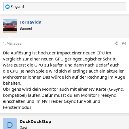
Pinguin1
R
e
a
Tornavida
k
t
Banned
i
o
n
1. Mai 2022
#4
e
n
Die Auflösung ist hoch,der Impact einer neuen CPU im
:
Vergleich zur einer neuen GPU geringer.Logischer Schritt
wäre zuerst die GPU zu kaufen und dann nach Bedarf auch
die CPU. Je nach Spiele wird sich allerdings auch ein aktueller
Mehrkerner lohnen.Das würde ich auf der Rechnung im Auge
behalten.
Übrigens wird dein Monitor auch mit einer NV Karte (G-Sync.
kompatibel) laufen.Dafür musst du am Monitor Freesync
einschalten und im NV Treiber Gsync für Voll und
Fenstermodus.
DuckDuckStop
D
Gast