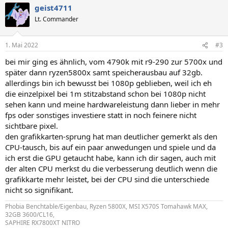
geist4711
k
t
Lt. Commander
i
o
n
1. Mai 2022
#3
e
n
bei mir ging es ähnlich, vom 4790k mit r9-290 zur 5700x und
:
später dann ryzen5800x samt speicherausbau auf 32gb.
allerdings bin ich bewusst bei 1080p geblieben, weil ich eh
die einzelpixel bei 1m stitzabstand schon bei 1080p nicht
sehen kann und meine hardwareleistung dann lieber in mehr
fps oder sonstiges investiere statt in noch feinere nicht
sichtbare pixel.
den grafikkarten-sprung hat man deutlicher gemerkt als den
CPU-tausch, bis auf ein paar anwedungen und spiele und da
ich erst die GPU getaucht habe, kann ich dir sagen, auch mit
der alten CPU merkst du die verbesserung deutlich wenn die
grafikkarte mehr leistet, bei der CPU sind die unterschiede
nicht so signifikant.
Phobia Benchtable/Eigenbau, Ryzen 5800X, MSI X570S Tomahawk MAX,
32GB 3600/CL16,
SAPHIRE RX7800XT NITRO