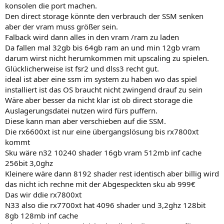
konsolen die port machen.
Den direct storage könnte den verbrauch der SSM senken
aber der vram muss größer sein.
Falback wird dann alles in den vram /ram zu laden
Da fallen mal 32gb bis 64gb ram an und min 12gb vram
darum wirst nicht herumkommen mit upscaling zu spielen.
Glücklicherweise ist fsr2 und dlss3 recht gut.
ideal ist aber eine ssm im system zu haben wo das spiel
installiert ist das OS braucht nicht zwingend drauf zu sein
Wäre aber besser da nicht klar ist ob direct storage die
Auslagerungsdatei nutzen wird fürs puffern.
Diese kann man aber verschieben auf die SSM.
Die rx6600xt ist nur eine übergangslösung bis rx7800xt
kommt
Sku wäre n32 10240 shader 16gb vram 512mb inf cache
256bit 3,0ghz
Kleinere wäre dann 8192 shader rest identisch aber billig wird
das nicht ich rechne mit der Abgespeckten sku ab 999€
Das wir ddie rx7800xt
N33 also die rx7700xt hat 4096 shader und 3,2ghz 128bit
8gb 128mb inf cache