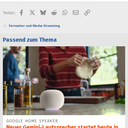
Facebook
X (Twitter)
Bluesky
Reddit
WhatsApp
E-Mail
Link
Teilen:
Fernseher und Media-Streaming
Passend zum Thema
GOOGLE HOME SPEAKER
Neuer Gemini-Laut­spre­cher startet heu­te in