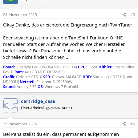
24. November 2015
#5
Okay Danke, das erleichtert die Eingrenzung nach TwinTuner.
Ebensowichtig ist mir aber die TimeShift Funktion OHNE
manuellen Start der Aufnahme vorher. Welcher Hersteller
bietet sowas? Bei Panasonic habe ich das vorhin auf die
Schnelle nicht finden können...
Board:
Gigabyte GA-P35-DS4 Rev. 1.0 (F14)
CPU:
E6550
Kühler:
Scythe Mine
Rev. B
Ram:
4x 1GB MDT DDR2-800
Grafik:
Geforce GT610
SSD:
Corsair M4 64GB
HDD:
Samsung HD321KJ und
HD103UJ
Netzteil:
Seasonic S12II 500W
Sound:
Audigy 2 ZS
OS:
Windows 7 Prof x64
cartridge_case
Fleet Admiral
🎂Rätsel-Elite ’11
25. November 2015
#6
Bei Pana stellst du ein, dass permanent aufgenommen