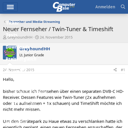
Hauptmenü
Anmelden
Fernseher und Media-Streaming
Ticker
Neuer Fernseher / Twin-Tuner & Timeshift
Tests
E
E
GreyhoundHH
24. November 2015
r
r
Downloads
s
s
GreyhoundHH
t
t
Lt. Junior Grade
e
e
Preisvergleich
l
l
l
l
24. November 2015
#1
Forum
e
t
r
a
Hallo,
Aktuelles
m
bisher schaue ich Fernsehen über einen separaten DVB-C HD-
Empfohlene Inhalte
Receiver. Dessen Features wie Twin-Tuner (2x aufnehmen
Neue Beiträge
oder 1x aufnehmen + 1x schauen) und TimeShift möchte ich
nicht mehr missen.
Neueste Aktivitäten
Um den Gerätepark zu Haue etwas zu verschlanken hatte ich
Leserartikel
eigentlich geplant, einen neuen Fernsehen anzuschaffen, der