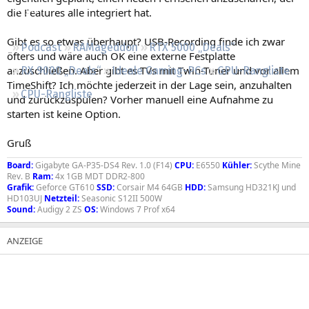
Regeln
die Features alle integriert hat.
Gibt es so etwas überhaupt? USB-Recording finde ich zwar
Podcast
RAMageddon
RTX 5000 „Deals“
öfters und wäre auch OK eine externe Festplatte
anzuschließen. Aber gibt es TVs mit Twin-Tuner und vor allem
RX 9000 „Deals“
Ideale Gaming-PCs
GPU-Rangliste
TimeShift? Ich möchte jederzeit in der Lage sein, anzuhalten
CPU-Rangliste
und zurückzuspulen? Vorher manuell eine Aufnahme zu
starten ist keine Option.
Gruß
Board:
Gigabyte GA-P35-DS4 Rev. 1.0 (F14)
CPU:
E6550
Kühler:
Scythe Mine
Rev. B
Ram:
4x 1GB MDT DDR2-800
Grafik:
Geforce GT610
SSD:
Corsair M4 64GB
HDD:
Samsung HD321KJ und
HD103UJ
Netzteil:
Seasonic S12II 500W
Sound:
Audigy 2 ZS
OS:
Windows 7 Prof x64