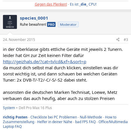
Gegen das Plenken!
-
Es ist _
die
_ CPU!
species_0001
Ruhe bewahren!
PRO
Moderator
24. November 2015
#3
in der Oberklasse gibts ettliche Geräte mit jeweils 2 Tunern.
leider hat GH zur Zeit keinen Filter dafür
http://geizhals.de/?cat=tvlcd&xf=&sort=p
da musst dich selbst mal durch klicken, einstellen was dir
sonst wichtig ist, und dann schauen bei welchen Geräten
Tuner: 2x DVB-T/-T2/-C/-S/-S2 dabei steht.
ansonsten die deutschen Marken Technisat, Loewe, Metz
verbauen das auch heufig, aber auch zu stolzen Preisen
System
+ Dell Pro Max 16 Plus
richtig Posten
-
Checkliste bei PC Problemen
-
Null-Methode
-
How to
Zusammenstellung
-
Helfer in deiner Nähe
-
bad FPS FAQ
-
Office/Multimedia
Laptop FAQ