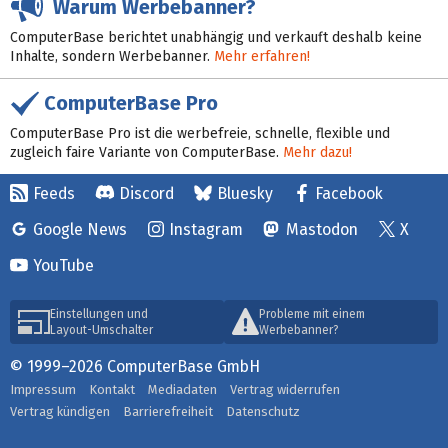
Warum Werbebanner?
ComputerBase berichtet unabhängig und verkauft deshalb keine
Inhalte, sondern Werbebanner.
Mehr erfahren!
ComputerBase Pro
ComputerBase Pro ist die werbefreie, schnelle, flexible und
zugleich faire Variante von ComputerBase.
Mehr dazu!
Feeds
Discord
Bluesky
Facebook
Google News
Instagram
Mastodon
X
YouTube
Einstellungen und
Probleme mit einem
Layout-Umschalter
Werbebanner?
© 1999–2026 ComputerBase GmbH
Impressum
Kontakt
Mediadaten
Vertrag widerrufen
Vertrag kündigen
Barrierefreiheit
Datenschutz