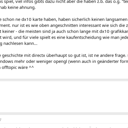
s spiel, viel infos gibts dazu nicht aber die haben z.b. das o.g. "t
 hab keine ahnung.
ie schon ne dx10 karte haben, haben sicherlich keinen langsamen
ent. nur ist es wie oben angeschnitten interessant wie sich die 
t keiner - die meisten sind ja auch schon lange mit dx10 grafikk
t wird, und für viele spielt es eine kaufentscheidung wie man j
g nachlesen kann...
 geschichte mit directx überhaupt so gut ist, ist ne andere frage. 
ndows mehr oder weniger opengl (wenn auch in geänderter form) 
offtopic wäre ^^
7