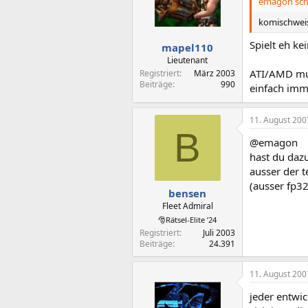
emagon sch
komischweis
Spielt eh ke
mapel110
Lieutenant
ATI/AMD muss
Registriert
März 2003
Beiträge
990
einfach imm
11. August 200
B
@emagon
hast du daz
ausser der t
(ausser fp32
bensen
Fleet Admiral
🎅Rätsel-Elite ’24
Registriert
Juli 2003
Beiträge
24.391
11. August 200
jeder entwic