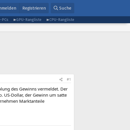
nmelden
Registrieren
Suche
g-PCs
GPU-Rangliste
CPU-Rangliste
#1
plung des Gewinns vermeldet. Der
. US-Dollar, der Gewinn um satte
ternehmen Marktanteile