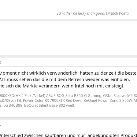
I’d rather be lucky than good.
(Match Point)​
7
Moment nicht wirklich verwunderlich, hatten zu der zeit die bes
ATI muss sehen das die mit dem Refresh wieder was einholen.
e sich die Märkte verändern wenn Intel noch mit einsteigt.
800X3D(HK 4 Plexi/Nickel) ASUS ROG-Strix B850-G Gaming, GSkill Ripjaws M5
2x870Evo2TB, Power Color RX 7900XTX Red Devil, BeQuiet Power Zone 2 850W, 
 LG 34CB88, BeQuiet Silent Base 802 weiß.
7
 Unterschied zwischen kaufbaren und 'nur' angekündigten Produkt