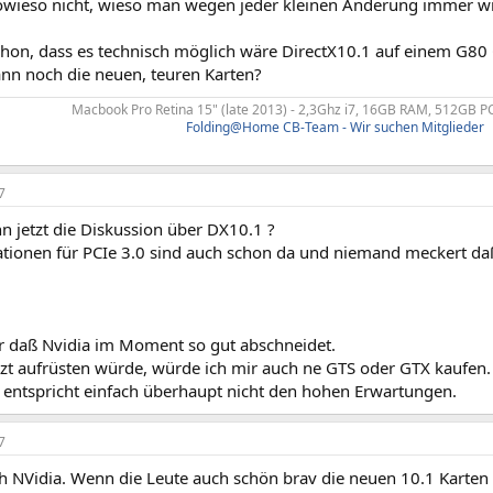
sowieso nicht, wieso man wegen jeder kleinen Änderung immer 
chon, dass es technisch möglich wäre DirectX10.1 auf einem G80
ann noch die neuen, teuren Karten?
Macbook Pro Retina 15" (late 2013) - 2,3Ghz i7, 16GB RAM, 512GB 
Folding@Home CB-Team - Wir suchen Mitglieder
7
n jetzt die Diskussion über DX10.1 ?
ationen für PCIe 3.0 sind auch schon da und niemand meckert daß
 daß Nvidia im Moment so gut abschneidet.
tzt aufrüsten würde, würde ich mir auch ne GTS oder GTX kaufen.
 entspricht einfach überhaupt nicht den hohen Erwartungen.
7
 NVidia. Wenn die Leute auch schön brav die neuen 10.1 Karten k