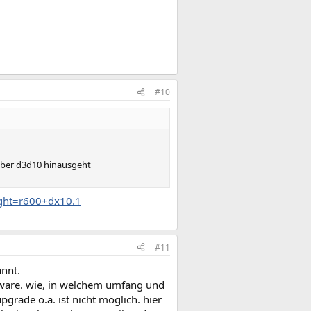
#10
 über d3d10 hinausgeht
ight=r600+dx10.1
#11
annt.
ware. wie, in welchem umfang und
grade o.ä. ist nicht möglich. hier