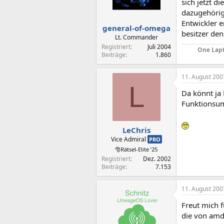
sich jetzt d
dazugehörig
Entwickler e
general-of-omega
besitzer den
Lt. Commander
Registriert
Juli 2004
One Lapt
Beiträge
1.860
11. August 200
L
Da könnt ja 
Funktionsum
LeChris
Vice Admiral
PRO
🎅Rätsel-Elite ’25
Registriert
Dez. 2002
Beiträge
7.153
11. August 200
Freut mich f
die von am