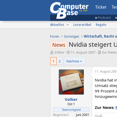
Ticker
Te
Podcast
Aktuelles
Leserartikel
Regeln
Foren
Sonstiges
Wirtschaft, Recht 
Nvidia steigert
News
E
E
Volker
11. August 2007
Zur News:
r
r
1
2
Nächste
s
s
t
t
e
e
11. August 200
l
l
Nvidia hat 
l
l
e
t
Umsatz stie
r
a
99 Prozent 
m
hinzugewin
Volker
Ost 1
Zur News:
Teammitglied
Registriert
Juni 2001
Gruß,