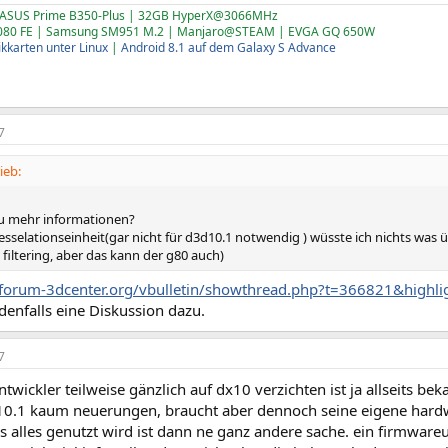
 ASUS Prime B350-Plus | 32GB HyperX@3066MHz
1080 FE | Samsung SM951 M.2 | Manjaro@STEAM | EVGA GQ 650W
ikkarten unter Linux
|
Android 8.1 auf dem Galaxy S Advance
7
ieb:
u mehr informationen?
tesselationseinheit(gar nicht für d3d10.1 notwendig ) wüsste ich nichts was
 filtering, aber das kann der g80 auch)
forum-3dcenter.org/vbulletin/showthread.php?t=366821&highl
edenfalls eine Diskussion dazu.
7
ntwickler teilweise gänzlich auf dx10 verzichten ist ja allseits bek
10.1 kaum neuerungen, braucht aber dennoch seine eigene hard
alles genutzt wird ist dann ne ganz andere sache. ein firmwareup