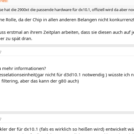
rieb:
e hat die 2900xt die passende hardware für dx10.1, offiziell wird da aber 
ine Rolle, da der Chip in allen anderen Belangen nicht konkurrenzf
 erstmal an ihrem Zeitplan arbeiten, dass sie diesen auch auf je
er zu spät dran.
7
u mehr informationen?
esselationseinheit(gar nicht für d3d10.1 notwendig ) wüsste ich
 filtering, aber das kann der g80 auch)
7
kler der für dx10.1 (fals es wirklich so heißen wird) entwickelt 