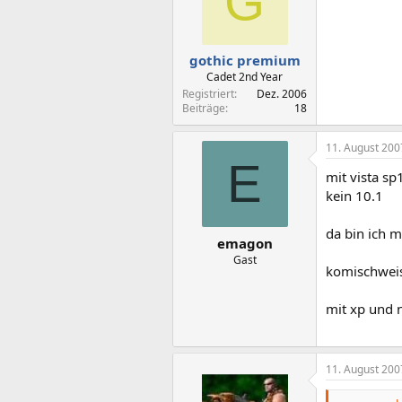
G
gothic premium
Cadet 2nd Year
Registriert
Dez. 2006
Beiträge
18
11. August 200
E
mit vista sp
kein 10.1
da bin ich 
emagon
Gast
komischweis
mit xp und 
11. August 200