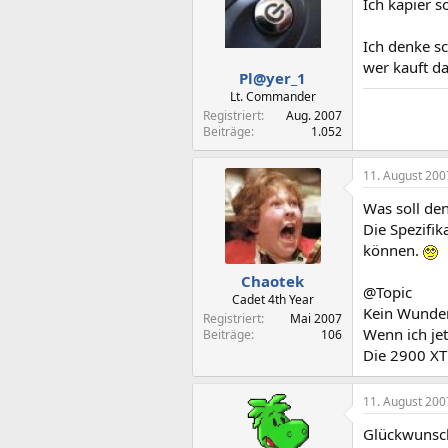
Ich kapier 
Ich denke s
wer kauft d
Pl@yer_1
Lt. Commander
Registriert
Aug. 2007
Beiträge
1.052
11. August 200
Was soll den
Die Spezifik
können.
Chaotek
@Topic
Cadet 4th Year
Kein Wunder
Registriert
Mai 2007
Wenn ich je
Beiträge
106
Die 2900 XT
11. August 200
Glückwunsch