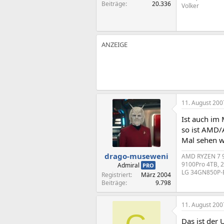
Beiträge
20.336
Volker
11. August 200
Ist auch im 
so ist AMD/
Mal sehen wi
drago-museweni
AMD RYZEN 7 9
9100Pro 4TB, 
Admiral
PRO
LG 34GN850P-B,
Registriert
März 2004
Beiträge
9.798
11. August 200
Das ist der