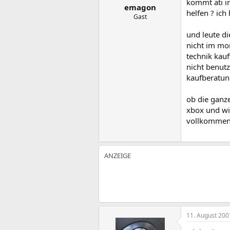
kommt ati in
emagon
helfen ? ich
Gast
und leute d
nicht im mom
technik kauf
nicht benutz
kaufberatun
ob die ganze
xbox und wi
vollkommen 
11. August 200