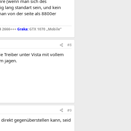
ahre (wenn man sich des
g lang standart sein, und kein
man von der seite als 8800er
4 2666+++
Graka:
GTX 1070 „Mobile“
#8
e Treiber unter Vista mit vollem
m jagen.
#9
r direkt gegenüberstellen kann, seid