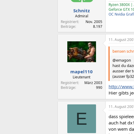
Ryzen 3800X |
Geforce GTX 
Schnitz
OC Nvidia Graf
Admiral
Registriert
Nov. 2005
Beiträge
8.197
11. August 200
bensen schr
@emagon
hast du daz
ausser der 
mapel110
(ausser fp32
Lieutenant
Registriert
März 2003
http://www.
Beiträge
990
Hier gibts j
11. August 200
E
dass spielee
auch hat dx
von wem das 