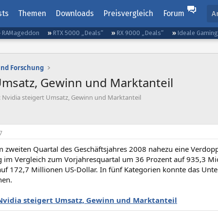
sts
Themen
Downloads
Preisvergleich
Forum
A
RAMageddon
RTX 5000 „Deals“
RX 9000 „Deals“
Ideale Gamin
und Forschung
 Umsatz, Gewinn und Marktanteil
 Nvidia steigert Umsatz, Gewinn und Marktanteil
7
im zweiten Quartal des Geschäftsjahres 2008 nahezu eine Verdop
g im Vergleich zum Vorjahresquartal um 36 Prozent auf 935,3 Mio
auf 172,7 Millionen US-Dollar. In fünf Kategorien konnte das Un
nen.
Nvidia steigert Umsatz, Gewinn und Marktanteil