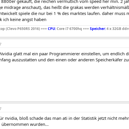
ie 8800er gekauft, die reichen vermutlich vom speed her min. 2 j
e midrage anschaut), das heißt die grakas werden verhältnismäßi
ntwickelt spiele die nur bei 1 % des marktes laufen. daher muss 
k ich keine angst haben
op (Clevo P650RS 2016) +++
CPU:
Core i7 6700hq +++
Speicher:
4 x 32GB ddr
7
Nvidia glatt mal ein paar Programmierer einstellen, um endlich di
fang auszustatten und den einen oder anderen Speicherkäfer zu
7
ür nvidia, bloß schade das man ati in der Statistik jetzt nicht meh
d übernommen wurden...