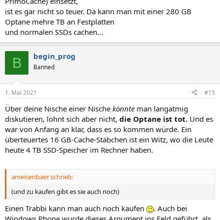
PrimoCache) einsetzt,
ist es gar nicht so teuer. Da kann man mit einer 280 GB
Optane mehre TB an Festplatten
und normalen SSDs cachen...
begin_prog
B
Banned
1. Mai 2021
#15
Über deine Nische einer Nische
könnte
man langatmig
diskutieren, lohnt sich aber nicht,
die Optane ist tot.
Und es
war von Anfang an klar, dass es so kommen würde. Ein
überteuertes 16 GB-Cache-Stäbchen ist ein Witz, wo die Leute
heute 4 TB SSD-Speicher im Rechner haben.
ameisenbaer schrieb:
(und zu kaufen gibt es sie auch noch)
Einen Trabbi kann man auch noch kaufen
. Auch bei
Windows Phone wurde dieses Argument ins Feld geführt, als