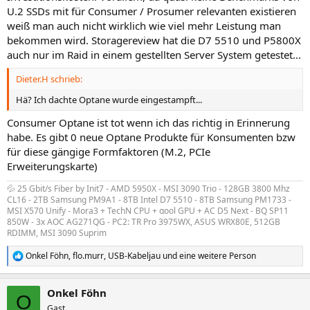
U.2 SSDs mit für Consumer / Prosumer relevanten existieren
weiß man auch nicht wirklich wie viel mehr Leistung man
bekommen wird. Storagereview hat die D7 5510 und P5800X
auch nur im Raid in einem gestellten Server System getestet...
Dieter.H schrieb:
Hä? Ich dachte Optane wurde eingestampft...
Consumer Optane ist tot wenn ich das richtig in Erinnerung
habe. Es gibt 0 neue Optane Produkte für Konsumenten bzw
für diese gängige Formfaktoren (M.2, PCIe
Erweiterungskarte)
💦 25 Gbit/s Fiber by Init7 - AMD 5950X - MSI 3090 Trio - 128GB 3800 Mhz
CL16 - 2TB Samsung PM9A1 - 8TB Intel D7 5510 - 8TB Samsung PM1733 -
MSI X570 Unify - Mora3 + TechN CPU + αool GPU + AC D5 Next - BQ SP11
850W - 3x AOC AG271QG - PC2: TR Pro 3975WX, ASUS WRX80E, 512GB
RDIMM, MSI 3090 Suprim
Onkel Föhn
,
flo.murr
,
USB-Kabeljau
und eine weitere Person
R
e
a
Onkel Föhn
k
O
t
Gast