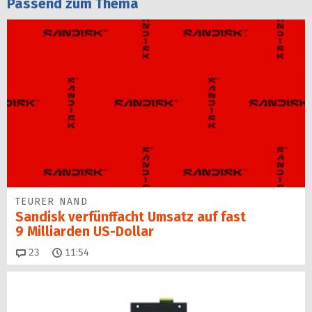
Passend zum Thema
TEURER NAND
Sandisk verfünffacht Umsatz auf fast
9 Milliarden US-Dollar
Kommentare
23
11:54