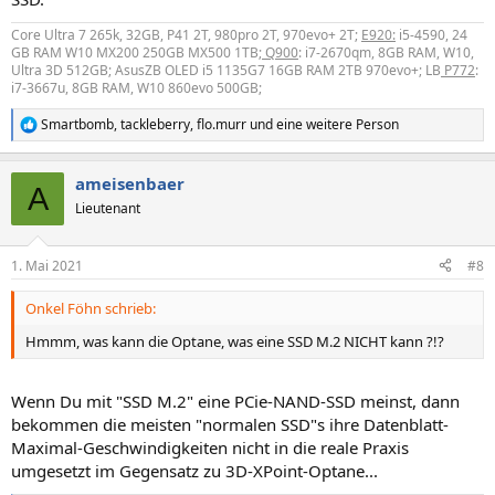
Core Ultra 7 265k, 32GB, P41 2T, 980pro 2T, 970evo+ 2T;
E920:
i5-4590, 24
GB RAM W10 MX200 250GB MX500 1TB
; Q900
: i7-2670qm, 8GB RAM, W10,
Ultra 3D 512GB; AsusZB OLED i5 1135G7 16GB RAM 2TB 970evo+; LB
P772
:
i7-3667u, 8GB RAM, W10 860evo 500GB;
Smartbomb
,
tackleberry
,
flo.murr
und eine weitere Person
R
e
a
ameisenbaer
k
A
t
Lieutenant
i
o
n
1. Mai 2021
#8
e
n
Onkel Föhn schrieb:
:
Hmmm, was kann die Optane, was eine SSD M.2 NICHT kann ?!?
Wenn Du mit "SSD M.2" eine PCie-NAND-SSD meinst, dann
bekommen die meisten "normalen SSD"s ihre Datenblatt-
Maximal-Geschwindigkeiten nicht in die reale Praxis
umgesetzt im Gegensatz zu 3D-XPoint-Optane...