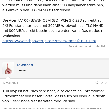
werden muss und dann kann eine SSD langsamer schreiben,
als direkt in den TLC-NAND zu schreiben.
Die Acer FA100 (BIWIN OEM SSD) PCIe 3.0 SSD schreibt ab
2/3 Füllstand nur noch mit 300MB/s, obwohl der TLC-NAND
mit 800MB/s direkt beschrieben werden kann. Das ist doch
Wahnsinn!
https://www.techpowerup.com/review/acer-fa100-1-tb/
Zuletzt bearbeitet:
1. Mai 2021
Hier gibt es nichts zu sehen.
Tawheed
Banned
1. Mai 2021
#10
100 dwp ist natürlich sehr hoch, also eigentlich unzerstörbar.
3dxpoint hat den riesen Vorteil dass auch bei einer que depth
von 1 sehr hohe transferraten möglich sind.
Mining erhöht den Druck auf die Hersteller immer schnellere Hardware zu