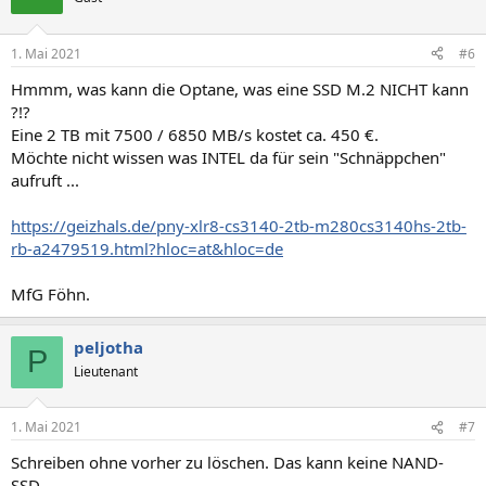
i
o
n
1. Mai 2021
#6
e
n
Hmmm, was kann die Optane, was eine SSD M.2 NICHT kann
:
?!?
Eine 2 TB mit 7500 / 6850 MB/s kostet ca. 450 €.
Möchte nicht wissen was INTEL da für sein "Schnäppchen"
aufruft ...
https://geizhals.de/pny-xlr8-cs3140-2tb-m280cs3140hs-2tb-
rb-a2479519.html?hloc=at&hloc=de
MfG Föhn.
peljotha
P
Lieutenant
1. Mai 2021
#7
Schreiben ohne vorher zu löschen. Das kann keine NAND-
SSD.