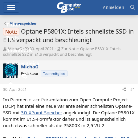
Hauptmenü
Anmelden
Massenspeicher
Ticker
Optane P5801X: Intels schnellste SSD in
Notiz
Tests
E1.S verpackt und beschleunigt
E
E
MichaG
30. April 2021
Zur Notiz: Optane P5801X: Intels
Downloads
r
r
schnellste SSD in E1.S verpackt und beschleunigt
s
s
Preisvergleich
t
t
MichaG
e
e
Redakteur
Teammitglied
l
l
Forum
l
l
e
t
Aktuelles
30. April 2021
#1
r
a
m
Im Rahmen einer Präsentation zum Open Compute Project
Empfohlene Inhalte
(OCP) hat Intel eine neue Variante seiner schnellsten Optane-
Neue Beiträge
SSD mit
3D-XPoint-Speicher
angekündigt. Die Optane P5801X
kommt im E1.S-Formfaktor daher und ist augenscheinlich
Neueste Aktivitäten
noch etwas schneller als die P5800X in 2,5"/U.2.
Leserartikel