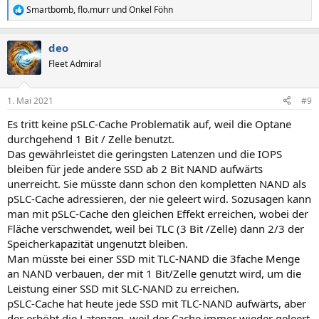
Smartbomb
,
flo.murr
und
Onkel Föhn
R
e
a
deo
k
t
Fleet Admiral
i
o
n
1. Mai 2021
#9
e
n
Es tritt keine pSLC-Cache Problematik auf, weil die Optane
:
durchgehend 1 Bit / Zelle benutzt.
Das gewährleistet die geringsten Latenzen und die IOPS
bleiben für jede andere SSD ab 2 Bit NAND aufwärts
unerreicht. Sie müsste dann schon den kompletten NAND als
pSLC-Cache adressieren, der nie geleert wird. Sozusagen kann
man mit pSLC-Cache den gleichen Effekt erreichen, wobei der
Fläche verschwendet, weil bei TLC (3 Bit /Zelle) dann 2/3 der
Speicherkapazität ungenutzt bleiben.
Man müsste bei einer SSD mit TLC-NAND die 3fache Menge
an NAND verbauen, der mit 1 Bit/Zelle genutzt wird, um die
Leistung einer SSD mit SLC-NAND zu erreichen.
pSLC-Cache hat heute jede SSD mit TLC-NAND aufwärts, aber
der erhöht die Latenzen, weil der Cache immer wieder geleert