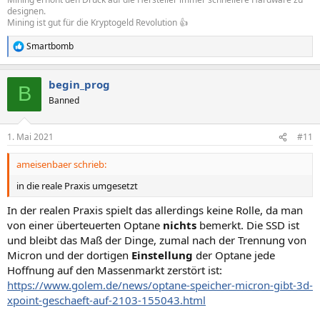
designen.
Mining ist gut für die Kryptogeld Revolution 👍
Smartbomb
R
e
a
begin_prog
k
B
t
Banned
i
o
n
1. Mai 2021
#11
e
n
ameisenbaer schrieb:
:
in die reale Praxis umgesetzt
In der realen Praxis spielt das allerdings keine Rolle, da man
von einer überteuerten Optane
nichts
bemerkt. Die SSD ist
und bleibt das Maß der Dinge, zumal nach der Trennung von
Micron und der dortigen
Einstellung
der Optane jede
Hoffnung auf den Massenmarkt zerstört ist:
https://www.golem.de/news/optane-speicher-micron-gibt-3d-
xpoint-geschaeft-auf-2103-155043.html