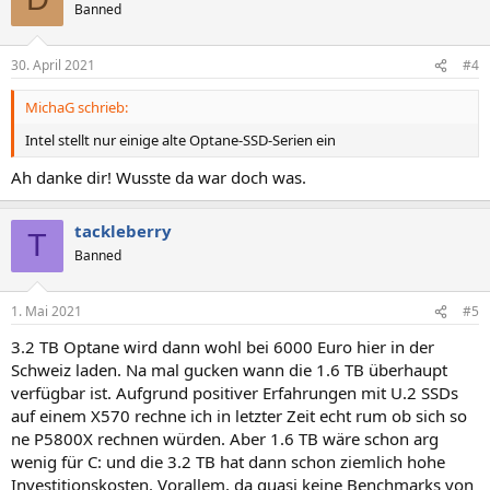
t
Banned
i
o
n
30. April 2021
#4
e
n
MichaG schrieb:
:
Intel stellt nur einige alte Optane-SSD-Serien ein
Ah danke dir! Wusste da war doch was.
tackleberry
T
Banned
1. Mai 2021
#5
3.2 TB Optane wird dann wohl bei 6000 Euro hier in der
Schweiz laden. Na mal gucken wann die 1.6 TB überhaupt
verfügbar ist. Aufgrund positiver Erfahrungen mit U.2 SSDs
auf einem X570 rechne ich in letzter Zeit echt rum ob sich so
ne P5800X rechnen würden. Aber 1.6 TB wäre schon arg
wenig für C: und die 3.2 TB hat dann schon ziemlich hohe
Investitionskosten. Vorallem, da quasi keine Benchmarks von