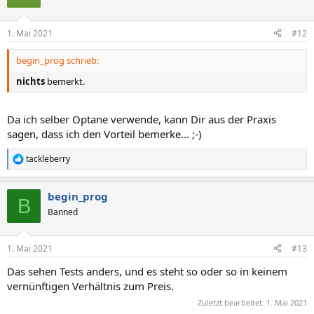
1. Mai 2021
#12
begin_prog schrieb:
nichts
bemerkt.
Da ich selber Optane verwende, kann Dir aus der Praxis
sagen, dass ich den Vorteil bemerke... ;-)
tackleberry
R
e
a
begin_prog
k
B
t
Banned
i
o
n
1. Mai 2021
#13
e
n
Das sehen Tests anders, und es steht so oder so in keinem
:
vernünftigen Verhältnis zum Preis.
Zuletzt bearbeitet:
1. Mai 2021