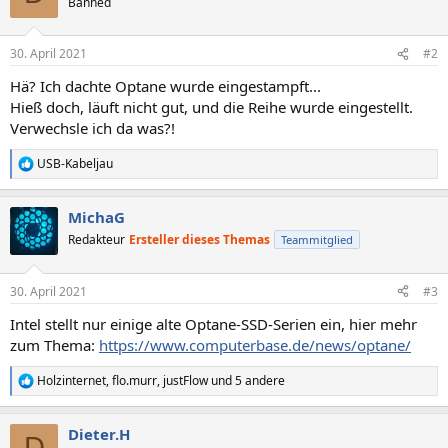
Banned
30. April 2021
#2
Hä? Ich dachte Optane wurde eingestampft...
Hieß doch, läuft nicht gut, und die Reihe wurde eingestellt.
Verwechsle ich da was?!
USB-Kabeljau
R
e
a
MichaG
k
t
Redakteur
Ersteller dieses Themas
Teammitglied
i
o
n
30. April 2021
#3
e
n
Intel stellt nur einige alte Optane-SSD-Serien ein, hier mehr
:
zum Thema:
https://www.computerbase.de/news/optane/
Holzinternet
,
flo.murr
,
justFlow
und 5 andere
R
e
a
Dieter.H
k
D