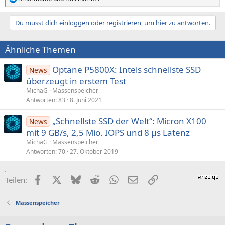
R
e
a
Du musst dich einloggen oder registrieren, um hier zu antworten.
k
t
i
Ähnliche Themen
o
n
e
Optane P5800X: Intels schnellste SSD
News
n
überzeugt in erstem Test
:
MichaG
Massenspeicher
Antworten
83
8. Juni 2021
„Schnellste SSD der Welt“: Micron X100
News
mit 9 GB/s, 2,5 Mio. IOPS und 8 µs Latenz
MichaG
Massenspeicher
Antworten
70
27. Oktober 2019
Facebook
X (Twitter)
Bluesky
Reddit
WhatsApp
E-Mail
Link
Teilen:
Massenspeicher