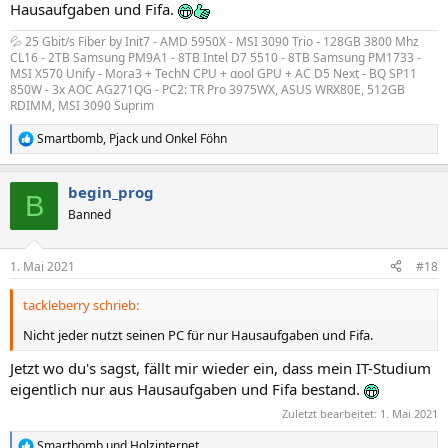
Hausaufgaben und Fifa.
💦 25 Gbit/s Fiber by Init7 - AMD 5950X - MSI 3090 Trio - 128GB 3800 Mhz
CL16 - 2TB Samsung PM9A1 - 8TB Intel D7 5510 - 8TB Samsung PM1733 -
MSI X570 Unify - Mora3 + TechN CPU + αool GPU + AC D5 Next - BQ SP11
850W - 3x AOC AG271QG - PC2: TR Pro 3975WX, ASUS WRX80E, 512GB
RDIMM, MSI 3090 Suprim
Smartbomb
,
Pjack
und
Onkel Föhn
R
e
a
begin_prog
k
B
t
Banned
i
o
n
1. Mai 2021
#18
e
n
tackleberry schrieb:
:
Nicht jeder nutzt seinen PC für nur Hausaufgaben und Fifa.
Jetzt wo du's sagst, fällt mir wieder ein, dass mein IT-Studium
eigentlich nur aus Hausaufgaben und Fifa bestand.
Zuletzt bearbeitet:
1. Mai 2021
Smartbomb
und
Holzinternet