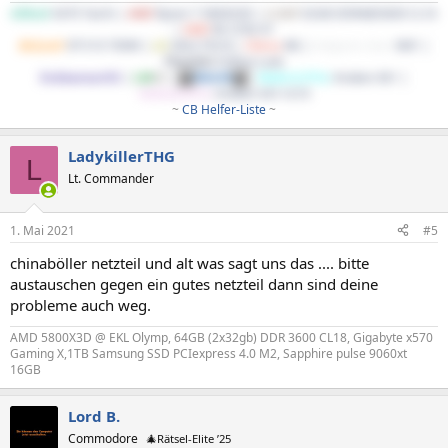
ASRock
X470 Taichi |
AMD
Ryzen 7 5800X3D |
G.Skill
32GB DDR4@3600 CL16
|
AMD
RX 5700 XT
BeQuiet!
SP E10 700W |
LG
34GL750-B |
Cherry
KB |
Endgame Gear
XM1 |
Phanteks
Enthoo Luxe
EndeavourOS
|
LM
DE
|
Win10
|
WaKü1(CPU)
: Kraken X61 |
WaKü2(GPU)
: Kraken X41+G10
~
CB Helfer-Liste
~​
LadykillerTHG
L
Lt. Commander
1. Mai 2021
#5
chinaböller netzteil und alt was sagt uns das .... bitte
austauschen gegen ein gutes netzteil dann sind deine
probleme auch weg.
AMD 5800X3D @ EKL Olymp, 64GB (2x32gb) DDR 3600 CL18, Gigabyte x570
Gaming X,1TB Samsung SSD PCIexpress 4.0 M2, Sapphire pulse 9060xt
16GB
Lord B.
Commodore
🎄Rätsel-Elite ’25