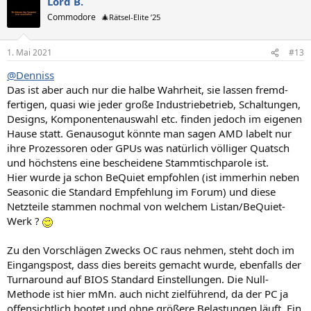
Lord B.
Commodore
🎄Rätsel-Elite ’25
1. Mai 2021
#13
@Denniss
Das ist aber auch nur die halbe Wahrheit, sie lassen fremd-
fertigen, quasi wie jeder große Industriebetrieb, Schaltungen,
Designs, Komponentenauswahl etc. finden jedoch im eigenen
Hause statt. Genausogut könnte man sagen AMD labelt nur
ihre Prozessoren oder GPUs was natürlich völliger Quatsch
und höchstens eine bescheidene Stammtischparole ist.
Hier wurde ja schon BeQuiet empfohlen (ist immerhin neben
Seasonic die Standard Empfehlung im Forum) und diese
Netzteile stammen nochmal von welchem Listan/BeQuiet-
Werk ?
Zu den Vorschlägen Zwecks OC raus nehmen, steht doch im
Eingangspost, dass dies bereits gemacht wurde, ebenfalls der
Turnaround auf BIOS Standard Einstellungen. Die Null-
Methode ist hier mMn. auch nicht zielführend, da der PC ja
offensichtlich bootet und ohne größere Belastungen läuft. Ein