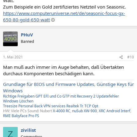
Watt.
Zum Beispiele ein Gold zertifiziertes Netzteil von Seasonic.
https://www.computeruniverse.net/de/seasonic-focus-gx-
650-80-gold-650-watt
PHuV
Banned
1. Mai 2021
#10
Man muß auch immer im Auge behalten, daß Übertakten
durchaus Komponenten beschädigen kann.
Grundlage für BIOS und Firmware Updates
,
Günstige Keys für
Windows
Richtige Freigaben
GPT EFI und Co
GTP mit Recovery
2
Updatefehler
Windows
Löschen
Treesize
Personal Back
VPN services
Realtek Tr
.
TCP Opt
HW: Viele PCs Sound: Nubert
X-4000 RC
,
nuSub XW-900
,
XRC Android Interf
,
RME Babyface Pro FS
zivilist
Z
Commodore