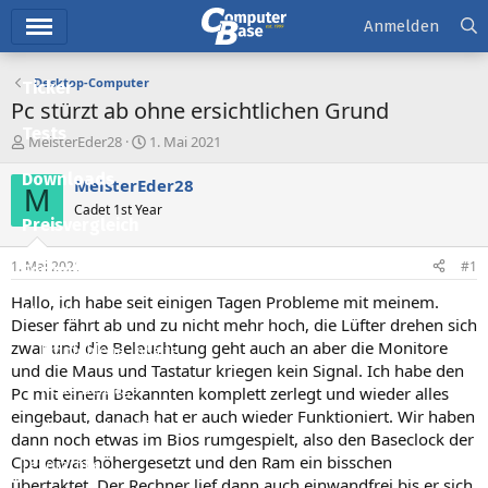
Hauptmenü
Anmelden
Desktop-Computer
Ticker
Pc stürzt ab ohne ersichtlichen Grund
Tests
E
E
MeisterEder28
1. Mai 2021
r
r
Downloads
s
s
MeisterEder28
M
t
t
Cadet 1st Year
e
e
Preisvergleich
l
l
l
l
1. Mai 2021
#1
Forum
e
t
r
a
Hallo, ich habe seit einigen Tagen Probleme mit meinem.
Aktuelles
m
Dieser fährt ab und zu nicht mehr hoch, die Lüfter drehen sich
zwar und die Beleuchtung geht auch an aber die Monitore
Empfohlene Inhalte
und die Maus und Tastatur kriegen kein Signal. Ich habe den
Neue Beiträge
Pc mit einem Bekannten komplett zerlegt und wieder alles
eingebaut, danach hat er auch wieder Funktioniert. Wir haben
Neueste Aktivitäten
dann noch etwas im Bios rumgespielt, also den Baseclock der
Cpu etwas höhergesetzt und den Ram ein bisschen
Leserartikel
übertaktet. Der Rechner lief dann auch einwandfrei bis er sich