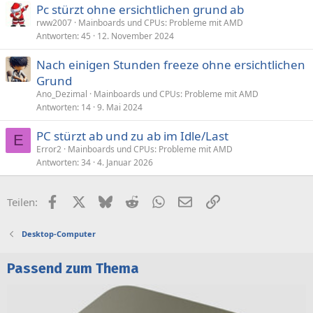
Pc stürzt ohne ersichtlichen grund ab
rww2007
Mainboards und CPUs: Probleme mit AMD
Antworten
45
12. November 2024
Nach einigen Stunden freeze ohne ersichtlichen
Grund
Ano_Dezimal
Mainboards und CPUs: Probleme mit AMD
Antworten
14
9. Mai 2024
PC stürzt ab und zu ab im Idle/Last
E
Error2
Mainboards und CPUs: Probleme mit AMD
Antworten
34
4. Januar 2026
Facebook
X (Twitter)
Bluesky
Reddit
WhatsApp
E-Mail
Link
Teilen:
Desktop-Computer
Passend zum Thema