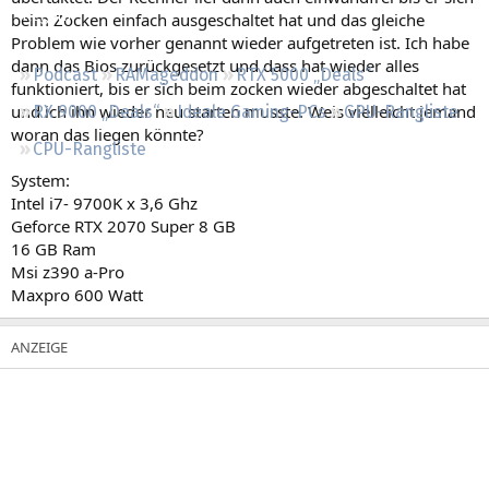
Regeln
beim Zocken einfach ausgeschaltet hat und das gleiche
Problem wie vorher genannt wieder aufgetreten ist. Ich habe
dann das Bios zurückgesetzt und dass hat wieder alles
Podcast
RAMageddon
RTX 5000 „Deals“
funktioniert, bis er sich beim zocken wieder abgeschaltet hat
und ich ihn wieder neu starten musste. Weis vielleicht jemand
RX 9000 „Deals“
Ideale Gaming-PCs
GPU-Rangliste
woran das liegen könnte?
CPU-Rangliste
System:
Intel i7- 9700K x 3,6 Ghz
Geforce RTX 2070 Super 8 GB
16 GB Ram
Msi z390 a-Pro
Maxpro 600 Watt