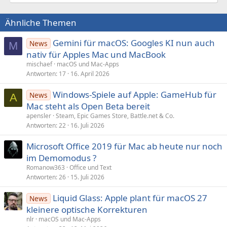
Ähnliche Themen
Gemini für macOS: Googles KI nun auch
News
M
nativ für Apples Mac und MacBook
mischaef
macOS und Mac-Apps
Antworten
17
16. April 2026
Windows-Spiele auf Apple: GameHub für
News
A
Mac steht als Open Beta bereit
apensler
Steam, Epic Games Store, Battle.net & Co.
Antworten
22
16. Juli 2026
Microsoft Office 2019 für Mac ab heute nur noch
im Demomodus ?
Romanow363
Office und Text
Antworten
26
15. Juli 2026
Liquid Glass: Apple plant für macOS 27
News
kleinere optische Korrekturen
nlr
macOS und Mac-Apps