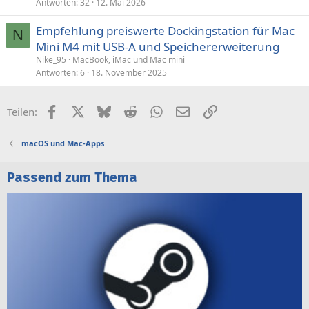
Antworten
32
12. Mai 2026
Empfehlung preiswerte Dockingstation für Mac
N
Mini M4 mit USB-A und Speichererweiterung
Nike_95
MacBook, iMac und Mac mini
Antworten
6
18. November 2025
Facebook
X (Twitter)
Bluesky
Reddit
WhatsApp
E-Mail
Link
Teilen:
macOS und Mac-Apps
Passend zum Thema