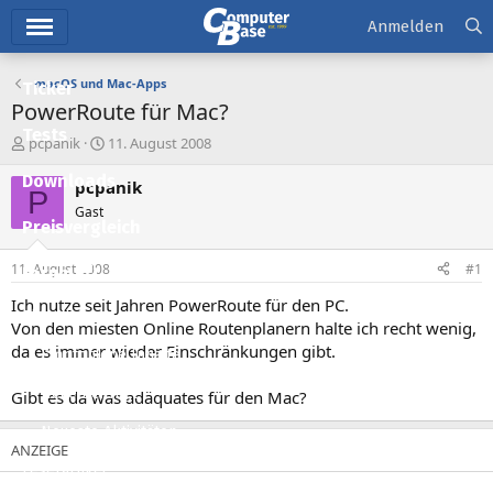
Hauptmenü
Anmelden
macOS und Mac-Apps
Ticker
PowerRoute für Mac?
Tests
E
E
pcpanik
11. August 2008
r
r
Downloads
s
s
pcpanik
P
t
t
Gast
e
e
Preisvergleich
l
l
l
l
11. August 2008
#1
Forum
e
t
r
a
Ich nutze seit Jahren PowerRoute für den PC.
Aktuelles
m
Von den miesten Online Routenplanern halte ich recht wenig,
da es immer wieder Einschränkungen gibt.
Empfohlene Inhalte
Neue Beiträge
Gibt es da was adäquates für den Mac?
Neueste Aktivitäten
Leserartikel