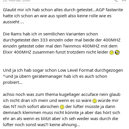
26. Februar 2006
#4
Glaubt mir ich hab schon alles durch getestet...AGP fastwrite
hatte ich schon an wie aus spielt also keine rolle wie es
aussieht ...
Die Rams hab ich in semtlichen Varianten schon
durchgetestet den 333 einzeln oder mal beide der 400MHZ
einzeln getestet oder mal den Twinmos 400MHZ mit dem
Elixir 400MHZ zusammen funzt trotzdem nicht leider
Und ja ich hab sogar schon Low Level Format durchgezogen
^und Ja übern gerätemanager hab ich es auch schon
probiert...
achso noch was zum thema kugellager accuface nein glaub
ich nicht dran ich mein und wenn es so wäre
würde mir
das NT nich sofort abrochen
der lüfter müsste ja dann
demnach klemmen muss nicht könnte ja aber das hört sich
ehr an als wenn es blitzt aber ich seh weder was durch die
lüfter noch sonst was?! keine ahnung...