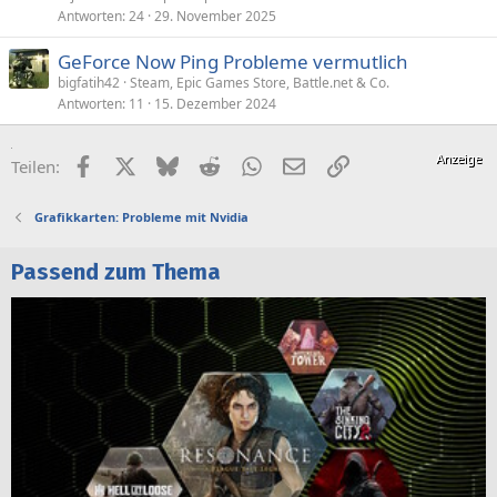
Antworten
24
29. November 2025
GeForce Now Ping Probleme vermutlich
bigfatih42
Steam, Epic Games Store, Battle.net & Co.
Antworten
11
15. Dezember 2024
Facebook
X (Twitter)
Bluesky
Reddit
WhatsApp
E-Mail
Link
Teilen:
Grafikkarten: Probleme mit Nvidia
Passend zum Thema