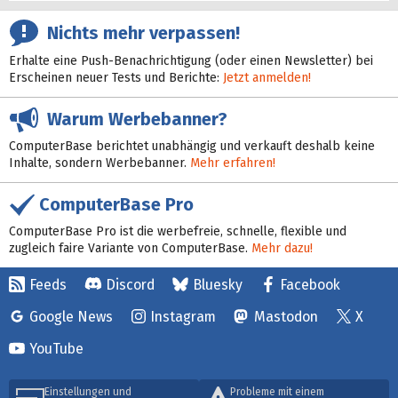
Nichts mehr verpassen!
Erhalte eine Push-Benachrichtigung (oder einen Newsletter) bei
Erscheinen neuer Tests und Berichte:
Jetzt anmelden!
Warum Werbebanner?
ComputerBase berichtet unabhängig und verkauft deshalb keine
Inhalte, sondern Werbebanner.
Mehr erfahren!
ComputerBase Pro
ComputerBase Pro ist die werbefreie, schnelle, flexible und
zugleich faire Variante von ComputerBase.
Mehr dazu!
Feeds
Discord
Bluesky
Facebook
Google News
Instagram
Mastodon
X
YouTube
Einstellungen und
Probleme mit einem