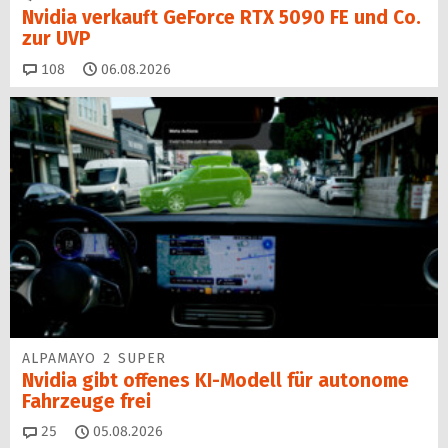
Nvidia verkauft GeForce RTX 5090 FE und Co.
zur UVP
Kommentare
108
06.08.2026
ALPAMAYO 2 SUPER
Nvidia gibt offenes KI-Modell für autonome
Fahrzeuge frei
Kommentare
25
05.08.2026