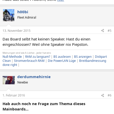
h00bi
Fleet Admiral
13. November 2015
#5
Das Board selbt hat keinen Speaker. Hast du einen
eingeschlossen? Weil ohne Speaker nix Piepston.
Meinungen sind wie A-Löcher... jeder hat eins
Null-Methode
|
RAM zu langsam?
|
BS auslesen
|
BS anzeigen
|
Diskpart
Clean
|
Stromverbrauch RAM
|
Die PowerLAN Lüge
|
Breitbandmessung
done right
|
derdummehirnie
Newbie
1. Februar 2016
#6
Hab auch noch ne Frage zum Thema dieses
Mainboards...