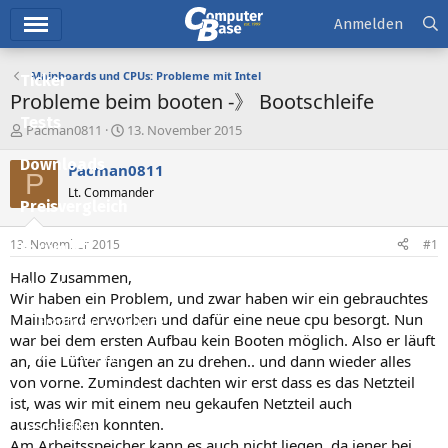
Hauptmenü
Anmelden
Mainboards und CPUs: Probleme mit Intel
Ticker
Probleme beim booten -》 Bootschleife
Tests
E
E
Pacman0811
13. November 2015
r
r
Downloads
s
s
Pacman0811
P
t
t
Lt. Commander
e
e
Preisvergleich
l
l
l
l
13. November 2015
#1
Forum
e
t
r
a
Hallo Zusammen,
Aktuelles
m
Wir haben ein Problem, und zwar haben wir ein gebrauchtes
Mainboard erworben und dafür eine neue cpu besorgt. Nun
Empfohlene Inhalte
war bei dem ersten Aufbau kein Booten möglich. Also er läuft
Neue Beiträge
an, die Lüfter fangen an zu drehen.. und dann wieder alles
von vorne. Zumindest dachten wir erst dass es das Netzteil
Neueste Aktivitäten
ist, was wir mit einem neu gekaufen Netzteil auch
ausschließen konnten.
Leserartikel
Am Arbeitsspeicher kann es auch nicht liegen, da jener bei