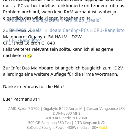
Regeln
mir im PC vorher tadellos funktionierte und zudem tritt das
Problem auch auf, wenn kein RAM verbaut ist, wobei ja
eigentlich das wilde Piepen losgehen sollte.
Podcast
RAMageddon
RTX 5000 „Deals“
Zu der Hardware:
RX 9000 „Deals“
Ideale Gaming-PCs
GPU-Rangliste
Mainboard: Gigabyte GA H81M - D2W
CPU-Rangliste
CPU: Intel Celeron G1840
Falls weiteres relevant sein sollte, kann ich alles gerne
nachliefern
Zur Info: Das Mainboard ist angeblich baugleich zum -D2V,
allerdings eine weitere Auflage für die Firma Wortmann.
Danke im Voraus für die Hilfe!
Euer Pacman0811
AMD Ryzen 7 5700 | Gigabyte B450 Aorus M | Corsair Vengeance LPX
DDR4-3000 MHz
Asus ROG Strix RTX 2060
500 GB Samsung 850 Evo | 2 TB Kingston NV2
BeQuiet! Straight Power 480W modular 80+
Gold