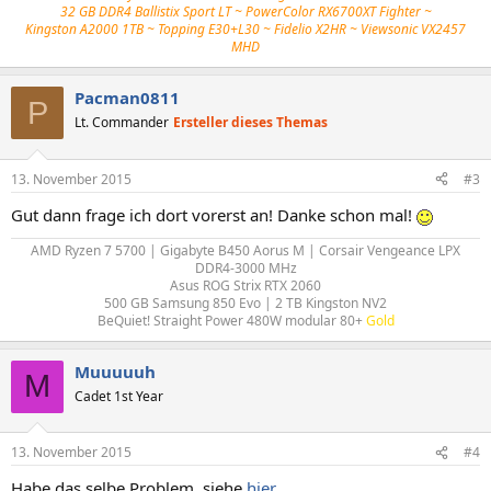
32 GB DDR4 Ballistix Sport LT ~ PowerColor RX6700XT Fighter ~
Kingston A2000 1TB ~ Topping E30+L30 ~ Fidelio X2HR ~ Viewsonic VX2457
MHD
Pacman0811
P
Lt. Commander
Ersteller dieses Themas
13. November 2015
#3
Gut dann frage ich dort vorerst an! Danke schon mal!
AMD Ryzen 7 5700 | Gigabyte B450 Aorus M | Corsair Vengeance LPX
DDR4-3000 MHz
Asus ROG Strix RTX 2060
500 GB Samsung 850 Evo | 2 TB Kingston NV2
BeQuiet! Straight Power 480W modular 80+
Gold
Muuuuuh
M
Cadet 1st Year
13. November 2015
#4
Habe das selbe Problem, siehe
hier