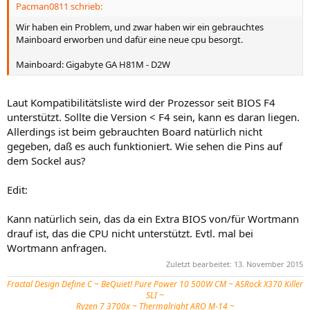
Pacman0811 schrieb:
Wir haben ein Problem, und zwar haben wir ein gebrauchtes
Mainboard erworben und dafür eine neue cpu besorgt.
Mainboard: Gigabyte GA H81M - D2W
Laut Kompatibilitätsliste wird der Prozessor seit BIOS F4
unterstützt. Sollte die Version < F4 sein, kann es daran liegen.
Allerdings ist beim gebrauchten Board natürlich nicht
gegeben, daß es auch funktioniert. Wie sehen die Pins auf
dem Sockel aus?
Edit:
Kann natürlich sein, das da ein Extra BIOS von/für Wortmann
drauf ist, das die CPU nicht unterstützt. Evtl. mal bei
Wortmann anfragen.
Zuletzt bearbeitet:
13. November 2015
Fractal Design Define C ~
BeQuiet! Pure Power 10 500W CM
~ ASRock X370 Killer
SLI ~
Ryzen 7 3700x ~ Thermalright ARO M-14 ~