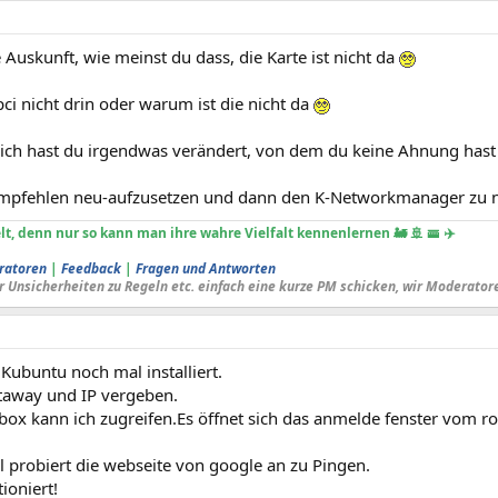
Auskunft, wie meinst du dass, die Karte ist nicht da
lspci nicht drin oder warum ist die nicht da
ich hast du irgendwas verändert, von dem du keine Ahnung has
mpfehlen neu-aufzusetzen und dann den K-Networkmanager zu nu
lt, denn nur so kann man ihre wahre Vielfalt kennenlernen 🚂 🚢 🚟 ✈️
ratoren
|
Feedback
|
Fragen und Antworten
r Unsicherheiten zu Regeln etc. einfach eine kurze PM schicken, wir Moderator
Kubuntu noch mal installiert.
taway und IP vergeben.
zbox kann ich zugreifen.Es öffnet sich das anmelde fenster vom ro
l probiert die webseite von google an zu Pingen.
ioniert!