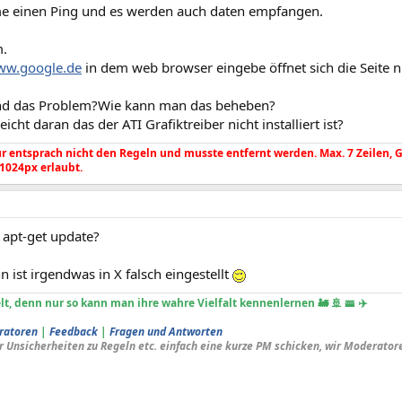
 einen Ping und es werden auch daten empfangen.
m.
w.google.de
in dem web browser eingebe öffnet sich die Seite ni
nd das Problem?Wie kann man das beheben?
leicht daran das der ATI Grafiktreiber nicht installiert ist?
 entsprach nicht den Regeln und musste entfernt werden. Max. 7 Zeilen, Gr. 
 1024px erlaubt.
 apt-get update?
 ist irgendwas in X falsch eingestellt
lt, denn nur so kann man ihre wahre Vielfalt kennenlernen 🚂 🚢 🚟 ✈️
ratoren
|
Feedback
|
Fragen und Antworten
r Unsicherheiten zu Regeln etc. einfach eine kurze PM schicken, wir Moderator