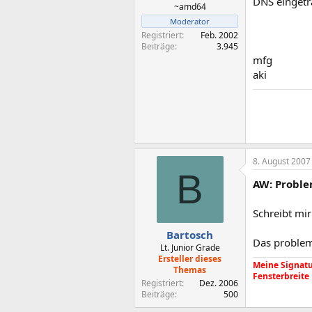
DNS einget
~amd64
Moderator
Registriert
Feb. 2002
Beiträge
3.945
mfg
aki
8. August 2007
B
AW: Proble
Schreibt mir
Bartosch
Das problem 
Lt. Junior Grade
Ersteller dieses
Meine Signatur
Themas
Fensterbreite
Registriert
Dez. 2006
Beiträge
500