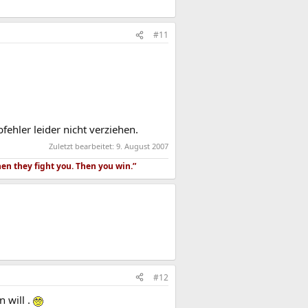
#11
fehler leider nicht verziehen.
Zuletzt bearbeitet:
9. August 2007
hen they fight you. Then you win.”
#12
 will .