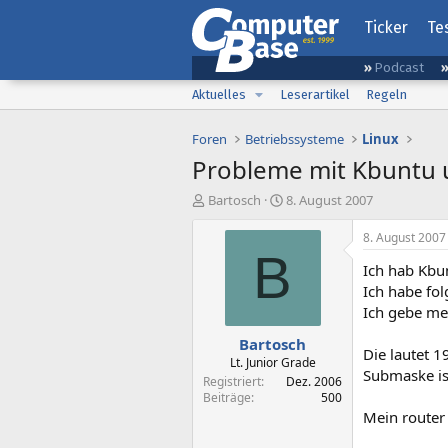
Ticker
Te
Podcast
Aktuelles
Leserartikel
Regeln
Foren
Betriebssysteme
Linux
Probleme mit Kbuntu 
E
E
Bartosch
8. August 2007
r
r
s
s
8. August 2007
t
t
B
Ich hab Kbun
e
e
l
l
Ich habe fo
l
l
Ich gebe me
e
t
Bartosch
r
a
Die lautet 
m
Lt. Junior Grade
Submaske is
Registriert
Dez. 2006
Beiträge
500
Mein router