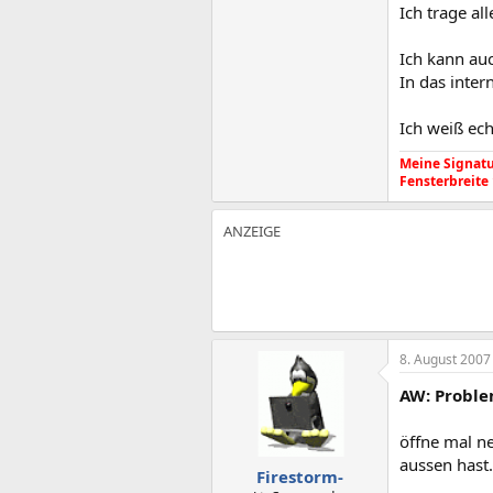
Ich trage al
Ich kann au
In das inte
Ich weiß ech
Meine Signatur
Fensterbreite
8. August 2007
AW: Proble
öffne mal n
aussen hast.
Firestorm-