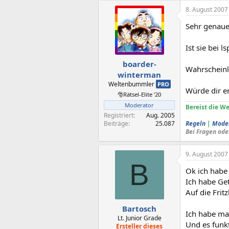
8. August 2007
Sehr genaue 
Ist sie bei 
boarder-
Wahrscheinl
winterman
Weltenbummler
PRO
Würde dir e
🎅Rätsel-Elite ’20
Moderator
Bereist die We
Registriert
Aug. 2005
Beiträge
25.087
Regeln
|
Mode
Bei Fragen ode
9. August 2007
B
Ok ich habe 
Ich habe Ge
Auf die Frit
Bartosch
Ich habe ma
Lt. Junior Grade
Und es funkt
Ersteller dieses