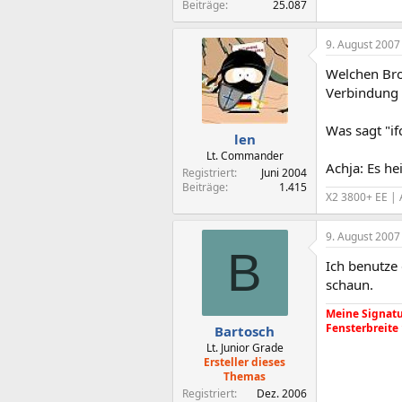
Beiträge
25.087
9. August 2007
Welchen Brow
Verbindung 
Was sagt "if
len
Lt. Commander
Achja: Es h
Registriert
Juni 2004
Beiträge
1.415
X2 3800+ EE | 
9. August 2007
B
Ich benutze 
schaun.
Meine Signatur
Fensterbreite
Bartosch
Lt. Junior Grade
Ersteller dieses
Themas
Registriert
Dez. 2006