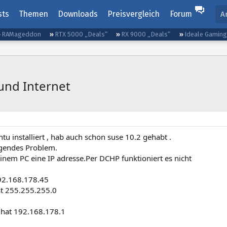
sts
Themen
Downloads
Preisvergleich
Forum
A
RAMageddon
RTX 5000 „Deals“
RX 9000 „Deals“
Ideale Gamin
und Internet
tu installiert , hab auch schon suse 10.2 gehabt .
lgendes Problem.
inem PC eine IP adresse.Per DCHP funktioniert es nicht
192.168.178.45
t 255.255.255.0
 hat 192.168.178.1