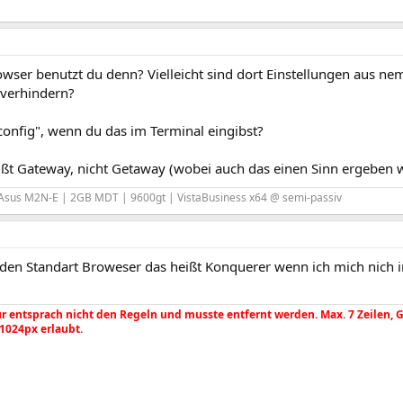
ser benutzt du denn? Vielleicht sind dort Einstellungen aus nem
verhindern?
config", wenn du das im Terminal eingibst?
eißt Gateway, nicht Getaway (wobei auch das einen Sinn ergeben
Asus M2N-E | 2GB MDT | 9600gt | VistaBusiness x64 @ semi-passiv
den Standart Broweser das heißt Konquerer wenn ich mich nich ir
 entsprach nicht den Regeln und musste entfernt werden. Max. 7 Zeilen, Gr. 
 1024px erlaubt.