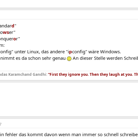
tandar
d
"
ro
ws
er"
Konquer
o
r"
em:
config" unter Linux, das andere "i
p
config" wäre Windows.
 nimmt es da schon sehr genau
An dieser Stelle werden Schreib
das Karamchand Gandhi:
“First they ignore you. Then they laugh at you. T
7
 mein fehler das kommt davon wenn man immer so schnell schreiben