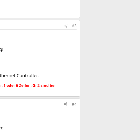
#3
g!
hernet Controller.
1 oder 6 Zeilen, Gr.2 sind bei
#4
m: