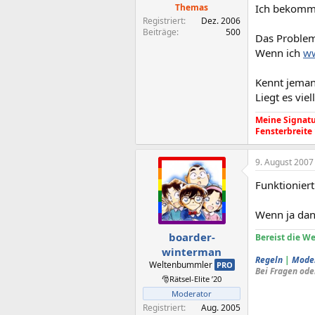
Themas
Ich bekomme
Registriert
Dez. 2006
Beiträge
500
Das Proble
Wenn ich
ww
Kennt jema
Liegt es viel
Meine Signatur
Fensterbreite
9. August 2007
Funktioniert
Wenn ja dann
boarder-
Bereist die We
winterman
Regeln
|
Mode
Weltenbummler
PRO
Bei Fragen ode
🎅Rätsel-Elite ’20
Moderator
Registriert
Aug. 2005