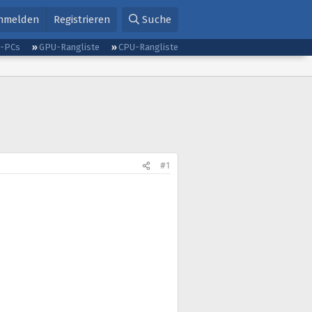
nmelden
Registrieren
Suche
g-PCs
GPU-Rangliste
CPU-Rangliste
#1