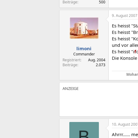
Beiträge
500
9. August 2007
Es heisst "S
Es heisst "B
Es heisst "
und vor all
limoni
Es heisst "i
f
Commander
Die Konsole
Registriert
Aug. 2004
Beiträge
2.073
Mohan
10. August 200
B
Ahrrr......