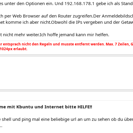
les unter den Optionen ein. Und 192.168.178.1 gebe ich als Stand
ch per Web Browser auf den Router zugreifen.Der Anmeldebildsch
rnet komme ich aber nicht.Obwohl die IPs vergeben und der Getaw
t nicht mehr weiter.Ich hoffe jemand kann mir helfen.
 entsprach nicht den Regeln und musste entfernt werden. Max. 7 Zeilen, Gr. 
 1024px erlaubt.
me mit Kbuntu und Internet bitte HILFE!!
e shell und ping mal eine beliebige url an um zu sehen ob du üb
..