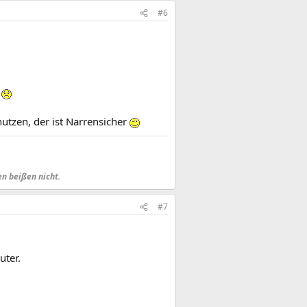
#6
t
tzen, der ist Narrensicher
en beißen nicht.
#7
uter.