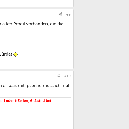
#9
 alten Prodil vorhanden, die die
 würde)
#10
re ...das mit ipconfig muss ich mal
1 oder 6 Zeilen, Gr.2 sind bei