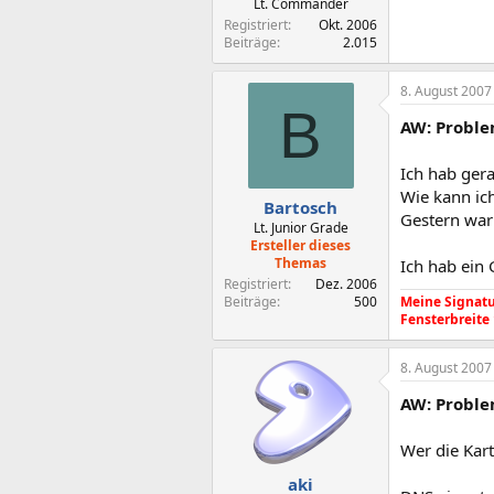
Lt. Commander
Registriert
Okt. 2006
Beiträge
2.015
8. August 2007
B
AW: Proble
Ich hab ger
Wie kann ich
Bartosch
Gestern war 
Lt. Junior Grade
Ersteller dieses
Themas
Ich hab ein
Registriert
Dez. 2006
Meine Signatur
Beiträge
500
Fensterbreite
8. August 2007
AW: Proble
Wer die Kart
aki