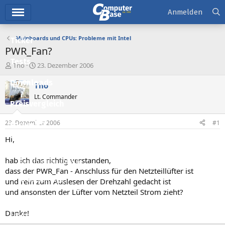
Hauptmenü
Anmelden
Mainboards und CPUs: Probleme mit Intel
Ticker
PWR_Fan?
Tests
E
E
Tho
23. Dezember 2006
r
r
Downloads
s
s
Tho
t
t
Lt. Commander
e
e
Preisvergleich
l
l
l
l
23. Dezember 2006
#1
Forum
e
t
r
a
Hi,
Aktuelles
m
hab ich das richtig verstanden,
Empfohlene Inhalte
dass der PWR_Fan - Anschluss für den Netzteillüfter ist
Neue Beiträge
und rein zum Auslesen der Drehzahl gedacht ist
und ansonsten der Lüfter vom Netzteil Strom zieht?
Neueste Aktivitäten
Danke!
Leserartikel