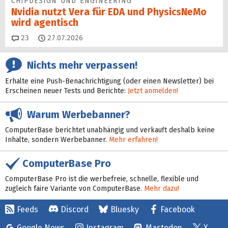
CHIPDESIGN UND ENGINEERING
Nvidia nutzt Vera für EDA und PhysicsNeMo
wird agentisch
Kommentare
23
27.07.2026
Nichts mehr verpassen!
Erhalte eine Push-Benachrichtigung (oder einen Newsletter) bei
Erscheinen neuer Tests und Berichte:
Jetzt anmelden!
Warum Werbebanner?
ComputerBase berichtet unabhängig und verkauft deshalb keine
Inhalte, sondern Werbebanner.
Mehr erfahren!
ComputerBase Pro
ComputerBase Pro ist die werbefreie, schnelle, flexible und
zugleich faire Variante von ComputerBase.
Mehr dazu!
Feeds
Discord
Bluesky
Facebook
Google News
Instagram
Mastodon
X