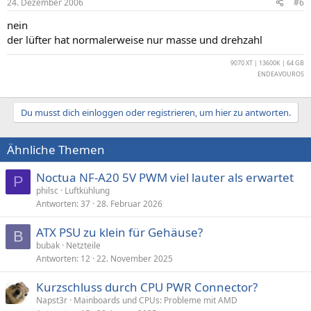
24. Dezember 2006
#6
nein
der lüfter hat normalerweise nur masse und drehzahl
9070 XT | 13600K | 64 GB
ENDEAVOUROS
Du musst dich einloggen oder registrieren, um hier zu antworten.
Ähnliche Themen
Noctua NF-A20 5V PWM viel lauter als erwartet
P
philsc
Luftkühlung
Antworten
37
28. Februar 2026
ATX PSU zu klein für Gehäuse?
B
bubak
Netzteile
Antworten
12
22. November 2025
Kurzschluss durch CPU PWR Connector?
Napst3r
Mainboards und CPUs: Probleme mit AMD