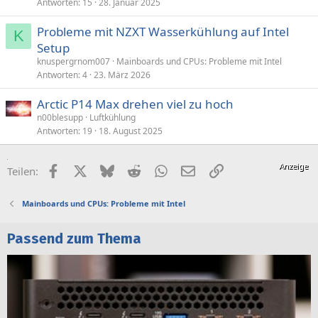
Antworten
15
28. Januar 2025
Probleme mit NZXT Wasserkühlung auf Intel
K
Setup
knuspergrnom007
Mainboards und CPUs: Probleme mit Intel
Antworten
4
23. März 2026
Arctic P14 Max drehen viel zu hoch
n00blesupp
Luftkühlung
Antworten
19
18. August 2025
Facebook
X (Twitter)
Bluesky
Reddit
WhatsApp
E-Mail
Link
Teilen:
Mainboards und CPUs: Probleme mit Intel
Passend zum Thema