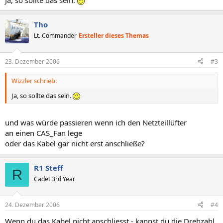
Ja, so sollte das sein.
Tho
Lt. Commander
Ersteller dieses Themas
23. Dezember 2006
#3
Wizzler schrieb:
Ja, so sollte das sein.
und was würde passieren wenn ich den Netzteillüfter
an einen CAS_Fan lege
oder das Kabel gar nicht erst anschließe?
R1 Steff
R
Cadet 3rd Year
24. Dezember 2006
#4
Wenn du das Kabel nicht anschliesst - kannst du die Drehzahl