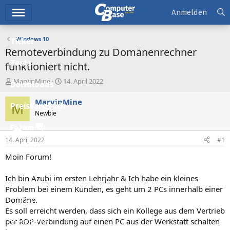
Hauptmenü
Anmelden
Windows 10
Ticker
Remoteverbindung zu Domänenrechner
Tests
funktioniert nicht.
E
E
MarvinMine
14. April 2022
Downloads
r
r
s
s
MarvinMine
M
Preisvergleich
t
t
Newbie
e
e
l
l
Forum
l
l
14. April 2022
#1
e
t
Aktuelles
r
a
Moin Forum!
m
Empfohlene Inhalte
Ich bin Azubi im ersten Lehrjahr & Ich habe ein kleines
Neue Beiträge
Problem bei einem Kunden, es geht um 2 PCs innerhalb einer
Domäne.
Neueste Aktivitäten
Es soll erreicht werden, dass sich ein Kollege aus dem Vertrieb
Leserartikel
per RDP-Verbindung auf einen PC aus der Werkstatt schalten