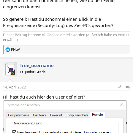
Der kann dir dann hoffentlich helfen, wie du den Fehler
eingrenzen kannst.
So generell: Hast du schonmal einen Blick in die
Ereignisanzeige (Security-Log) des Ziel-PCs geworfen?
Dieser Beitrag ist ohne AI-Gedöns erstellt worden (außer ich habe es explizit
erwähnt)
PHuV
R
e
a
free_username
k
t
Lt. Junior Grade
i
o
n
14. April 2022
#6
e
n
Hi, hast du auch hier den User definiert?
: