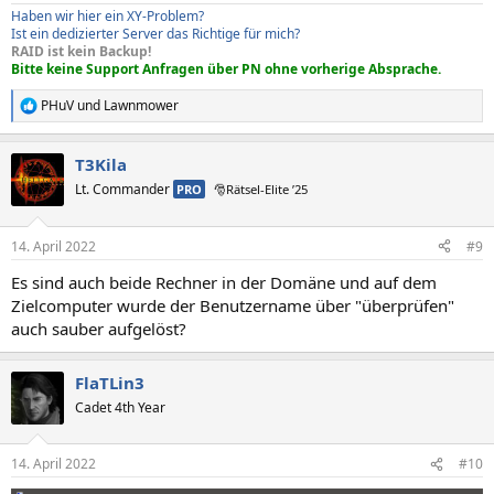
Haben wir hier ein XY-Problem?
Ist ein dedizierter Server das Richtige für mich?
RAID ist kein Backup!
Bitte keine Support Anfragen über PN ohne vorherige Absprache.
PHuV
und
Lawnmower
R
e
a
T3Kila
k
t
Lt. Commander
PRO
🎅Rätsel-Elite ’25
i
o
n
14. April 2022
#9
e
n
Es sind auch beide Rechner in der Domäne und auf dem
:
Zielcomputer wurde der Benutzername über "überprüfen"
auch sauber aufgelöst?
FlaTLin3
Cadet 4th Year
14. April 2022
#10