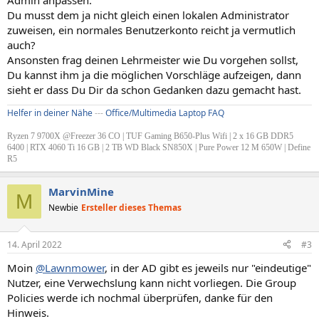
Admin anpassen.
Du musst dem ja nicht gleich einen lokalen Administrator
zuweisen, ein normales Benutzerkonto reicht ja vermutlich
auch?
Ansonsten frag deinen Lehrmeister wie Du vorgehen sollst,
Du kannst ihm ja die möglichen Vorschläge aufzeigen, dann
sieht er dass Du Dir da schon Gedanken dazu gemacht hast.
Helfer in deiner Nähe
---
Office/Multimedia Laptop FAQ
Ryzen 7 9700X @Freezer 36 CO | TUF Gaming B650-Plus Wifi | 2 x 16 GB DDR5
6400 | RTX 4060 Ti 16 GB | 2 TB WD Black SN850X | Pure Power 12 M 650W | Define
R5
MarvinMine
M
Newbie
Ersteller dieses Themas
14. April 2022
#3
Moin
@Lawnmower
, in der AD gibt es jeweils nur "eindeutige"
Nutzer, eine Verwechslung kann nicht vorliegen. Die Group
Policies werde ich nochmal überprüfen, danke für den
Hinweis.