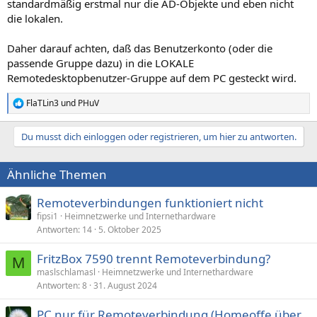
standardmäßig erstmal nur die AD-Objekte und eben nicht
die lokalen.
Daher darauf achten, daß das Benutzerkonto (oder die
passende Gruppe dazu) in die LOKALE
Remotedesktopbenutzer-Gruppe auf dem PC gesteckt wird.
FlaTLin3
und
PHuV
R
e
a
Du musst dich einloggen oder registrieren, um hier zu antworten.
k
t
i
Ähnliche Themen
o
n
e
Remoteverbindungen funktioniert nicht
n
fipsi1
Heimnetzwerke und Internethardware
:
Antworten
14
5. Oktober 2025
FritzBox 7590 trennt Remoteverbindung?
M
maslschlamasl
Heimnetzwerke und Internethardware
Antworten
8
31. August 2024
PC nur für Remoteverbindung (Homeoffe über