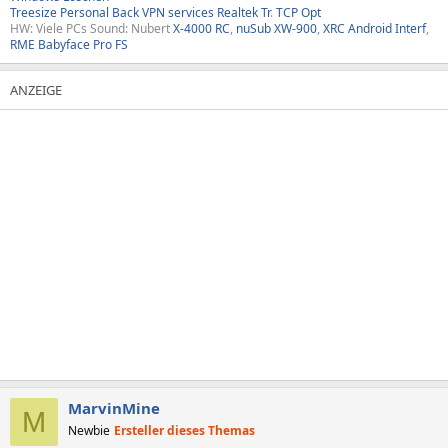
Treesize
Personal Back
VPN services
Realtek Tr
.
TCP Opt
HW: Viele PCs Sound: Nubert
X-4000 RC
,
nuSub XW-900
,
XRC Android Interf
,
RME Babyface Pro FS
MarvinMine
M
Newbie
Ersteller dieses Themas