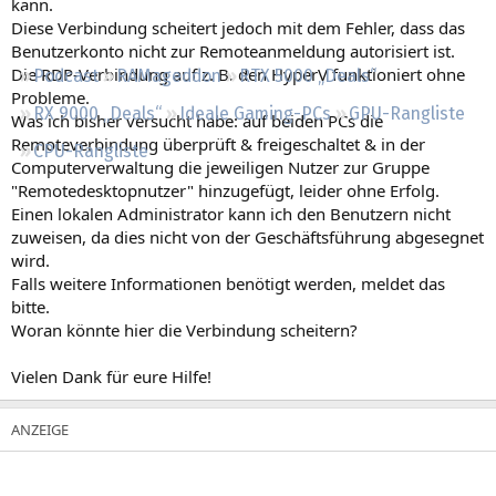
kann.
Regeln
Diese Verbindung scheitert jedoch mit dem Fehler, dass das
Benutzerkonto nicht zur Remoteanmeldung autorisiert ist.
Die RDP-Verbindung auf z. B. den HyperV funktioniert ohne
Podcast
RAMageddon
RTX 5000 „Deals“
Probleme.
RX 9000 „Deals“
Ideale Gaming-PCs
GPU-Rangliste
Was ich bisher versucht habe: auf beiden PCs die
Remoteverbindung überprüft & freigeschaltet & in der
CPU-Rangliste
Computerverwaltung die jeweiligen Nutzer zur Gruppe
"Remotedesktopnutzer" hinzugefügt, leider ohne Erfolg.
Einen lokalen Administrator kann ich den Benutzern nicht
zuweisen, da dies nicht von der Geschäftsführung abgesegnet
wird.
Falls weitere Informationen benötigt werden, meldet das
bitte.
Woran könnte hier die Verbindung scheitern?
Vielen Dank für eure Hilfe!