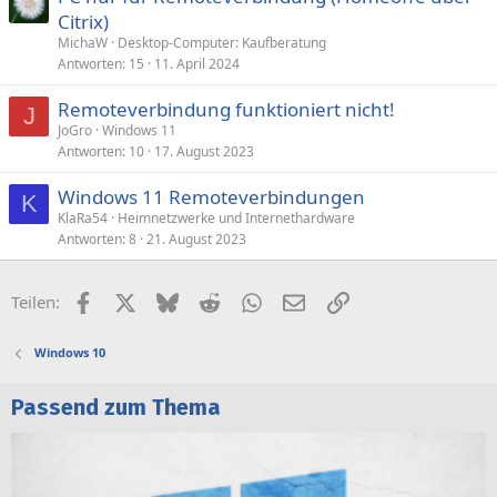
Citrix)
MichaW
Desktop-Computer: Kaufberatung
Antworten
15
11. April 2024
Remoteverbindung funktioniert nicht!
J
JoGro
Windows 11
Antworten
10
17. August 2023
Windows 11 Remoteverbindungen
K
KlaRa54
Heimnetzwerke und Internethardware
Antworten
8
21. August 2023
Facebook
X (Twitter)
Bluesky
Reddit
WhatsApp
E-Mail
Link
Teilen:
Windows 10
Passend zum Thema