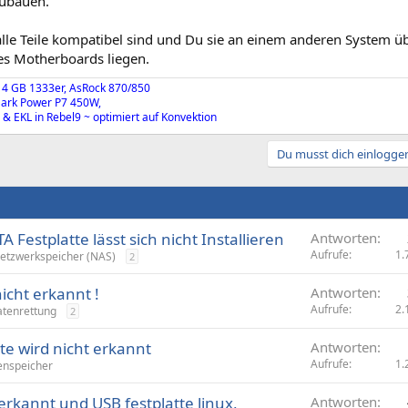
ubauen.
lle Teile kompatibel sind und Du sie an einem anderen System üb
s Motherboards liegen.
 4 GB 1333er, AsRock 870/850
Dark Power P7 450W,
& EKL in Rebel9 ~ optimiert auf Konvektion
Du musst dich einloggen
Festplatte lässt sich nicht Installieren
Antworten
Aufrufe
1.
etzwerkspeicher (NAS)
2
icht erkannt !
Antworten
Aufrufe
2.
tenrettung
2
lte wird nicht erkannt
Antworten
Aufrufe
1.
nspeicher
 erkannt und USB festplatte linux,
Antworten