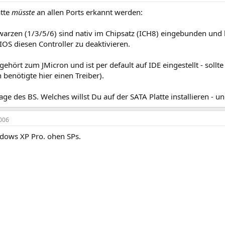
atte
müsste
an allen Ports erkannt werden:
warzen (1/3/5/6) sind nativ im Chipsatz (ICH8) eingebunden und l
OS diesen Controller zu deaktivieren.
 gehört zum JMicron und ist per default auf IDE eingestellt - soll
 benötigte hier einen Treiber).
rage des BS. Welches willst Du auf der SATA Platte installieren - un
006
dows XP Pro. ohen SPs.