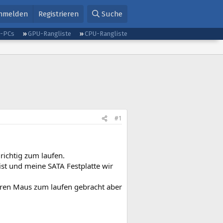
nmelden
Registrieren
Suche
g-PCs
GPU-Rangliste
CPU-Rangliste
#1
richtig zum laufen.
st und meine SATA Festplatte wir
deren Maus zum laufen gebracht aber