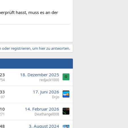
erprüft hasst, muss es an der
 oder registrieren, um hier zu antworten.
23
18. Dezember 2025
R
754
redjack1000
33
17. Juni 2026
107
Dr.Jo
10
14. Februar 2026
271
Deathangel008
48
3. August 2024