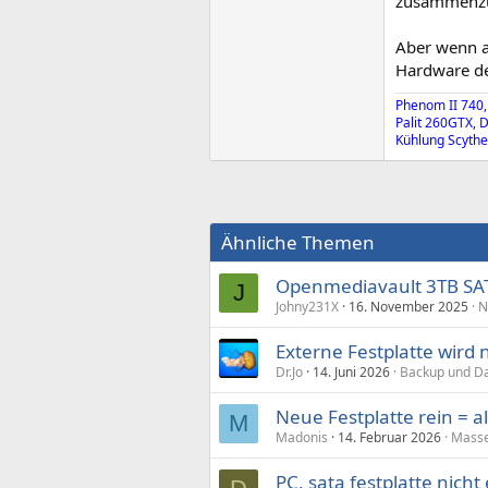
zusammenz
Aber wenn a
Hardware de
Phenom II 740,
Palit 260GTX, 
Kühlung Scythe 
Ähnliche Themen
Openmediavault 3TB SATA 
J
Johny231X
16. November 2025
N
Externe Festplatte wird n
Dr.Jo
14. Juni 2026
Backup und Da
Neue Festplatte rein = a
M
Madonis
14. Februar 2026
Masse
PC, sata festplatte nicht