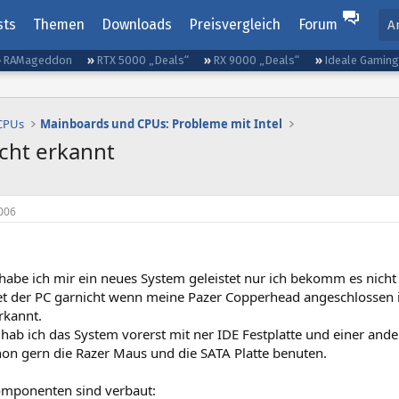
sts
Themen
Downloads
Preisvergleich
Forum
A
RAMageddon
RTX 5000 „Deals“
RX 9000 „Deals“
Ideale Gamin
 CPUs
Mainboards und CPUs: Probleme mit Intel
icht erkannt
006
abe ich mir ein neues System geleistet nur ich bekomm es nicht 
et der PC garnicht wenn meine Pazer Copperhead angeschlossen i
rkannt.
 hab ich das System vorerst mit ner IDE Festplatte und einer an
hon gern die Razer Maus und die SATA Platte benuten.
mponenten sind verbaut: