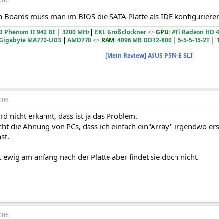
006
 Boards muss man im BIOS die SATA-Platte als IDE konfigurieren
 Phenom II 940 BE
|
3200 MHz
|
EKL Großclockner
<>
GPU:
ATi Radeon HD 4
Gigabyte MA770-UD3
|
AMD770
<>
RAM:
4096 MB DDR2-800
|
5-5-5-15-2T
|
1
[Mein Review] ASUS P5N-E SLI
006
ird nicht erkannt, dass ist ja das Problem.
cht die Ahnung von PCs, dass ich einfach ein"Array" irgendwo er
st.
 ewig am anfang nach der Platte aber findet sie doch nicht.
006