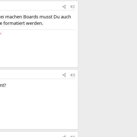
#2
? Bei machen Boards musst Du auch
te formatiert werden.
.
#3
nt?