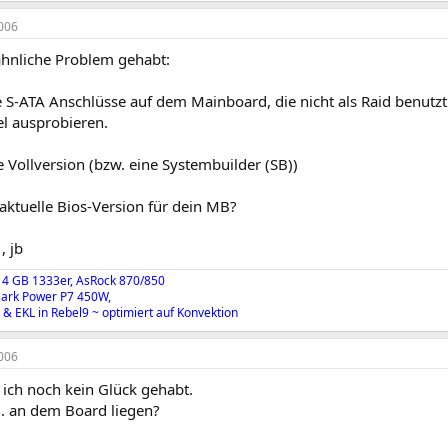
006
ähnliche Problem gehabt:
le S-ATA Anschlüsse auf dem Mainboard, die nicht als Raid benut
el ausprobieren.
 Vollversion (bzw. eine Systembuilder (SB))
aktuelle Bios-Version für dein MB?
, jb
 4 GB 1333er, AsRock 870/850
Dark Power P7 450W,
& EKL in Rebel9 ~ optimiert auf Konvektion
006
b ich noch kein Glück gehabt.
tl. an dem Board liegen?