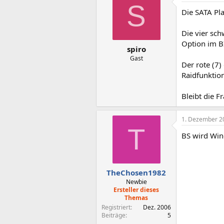
S
Die SATA Pl
Die vier sch
Option im BI
spiro
Gast
Der rote (7)
Raidfunktion
Bleibt die F
1. Dezember 2
T
BS wird Win
TheChosen1982
Newbie
Ersteller dieses
Themas
Registriert
Dez. 2006
Beiträge
5