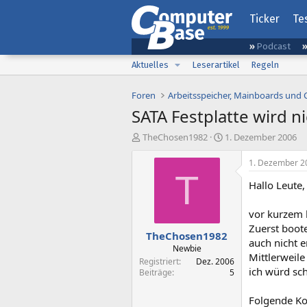
Ticker
Te
Podcast
Aktuelles
Leserartikel
Regeln
Foren
Arbeitsspeicher, Mainboards und
SATA Festplatte wird n
E
E
TheChosen1982
1. Dezember 2006
r
r
s
s
1. Dezember 2
t
t
T
Hallo Leute,
e
e
l
l
l
l
vor kurzem h
e
t
Zuerst boot
TheChosen1982
r
a
auch nicht e
m
Newbie
Mittlerweile
Registriert
Dez. 2006
ich würd sc
Beiträge
5
Folgende Ko