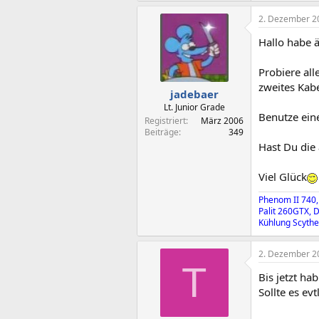
2. Dezember 2
Hallo habe 
Probiere al
zweites Kab
jadebaer
Lt. Junior Grade
Benutze eine
Registriert
März 2006
Beiträge
349
Hast Du die 
Viel Glück
Phenom II 740,
Palit 260GTX, 
Kühlung Scythe 
2. Dezember 2
T
Bis jetzt ha
Sollte es ev