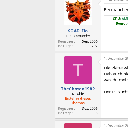
1. Dezember 2
Bei manchen
CPU:
AMD
Board:
SOAD_Flo
Lt. Commander
Registriert
Sep. 2006
Beiträge
1.292
1. Dezember 2
T
Die Platte w
Hab auch ni
was du mein
TheChosen1982
Der PC sucht
Newbie
Ersteller dieses
Themas
Registriert
Dez. 2006
Beiträge
5
1. Dezember 2