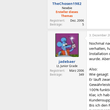
TheChosen1982
Newbie
Ersteller dieses
Themas
Registriert
Dez. 2006
Beiträge
5
3. Dezember 2
Nochmal nac
verhalten, 
Installatio
wurde. Aber 
jadebaer
Lt. Junior Grade
Also:
Registriert
März 2006
Wie gesagt:
Beiträge
349
Er läuft zw
Gewährleist
100% funkti
Klar, ich h
Kundensuppo
Bis ich den 