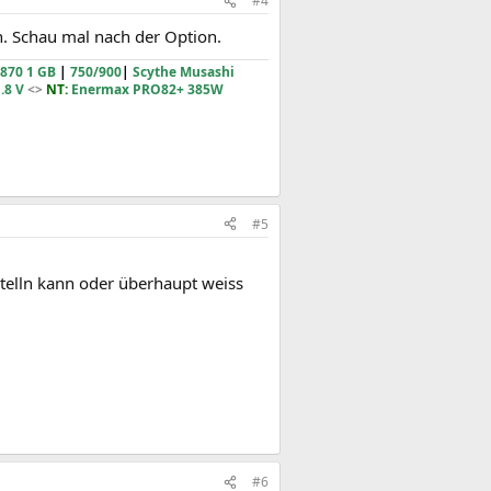
#4
. Schau mal nach der Option.
870 1 GB
|
750/900
|
Scythe Musashi
.8 V
<>
NT:
Enermax PRO82+ 385W
#5
stelln kann oder überhaupt weiss
#6