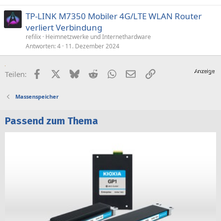
TP-LINK M7350 Mobiler 4G/LTE WLAN Router
verliert Verbindung
refilix
Heimnetzwerke und Internethardware
Antworten
4
11. Dezember 2024
Facebook
X (Twitter)
Bluesky
Reddit
WhatsApp
E-Mail
Link
Teilen:
Massenspeicher
Passend zum Thema