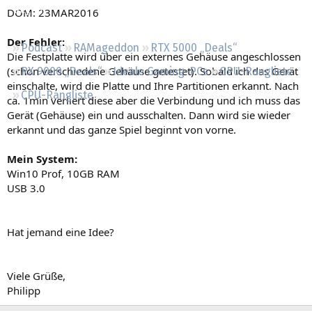
Regeln
DOM: 23MAR2016
Der Fehler:
Podcast
RAMageddon
RTX 5000 „Deals“
Die Festplatte wird über ein externes Gehäuse angeschlossen
(schon verschiedene Gehäuse getestet). Sobald ich das Gerät
RX 9000 „Deals“
Ideale Gaming-PCs
GPU-Rangliste
einschalte, wird die Platte und Ihre Partitionen erkannt. Nach
CPU-Rangliste
ca. 1min verliert diese aber die Verbindung und ich muss das
Gerät (Gehäuse) ein und ausschalten. Dann wird sie wieder
erkannt und das ganze Spiel beginnt von vorne.
Mein System:
Win10 Prof, 10GB RAM
USB 3.0
Hat jemand eine Idee?
Viele Grüße,
Philipp