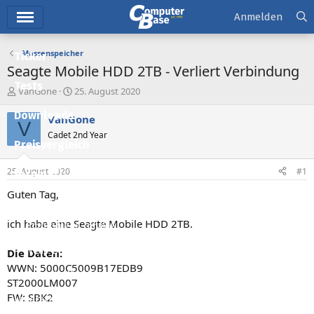
Hauptmenü
Anmelden
Massenspeicher
Ticker
Seagte Mobile HDD 2TB - Verliert Verbindung
Tests
E
E
VanGone
25. August 2020
r
r
Downloads
s
s
VanGone
V
t
t
Cadet 2nd Year
e
e
Preisvergleich
l
l
l
l
25. August 2020
#1
Forum
e
t
r
a
Guten Tag,
Aktuelles
m
ich habe eine Seagte Mobile HDD 2TB.
Empfohlene Inhalte
Neue Beiträge
Die Daten:
WWN: 5000C5009B17EDB9
Neueste Aktivitäten
ST2000LM007
FW: SBK2
Leserartikel