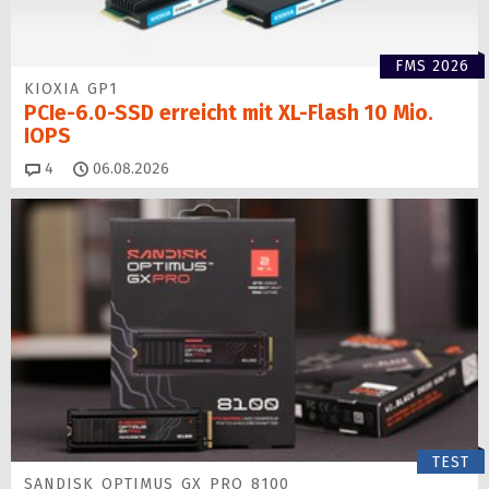
FMS 2026
KIOXIA GP1
PCIe-6.0-SSD erreicht mit XL-Flash 10 Mio.
IOPS
Kommentare
4
06.08.2026
TEST
SANDISK OPTIMUS GX PRO 8100