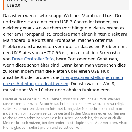
Win10 Prof, 10GB RAM
USB 3.0
Das ist ein wenig sehr knapp. Welches Mainboard hast Du
und sollte sie an einer extra USB 3 Controller hängen, an
welcher genau? An welchem Port hängt die Platte? Wenn es
einer am Frontpanel ist, probiere man einen hinten direkt am
Mainboard, die Ports am Frontpanel machen öfter mal
Probleme und ansonsten vermute ich das es ein Problem mit
den UX States von xHCI 0.96 ist, poste mal den Screenshot
von
Drive Controller Info
, beim Port oder den Gehäusen,
wenn diese schon älter sind. Dann kann man versuchen dies
zu lösen indem man die Platten über einen USB Hub
anschließt oder probiert die
Energiespareinstellungen nach
dieser Anleitung zu deaktivieren
. Die ist zwar für Win 8,
müsste aber Win 10 aber noch ähnlich funktionieren.
Macht eure Augen auf um zu sehen, sonst braucht ihr sie um zu weinen.
Medienkompetenz heißt auch: Nachrichten nach ihrer Vertrauenswürdigkeit
selbst zu bewerten, denn im Internet kann jeder Idiot schreiben und man
muß alle Informationen selbst bewerten! In den Massenmedien dürfen nur
reiche Idioten schreiben! Wer ein kritischer Mensch ist, der wird auch die
Medien kritisch nutzen, bei den anderen ist Hopfen und Malz verloren. Also:
Nichts glauben, selbst prüfen und selbst denken!