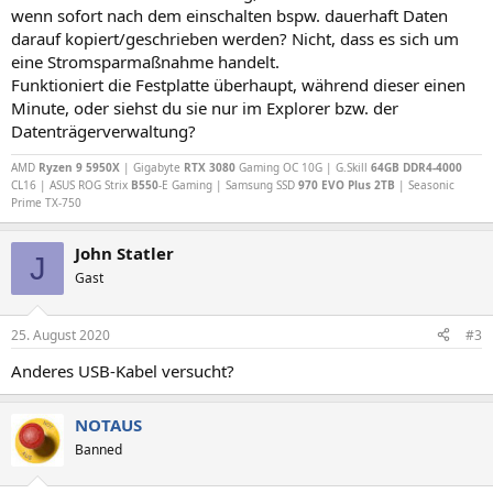
wenn sofort nach dem einschalten bspw. dauerhaft Daten
darauf kopiert/geschrieben werden? Nicht, dass es sich um
eine Stromsparmaßnahme handelt.
Funktioniert die Festplatte überhaupt, während dieser einen
Minute, oder siehst du sie nur im Explorer bzw. der
Datenträgerverwaltung?
AMD
Ryzen 9 5950X
| Gigabyte
RTX 3080
Gaming OC 10G | G.Skill
64GB DDR4-4000
CL16 | ASUS ROG Strix
B550
-E Gaming | Samsung SSD
970 EVO Plus 2TB
| Seasonic
Prime TX-750
John Statler
J
Gast
25. August 2020
#3
Anderes USB-Kabel versucht?
NOTAUS
Banned