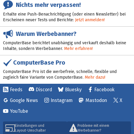
Nichts mehr verpassen!
Erhalte eine Push-Benachrichtigung (oder einen Newsletter) bei
Erscheinen neuer Tests und Berichte:
Jetzt anmelden!
Warum Werbebanner?
ComputerBase berichtet unabhängig und verkauft deshalb keine
Inhalte, sondern Werbebanner.
Mehr erfahren!
ComputerBase Pro
ComputerBase Pro ist die werbefreie, schnelle, flexible und
zugleich faire Variante von ComputerBase.
Mehr dazu!
Feeds
Discord
Bluesky
Facebook
Google News
Instagram
Mastodon
X
YouTube
Einstellungen und
Probleme mit einem
Layout-Umschalter
Werbebanner?