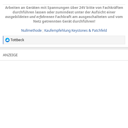
Arbeiten an Geräten mit Spannungen über 24V bitte von Fachkräften
durchführen lassen oder zumindest unter der Aufsicht einer
ausgebildeten und erfahrenen
Fachkraft am ausgeschalteten und vom
Netz getrennten Gerät durchführen!
Nullmethode
;
Kaufempfehlung Keystones & Patchfeld
Tottbeck
R
e
a
k
t
i
o
n
e
n
: