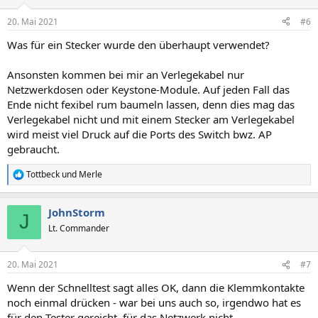
o
n
20. Mai 2021
#6
e
n
Was für ein Stecker wurde den überhaupt verwendet?
:
Ansonsten kommen bei mir an Verlegekabel nur
Netzwerkdosen oder Keystone-Module. Auf jeden Fall das
Ende nicht fexibel rum baumeln lassen, denn dies mag das
Verlegekabel nicht und mit einem Stecker am Verlegekabel
wird meist viel Druck auf die Ports des Switch bwz. AP
gebraucht.
Tottbeck
und
Merle
R
e
a
JohnStorm
k
J
t
Lt. Commander
i
o
n
20. Mai 2021
#7
e
n
Wenn der Schnelltest sagt alles OK, dann die Klemmkontakte
:
noch einmal drücken - war bei uns auch so, irgendwo hat es
für den Tester gereicht, für das Netzwerk nicht.