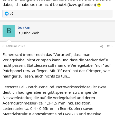
dabei, ich habe sie nur nicht benutzt (bzw. gefunden)
t-6
R
e
a
burkm
k
B
t
Lt. Junior Grade
i
o
n
8. Februar 2022
#18
e
n
Es herrscht immer noch das "Vorurteil", dass man
:
Verlegekabel nicht crimpen kann und dass die Stecker dafür
nicht passen. Stattdessen soll man die Verlegekabel "nur" auf
Patchpanel usw. auflegen. Mit "Pfusch" hat das Crimpen, wie
häufiger zu lesen, auch nichts zu tun...
Letzterer Fall (Patch-Panel od. Netzwerksteckdose) ist zwar
deutlich häufiger aber es gibt spezielle, zu crimpende
Netzwerkstecker, die auf die Verlegekabel und deren
Aderndurchmesser (ca. 1,3-1,5 mm inkl. Isolation,
Leiterstärke ca. 0.4 - 0,55mm in Rein-Kupfer) sowie
Materialstruktur abgestimmt sind (AWG23 und massive