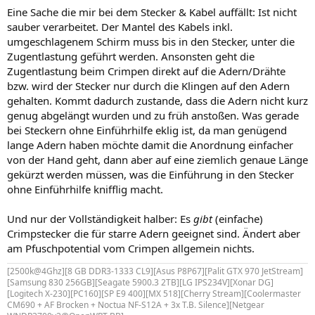
n
Eine Sache die mir bei dem Stecker & Kabel auffällt: Ist nicht
:
sauber verarbeitet. Der Mantel des Kabels inkl.
umgeschlagenem Schirm muss bis in den Stecker, unter die
Zugentlastung geführt werden. Ansonsten geht die
Zugentlastung beim Crimpen direkt auf die Adern/Drähte
bzw. wird der Stecker nur durch die Klingen auf den Adern
gehalten. Kommt dadurch zustande, dass die Adern nicht kurz
genug abgelängt wurden und zu früh anstoßen. Was gerade
bei Steckern ohne Einführhilfe eklig ist, da man genügend
lange Adern haben möchte damit die Anordnung einfacher
von der Hand geht, dann aber auf eine ziemlich genaue Länge
gekürzt werden müssen, was die Einführung in den Stecker
ohne Einführhilfe knifflig macht.
Und nur der Vollständigkeit halber: Es
gibt
(einfache)
Crimpstecker die für starre Adern geeignet sind. Ändert aber
am Pfuschpotential vom Crimpen allgemein nichts.
[2500k@4Ghz][8 GB DDR3-1333 CL9][Asus P8P67][Palit GTX 970 JetStream]
[Samsung 830 256GB][Seagate 5900.3 2TB][LG IPS234V][Xonar DG]
[Logitech X-230][PC160][SP E9 400][MX 518][Cherry Stream][Coolermaster
CM690 + AF Brocken + Noctua NF-S12A + 3x T.B. Silence][Netgear