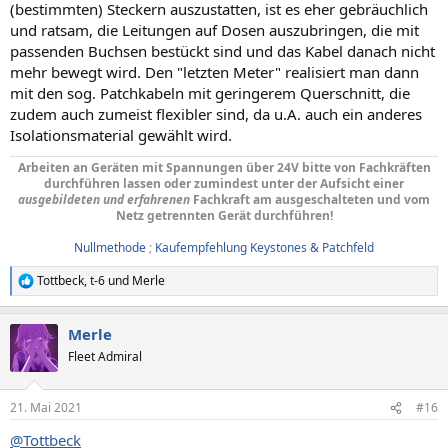
(bestimmten) Steckern auszustatten, ist es eher gebräuchlich
und ratsam, die Leitungen auf Dosen auszubringen, die mit
passenden Buchsen bestückt sind und das Kabel danach nicht
mehr bewegt wird. Den "letzten Meter" realisiert man dann
mit den sog. Patchkabeln mit geringerem Querschnitt, die
zudem auch zumeist flexibler sind, da u.A. auch ein anderes
Isolationsmaterial gewählt wird.
Arbeiten an Geräten mit Spannungen über 24V bitte von Fachkräften
durchführen lassen oder zumindest unter der Aufsicht einer
ausgebildeten und erfahrenen
Fachkraft am ausgeschalteten und vom
Netz getrennten Gerät durchführen!
Nullmethode
;
Kaufempfehlung Keystones & Patchfeld
Tottbeck
,
t-6
und
Merle
R
e
a
Merle
k
t
Fleet Admiral
i
o
n
21. Mai 2021
#16
e
n
@Tottbeck
: