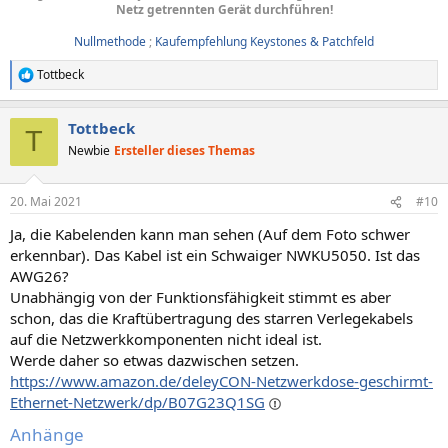
Netz getrennten Gerät durchführen!
Nullmethode
;
Kaufempfehlung Keystones & Patchfeld
Tottbeck
R
e
a
Tottbeck
k
T
t
Newbie
Ersteller dieses Themas
i
o
n
20. Mai 2021
#10
e
n
Ja, die Kabelenden kann man sehen (Auf dem Foto schwer
:
erkennbar). Das Kabel ist ein Schwaiger NWKU5050. Ist das
AWG26?
Unabhängig von der Funktionsfähigkeit stimmt es aber
schon, das die Kraftübertragung des starren Verlegekabels
auf die Netzwerkkomponenten nicht ideal ist.
Werde daher so etwas dazwischen setzen.
https://www.amazon.de/deleyCON-Netzwerkdose-geschirmt-
Ethernet-Netzwerk/dp/B07G23Q1SG
Anhänge