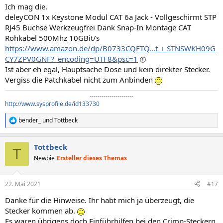
Ich mag die.
deleyCON 1x Keystone Modul CAT 6a Jack - Vollgeschirmt STP
RJ45 Buchse Werkzeugfrei Dank Snap-In Montage CAT
Rohkabel 500Mhz 10GBit/s
https://www.amazon.de/dp/B0733CQFTQ...t_i_STNSWKH09G
CY7ZPV0GNF?_encoding=UTF8&psc=1
Ist aber eh egal, Hauptsache Dose und kein direkter Stecker.
Vergiss die Patchkabel nicht zum Anbinden
----------------------​
http://www.sysprofile.de/id133730
bender_
und
Tottbeck
R
e
a
Tottbeck
k
T
t
Newbie
Ersteller dieses Themas
i
o
n
22. Mai 2021
#17
e
n
Danke für die Hinweise. Ihr habt mich ja überzeugt, die
:
Stecker kommen ab.
Es waren übrigens doch Einführhilfen bei den Crimp-Steckern