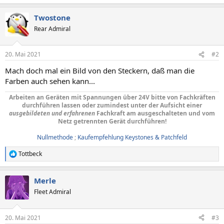
Twostone
Rear Admiral
20. Mai 2021
#2
Mach doch mal ein Bild von den Steckern, daß man die
Farben auch sehen kann...
Arbeiten an Geräten mit Spannungen über 24V bitte von Fachkräften
durchführen lassen oder zumindest unter der Aufsicht einer
ausgebildeten und erfahrenen
Fachkraft am ausgeschalteten und vom
Netz getrennten Gerät durchführen!
Nullmethode
;
Kaufempfehlung Keystones & Patchfeld
Tottbeck
R
e
a
Merle
k
t
Fleet Admiral
i
o
n
20. Mai 2021
#3
e