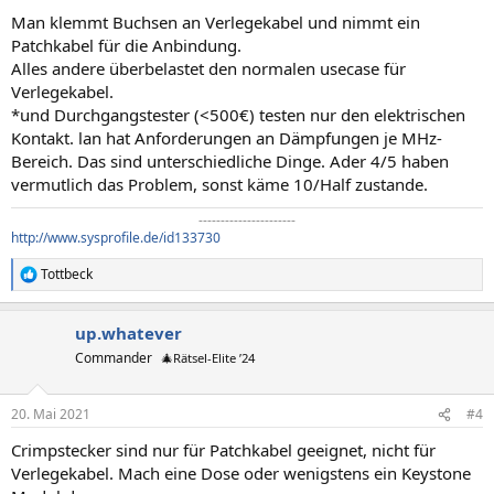
n
Man klemmt Buchsen an Verlegekabel und nimmt ein
:
Patchkabel für die Anbindung.
Alles andere überbelastet den normalen usecase für
Verlegekabel.
*und Durchgangstester (<500€) testen nur den elektrischen
Kontakt. lan hat Anforderungen an Dämpfungen je MHz-
Bereich. Das sind unterschiedliche Dinge. Ader 4/5 haben
vermutlich das Problem, sonst käme 10/Half zustande.
----------------------​
http://www.sysprofile.de/id133730
Tottbeck
R
e
a
up.whatever
k
t
Commander
🎄Rätsel-Elite ’24
i
o
n
20. Mai 2021
#4
e
n
Crimpstecker sind nur für Patchkabel geeignet, nicht für
:
Verlegekabel. Mach eine Dose oder wenigstens ein Keystone