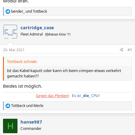
Modul dran.
bender_
und
Tottbeck
R
e
a
cartridge_case
k
t
Fleet Admiral
🎂Rätsel-Elite ’11
i
o
n
20. Mai 2021
#5
e
n
Tottbeck schrieb:
:
Ist das Kabel kaputt oder kann ich beim crimpen etwas verkehrt
gemacht haben??
Beides ist möglich.
Gegen das Plenken!
-
Es ist _
die
_ CPU!
Tottbeck
und
Merle
R
e
a
hanse987
k
H
t
Commander
i