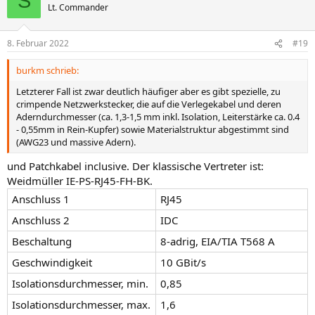
S
Lt. Commander
8. Februar 2022
#19
burkm schrieb:
Letzterer Fall ist zwar deutlich häufiger aber es gibt spezielle, zu
crimpende Netzwerkstecker, die auf die Verlegekabel und deren
Aderndurchmesser (ca. 1,3-1,5 mm inkl. Isolation, Leiterstärke ca. 0.4
- 0,55mm in Rein-Kupfer) sowie Materialstruktur abgestimmt sind
(AWG23 und massive Adern).
und Patchkabel inclusive. Der klassische Vertreter ist:
Weidmüller IE-PS-RJ45-FH-BK.
Anschluss 1
RJ45
Anschluss 2
IDC
Beschaltung
8-adrig, EIA/TIA T568 A
Geschwindigkeit
10 GBit/s
Isolationsdurchmesser, min.
0,85
Isolationsdurchmesser, max.
1,6