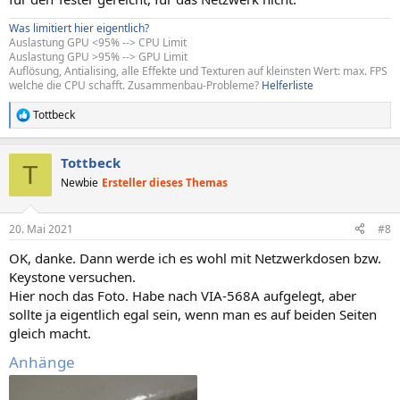
Was limitiert hier eigentlich?
Auslastung GPU <95% --> CPU Limit
Auslastung GPU >95% --> GPU Limit
Auflösung, Antialising, alle Effekte und Texturen auf kleinsten Wert: max. FPS
welche die CPU schafft. Zusammenbau-Probleme?
Helferliste
Tottbeck
R
e
a
Tottbeck
k
T
t
Newbie
Ersteller dieses Themas
i
o
n
20. Mai 2021
#8
e
n
OK, danke. Dann werde ich es wohl mit Netzwerkdosen bzw.
:
Keystone versuchen.
Hier noch das Foto. Habe nach VIA-568A aufgelegt, aber
sollte ja eigentlich egal sein, wenn man es auf beiden Seiten
gleich macht.
Anhänge