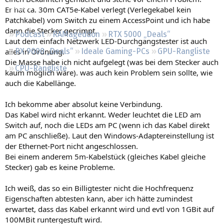
Regeln
Er hat ca. 30m CAT5e-Kabel verlegt (Verlegekabel kein
Patchkabel) vom Switch zu einem AccessPoint und ich habe
dann die Stecker gecrimpt.
Podcast
RAMageddon
RTX 5000 „Deals“
Laut dem einfach Netzwerk LED-Durchgangstester ist auch
alles in Ordnung.
RX 9000 „Deals“
Ideale Gaming-PCs
GPU-Rangliste
Die Masse habe ich nicht aufgelegt (was bei dem Stecker auch
CPU-Rangliste
kaum möglich wäre). was auch kein Problem sein sollte, wie
auch die Kabellänge.
Ich bekomme aber absolut keine Verbindung.
Das Kabel wird nicht erkannt. Weder leuchtet die LED am
Switch auf, noch die LEDs am PC (wenn ich das Kabel direkt
am PC anschließe). Laut den Windows-Adaptereinstellung ist
der Ethernet-Port nicht angeschlossen.
Bei einem anderem 5m-Kabelstück (gleiches Kabel gleiche
Stecker) gab es keine Probleme.
Ich weiß, das so ein Billigtester nicht die Hochfrequenz
Eigenschaften abtesten kann, aber ich hätte zumindest
erwartet, dass das Kabel erkannt wird und evtl von 1GBit auf
100MBit runtergestuft wird.