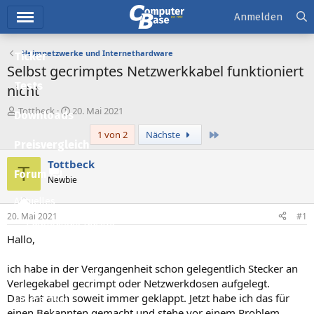
Hauptmenü
Anmelden
Heimnetzwerke und Internethardware
Ticker
Selbst gecrimptes Netzwerkkabel funktioniert
Tests
nicht
E
E
Tottbeck
20. Mai 2021
Downloads
r
r
Letzte
1 von 2
Nächste
s
s
Preisvergleich
t
t
e
e
Tottbeck
T
l
l
Forum
Newbie
l
l
e
t
Aktuelles
r
a
20. Mai 2021
#1
m
Empfohlene Inhalte
Hallo,
Neue Beiträge
ich habe in der Vergangenheit schon gelegentlich Stecker an
Neueste Aktivitäten
Verlegekabel gecrimpt oder Netzwerkdosen aufgelegt.
Das hat auch soweit immer geklappt. Jetzt habe ich das für
Leserartikel
einen Bekannten gemacht und stehe vor einem Problem.