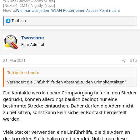
WNDR3700v2@OpenWRT BB]
[Nexus4; CM12 Nightly; Nova]
HowTo:
Wie man aus jedem WLAN-Router einen Access Point macht
Tottbeck
R
e
a
Twostone
k
t
Rear Admiral
i
o
n
21. Mai 2021
#15
e
n
Tottbeck schrieb:
:
Verändert die Einführhilfe den Abstand zu den Crimpkontakten?
Die Kontakte werden beim Crimpvorgang tiefer in den Stecker
gedrückt, können allerdings baulich bedingt nur eine
bestimmte Strecke eintauchen. Daher dürfen die Adern nicht
zu tief sitzen, sonst kann kein sicherer Kontakt hergestellt
werden.
Viele Stecker verwenden eine Einführhilfe, die die Adern an
der korrekten Stelle halten (und gerade). Nutzt man diese