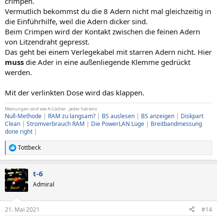
crimpen.
Vermutlich bekommst du die 8 Adern nicht mal gleichzeitig in
die Einführhilfe, weil die Adern dicker sind.
Beim Crimpen wird der Kontakt zwischen die feinen Adern
von Litzendraht gepresst.
Das geht bei einem Verlegekabel mit starren Adern nicht. Hier
muss
die Ader in eine außenliegende Klemme gedrückt
werden.
Mit der verlinkten Dose wird das klappen.
Meinungen sind wie A-Löcher... jeder hat eins
Null-Methode
|
RAM zu langsam?
|
BS auslesen
|
BS anzeigen
|
Diskpart
Clean
|
Stromverbrauch RAM
|
Die PowerLAN Lüge
|
Breitbandmessung
done right
|
Tottbeck
R
e
a
t-6
k
t
Admiral
i
o
n
21. Mai 2021
#14
e