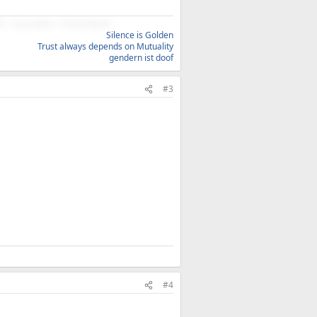
- Linux Mint - Fractal North
Silence is Golden
Trust always depends on Mutuality
gendern ist doof
#3
#4