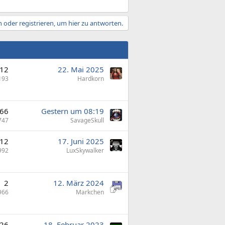
 oder registrieren, um hier zu antworten.
12
22. Mai 2025
193
Hardkorn
66
Gestern um 08:19
747
SavageSkull
12
17. Juni 2025
992
LuxSkywalker
2
12. März 2024
966
Markchen
26
18. Februar 2023