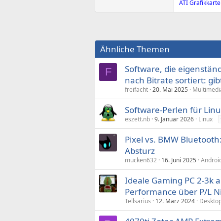
ATI Grafikkarte
Ähnliche Themen
Software, die eigenständ
F
nach Bitrate sortiert: gi
freifacht
20. Mai 2025
Multimedi
Software-Perlen für Lin
eszett.nb
9. Januar 2026
Linux
Pixel vs. BMW Bluetooth
Absturz
mucken632
16. Juni 2025
Androi
Ideale Gaming PC 2-3k 
Performance über P/L N
Tellsarius
12. März 2024
Desktop