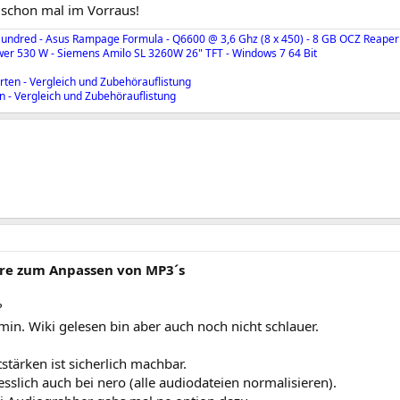
 schon mal im Vorraus!
undred - Asus Rampage Formula - Q6600 @ 3,6 Ghz (8 x 450) - 8 GB OCZ Reaper
wer 530 W - Siemens Amilo SL 3260W 26" TFT - Windows 7 64 Bit
rten - Vergleich und Zubehörauflistung
n - Vergleich und Zubehörauflistung
re zum Anpassen von MP3´s
?
min. Wiki gelesen bin aber auch noch nicht schlauer.
stärken ist sicherlich machbar.
iesslich auch bei nero (alle audiodateien normalisieren).