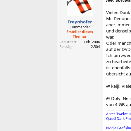
AW: Softwa
Vielen Dank
Mit Redunda
Freynhofer
aber immer a
Commander
und denselb
Ersteller dieses
Themas
war.
Registriert
Feb. 2006
Oder manche
Beiträge
2.504
auf der DVD
Ich bin zwe
zu bearbeite
ist ebenfall
übersicht au
@ keiji: Vie
@ Doly: Nein
von 4 GB au
Antec Twelve H
Quiet! Dark Po
Nvidia Grafikka