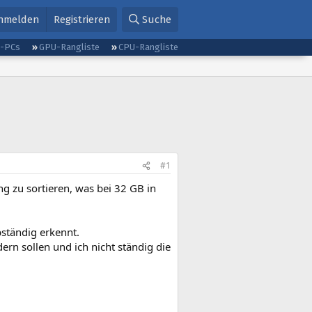
nmelden
Registrieren
Suche
g-PCs
GPU-Rangliste
CPU-Rangliste
#1
 zu sortieren, was bei 32 GB in
bständig erkennt.
rn sollen und ich nicht ständig die