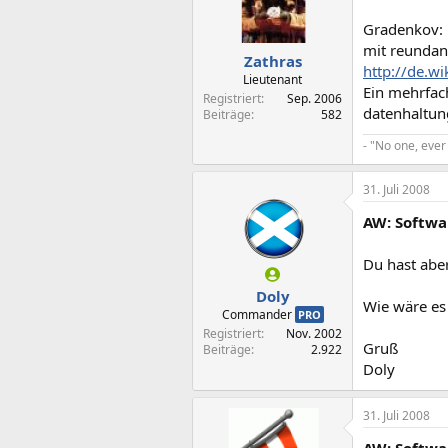
Gradenkov:
mit reundanz
Zathras
http://de.w
Lieutenant
Ein mehrfac
Registriert
Sep. 2006
datenhaltu
Beiträge
582
- "No one, ever
31. Juli 2008
AW: Softwa
Du hast aber
Doly
Wie wäre es
Commander
PRO
Registriert
Nov. 2002
Gruß
Beiträge
2.922
Doly
31. Juli 2008