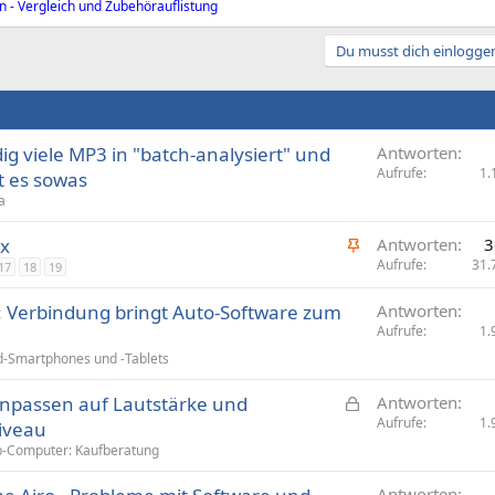
n - Vergleich und Zubehörauflistung
Du musst dich einloggen
ig viele MP3 in "batch-analysiert" und
Antworten
Aufrufe
1.
bt es sowas
a
A
ux
Antworten
3
n
Aufrufe
31.
17
18
19
g
: Verbindung bringt Auto-Software zum
Antworten
e
Aufrufe
1.
p
i
d-Smartphones und -Tablets
n
G
anpassen auf Lautstärke und
Antworten
n
e
Aufrufe
1.
iveau
t
s
-Computer: Kaufberatung
p
e
Antworten