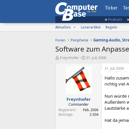
Ticker
Te
Podcast
Aktuelles
Leserartikel
Regeln
Foren
Peripherie
Software zum Anpass
E
E
Freynhofer
31. Juli 2008
r
r
s
s
31. Juli 2008
t
t
Hallo zusam
e
e
l
l
richtig viel 
l
l
e
t
Nun würde m
Freynhofer
r
a
Außerdem wü
m
Commander
Lautstärke a
Registriert
Feb. 2006
Beiträge
2.504
Hat da jema