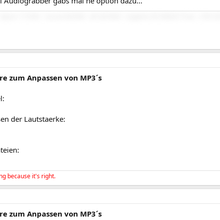
i Audiograbber gabs mal ne option dazu...
Ryzen 7 5700X - Asrock B450M - 48 GB RAM - Sapphire RX 9060XT Pure - 2TB SSD 
re zum Anpassen von MP3´s
l:
n der Lautstaerke:
teien:
ng because it's right.
re zum Anpassen von MP3´s