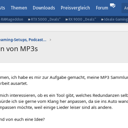
sts
Themen
Downloads
Preisvergleich
Forum
A
RAMageddon
RTX 5000 „Deals“
RX 9000 „Deals“
Ideale Gamin
Gaming-Audio, Streaming-Setups, Podcasting etc.
en von MP3s
men, ich habe es mir zur Aufgabe gemacht, meine MP3 Sammlung
Arbeit ausartet.
ich interessieren, ob es ein Tool gibt, welches Redundanzen sel
rde ich sie gerne vom Klang her anpassen, da sie ins Auto wande
npassen möchte, weil einige Lieder leiser sind als andere.
nd von euch eine Idee?