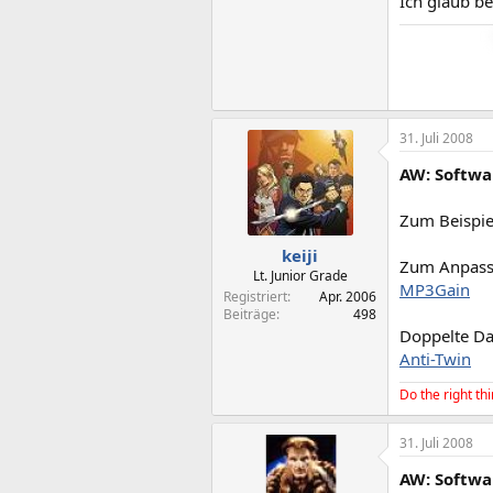
Ich glaub be
31. Juli 2008
AW: Softwa
Zum Beispie
keiji
Zum Anpasse
Lt. Junior Grade
MP3Gain
Registriert
Apr. 2006
Beiträge
498
Doppelte Da
Anti-Twin
Do the right thi
31. Juli 2008
AW: Softwa