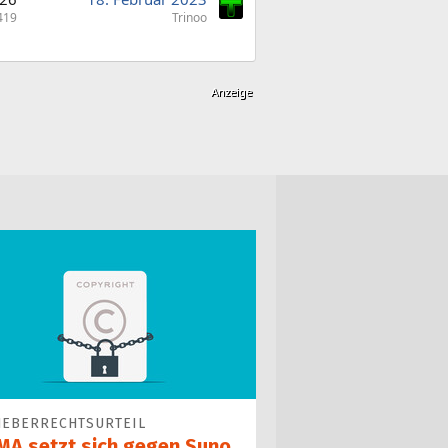
419
Trinoo
EBERRECHTSURTEIL
MA setzt sich gegen Suno