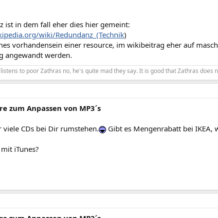
 ist in dem fall eher dies hier gemeint:
ikipedia.org/wiki/Redundanz_(Technik
)
hes vorhandensein einer resource, im wikibeitrag eher auf masc
ng angewandt werden.
 listens to poor Zathras no, he's quite mad they say. It is good that Zathras does n
re zum Anpassen von MP3´s
 viele CDs bei Dir rumstehen.
Gibt es Mengenrabatt bei IKEA,
 mit iTunes?