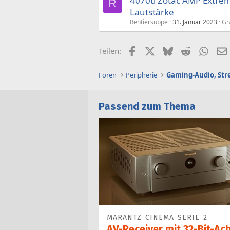
4070ti Zotac AMP Extrem
R
Lautstärke
Rentiersuppe
31. Januar 2023
Gr
Facebook
X (Twitter)
Bluesky
Reddit
What
Teilen:
Foren
Peripherie
Passend zum Thema
MARANTZ CINEMA SERIE 2
AV-Receiver mit 32-Bit-Ach