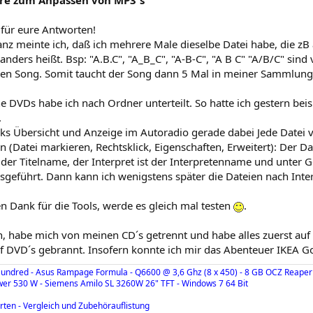
re zum Anpassen von MP3´s
 für eure Antworten!
nz meinte ich, daß ich mehrere Male dieselbe Datei habe, die zB
nders heißt. Bsp: "A.B.C", "A_B_C", "A-B-C", "A B C" "A/B/C" sind
en Song. Somit taucht der Song dann 5 Mal in meiner Sammlung a
 DVDs habe ich nach Ordner unterteilt. So hatte ich gestern bei
.
cks Übersicht und Anzeige im Autoradio gerade dabei Jede Date
n (Datei markieren, Rechtsklick, Eigenschaften, Erweitert): Der Da
s der Titelname, der Interpret ist der Interpretenname und unter
sgeführt. Dann kann ich wenigstens später die Dateien nach Inte
len Dank für die Tools, werde es gleich mal testen
.
, habe mich von meinen CD´s getrennt und habe alles zuerst auf 
f DVD´s gebrannt. Insofern konnte ich mir das Abenteuer IKEA G
undred - Asus Rampage Formula - Q6600 @ 3,6 Ghz (8 x 450) - 8 GB OCZ Reaper
wer 530 W - Siemens Amilo SL 3260W 26" TFT - Windows 7 64 Bit
rten - Vergleich und Zubehörauflistung