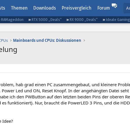
sts
Themen
Downloads
Preisvergleich
Forum
A
RAMageddon
RTX 5000 „Deals“
RX 9000 „Deals“
Ideale Gamin
 CPUs
Mainboards und CPUs: Diskussionen
elung
roblem, hab grad einen PC zusammengebaut, und kleinere Probl
, Power Led und ON, Reset Knopf. In der angehängten Datei seht i
be ich den PWButton auf den letzten beiden Pins der oberen Rei
 es funktioniert). Nur, braucht die PowerLED 3 Pins, und die HDD 2
e Idee?