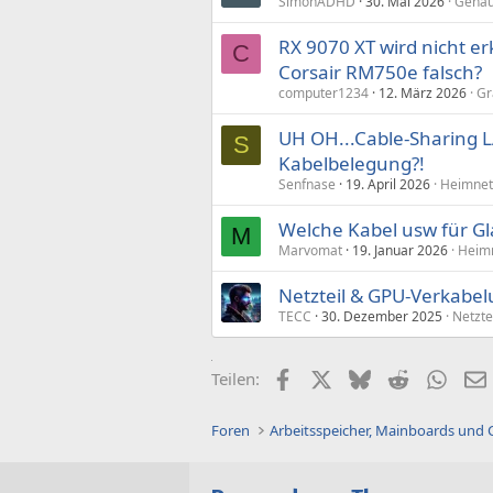
SimonADHD
30. Mai 2026
Gehäu
RX 9070 XT wird nicht e
C
Corsair RM750e falsch?
computer1234
12. März 2026
Gr
UH OH...Cable-Sharing 
S
Kabelbelegung?!
Senfnase
19. April 2026
Heimnet
Welche Kabel usw für G
M
Marvomat
19. Januar 2026
Heimn
Netzteil & GPU-Verkabel
TECC
30. Dezember 2025
Netzte
Facebook
X (Twitter)
Bluesky
Reddit
What
Teilen:
Foren
Arbeitsspeicher, Mainboards und