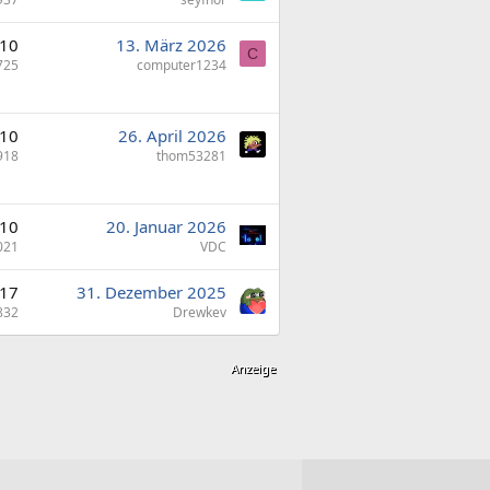
10
13. März 2026
C
725
computer1234
10
26. April 2026
918
thom53281
10
20. Januar 2026
021
VDC
17
31. Dezember 2025
832
Drewkev