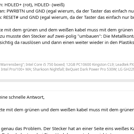
n: HDLED+ (rot), HDLED- (weiß)
: PWRBTN und GND (egal wierum, da der Taster das einfach nur
: RESET# und GND (egal wierum, da der Taster das einfach nur br
zte mit dem grünen und dem weißen kabel muss mit dem grünen
zu musste den Stecker auf zwei-polig "umbauen": Die Metallkonta
ichtig da rauslösen und dann einen weiter wieder in den Plastikst
Warrensberg"; Intel Core i5 750 boxed; 12GB PC10600 Kingston CL9; Leadtek 
Intel Pro/100+ MA; Sharkoon Nightfall; BeQuiet Dark Power Pro 530W; LG GH2
eine schnelle Antwort,
tzte mit dem grünen und dem weißen kabel muss mit dem grüne
 genau das Problem. Der Stecker hat an einer Seite eins weißes 