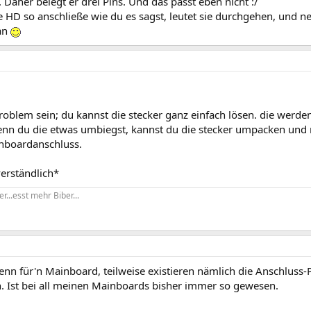
 Daher belegt er drei Pins. Und das passt eben nicht :/
 HD so anschließe wie du es sagst, leutet sie durchgehen, und ne
an
problem sein; du kannst die stecker ganz einfach lösen. die werde
enn du die etwas umbiegst, kannst du die stecker umpacken und
nboardanschluss.
erständlich*
r...esst mehr Biber...
nn für'n Mainboard, teilweise existieren nämlich die Anschluss-P
n. Ist bei all meinen Mainboards bisher immer so gewesen.