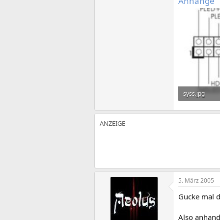
Anhänge
syss.jpg
5,4 KB · Aufr
5. März 2005
Gucke mal d
Also anhand