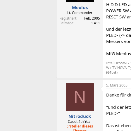
H.D.D LED a
Meolus
POWER SW an
Lt. Commander
RESET SW an
Registriert
Feb. 2005
Beiträge
1.411
und der let
PLED- (-> da
Messers vors
MfG Meolus
Intel DP55WG "
WinTV NOVA-T; 
(64bit)
5. März 2005
N
Danke für d
"und der le
PLED-"
Nitroduck
Cadet 4th Year
Das ist eben
Ersteller dieses
Themas