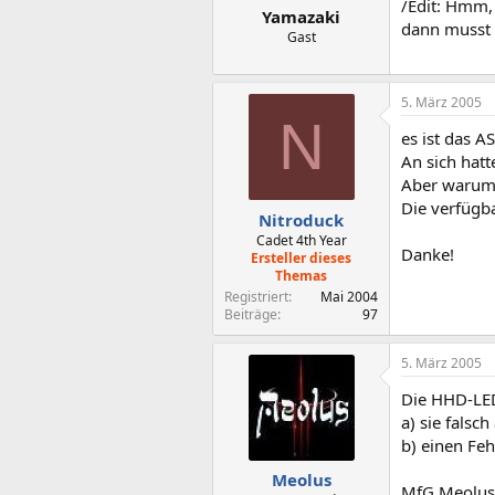
/Edit: Hmm, 
Yamazaki
dann musst 
Gast
5. März 2005
N
es ist das A
An sich hatt
Aber warum d
Die verfügba
Nitroduck
Cadet 4th Year
Danke!
Ersteller dieses
Themas
Registriert
Mai 2004
Beiträge
97
5. März 2005
Die HHD-LED
a) sie falsc
b) einen Feh
Meolus
MfG Meolus