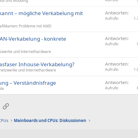
se und Modding
rkannt – mögliche Verkabelung mit
Antworten
Aufrufe
1.
afikkarten: Probleme mit AMD
LAN-Verkabelung - konkrete
Antworten
Aufrufe
zwerke und Internethardware
lasfaser Inhouse-Verkabelung?
Antworten
Aufrufe
1.
etzwerke und Internethardware
ung – Verständnisfrage
Antworten
Aufrufe
ile
sApp
E-Mail
Link
 CPUs
Mainboards und CPUs: Diskussionen