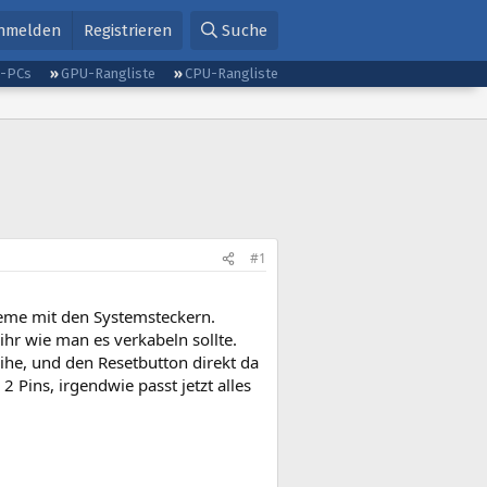
nmelden
Registrieren
Suche
g-PCs
GPU-Rangliste
CPU-Rangliste
#1
eme mit den Systemsteckern.
hr wie man es verkabeln sollte.
he, und den Resetbutton direkt da
 Pins, irgendwie passt jetzt alles