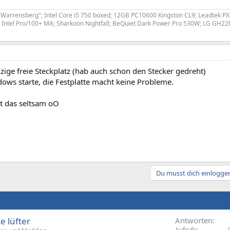
Warrensberg"; Intel Core i5 750 boxed; 12GB PC10600 Kingston CL9; Leadtek 
Intel Pro/100+ MA; Sharkoon Nightfall; BeQuiet Dark Power Pro 530W; LG GH2
inzige freie Steckplatz (hab auch schon den Stecker gedreht)
ows starte, die Festplatte macht keine Probleme.
st das seltsam oO
Du musst dich einloggen
 lüfter
Antworten
Aufrufe