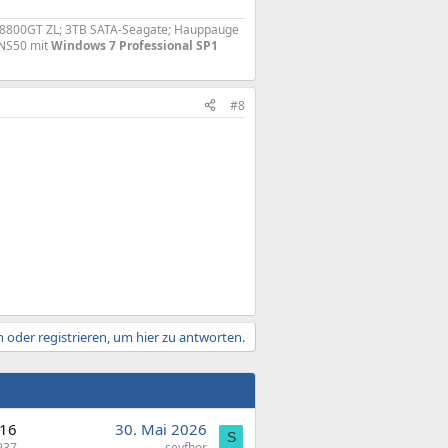
PX8800GT ZL; 3TB SATA-Seagate; Hauppauge
2NS50 mit
Windows 7 Professional SP1
#8
 oder registrieren, um hier zu antworten.
16
30. Mai 2026
S
937
seyfhor