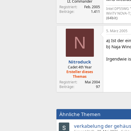
Lt. Commander
Registriert
Feb. 2005
Intel DP55WG "
Beiträge
1.411
WinTV NOVA-T; 
(64bit)
5. März 2005
N
a) Ist der e
b) Naja Wind
Irgendwie i
Nitroduck
Cadet 4th Year
Ersteller dieses
Themas
Registriert
Mai 2004
Beiträge
97
Ähnliche Themen
verkabelung der gehäuse