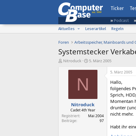
Ticker
Te
Podcast
Aktuelles
Leserartikel
Regeln
Foren
Arbeitsspeicher, Mainboards und
Systemstecker Verkab
E
E
Nitroduck
5. März 2005
r
r
s
s
5. März 2005
t
t
N
Hallo,
e
e
l
l
folgendes P
l
l
Sprich, HDD
e
t
Momentan ha
Nitroduck
r
a
drunter (und
m
Cadet 4th Year
nicht mehr.
Registriert
Mai 2004
Beiträge
97
Habt ihr ein