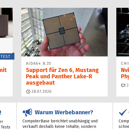
TEST
AIDA64 8.35
CHI
mit
Support für Zen 6, Mustang
Nvi
Peak und Panther Lake-R
Ph
ausgebaut
2
28.07.2026
Warum Werbebanner?
!
ComputerBase berichtet unabhängig und
Compu
er
verkauft deshalb keine Inhalte, sondern
schne
 Tests