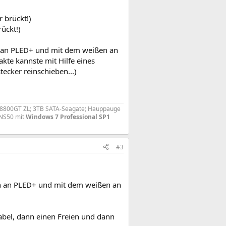
 brückt!)
ückt!)
 an PLED+ und mit dem weißen an
kte kannste mit Hilfe eines
ecker reinschieben...)
PX8800GT ZL; 3TB SATA-Seagate; Hauppauge
2NS50 mit
Windows 7 Professional SP1
#3
n an PLED+ und mit dem weißen an
Kabel, dann einen Freien und dann