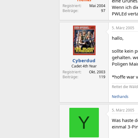
eine Grünes.
Registriert
Mai 2004
Wenn ich die
Beiträge
97
PWLEd vert
5. März 2005
hallo,
sollte kein 
gehalten. w
Cyberdud
Poligen Mai
Cadet 4th Year
Registriert
Okt. 2003
*hoffe war v
Beiträge
119
Rettet die Wälde
Nethands
5. März 2005
Y
Was haste de
einmal 3-Pi