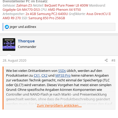
Dienstältester PC im Einsatz:
Gehäuse:
Zalman Z3
Netzteil:
BeQuiet! Pure Power L8 400W
Mainboard:
Gigabyte GA-MA770-DS3
CPU:
AMD Phenom X4 9750
Arbeitsspeicher:
2x 4GB Samsung PC2-6400U
Grafikkarte:
Asus DirectCU II
AMD R9 270
SSD:
Samsung 850 Pro 256GB
jeger
und
aid0nex
R
e
a
Thorque
k
t
Commander
i
o
n
28. August 2020
#8
e
n
Wie bei vielen Drittanbietern von
SSDs
üblich, werden auf den
:
Produktseiten zu
CX1
,
CX2
und
MP33 Pro
keine näheren Angaben
zur verbauten Technik gemacht, nicht einmal der Speichertyp (TLC
oder QLC?) wird verraten. Dieses Vorgehen hat meist einen simplen
Grund: Ohne spezifische Angaben können Komponenten wie
Controller und NAND-Flash je nach Markt- und Preisentwicklung
gewechselt werden, ohne dass die Produktbeschreibung geändert
werden muss. Für Kunden bedeutet dies wiederum immer den Kauf
Zum Vergrößern anklicken....
einer „Wundertüte“
.