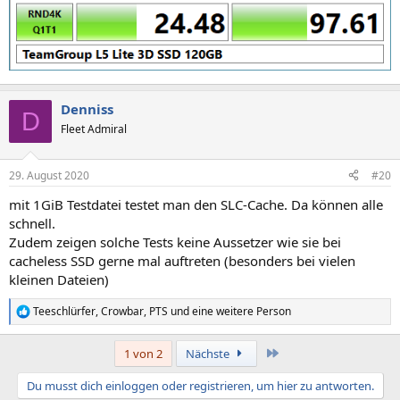
Denniss
D
Fleet Admiral
29. August 2020
#20
mit 1GiB Testdatei testet man den SLC-Cache. Da können alle
schnell.
Zudem zeigen solche Tests keine Aussetzer wie sie bei
cacheless SSD gerne mal auftreten (besonders bei vielen
kleinen Dateien)
Teeschlürfer
,
Crowbar
,
PTS
und eine weitere Person
R
e
a
Letzte
1 von 2
Nächste
k
t
Du musst dich einloggen oder registrieren, um hier zu antworten.
i