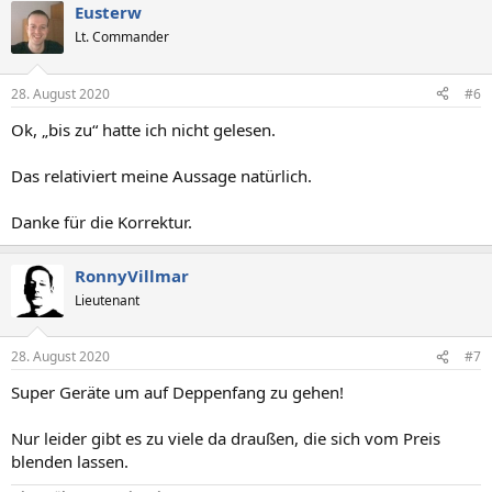
Eusterw
k
t
Lt. Commander
i
o
n
28. August 2020
#6
e
n
Ok, „bis zu“ hatte ich nicht gelesen.
:
Das relativiert meine Aussage natürlich.
Danke für die Korrektur.
RonnyVillmar
Lieutenant
28. August 2020
#7
Super Geräte um auf Deppenfang zu gehen!
Nur leider gibt es zu viele da draußen, die sich vom Preis
blenden lassen.