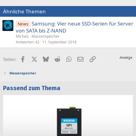
o
n
Ähnliche Themen
e
n
:
Samsung: Vier neue SSD-Serien für Server
News
von SATA bis Z-NAND
MichaG
Massenspeicher
Antworten
42
11. September 2018
Facebook
X (Twitter)
Bluesky
Reddit
WhatsApp
E-Mail
Link
Teilen:
Massenspeicher
Passend zum Thema