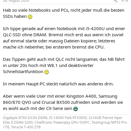
28. August 2020
#16
e
n
Hab so viele Notebooks und PCs, nicht jeder muß die besten
:
SSDs haben
Ich tippe gerade auf einen Notebook mit i5-4200U und einer
QLC-SSD ohne DRAM. Bremst mich erst aus wenn ich zuviel
auf einmal starte oder massig Dateien kopiere; letzteres
mache ich nebenher, bei ersterem bremst die CPU.
Das Tippen geht auch mit QLC nicht langsamer, das NB fährt
in unter 20s hoch mit W8.1 und deaktivierter
Schnellstartfunktion
In meinem Haupt-PC steckt natürlich was anderes drin.
Aber wenn viele User mit einer Kingston A400, Samsung
860/870 QVO und Crucial BX500 zufrieden sind werden sie
es wohl auch mit der CX-Serie sein
Gigabyte B760 DS3H DDR4, I5-14500 Palit RTX3050, 2x16GB Patriot Viper
Elite II DDR4-3200, Chieftronic Powerplay GPU-550FC, Teamgroup MP33 Pro
1TB, Teracle T-450 2TB