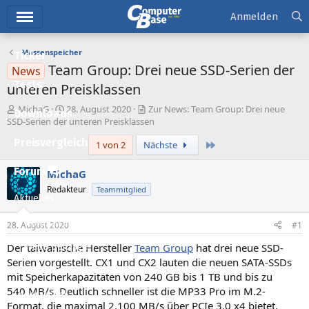
Hauptmenü
Anmelden
Massenspeicher
Ticker
Team Group: Drei neue SSD-Serien der
News
Tests
unteren Preisklassen
E
E
MichaG
28. August 2020
Zur News: Team Group: Drei neue
Downloads
r
r
SSD-Serien der unteren Preisklassen
s
s
Preisvergleich
Letzte
1 von 2
Nächste
t
t
e
e
l
l
Forum
MichaG
l
l
Redakteur
Teammitglied
e
t
Aktuelles
r
a
m
Empfohlene Inhalte
28. August 2020
#1
Der taiwanische Hersteller
Team Group
hat drei neue SSD-
Neue Beiträge
Serien vorgestellt. CX1 und CX2 lauten die neuen SATA-SSDs
Neueste Aktivitäten
mit Speicherkapazitäten von 240 GB bis 1 TB und bis zu
540 MB/s. Deutlich schneller ist die MP33 Pro im M.2-
Leserartikel
Format, die maximal 2.100 MB/s über PCIe 3.0 x4 bietet.