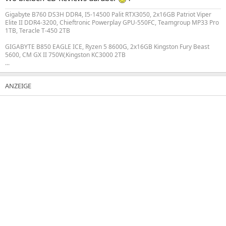
Gigabyte B760 DS3H DDR4, I5-14500 Palit RTX3050, 2x16GB Patriot Viper
Elite II DDR4-3200, Chieftronic Powerplay GPU-550FC, Teamgroup MP33 Pro
1TB, Teracle T-450 2TB
GIGABYTE B850 EAGLE ICE, Ryzen 5 8600G, 2x16GB Kingston Fury Beast
5600, CM GX II 750W,Kingston KC3000 2TB
...