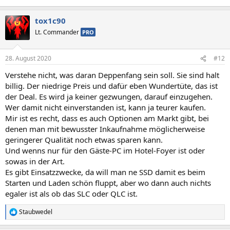
tox1c90
Lt. Commander
PRO
28. August 2020
#12
Verstehe nicht, was daran Deppenfang sein soll. Sie sind halt
billig. Der niedrige Preis und dafür eben Wundertüte, das ist
der Deal. Es wird ja keiner gezwungen, darauf einzugehen.
Wer damit nicht einverstanden ist, kann ja teurer kaufen.
Mir ist es recht, dass es auch Optionen am Markt gibt, bei
denen man mit bewusster Inkaufnahme möglicherweise
geringerer Qualität noch etwas sparen kann.
Und wenns nur für den Gäste-PC im Hotel-Foyer ist oder
sowas in der Art.
Es gibt Einsatzzwecke, da will man ne SSD damit es beim
Starten und Laden schön fluppt, aber wo dann auch nichts
egaler ist als ob das SLC oder QLC ist.
Staubwedel
R
e