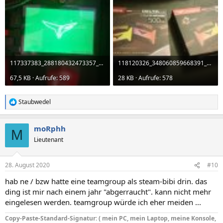
117337383_288180432473357_3619710167968751553_o.jpg
118120326_348060859668391_2689729266402071387_n.jpg
67,5 KB · Aufrufe: 589
28 KB · Aufrufe: 578
Staubwedel
R
e
a
moRphh
k
M
t
Lieutenant
i
o
n
28. August 2020
#10
e
n
hab ne / bzw hatte eine teamgroup als steam-bibi drin. das
:
ding ist mir nach einem jahr "abgerraucht". kann nicht mehr
eingelesen werden. teamgroup würde ich eher meiden ...
Copy-Paste-Standard-Signatur: ( mein PC, mein Laptop, meine Konsole,