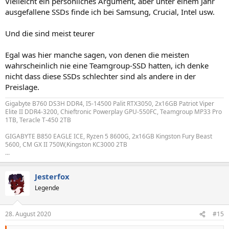
Vielleicht ein persönliches Argument, aber unter einem Jahr
ausgefallene SSDs finde ich bei Samsung, Crucial, Intel usw.
Und die sind meist teurer
Egal was hier manche sagen, von denen die meisten
wahrscheinlich nie eine Teamgroup-SSD hatten, ich denke
nicht dass diese SSDs schlechter sind als andere in der
Preislage.
Gigabyte B760 DS3H DDR4, I5-14500 Palit RTX3050, 2x16GB Patriot Viper
Elite II DDR4-3200, Chieftronic Powerplay GPU-550FC, Teamgroup MP33 Pro
1TB, Teracle T-450 2TB
GIGABYTE B850 EAGLE ICE, Ryzen 5 8600G, 2x16GB Kingston Fury Beast
5600, CM GX II 750W,Kingston KC3000 2TB
...
Jesterfox
Legende
28. August 2020
#15