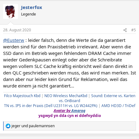
a
Jesterfox
k
t
Legende
i
o
n
28. August 2020
#5
e
n
@Eusterw
: leider falsch, denn die Werte die da garantiert
:
werden sind für den Praxisbetrieb irrelevant. Aber wenn die
SSD dann im Betrieb wegen fehlendem DRAM Cache immer
wieder Gedenkpausen einlegt oder aber die Schreibrate
wegen vollem SLC Cache kräftig einbricht weil dann direkt in
den QLC geschrieben werden muss, das wird man merken. Ist
dann aber nur leider kein Grund für Reklamation, weil das
wurde einem ja nicht garantiert...
Filco Majestouch Kbd
|
NEO Wireless MechaKbd
|
Sound: Externe vs. Karten
vs. OnBoard
TN vs. IPS in der Praxis (Dell U2311H vs. LG W2442PA)
|
AMD HD3D / TriDef
Avatar by
Amaroq
ysgwyd yn dda cyn ei ddefnyddio
jeger
und
paulemannsen
R
e
a