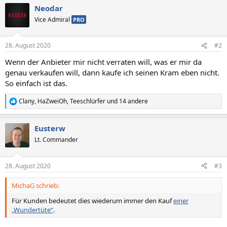
Neodar
Vice Admiral
PRO
28. August 2020
#2
Wenn der Anbieter mir nicht verraten will, was er mir da
genau verkaufen will, dann kaufe ich seinen Kram eben nicht.
So einfach ist das.
Clany
,
HaZweiOh
,
Teeschlürfer
und 14 andere
R
e
a
Eusterw
k
t
Lt. Commander
i
o
n
28. August 2020
#3
e
n
MichaG schrieb:
:
Für Kunden bedeutet dies wiederum immer den Kauf
einer
„Wundertüte“
.