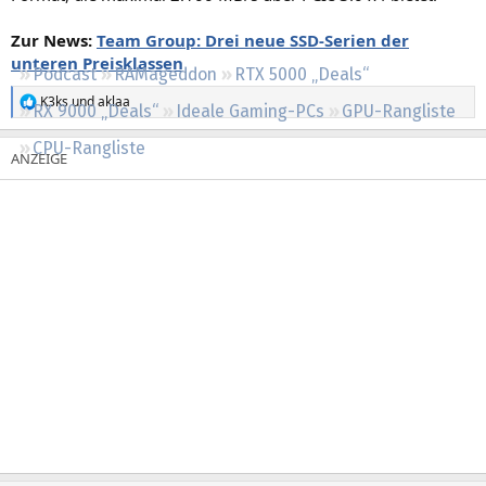
Regeln
Zur News:
Team Group: Drei neue SSD-Serien der
unteren Preisklassen
Podcast
RAMageddon
RTX 5000 „Deals“
K3ks
und
aklaa
R
RX 9000 „Deals“
Ideale Gaming-PCs
GPU-Rangliste
e
a
CPU-Rangliste
k
t
i
o
n
e
n
: