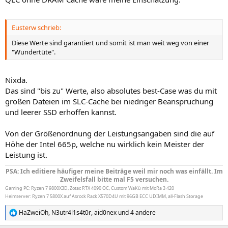
Eusterw schrieb:
Diese Werte sind garantiert und somit ist man weit weg von einer
"Wundertüte".
Nixda.
Das sind "bis zu" Werte, also absolutes best-Case was du mit
großen Dateien im SLC-Cache bei niedriger Beanspruchung
und leerer SSD erhoffen kannst.
Von der Größenordnung der Leistungsangaben sind die auf
Höhe der Intel 665p, welche nu wirklich kein Meister der
Leistung ist.
PSA: Ich editiere häufiger meine Beiträge weil mir noch was einfällt. Im
Zweifelsfall bitte mal F5 versuchen.
Gaming PC: Ryzen 7 9800X3D, Zotac RTX 4090 OC, Custom WaKü mit MoRa 3 420
Heimserver: Ryzen 7 5800X auf Asrock Rack X570D4U mit 96GB ECC UDIMM, all-Flash Storage
HaZweiOh
,
N3utr4l1s4t0r
,
aid0nex
und 4 andere
R
e