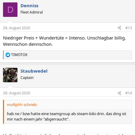
a
Denniss
k
D
t
Fleet Admiral
i
o
n
28. August 2020
#13
e
n
Niedriger Preis + Wundertüte = Intenso. Unschlagbar billig.
:
Wennschon dennschon.
TIMOTOX
R
e
a
Staubwedel
k
t
Captain
i
o
n
28. August 2020
#14
e
n
moRphh schrieb:
:
hab ne / bzw hatte eine teamgroup als steam-bibi drin. das ding ist
mir nach einem jahr "abgerraucht".