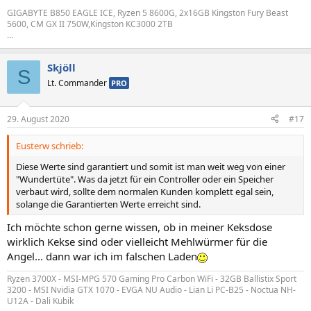
GIGABYTE B850 EAGLE ICE, Ryzen 5 8600G, 2x16GB Kingston Fury Beast
5600, CM GX II 750W,Kingston KC3000 2TB
...
Skjöll
S
Lt. Commander
PRO
29. August 2020
#17
Eusterw schrieb:
Diese Werte sind garantiert und somit ist man weit weg von einer
"Wundertüte". Was da jetzt für ein Controller oder ein Speicher
verbaut wird, sollte dem normalen Kunden komplett egal sein,
solange die Garantierten Werte erreicht sind.
Ich möchte schon gerne wissen, ob in meiner Keksdose
wirklich Kekse sind oder vielleicht Mehlwürmer für die
Angel... dann war ich im falschen Laden
Ryzen 3700X - MSI-MPG 570 Gaming Pro Carbon WiFi - 32GB Ballistix Sport
3200 - MSI Nvidia GTX 1070 - EVGA NU Audio - Lian Li PC-B25 - Noctua NH-
U12A - Dali Kubik