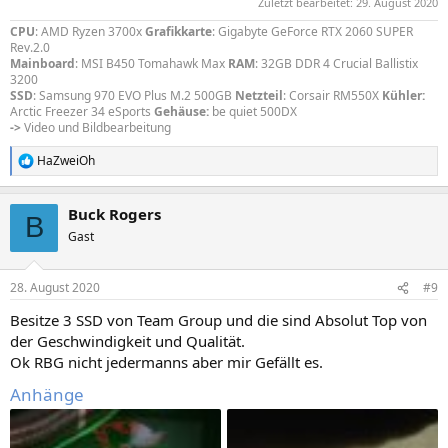
Zuletzt bearbeitet:
29. August 2020
CPU
: AMD Ryzen 3700x
Grafikkarte
: Gigabyte GeForce RTX 2060 SUPER
Rev.2.0
Mainboard
: MSI B450 Tomahawk Max
RAM
: 32GB DDR 4 Crucial Ballistix
3200
SSD
: Samsung 970 EVO Plus M.2 500GB
Netzteil
: Corsair RM550X
Kühler:
Arctic Freezer 34 eSports
Gehäuse:
be quiet 500DX
->
Video und Bildbearbeitung
HaZweiOh
R
e
a
Buck Rogers
k
B
t
Gast
i
o
n
28. August 2020
#9
e
n
Besitze 3 SSD von Team Group und die sind Absolut Top von
:
der Geschwindigkeit und Qualität.
Ok RBG nicht jedermanns aber mir Gefällt es.
Anhänge