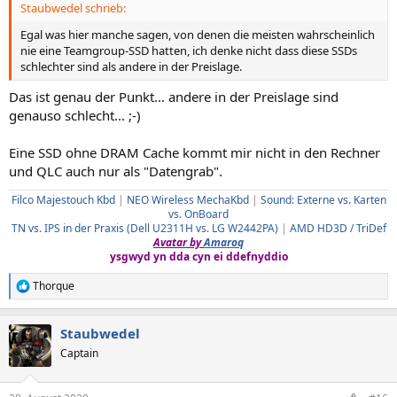
Staubwedel schrieb:
Egal was hier manche sagen, von denen die meisten wahrscheinlich
nie eine Teamgroup-SSD hatten, ich denke nicht dass diese SSDs
schlechter sind als andere in der Preislage.
Das ist genau der Punkt... andere in der Preislage sind
genauso schlecht... ;-)
Eine SSD ohne DRAM Cache kommt mir nicht in den Rechner
und QLC auch nur als "Datengrab".
Filco Majestouch Kbd
|
NEO Wireless MechaKbd
|
Sound: Externe vs. Karten
vs. OnBoard
TN vs. IPS in der Praxis (Dell U2311H vs. LG W2442PA)
|
AMD HD3D / TriDef
Avatar by
Amaroq
ysgwyd yn dda cyn ei ddefnyddio
Thorque
R
e
a
Staubwedel
k
t
Captain
i
o
n