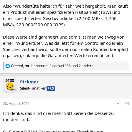
Also "Wundertüte halte ich für sehr weit hergeholt. Man kauft
ein Produkt mit einer spezifizierten Haltbarkeit (TBW) und
einer spezifizierten Geschwindigkeit (2.100 MB/s, 1.700
MB/s, 220.000/200.000 IOPS).
Diese Werte sind garantiert und somit ist man weit weg von
einer "Wundertüte". Was da jetzt für ein Controller oder ein
Speicher verbaut wird, sollte dem normalen Kunden komplett
egal sein, solange die Garantierten Werte erreicht sind.
Creeed
,
mrdeephouse
,
Skidrow1988
und 2 andere
R
e
a
Rickmer
k
t
Silent-Fanatiker
PRO
i
o
n
28. August 2020
#4
e
n
Ich denke, das sind drei mehr SSD Serien die besser zu
:
meiden sind...
QLC ohne DRAM Cache wäre meine Einschätzung.