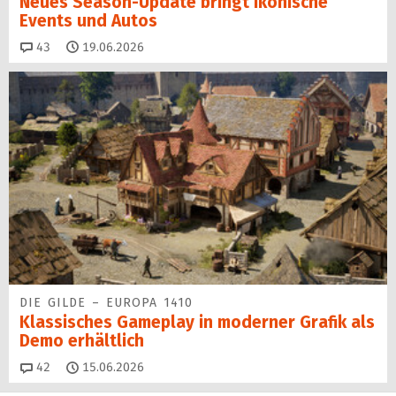
Neues Season-Update bringt ikonische
Events und Autos
Kommentare
43
19.06.2026
DIE GILDE – EUROPA 1410
Klassisches Gameplay in moderner Grafik als
Demo erhältlich
Kommentare
42
15.06.2026