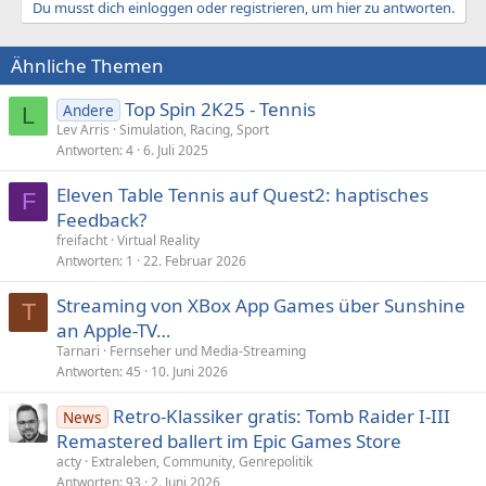
Du musst dich einloggen oder registrieren, um hier zu antworten.
Ähnliche Themen
Top Spin 2K25 - Tennis
Andere
L
Lev Arris
Simulation, Racing, Sport
Antworten
4
6. Juli 2025
Eleven Table Tennis auf Quest2: haptisches
F
Feedback?
freifacht
Virtual Reality
Antworten
1
22. Februar 2026
Streaming von XBox App Games über Sunshine
T
an Apple-TV…
Tarnari
Fernseher und Media-Streaming
Antworten
45
10. Juni 2026
Retro-Klassiker gratis: Tomb Raider I-III
News
Remastered ballert im Epic Games Store
acty
Extraleben, Community, Genrepolitik
Antworten
93
2. Juni 2026