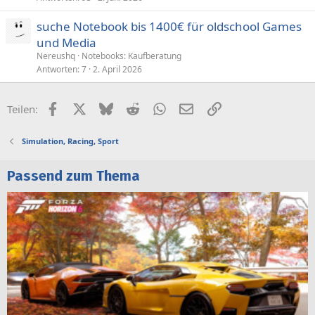
suche Notebook bis 1400€ für oldschool Games
und Media
Nereushq
Notebooks: Kaufberatung
Antworten
7
2. April 2026
Facebook
X (Twitter)
Bluesky
Reddit
WhatsApp
E-Mail
Link
Teilen:
Simulation, Racing, Sport
Passend zum Thema