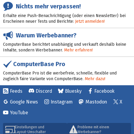
Nichts mehr verpassen!
Erhalte eine Push-Benachrichtigung (oder einen Newsletter) bei
Erscheinen neuer Tests und Berichte:
Jetzt anmelden!
Warum Werbebanner?
ComputerBase berichtet unabhängig und verkauft deshalb keine
Inhalte, sondern Werbebanner.
Mehr erfahren!
ComputerBase Pro
ComputerBase Pro ist die werbefreie, schnelle, flexible und
zugleich faire Variante von ComputerBase.
Mehr dazu!
Feeds
Discord
Bluesky
Facebook
Google News
Instagram
Mastodon
X
YouTube
Einstellungen und
Probleme mit einem
Layout-Umschalter
Werbebanner?