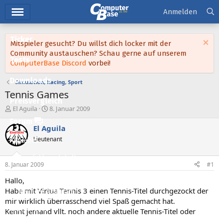
Hauptmenü
Anmelden
Ticker
Mitspieler gesucht? Du willst dich locker mit der
Community austauschen? Schau gerne auf unserem
Tests
ComputerBase Discord
vorbei!
Downloads
Simulation, Racing, Sport
Tennis Games
Preisvergleich
E
E
El Aguila
8. Januar 2009
r
r
Forum
s
s
El Aguila
t
t
Lieutenant
Aktuelles
e
e
l
l
Empfohlene Inhalte
l
l
8. Januar 2009
#1
e
t
Neue Beiträge
r
a
Hallo,
m
Habe mit Virtua Tennis 3 einen Tennis-Titel durchgezockt der
Neueste Aktivitäten
mir wirklich überrasschend viel Spaß gemacht hat.
Leserartikel
Kennt jemand vllt. noch andere aktuelle Tennis-Titel oder