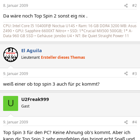
8. Januar 2009
#2
Da wäre noch Top Spin 2 sonst eig nix .
CPU: Intel Core I5 10400F@ Noctua U14S • Ram: 16 GB DDR4 3200 MB: Asus
Z490 • GPU: Sapphire 6600XT Nitro+ • SSD: 1*Crucial MX500 500GB; 1* A-
Data 960 GB SSD • Gehäuse: Jonsbo U4 • NT: Be Quiet Straight Power 11
El Aguila
Lieutenant
Ersteller dieses Themas
9. Januar 2009
#3
weiß einer ob top spin 3 auch für pc kommt?
U2Freak999
U
Gast
9. Januar 2009
#4
Top Spin 3 für den PC? Keine Ahnung ob's kommt. Aber ich
kann dir Top Spin 2 sehr empfehlen das bringt echt Spaß und