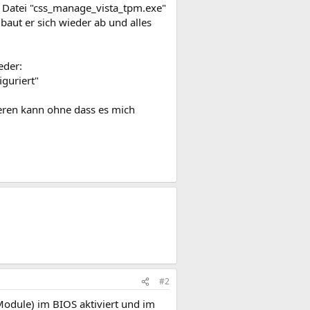
 Datei "css_manage_vista_tpm.exe"
baut er sich wieder ab und alles
eder:
guriert"
ieren kann ohne dass es mich
#2
 Module) im BIOS aktiviert und im