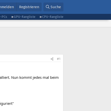
nmelden
Registrieren
Suche
g-PCs
GPU-Rangliste
CPU-Rangliste
#1
talliert. Nun kommt jedes mal beim
guriert"