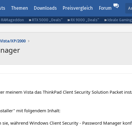
sts
Themen
Downloads
Preisvergleich
Forum
A
RAMageddon
RTX 5000 „Deals“
RX 9000 „Deals“
Ideale Gamin
Vista/XP/2000
anager
er meinem Vista das ThinkPad Clent Security Solution Packet ins
taller" mit folgendem Inhalt:
en sie, während Windows Client Security - Password Manager konfi