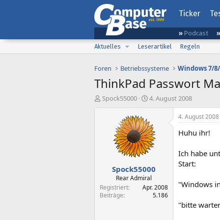
Ticker
Te
Podcast
Aktuelles
Leserartikel
Regeln
Foren
Betriebssysteme
Windows 7/8/
ThinkPad Passwort M
E
E
Spock55000
4. August 2008
r
r
s
s
4. August 2008
t
t
Huhu ihr!
e
e
l
l
l
l
Ich habe unt
e
t
Start:
Spock55000
r
a
m
Rear Admiral
"Windows ins
Registriert
Apr. 2008
Beiträge
5.186
"bitte wart