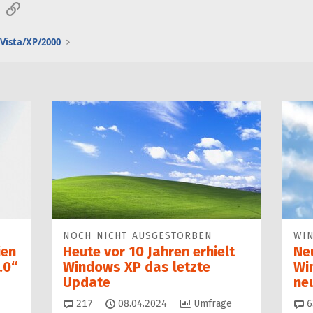
sApp
E-Mail
Link
Vista/XP/2000
NOCH NICHT AUSGESTORBEN
WI
ien
Heute vor 10 Jahren erhielt
Ne
.0“
Windows XP das letzte
Wi
Update
ne
Kommentare
217
08.04.2024
Umfrage
6