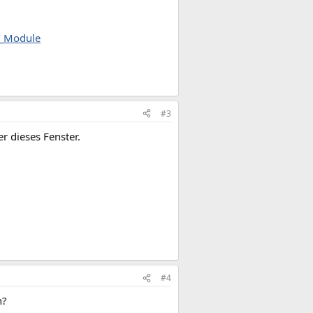
m_Module
#3
r dieses Fenster.
#4
n?