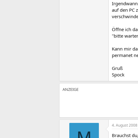
Irgendwann 
auf den PC z
verschwinde
Öffne ich d
"bitte wart
Kann mir da 
permanet ne
Gruß
Spock
4. August 2008
M
Brauchst du,