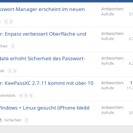
asswort-Manager erscheint im neuen
Antworten
Aufrufe
3.
t
2
3
 Enpass verbessert Ober­­fläche und
Antworten
Aufrufe
2.
rheit
2
ate erhöht Sicherheit des Passwort-
Antworten
Aufrufe
6.
ols
2
3
: KeePassXC 2.7.11 kommt mit über 10
Antworten
1
Aufrufe
11.
stemtools
4
5
6
ndows + Linux gesucht (iPhone bleibt
Antworten
Aufrufe
3.
5
Sicherheit
2