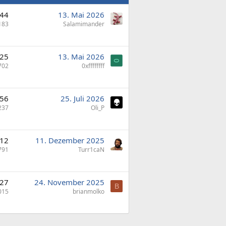
44
13. Mai 2026
183
Salamimander
25
13. Mai 2026
702
0xffffffff
56
25. Juli 2026
237
Oli_P
12
11. Dezember 2025
791
Turr1caN
27
24. November 2025
B
015
brianmolko