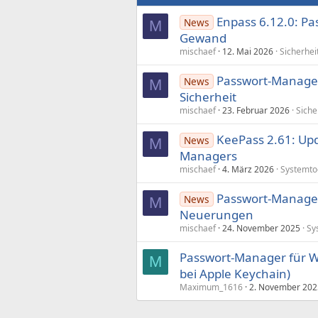
Enpass 6.12.0: P
News
M
Gewand
mischaef
12. Mai 2026
Sicherhei
Passwort-Manager:
News
M
Sicherheit
mischaef
23. Februar 2026
Siche
KeePass 2.61: Upd
News
M
Managers
mischaef
4. März 2026
Systemto
Passwort-Manager
News
M
Neuerungen
mischaef
24. November 2025
Sy
Passwort-Manager für Wi
M
bei Apple Keychain)
Maximum_1616
2. November 202