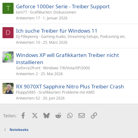
Geforce 1000er Serie - Treiber Support
T
tom77
Grafikkarten: Diskussionen
Antworten
17
1. Januar 2026
Ich suche Treiber für Windows 11
D
Dj Pillepenny
Gaming-Audio, Streaming-Setups, Podcasting etc.
Antworten
10
25. März 2026
Windows XP will Grafikkarten Treiber nicht
installieren
Geforce2front
Windows 7/8/Vista/XP/2000
Antworten
2
25. Mai 2026
RX 9070XT Sapphire Nitro Plus Treiber Crash
Floppy5885
Grafikkarten: Probleme mit AMD
Antworten
62
20. Juni 2026
Facebook
X (Twitter)
Bluesky
Reddit
WhatsApp
E-Mail
Link
Teilen:
Notebooks