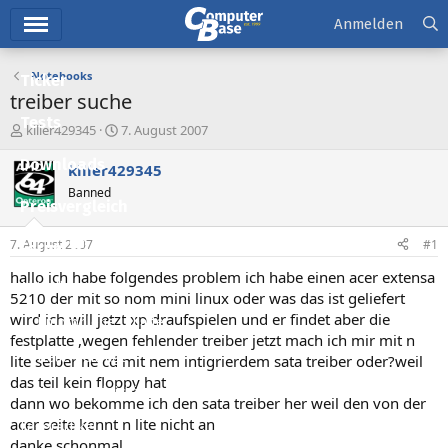
Hauptmenü
Anmelden
Notebooks
Ticker
treiber suche
Tests
E
E
killer429345
7. August 2007
r
r
Downloads
s
s
killer429345
t
t
Banned
e
e
Preisvergleich
l
l
l
l
7. August 2007
#1
Forum
e
t
r
a
hallo ich habe folgendes problem ich habe einen acer extensa
Aktuelles
m
5210 der mit so nom mini linux oder was das ist geliefert
wird ich will jetzt xp draufspielen und er findet aber die
Empfohlene Inhalte
festplatte ,wegen fehlender treiber jetzt mach ich mir mit n
Neue Beiträge
lite selber ne cd mit nem intigrierdem sata treiber oder?weil
das teil kein floppy hat
Neueste Aktivitäten
dann wo bekomme ich den sata treiber her weil den von der
acer seite kennt n lite nicht an
Leserartikel
danke schonmal