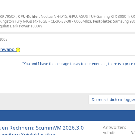
R9 7950X ,
CPU-Kühler:
Noctua NH-D15,
GPU:
ASUS TUF Gaming RTX 3080 Ti O
Kingston Fury 64GB (4x16GB - CL-36-38-38 - 6000Mhz),
Festplatte:
Samsung 980
 quiet! Dark Power 1000W
2008
chwapp
"You and I have the courage to say to our enemies, there is a price w
Du musst dich einloggen
neuen Rechnern: ScummVM 2026.3.0
Antworten
Aufrufe
3.
 weitere Spiele­klassiker