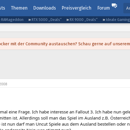
sts
Themen
Downloads
Preisvergleich
Forum
A
RAMageddon
RTX 5000 „Deals“
RX 9000 „Deals“
Ideale Gamin
h locker mit der Community austauschen? Schau gerne auf unsere
2008
 mal eine Frage. Ich habe interesse an Fallout 3. Ich habe nun ge
nitten ist. Allerdings soll man das Spiel im Ausland z.B. Österre
ist nun darf man Uncut Spiele aus dem Ausland bestellen oder nic