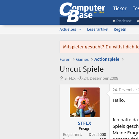
Ticker
Te
Podcast
Aktuelles
Leserartikel
Regeln
Mitspieler gesucht? Du willst dic
Foren
Games
Actionspiele
Uncut Spiele
E
E
STFLX
24. Dezember 2008
r
r
s
s
24. Dezember 
t
t
Hallo,
e
e
l
l
l
l
e
t
Ich hätte da
STFLX
r
a
Spiels gesch
m
Ensign
Meine Frage 
Registriert
Dez. 2008