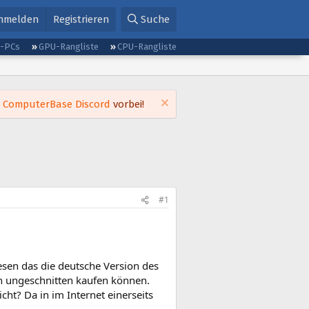
nmelden
Registrieren
Suche
g-PCs
GPU-Rangliste
CPU-Rangliste
m
ComputerBase Discord
vorbei!
#1
lesen das die deutsche Version des
ich ungeschnitten kaufen können.
ht? Da in im Internet einerseits