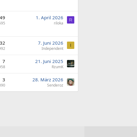
49
1. April 2026
R
695
riloka
32
7. Juni 2026
I
992
Independent
7
21. Juni 2025
958
RzumK
3
28. März 2026
890
Senderoz