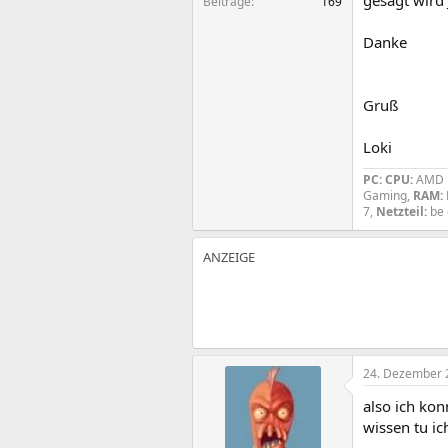
gesagt wird
Beiträge
169
Danke
Gruß
Loki
PC:
CPU:
AMD 
Gaming,
RAM:
7,
Netzteil:
be
24. Dezember 
also ich kon
wissen tu ich