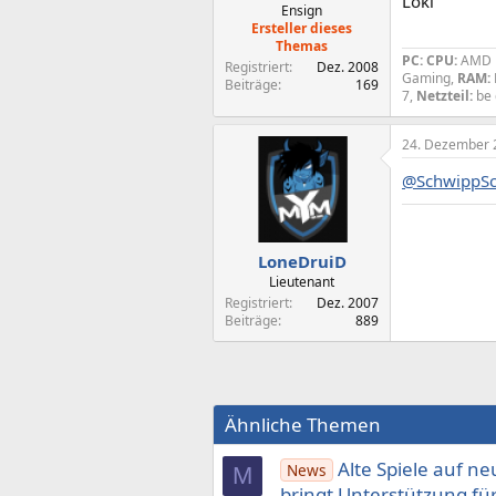
Loki
Ensign
Ersteller dieses
Themas
PC:
CPU:
AMD 
Registriert
Dez. 2008
Gaming,
RAM:
Beiträge
169
7,
Netzteil:
be
24. Dezember 
@SchwippS
LoneDruiD
Lieutenant
Registriert
Dez. 2007
Beiträge
889
Ähnliche Themen
Alte Spiele auf 
News
M
bringt Un­ter­stützung für