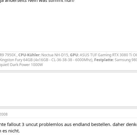
 Ja anderseits Nein was stimmt nun?
R9 7950X ,
CPU-Kühler:
Noctua NH-D15,
GPU:
ASUS TUF Gaming RTX 3080 Ti O
Kingston Fury 64GB (4x16GB - CL-36-38-38 - 6000Mhz),
Festplatte:
Samsung 980
 quiet! Dark Power 1000W
2008
nte fallout 3 uncut problemlos aus endland bestellen. daher denke i
 es nicht.