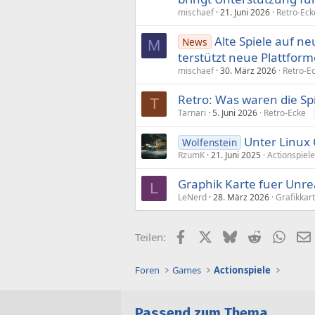
mischaef
21. Juni 2026
Retro-Eck
Alte Spiele auf 
News
M
ter­­stützt neue Plattfor
mischaef
30. März 2026
Retro-E
Retro: Was waren die Sp
T
Tarnari
5. Juni 2026
Retro-Ecke
Unter Linux 
Wolfenstein
RzumK
21. Juni 2025
Actionspiele
Graphik Karte fuer Unre
L
LeNerd
28. März 2026
Grafikkar
Facebook
X (Twitter)
Bluesky
Reddit
What
Teilen:
Foren
Games
Actionspiele
Passend zum Thema