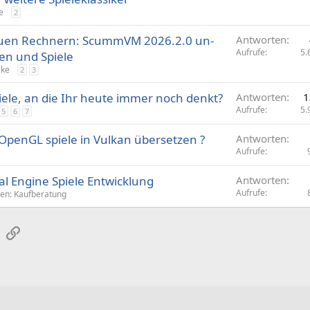
e
2
neuen Rechnern: ScummVM 2026.2.0 un­
Antworten
Aufrufe
5.
men und Spiele
cke
2
3
iele, an die Ihr heute immer noch denkt?
Antworten
1
Aufrufe
5.
5
6
7
OpenGL spiele in Vulkan übersetzen ?
Antworten
Aufrufe
al Engine Spiele Entwicklung
Antworten
Aufrufe
ten: Kaufberatung
sApp
E-Mail
Link