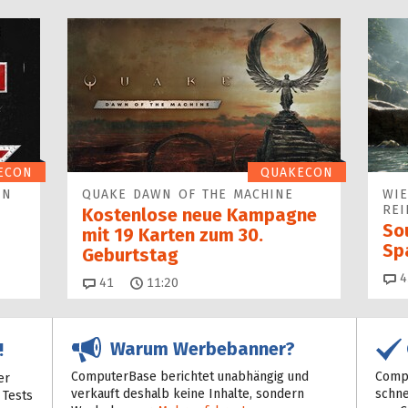
ECON
QUAKECON
IN
QUAKE DAWN OF THE MACHINE
WIE
REI
Kostenlose neue Kampagne
Sou
mit 19 Karten zum 30.
Sp
Geburtstag
4
Kommentare
41
11:20
Warum Werbebanner?
!
ComputerBase berichtet unabhängig und
Compu
er
verkauft deshalb keine Inhalte, sondern
schne
 Tests