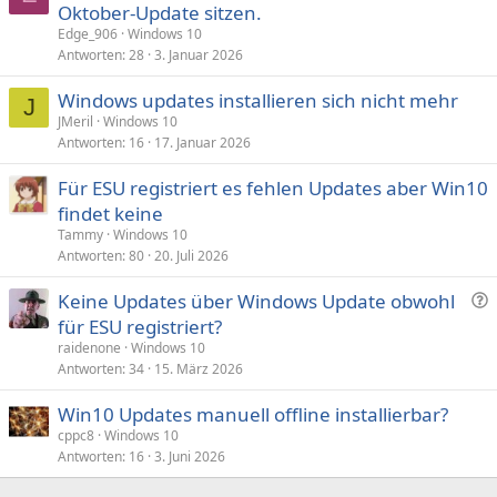
Oktober-Update sitzen.
Edge_906
Windows 10
Antworten
28
3. Januar 2026
Windows updates installieren sich nicht mehr
J
JMeril
Windows 10
Antworten
16
17. Januar 2026
Für ESU registriert es fehlen Updates aber Win10
findet keine
Tammy
Windows 10
Antworten
80
20. Juli 2026
F
Keine Updates über Windows Update obwohl
r
für ESU registriert?
a
raidenone
Windows 10
g
Antworten
34
15. März 2026
e
Win10 Updates manuell offline installierbar?
cppc8
Windows 10
Antworten
16
3. Juni 2026