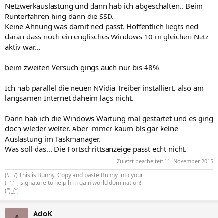
Netzwerkauslastung und dann hab ich abgeschalten.. Beim
Runterfahren hing dann die SSD.
Keine Ahnung was damit ned passt. Hoffentlich liegts ned
daran dass noch ein englisches Windows 10 m gleichen Netz
aktiv war...
beim zweiten Versuch gings auch nur bis 48%
Ich hab parallel die neuen NVidia Treiber installiert, also am
langsamen Internet daheim lags nicht.
Dann hab ich die Windows Wartung mal gestartet und es ging
doch wieder weiter. Aber immer kaum bis gar keine
Auslastung im Taskmanager.
Was soll das... Die Fortschrittsanzeige passt echt nicht.
Zuletzt bearbeitet:
11. November 2015
(\__/) This is Bunny. Copy and paste Bunny into your
(=’.’=) signature to help him gain world domination!
(“)_(“)
AdoK