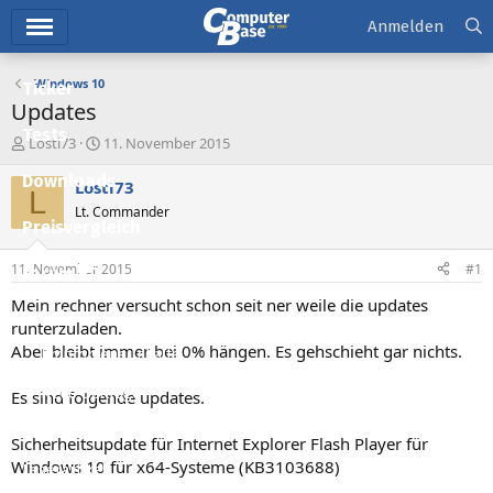
Hauptmenü
Anmelden
Windows 10
Ticker
Updates
Tests
E
E
Losti73
11. November 2015
r
r
Downloads
s
s
Losti73
L
t
t
Lt. Commander
e
e
Preisvergleich
l
l
l
l
11. November 2015
#1
Forum
e
t
r
a
Mein rechner versucht schon seit ner weile die updates
Aktuelles
m
runterzuladen.
Aber bleibt immer bei 0% hängen. Es gehschieht gar nichts.
Empfohlene Inhalte
Neue Beiträge
Es sind folgende updates.
Neueste Aktivitäten
Sicherheitsupdate für Internet Explorer Flash Player für
Windows 10 für x64-Systeme (KB3103688)
Leserartikel