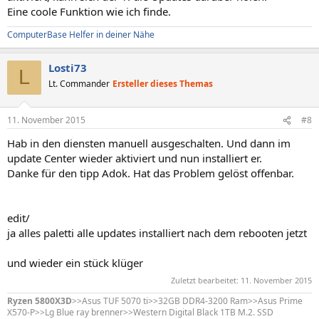
Eine coole Funktion wie ich finde.
ComputerBase Helfer in deiner Nähe
Losti73
L
Lt. Commander
Ersteller dieses Themas
11. November 2015
#8
Hab in den diensten manuell ausgeschalten. Und dann im
update Center wieder aktiviert und nun installiert er.
Danke für den tipp Adok. Hat das Problem gelöst offenbar.
edit/
ja alles paletti alle updates installiert nach dem rebooten jetzt
und wieder ein stück klüger
Zuletzt bearbeitet:
11. November 2015
Ryzen 5800X3D
>>Asus TUF 5070 ti>>32GB DDR4-3200 Ram>>Asus Prime
X570-P>>Lg Blue ray brenner>>Western Digital Black 1TB M.2. SSD