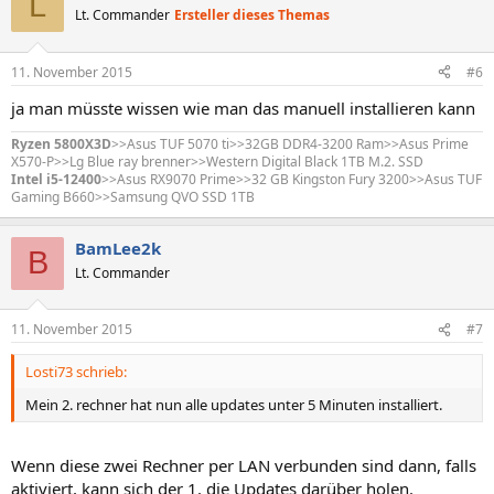
L
Lt. Commander
Ersteller dieses Themas
11. November 2015
#6
ja man müsste wissen wie man das manuell installieren kann
Ryzen 5800X3D
>>Asus TUF 5070 ti>>32GB DDR4-3200 Ram>>Asus Prime
X570-P>>Lg Blue ray brenner>>Western Digital Black 1TB M.2. SSD
Intel i5-12400
>>Asus RX9070 Prime>>32 GB Kingston Fury 3200>>Asus TUF
Gaming B660>>Samsung QVO SSD 1TB
BamLee2k
B
Lt. Commander
11. November 2015
#7
Losti73 schrieb:
Mein 2. rechner hat nun alle updates unter 5 Minuten installiert.
Wenn diese zwei Rechner per LAN verbunden sind dann, falls
aktiviert, kann sich der 1. die Updates darüber holen.