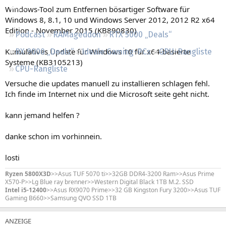
Regeln
Windows-Tool zum Entfernen bösartiger Software für
Windows 8, 8.1, 10 und Windows Server 2012, 2012 R2 x64
Edition - November 2015 (KB890830)
Podcast
RAMageddon
RTX 5000 „Deals“
Kumulatives Update für Windows 10 für x64-basierte
RX 9000 „Deals“
Ideale Gaming-PCs
GPU-Rangliste
Systeme (KB3105213)
CPU-Rangliste
Versuche die updates manuell zu installieren schlagen fehl.
Ich finde im Internet nix und die Microsoft seite geht nicht.
kann jemand helfen ?
danke schon im vorhinnein.
losti
Ryzen 5800X3D
>>Asus TUF 5070 ti>>32GB DDR4-3200 Ram>>Asus Prime
X570-P>>Lg Blue ray brenner>>Western Digital Black 1TB M.2. SSD
Intel i5-12400
>>Asus RX9070 Prime>>32 GB Kingston Fury 3200>>Asus TUF
Gaming B660>>Samsung QVO SSD 1TB