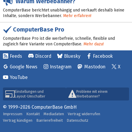
Warum Werbebanner?
ComputerBase berichtet unabhängig und verkauft deshalb keine
Inhalte, sondern Werbebanner.
Mehr erfahren!
ComputerBase Pro
ComputerBase Pro ist die werbefreie, schnelle, flexible und
zugleich faire Variante von ComputerBase.
Mehr dazu!
Feeds
Discord
Bluesky
Facebook
Google News
Instagram
Mastodon
X
YouTube
Einstellungen und
Probleme mit einem
Layout-Umschalter
Werbebanner?
© 1999–2026 ComputerBase GmbH
Impressum
Kontakt
Mediadaten
Vertrag widerrufen
Vertrag kündigen
Barrierefreiheit
Datenschutz