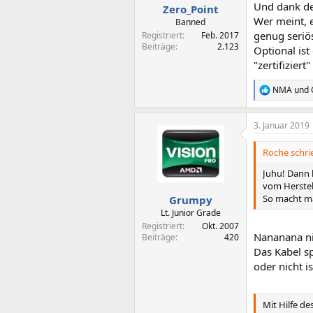
Und dank der
Zero_Point
Wer meint, e
Banned
genug seriös
Registriert
Feb. 2017
Beiträge
2.123
Optional is
"zertifiziert" 
NMA
und
R
e
a
3. Januar 2019
k
t
i
Roche schri
o
n
Juhu! Dann 
e
vom Herstel
n
So macht ma
Grumpy
:
Lt. Junior Grade
Registriert
Okt. 2007
Nananana nic
Beiträge
420
Das Kabel s
oder nicht i
Mit Hilfe d