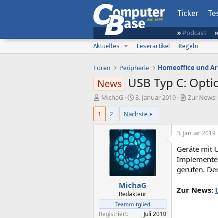
Ticker
Te
Podcast
Aktuelles
Leserartikel
Regeln
Foren
Peripherie
Homeoffice und Ar
USB Typ C: Opti
News
E
E
MichaG
3. Januar 2019
Zur News:
r
r
1
2
Nächste
s
s
t
t
e
e
3. Januar 2019
l
l
Geräte mit U
l
l
e
t
Implementer
r
a
gerufen. Der
m
MichaG
Zur News:
Redakteur
Teammitglied
Registriert
Juli 2010