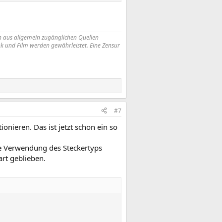
ich aus allgemein zugänglichen Quellen
nk und Film werden gewährleistet. Eine Zensur
#7
nieren. Das ist jetzt schon ein so
e Verwendung des Steckertyps
rt geblieben.