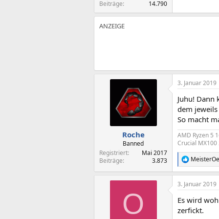
Beiträge
14.790
3. Januar 2019
Juhu! Dann k
dem jeweils
So macht ma
Roche
AMD Ryzen 5 16
Crucial MX100 
Banned
Registriert
Mai 2017
MeisterO
Beiträge
3.873
R
e
a
3. Januar 2019
k
O
t
Es wird wohl
i
o
zerfickt.
n