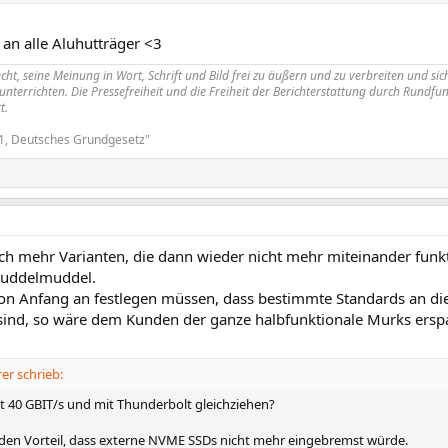
an alle Aluhutträger <3
echt, seine Meinung in Wort, Schrift und Bild frei zu äußern und zu verbreiten und s
unterrichten. Die Pressefreiheit und die Freiheit der Berichterstattung durch Rundfu
t.
. 1, Deutsches Grundgesetz"
h mehr Varianten, die dann wieder nicht mehr miteinander funktio
 Kuddelmuddel.
on Anfang an festlegen müssen, dass bestimmte Standards an di
 sind, so wäre dem Kunden der ganze halbfunktionale Murks erspa
r schrieb:
 40 GBIT/s und mit Thunderbolt gleichziehen?
den Vorteil, dass externe NVME SSDs nicht mehr eingebremst würde.