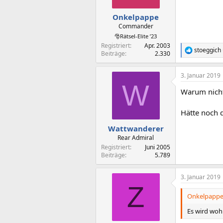
e
n
Onkelpappe
:
Commander
🎅Rätsel-Elite ’23
Registriert
Apr. 2003
stoeggich
R
Beiträge
2.330
e
a
3. Januar 2019
k
W
t
Warum nicht
i
o
n
Hätte noch 
e
n
Wattwanderer
:
Rear Admiral
Registriert
Juni 2005
Beiträge
5.789
3. Januar 2019
Z
Onkelpappe 
Es wird wohl