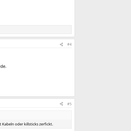
#4
rde.
#5
abeln oder killsticks zerfickt.