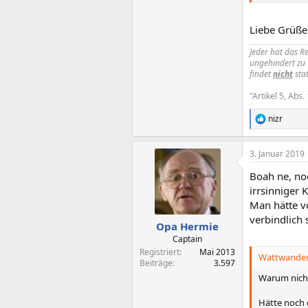
Liebe Grüße 
Jeder hat das R
ungehindert zu 
findet
nicht
stat
"Artikel 5, Abs
nizr
R
e
a
3. Januar 2019
k
t
Boah ne, noc
i
o
irrsinniger
n
Man hätte v
e
verbindlich
n
Opa Hermie
:
Captain
Registriert
Mai 2013
Wattwandere
Beiträge
3.597
Warum nicht
Hätte noch 