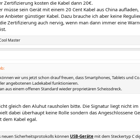
 Zertifizierung kosten die Kabel dann 20€.
r müsse sein Gerät mit einem 20 Cent Kabel aus China aufladen, de
e Anbieter günstiger Kabel. Dazu brauche ich aber keine Regulie
t die Zertifizierung auch nervig, wenn man dann immer eine War
ist.
Cool Master
eb:
können wir uns jetzt schon drauf freuen, dass Smartphones, Tablets und Co.
ler angebotenen Ladekabel funktionieren.
n aus einem offenen Standard wieder proprietären Scheissdreck.
ht gleich den Aluhut rausholen bitte. Die Signatur liegt nicht im
pielt dabei überhaupt keine Rolle sondern das Angeschlossene Ger
st dem Kabel egal.
es neuen Sicherheitsprotokolls können
USB-Geräte
mit dem Steckertyp C dig