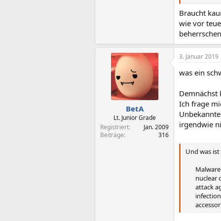
Braucht kau
wie vor teu
beherrschen
3. Januar 2019
was ein schw
Demnächst ka
Ich frage mi
BetA
Unbekanntes 
Lt. Junior Grade
irgendwie n
Registriert
Jan. 2009
Beiträge
316
Und was ist
Malware 
nuclear 
attack a
infectio
accessori