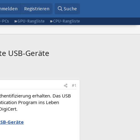
nmelden
Registrieren
Suche
g-PCs
GPU-Rangliste
CPU-Rangliste
fte USB-Geräte
#1
thentifizierung erhalten. Das USB
tication Program ins Leben
DigiCert.
USB-Geräte