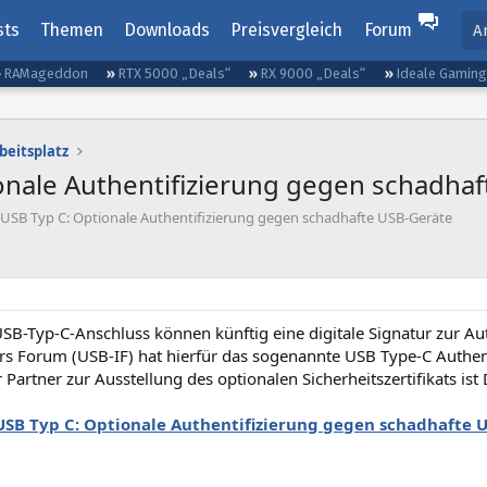
sts
Themen
Downloads
Preisvergleich
Forum
A
RAMageddon
RTX 5000 „Deals“
RX 9000 „Deals“
Ideale Gamin
beitsplatz
onale Authentifizierung gegen schadha
 USB Typ C: Optionale Authentifizierung gegen schadhafte USB-Geräte
SB-Typ-C-Anschluss können künftig eine digitale Signatur zur Au
s Forum (USB-IF) hat hierfür das sogenannte USB Type-C Authen
 Partner zur Ausstellung des optionalen Sicherheitszertifikats ist 
USB Typ C: Optionale Authentifizierung gegen schadhafte 