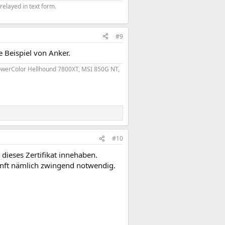
elayed in text form.
#9
e Beispiel von Anker.
werColor Hellhound 7800XT, MSI 850G NT,
#10
dieses Zertifikat innehaben.
unft nämlich zwingend notwendig.