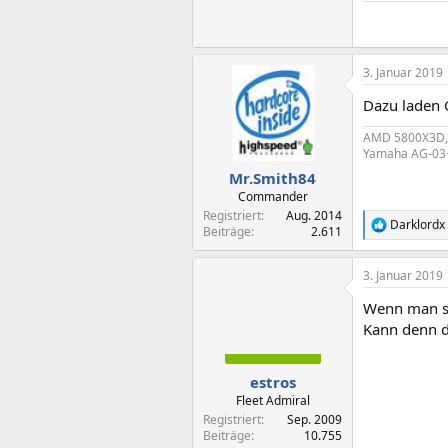
3. Januar 2019
Dazu laden G
AMD 5800X3D, 
Yamaha AG-03+
Mr.Smith84
Commander
Registriert
Aug. 2014
Darklordx
R
Beiträge
2.611
e
a
3. Januar 2019
k
t
Wenn man sc
i
o
Kann denn d
n
e
n
estros
:
Fleet Admiral
Registriert
Sep. 2009
Beiträge
10.755