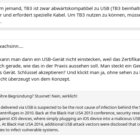
m jemand, TB3 ist zwar abwärtskompatibel zu USB (TB3 beinhalte
er und erfordert spezielle Kabel. Um TB3 nutzen zu können, müss
.
achsinn....
nn man dann ein USB-Gerät nicht einstecken, weil das Zertifikat 
ch gerade, wie das in der Praxis aussehen soll. Man steckt ein Ger
Gerät. Schlüssel akzeptieren? Und klickt man ja, ohne sehen zu 
icht überzeugt von dem Konzept.
 ihre Begründung? Stuxnet! Nein, wirklich!
delivered via USB is suspected to be the root cause of infection behind the
centrifuges in 2010. Back at the Black Hat USA 2013 conference, security 
gainst iOS devices, where simply plugging an iOS device into a malicious US
n. At Black Hat USA 2014, additional USB attack vectors were disclosed that 
es to infect vulnerable systems.​