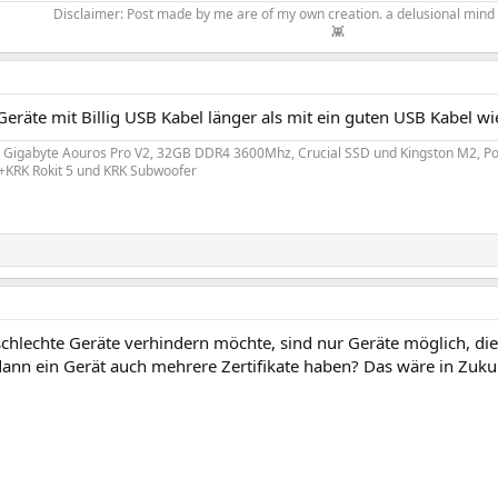
Disclaimer: Post made by me are of my own creation. a delusional mind r
👾​
eräte mit Billig USB Kabel länger als mit ein guten USB Kabel wi
Gigabyte Aouros Pro V2, 32GB DDR4 3600Mhz, Crucial SSD und Kingston M2, Po
KRK Rokit 5 und KRK Subwoofer
hlechte Geräte verhindern möchte, sind nur Geräte möglich, die 
ann ein Gerät auch mehrere Zertifikate haben? Das wäre in Zuk