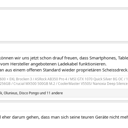
önnen wir uns jetzt schon drauf freuen, dass Smartphones, Table
 vom Hersteller angebotenen Ladekabel funktionieren.
n aus einem offenen Standard wieder proprietären Scheissdreck
00 + EKL Brocken 3 / ASRock AB350 Pro 4 / MSI GTX 1070 Quick Silver 8G OC / 
256GB / Crucial MX500 500GB M.2 / CoolerMaster V550S/ Nanoxia Deep Silence
ek
,
Olunixus
,
Disco Pongo
und 11 andere
 eher darum gehen, dass man sich seine teuren Geräte nicht mehr 