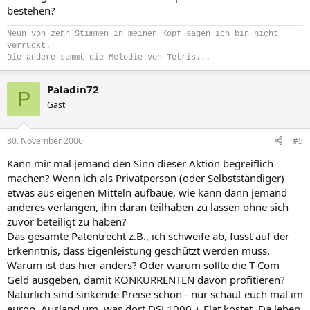
bestehen?
Neun von zehn Stimmen in meinen Kopf sagen ich bin nicht
verrückt.
Die andere summt die Melodie von Tetris...
Paladin72
P
Gast
30. November 2006
#5
Kann mir mal jemand den Sinn dieser Aktion begreiflich
machen? Wenn ich als Privatperson (oder Selbstständiger)
etwas aus eigenen Mitteln aufbaue, wie kann dann jemand
anderes verlangen, ihn daran teilhaben zu lassen ohne sich
zuvor beteiligt zu haben?
Das gesamte Patentrecht z.B., ich schweife ab, fusst auf der
Erkenntnis, dass Eigenleistung geschützt werden muss.
Warum ist das hier anders? Oder warum sollte die T-Com
Geld ausgeben, damit KONKURRENTEN davon profitieren?
Natürlich sind sinkende Preise schön - nur schaut euch mal im
europ. Ausland um, was dort DSL1000 + Flat kostet. Da leben