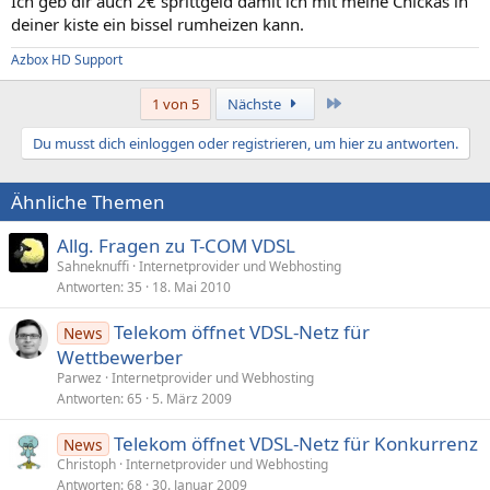
Ich geb dir auch 2€ sprittgeld damit ich mit meine Chickas in
deiner kiste ein bissel rumheizen kann.
Azbox HD Support
Letzte
1 von 5
Nächste
Du musst dich einloggen oder registrieren, um hier zu antworten.
Ähnliche Themen
Allg. Fragen zu T-COM VDSL
Sahneknuffi
Internetprovider und Webhosting
Antworten
35
18. Mai 2010
Telekom öffnet VDSL-Netz für
News
Wettbewerber
Parwez
Internetprovider und Webhosting
Antworten
65
5. März 2009
Telekom öffnet VDSL-Netz für Konkurrenz
News
Christoph
Internetprovider und Webhosting
Antworten
68
30. Januar 2009