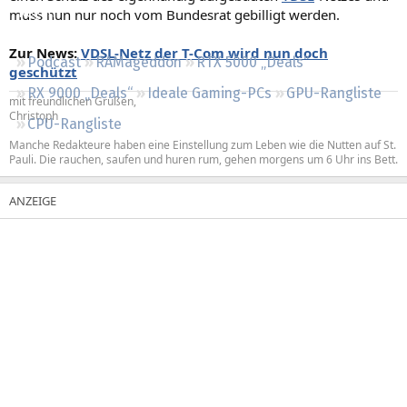
muss nun nur noch vom Bundesrat gebilligt werden.
Regeln
Zur News:
VDSL-Netz der T-Com wird nun doch
Podcast
RAMageddon
RTX 5000 „Deals“
geschützt
RX 9000 „Deals“
Ideale Gaming-PCs
GPU-Rangliste
mit freundlichen Grüßen,
Christoph
CPU-Rangliste
Manche Redakteure haben eine Einstellung zum Leben wie die Nutten auf St.
Pauli. Die rauchen, saufen und huren rum, gehen morgens um 6 Uhr ins Bett.