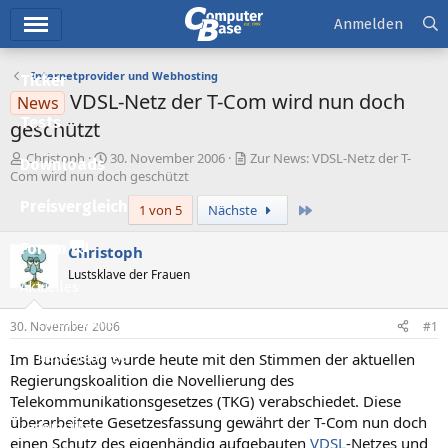
Hauptmenü
Anmelden
Internetprovider und Webhosting
Ticker
VDSL-Netz der T-Com wird nun doch
News
Tests
geschützt
E
E
Christoph
30. November 2006
Zur News: VDSL-Netz der T-
Downloads
r
r
Com wird nun doch geschützt
s
s
Preisvergleich
Letzte
1 von 5
Nächste
t
t
e
e
l
l
Forum
Christoph
l
l
Lustsklave der Frauen
e
t
Aktuelles
r
a
m
Empfohlene Inhalte
30. November 2006
#1
Im Bundestag wurde heute mit den Stimmen der aktuellen
Neue Beiträge
Regierungskoalition die Novellierung des
Neueste Aktivitäten
Telekommunikationsgesetzes (TKG) verabschiedet. Diese
überarbeitete Gesetzesfassung gewährt der T-Com nun doch
Leserartikel
einen Schutz des eigenhändig aufgebauten
VDSL
-Netzes und