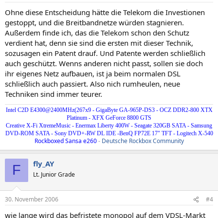
Ohne diese Entscheidung hätte die Telekom die Investionen
gestoppt, und die Breitbandnetze würden stagnieren.
Außerdem finde ich, das die Telekom schon den Schutz
verdient hat, denn sie sind die ersten mit dieser Technik,
sozusagen ein Patent drauf. Und Patente werden schließlich
auch geschützt. Wenns anderen nicht passt, sollen sie doch
ihr eigenes Netz aufbauen, ist ja beim normalen DSL
schließlich auch passiert. Also nich rumheulen, neue
Techniken sind immer teurer.
Intel C2D E4300@2400MHz(267x9 - GigaByte GA-965P-DS3 - OCZ DDR2-800 XTX
Platinum - XFX GeForce 8800 GTS
Creative X-Fi XtremeMusic - Enermax Liberty 400W - Seagate 320GB SATA - Samsung
DVD-ROM SATA - Sony DVD+-RW DL IDE -BenQ FP72E 17" TFT - Logitech X-540
Rockboxed Sansa e260
-
Deutsche Rockbox Community
fly_AY
F
Lt. Junior Grade
30. November 2006
#4
wie lange wird das befristete monopol auf dem VDSL-Markt