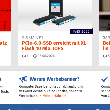
FMS 2026
KIOXIA GP1
SAN
atz
PCIe-6.0-SSD erreicht mit XL-
Be
Flash 10 Mio. IOPS
im
Kommentare
4
06.08.2026
5
Warum Werbebanner?
!
ComputerBase berichtet unabhängig und
Compu
er
verkauft deshalb keine Inhalte, sondern
schne
 Tests
Werbebanner.
Mehr erfahren!
von 