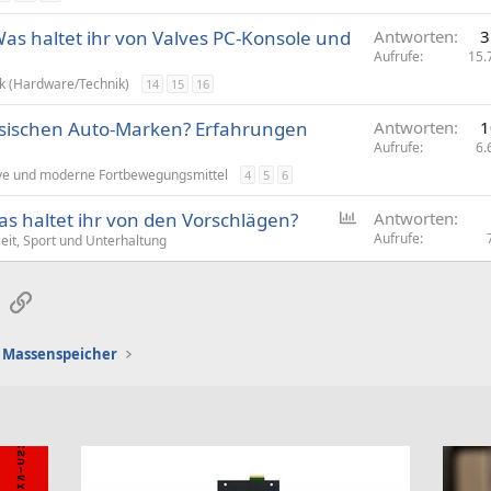
s haltet ihr von Valves PC-Konsole und
Antworten
3
Aufrufe
15.
k (Hardware/Technik)
14
15
16
nesischen Auto-Marken? Erfahrungen
Antworten
1
Aufrufe
6.
ve und moderne Fortbewegungsmittel
4
5
6
U
s haltet ihr von den Vorschlägen?
Antworten
m
Aufrufe
zeit, Sport und Unterhaltung
f
r
sApp
E-Mail
Link
a
g
e
Massenspeicher