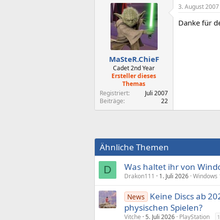
3. August 2007
Danke für d
MaSteR.ChieF
Cadet 2nd Year
Ersteller dieses
Themas
Registriert
Juli 2007
Beiträge
22
Ähnliche Themen
Was haltet ihr von Wind
D
Drakon111
1. Juli 2026
Windows 
Keine Discs ab 202
News
physischen Spielen?
Vitche
5. Juli 2026
PlayStation
1