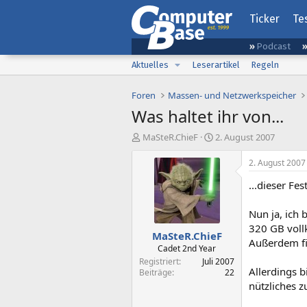
Ticker
Te
Podcast
Aktuelles
Leserartikel
Regeln
Foren
Massen- und Netzwerkspeicher
Was haltet ihr von...
E
E
MaSteR.ChieF
2. August 2007
r
r
s
s
2. August 2007
t
t
...dieser Fes
e
e
l
l
l
l
Nun ja, ich 
e
t
320 GB voll
MaSteR.ChieF
r
a
Außerdem fi
m
Cadet 2nd Year
Registriert
Juli 2007
Allerdings b
Beiträge
22
nützliches 