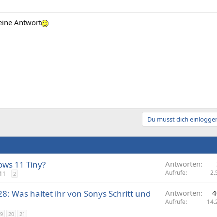
eine Antwort
Du musst dich einloggen
ows 11 Tiny?
Antworten
Aufrufe
2.
11
2
8: Was haltet ihr von Sonys Schritt und
Antworten
4
Aufrufe
14.
9
20
21