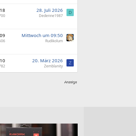
18
28. Juli 2026
D
700
Dedenne1987
09
Mittwoch um 09:50
606
Rudikolum
10
20. März 2026
Z
782
Zemblanity