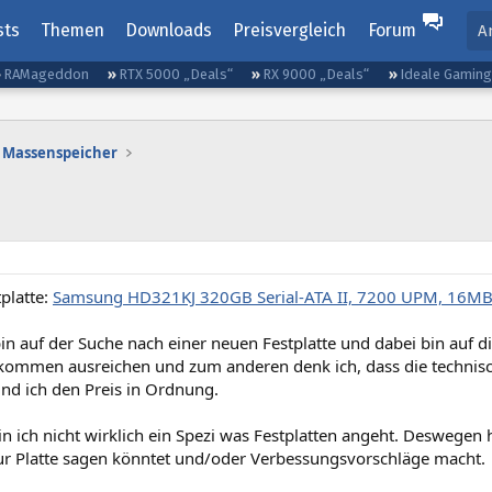
sts
Themen
Downloads
Preisvergleich
Forum
A
RAMageddon
RTX 5000 „Deals“
RX 9000 „Deals“
Ideale Gamin
Massenspeicher
tplatte:
Samsung HD321KJ 320GB Serial-ATA II, 7200 UPM, 16MB
bin auf der Suche nach einer neuen Festplatte und dabei bin auf d
kommen ausreichen und zum anderen denk ich, dass die technisch
nd ich den Preis in Ordnung.
in ich nicht wirklich ein Spezi was Festplatten angeht. Deswegen ho
zur Platte sagen könntet und/oder Verbessungsvorschläge macht.