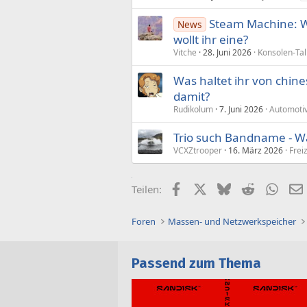
Steam Machine: Wa
News
wollt ihr eine?
Vitche
28. Juni 2026
Konsolen-Tal
Was haltet ihr von chi
damit?
Rudikolum
7. Juni 2026
Automoti
Trio such Bandname - Wa
VCXZtrooper
16. März 2026
Frei
Facebook
X (Twitter)
Bluesky
Reddit
What
Teilen:
Foren
Massen- und Netzwerkspeicher
Passend zum Thema