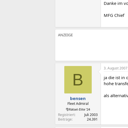
Danke im vo
MFG Chief
3. August 2007
B
ja die ist i
hohe transfer
als alternat
bensen
Fleet Admiral
🎅Rätsel-Elite ’24
Registriert
Juli 2003
Beiträge
24.391