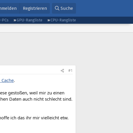
nmelden
Registrieren
Suche
g-PCs
GPU-Rangliste
CPU-Rangliste
#1
 Cache
.
iese gestoßen, weil mir zu einen
en Daten auch nicht schlecht sind.
ffe ich das ihr mir vielleicht etw.